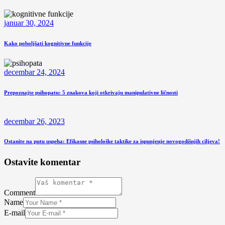
januar 30, 2024
Kako poboljšati kognitivne funkcije
decembar 24, 2024
Prepoznajte psihopatu: 5 znakova koji otkrivaju manipulativne ličnosti
decembar 26, 2023
Ostanite na putu uspeha: Efikasne psihološke taktike za ispunjenje novogodišnjih ciljeva!
Ostavite komentar
Comment
Name
E-mail