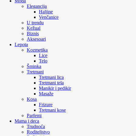
Moda
Elegancija
Haljine
Venčanice
U trendu
Kežual
Biznis
Aksesoari
Lepota
Kozmetika
Lice
Telo
Šminka
Tretmani
Tretmani lica
Tretmani tela
Manikir i pedikir
Masaže
Kosa
Frizure
Tretmani kose
Parfemi
Mama i deca
Trudnoća
Roditeljstvo