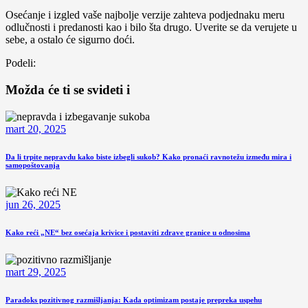
Osećanje i izgled vaše najbolje verzije zahteva podjednaku meru
odlučnosti i predanosti kao i bilo šta drugo. Uverite se da verujete u
sebe, a ostalo će sigurno doći.
Podeli:
Možda će ti se svideti i
mart 20, 2025
Da li trpite nepravdu kako biste izbegli sukob? Kako pronaći ravnotežu između mira i
samopoštovanja
jun 26, 2025
Kako reći „NE“ bez osećaja krivice i postaviti zdrave granice u odnosima
mart 29, 2025
Paradoks pozitivnog razmišljanja: Kada optimizam postaje prepreka uspehu