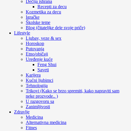
Dečija ishrana
Recepti za decu
Kozmetika za decu
Igračke
Školske teme
Blog (čitateljke dele svoje priče)
Lifestyle
Ljubav, veze & sex
Horoskop
Putovanja
Etno/običaji
Uređenje kuće
Feng Shui
Saveti
Karijera
Kućni ljubimci
Tehnologija
Trikovi (Kako se brzo spremiti, kako napraviti sam
neke prozvode.. )
U razgovoru sa
Zanimljivosti
Zdravlje
Medicina
Alternativna medicina
Fitnes