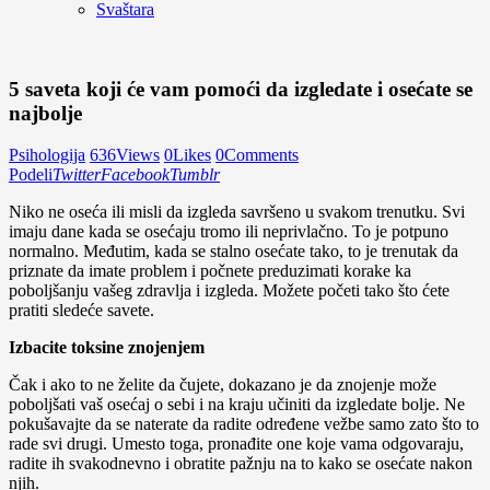
Svaštara
5 saveta koji će vam pomoći da izgledate i osećate se
najbolje
Psihologija
636
Views
0
Likes
0
Comments
Podeli
Twitter
Facebook
Tumblr
Niko ne oseća ili misli da izgleda savršeno u svakom trenutku. Svi
imaju dane kada se osećaju tromo ili neprivlačno. To je potpuno
normalno. Međutim, kada se stalno osećate tako, to je trenutak da
priznate da imate problem i počnete preduzimati korake ka
poboljšanju vašeg zdravlja i izgleda. Možete početi tako što ćete
pratiti sledeće savete.
Izbacite toksine znojenjem
Čak i ako to ne želite da čujete, dokazano je da znojenje može
poboljšati vaš osećaj o sebi i na kraju učiniti da izgledate bolje. Ne
pokušavajte da se naterate da radite određene vežbe samo zato što to
rade svi drugi. Umesto toga, pronađite one koje vama odgovaraju,
radite ih svakodnevno i obratite pažnju na to kako se osećate nakon
njih.