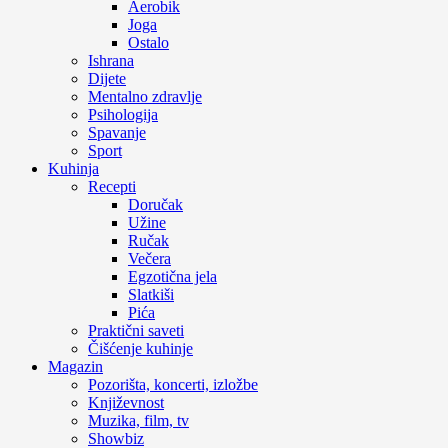
Aerobik
Joga
Ostalo
Ishrana
Dijete
Mentalno zdravlje
Psihologija
Spavanje
Sport
Kuhinja
Recepti
Doručak
Užine
Ručak
Večera
Egzotična jela
Slatkiši
Pića
Praktični saveti
Čišćenje kuhinje
Magazin
Pozorišta, koncerti, izložbe
Književnost
Muzika, film, tv
Showbiz