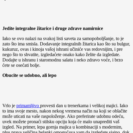
Jedite integralne žitarice i druge zdrave namirnice
Iako se ovo nalazi na svakoj listi saveta za samopoboljšanje, to je
zato što ima smisla. Dodavanje integralnih žitarica kao što su bulgur,
kukuruz, ovas i kinoja vašoj ishrani učiniće vas redovnijim, i pre
nego što to shvatite, izgledaćete onako kako želite da izgledate.
Dodajte u ishranu i staromodnu salatu i neko zdravo voće, i brzo
ćete se osećati bolje.
Obucite se udobno, ali lepo
Vrlo je
primamljivo
provesti dan u trenerkama i velikoj majici. Iako
to ima svoje mesto, nakon nekog vremena način na koji se oblačite
može uticati na vaše raspoloženje. Ako preferirate udobnu odeću,
uvek možete pronaći stilsku opciju koja će malo unaprediti vaš
izgled. Na primer, lepa gornja majica u kombinaciji s modernim,
plus prava veličina helanki omogućava vam da izgledate sjajno, dok