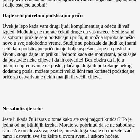
i dalje ostajete udobni!
Dajte sebi potrebnu podsticajnu priču
Uvek je lepo kada vam drugi ljudi komplimentiraju odeću ili vaš
izgled. Međutim, ne morate čekati druge da vas usreće. Sedite sami
sa sobom i pružite sebi podsticajnu priču, ili možda isprobajte nešto
novo u svoje slobodno vreme. Studije su pokazale da ljudi koji sami
sebi daju podsticajne priče imaju bolje uspešne stope na poslu i u
životu, stoga dajte im priliku. Jednom kada ste motivisani, pokušajte
da postavite neke ciljeve i da ih ostvarite! Bez obzira da li je u
pitanju napredovanje na poslu, plaćanje duga ili pokretanje nekog
dodatnog posla, možete postići veliki lični rast koristeći podsticajne
priče za ostvarivanje nekih manjih ili većih ciljeva.
Ne sabotirajte sebe
Jeste li ikada čuli izraz o tome kako ste svoj najgori kritičar? To je
jedna od najistinitijih izreka. Morate se pobrinuti da se ne sabotirate
sami. Ne omalovažavajte sebe, umesto toga znajte da možete izaći
tamo i ostvariti sve što želite u ovom svetu, i uskoro hoćete.