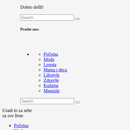
Dobro došli!
Pratite nas:
Početna
Moda
Lepota
Mama i deca
Lifestyle
Zdravlje
Kuhinja
Magazin
Uradi to za sebe
za sve žene
Početna