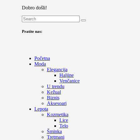
Dobro došli!
Pratite nas:
Početna
Moda
Elegancija
Haljine
Venčanice
U trendu
Kežual
Biznis
Aksesoari
Lepota
Kozmetika
Lice
Telo
Šminka
Tretmani