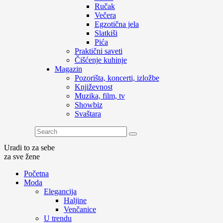
Ručak
Večera
Egzotična jela
Slatkiši
Pića
Praktični saveti
Čišćenje kuhinje
Magazin
Pozorišta, koncerti, izložbe
Književnost
Muzika, film, tv
Showbiz
Svaštara
Uradi to za sebe
za sve žene
Početna
Moda
Elegancija
Haljine
Venčanice
U trendu