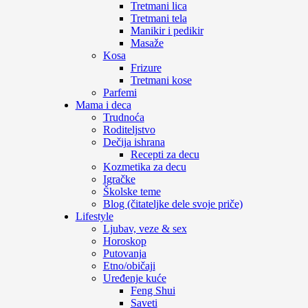
Tretmani lica
Tretmani tela
Manikir i pedikir
Masaže
Kosa
Frizure
Tretmani kose
Parfemi
Mama i deca
Trudnoća
Roditeljstvo
Dečija ishrana
Recepti za decu
Kozmetika za decu
Igračke
Školske teme
Blog (čitateljke dele svoje priče)
Lifestyle
Ljubav, veze & sex
Horoskop
Putovanja
Etno/običaji
Uređenje kuće
Feng Shui
Saveti