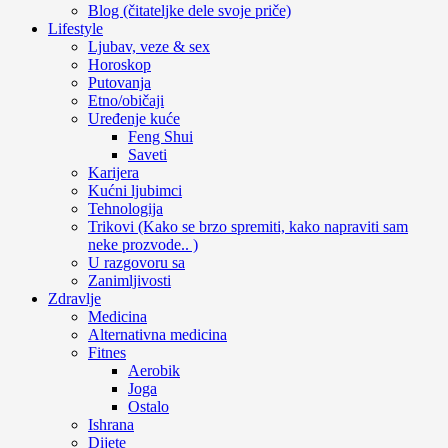
Blog (čitateljke dele svoje priče)
Lifestyle
Ljubav, veze & sex
Horoskop
Putovanja
Etno/običaji
Uređenje kuće
Feng Shui
Saveti
Karijera
Kućni ljubimci
Tehnologija
Trikovi (Kako se brzo spremiti, kako napraviti sam
neke prozvode.. )
U razgovoru sa
Zanimljivosti
Zdravlje
Medicina
Alternativna medicina
Fitnes
Aerobik
Joga
Ostalo
Ishrana
Dijete