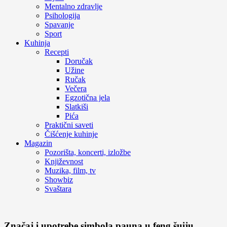
Mentalno zdravlje
Psihologija
Spavanje
Sport
Kuhinja
Recepti
Doručak
Užine
Ručak
Večera
Egzotična jela
Slatkiši
Pića
Praktični saveti
Čišćenje kuhinje
Magazin
Pozorišta, koncerti, izložbe
Književnost
Muzika, film, tv
Showbiz
Svaštara
Značaj i upotrebe simbola pauna u feng šuiju