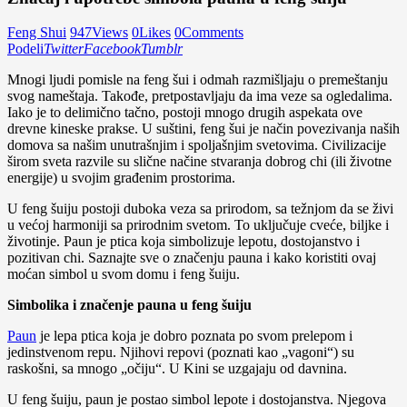
Feng Shui
947
Views
0
Likes
0
Comments
Podeli
Twitter
Facebook
Tumblr
Mnogi ljudi pomisle na feng šui i odmah razmišljaju o premeštanju
svog nameštaja. Takođe, pretpostavljaju da ima veze sa ogledalima.
Iako je to delimično tačno, postoji mnogo drugih aspekata ove
drevne kineske prakse. U suštini, feng šui je način povezivanja naših
domova sa našim unutrašnjim i spoljašnjim svetovima. Civilizacije
širom sveta razvile su slične načine stvaranja dobrog chi (ili životne
energije) u svojim građenim prostorima.
U feng šuiju postoji duboka veza sa prirodom, sa težnjom da se živi
u većoj harmoniji sa prirodnim svetom. To uključuje cveće, biljke i
životinje. Paun je ptica koja simbolizuje lepotu, dostojanstvo i
pozitivan chi. Saznajte sve o značenju pauna i kako koristiti ovaj
moćan simbol u svom domu i feng šuiju.
Simbolika i značenje pauna u feng šuiju
Paun
je lepa ptica koja je dobro poznata po svom prelepom i
jedinstvenom repu. Njihovi repovi (poznati kao „vagoni“) su
raskošni, sa mnogo „očiju“. U Kini se uzgajaju od davnina.
U feng šuiju, paun je postao simbol lepote i dostojanstva. Njegova