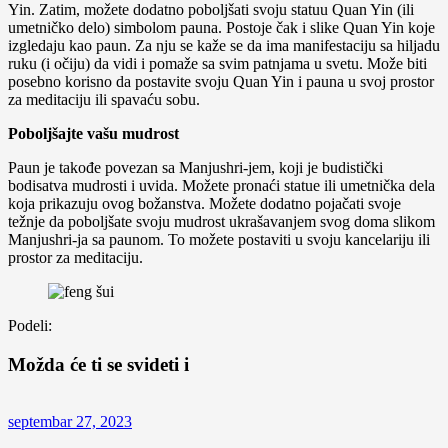
Yin. Zatim, možete dodatno poboljšati svoju statuu Quan Yin (ili
umetničko delo) simbolom pauna. Postoje čak i slike Quan Yin koje
izgledaju kao paun. Za nju se kaže se da ima manifestaciju sa hiljadu
ruku (i očiju) da vidi i pomaže sa svim patnjama u svetu. Može biti
posebno korisno da postavite svoju Quan Yin i pauna u svoj prostor
za meditaciju ili spavaću sobu.
Poboljšajte vašu mudrost
Paun je takođe povezan sa Manjushri-jem, koji je budistički
bodisatva mudrosti i uvida. Možete pronaći statue ili umetnička dela
koja prikazuju ovog božanstva. Možete dodatno pojačati svoje
težnje da poboljšate svoju mudrost ukrašavanjem svog doma slikom
Manjushri-ja sa paunom. To možete postaviti u svoju kancelariju ili
prostor za meditaciju.
Podeli:
Možda će ti se svideti i
septembar 27, 2023