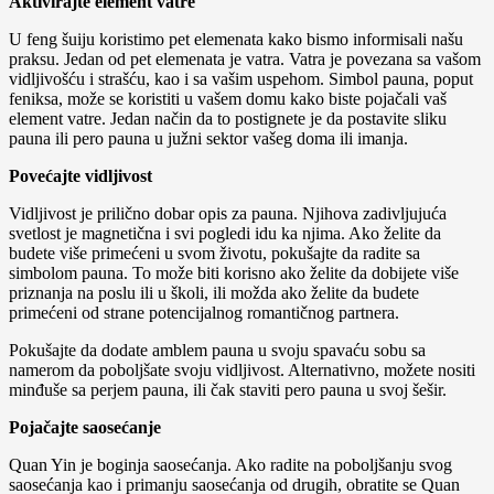
Aktivirajte element vatre
U feng šuiju koristimo pet elemenata kako bismo informisali našu
praksu. Jedan od pet elemenata je vatra. Vatra je povezana sa vašom
vidljivošću i strašću, kao i sa vašim uspehom. Simbol pauna, poput
feniksa, može se koristiti u vašem domu kako biste pojačali vaš
element vatre. Jedan način da to postignete je da postavite sliku
pauna ili pero pauna u južni sektor vašeg doma ili imanja.
Povećajte vidljivost
Vidljivost je prilično dobar opis za pauna. Njihova zadivljujuća
svetlost je magnetična i svi pogledi idu ka njima. Ako želite da
budete više primećeni u svom životu, pokušajte da radite sa
simbolom pauna. To može biti korisno ako želite da dobijete više
priznanja na poslu ili u školi, ili možda ako želite da budete
primećeni od strane potencijalnog romantičnog partnera.
Pokušajte da dodate amblem pauna u svoju spavaću sobu sa
namerom da poboljšate svoju vidljivost. Alternativno, možete nositi
minđuše sa perjem pauna, ili čak staviti pero pauna u svoj šešir.
Pojačajte saosećanje
Quan Yin je boginja saosećanja. Ako radite na poboljšanju svog
saosećanja kao i primanju saosećanja od drugih, obratite se Quan