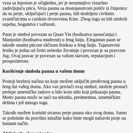
veza sa lepotom je očigledna, jer je nesumnjivo vizuelno
zadivljujuća ptica. Veza pauna sa dostojanstvom potiče iz činjenice
da su perje, uključujući i perje pauna, bili dodeljeni civilnim
zvaničnicima u carskim dvorovima Kine. Zbog toga su bili simboli
uspeha, bogatstva i važnosti.
Paun je simbol povezan sa Quan Yin (bodisatva saosećanja) i
Manjushri (bodisatva mudrosti) u feng šuiju. Elegantan paun se
takođe smatra pticom sličnom feniksu u feng šuiju. Tajanstveni
feniks je jedna od četiri nebeske životinje i povezan je sa pravcem
Jug. Ovaj pravac je povezan sa vašom slavom, reputacijom i
prosperitetom.
Korišćenje simbola pauna u vašem domu
Postoji bezbroj načina na koje možete uključiti predivnog pauna u
feng šui vašeg doma. Ako vas privlači ovaj simbol, možete pronaći
prelepe umetničke radove u bilo kom stilu koji prikazuju pauna.
Motiv pauna može se naći na tekstilu, predmetima, umetničkim
delima i još mnogo toga.
Takođe možete koristiti stvarno perje pauna oko svog doma. Samo
se pobrinite da pravilno istražite kako biste mogli nabaviti perje na
humani način.