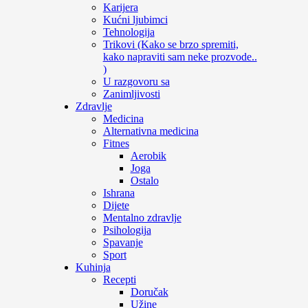
Karijera
Kućni ljubimci
Tehnologija
Trikovi (Kako se brzo spremiti,
kako napraviti sam neke prozvode..
)
U razgovoru sa
Zanimljivosti
Zdravlje
Medicina
Alternativna medicina
Fitnes
Aerobik
Joga
Ostalo
Ishrana
Dijete
Mentalno zdravlje
Psihologija
Spavanje
Sport
Kuhinja
Recepti
Doručak
Užine