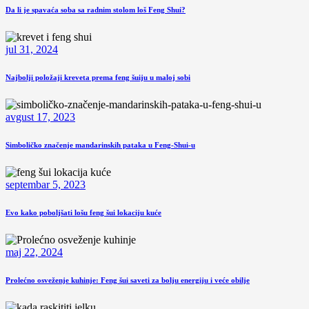
Da li je spavaća soba sa radnim stolom loš Feng Shui?
jul 31, 2024
Najbolji položaji kreveta prema feng šuiju u maloj sobi
avgust 17, 2023
Simboličko značenje mandarinskih pataka u Feng-Shui-u
septembar 5, 2023
Evo kako poboljšati lošu feng šui lokaciju kuće
maj 22, 2024
Prolećno osveženje kuhinje: Feng šui saveti za bolju energiju i veće obilje