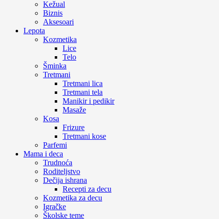
Kežual
Biznis
Aksesoari
Lepota
Kozmetika
Lice
Telo
Šminka
Tretmani
Tretmani lica
Tretmani tela
Manikir i pedikir
Masaže
Kosa
Frizure
Tretmani kose
Parfemi
Mama i deca
Trudnoća
Roditeljstvo
Dečija ishrana
Recepti za decu
Kozmetika za decu
Igračke
Školske teme