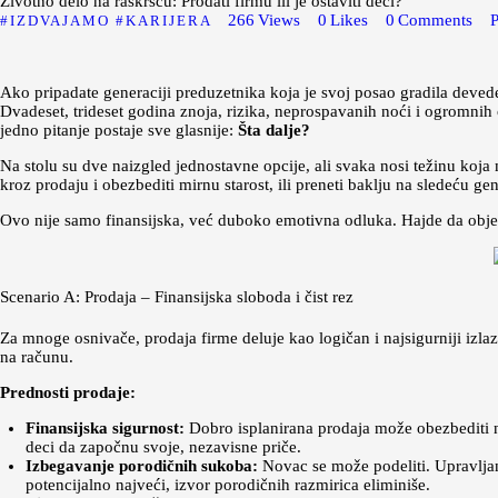
Životno delo na raskršću: Prodati firmu ili je ostaviti deci?
266
Views
0
Likes
0
Comments
P
IZDVAJAMO
KARIJERA
Ako pripadate generaciji preduzetnika koja je svoj posao gradila deved
Dvadeset, trideset godina znoja, rizika, neprospavanih noći i ogromnih o
jedno pitanje postaje sve glasnije:
Šta dalje?
Na stolu su dve naizgled jednostavne opcije, ali svaka nosi težinu koja
kroz prodaju i obezbediti mirnu starost, ili preneti baklju na sledeću gen
Ovo nije samo finansijska, već duboko emotivna odluka. Hajde da obje
Scenario A: Prodaja – Finansijska sloboda i čist rez
Za mnoge osnivače, prodaja firme deluje kao logičan i najsigurniji izla
na računu.
Prednosti prodaje:
Finansijska sigurnost:
Dobro isplanirana prodaja može obezbediti ne
deci da započnu svoje, nezavisne priče.
Izbegavanje porodičnih sukoba:
Novac se može podeliti. Upravljan
potencijalno najveći, izvor porodičnih razmirica eliminiše.