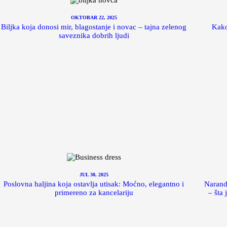
OKTOBAR 22, 2025
Biljka koja donosi mir, blagostanje i novac – tajna zelenog
Kako
saveznika dobrih ljudi
JUL 30, 2025
Poslovna haljina koja ostavlja utisak: Moćno, elegantno i
Narandž
primereno za kancelariju
– šta 