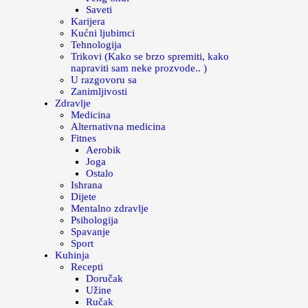
Saveti
Karijera
Kućni ljubimci
Tehnologija
Trikovi (Kako se brzo spremiti, kako
napraviti sam neke prozvode.. )
U razgovoru sa
Zanimljivosti
Zdravlje
Medicina
Alternativna medicina
Fitnes
Aerobik
Joga
Ostalo
Ishrana
Dijete
Mentalno zdravlje
Psihologija
Spavanje
Sport
Kuhinja
Recepti
Doručak
Užine
Ručak