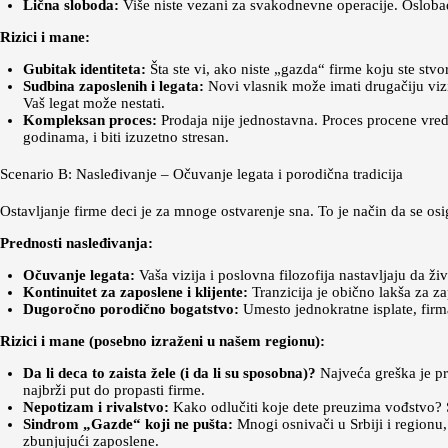
Lična sloboda:
Više niste vezani za svakodnevne operacije. Oslobađa
Rizici i mane:
Gubitak identiteta:
Šta ste vi, ako niste „gazda“ firme koju ste stvo
Sudbina zaposlenih i legata:
Novi vlasnik može imati drugačiju viziju
Vaš legat može nestati.
Kompleksan proces:
Prodaja nije jednostavna. Proces procene vred
godinama, i biti izuzetno stresan.
Scenario B: Nasleđivanje – Očuvanje legata i porodična tradicija
Ostavljanje firme deci je za mnoge ostvarenje sna. To je način da se osi
Prednosti nasleđivanja:
Očuvanje legata:
Vaša vizija i poslovna filozofija nastavljaju da ži
Kontinuitet za zaposlene i klijente:
Tranzicija je obično lakša za za
Dugoročno porodično bogatstvo:
Umesto jednokratne isplate, firm
Rizici i mane (posebno izraženi u našem regionu):
Da li deca to zaista žele (i da li su sposobna)?
Najveća greška je pre
najbrži put do propasti firme.
Nepotizam i rivalstvo:
Kako odlučiti koje dete preuzima vođstvo? 
Sindrom „Gazde“ koji ne pušta:
Mnogi osnivači u Srbiji i regionu,
zbunjujući zaposlene.