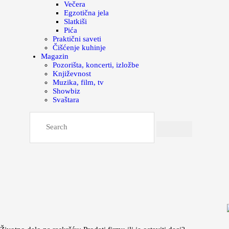
Večera
Egzotična jela
Slatkiši
Pića
Praktični saveti
Čišćenje kuhinje
Magazin
Pozorišta, koncerti, izložbe
Književnost
Muzika, film, tv
Showbiz
Svaštara