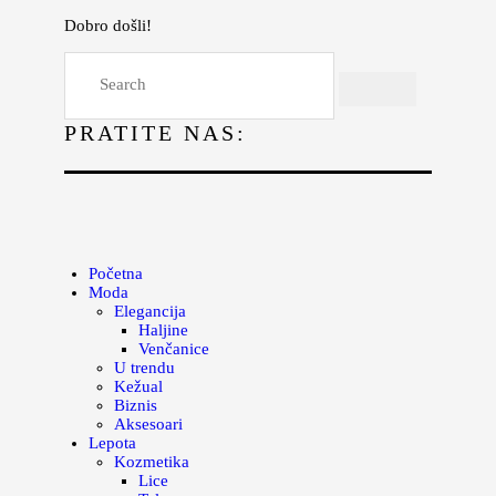
Dobro došli!
Početna
Moda
PRATITE NAS:
Lepota
Mama i deca
Lifestyle
Zdravlje
Početna
Moda
Kuhinja
Elegancija
Haljine
Magazin
Venčanice
U trendu
Kežual
Biznis
Aksesoari
Lepota
Kozmetika
Lice