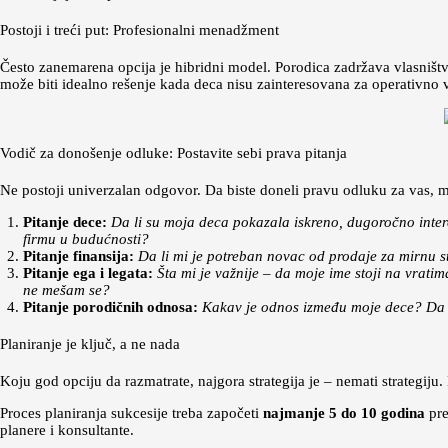
Postoji i treći put: Profesionalni menadžment
Često zanemarena opcija je hibridni model. Porodica zadržava vlasništv
može biti idealno rešenje kada deca nisu zainteresovana za operativno v
Vodič za donošenje odluke: Postavite sebi prava pitanja
Ne postoji univerzalan odgovor. Da biste doneli pravu odluku za vas, mo
Pitanje dece:
Da li su moja deca pokazala iskreno, dugoročno intere
firmu u budućnosti?
Pitanje finansija:
Da li mi je potreban novac od prodaje za mirnu star
Pitanje ega i legata:
Šta mi je važnije – da moje ime stoji na vrati
ne mešam se?
Pitanje porodičnih odnosa:
Kakav je odnos između moje dece? Da li 
Planiranje je ključ, a ne nada
Koju god opciju da razmatrate, najgora strategija je – nemati strategiju.
Proces planiranja sukcesije treba započeti
najmanje 5 do 10 godina
pre
planere i konsultante.