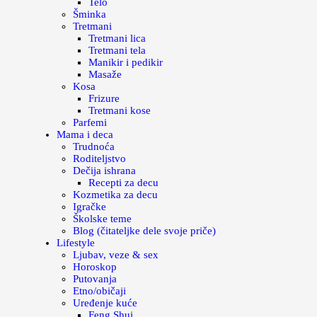
Telo
Šminka
Tretmani
Tretmani lica
Tretmani tela
Manikir i pedikir
Masaže
Kosa
Frizure
Tretmani kose
Parfemi
Mama i deca
Trudnoća
Roditeljstvo
Dečija ishrana
Recepti za decu
Kozmetika za decu
Igračke
Školske teme
Blog (čitateljke dele svoje priče)
Lifestyle
Ljubav, veze & sex
Horoskop
Putovanja
Etno/običaji
Uređenje kuće
Feng Shui