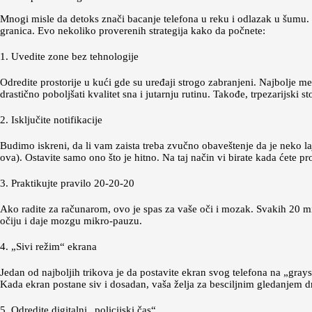
Mnogi misle da detoks znači bacanje telefona u reku i odlazak u šumu. 
granica. Evo nekoliko proverenih strategija kako da počnete:
1. Uvedite zone bez tehnologije
Odredite prostorije u kući gde su uređaji strogo zabranjeni. Najbolje m
drastično poboljšati kvalitet sna i jutarnju rutinu. Takođe, trpezarijski 
2. Isključite notifikacije
Budimo iskreni, da li vam zaista treba zvučno obaveštenje da je neko la
ova). Ostavite samo ono što je hitno. Na taj način vi birate kada ćete pr
3. Praktikujte pravilo 20-20-20
Ako radite za računarom, ovo je spas za vaše oči i mozak. Svakih 20 m
očiju i daje mozgu mikro-pauzu.
4. „Sivi režim“ ekrana
Jedan od najboljih trikova je da postavite ekran svog telefona na „gray
Kada ekran postane siv i dosadan, vaša želja za besciljnim gledanjem d
5. Odredite digitalni „policijski čas“