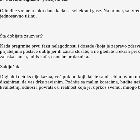
Odredite vreme u toku dana kada se svi ekrani gase. Na primer, sat vreme
jednostavno tišinu.
Šta dobijate zauzvrat?
Kada pregrmite prvu fazu nelagodnosti i dosade (koja je zapravo zdrav
prijateljima postaće dublji jer ih zaista slušate, a ne gledate u ekran 
zalaska sunca, miris kafe, osmehe prolaznika.
Zaključak
Digitalni detoks nije kazna, već poklon koji dajete sami sebi u ovom u
dizajnirani da vas drže zavisnim. Počnite sa malim koracima, budite než
kvalitetniji odnosi i povratak u realnost koja je, uprkos svemu, mnogo bo