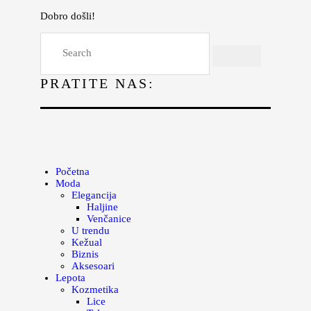
Dobro došli!
Početna
Moda
PRATITE NAS:
Lepota
Mama i deca
Lifestyle
Zdravlje
Početna
Moda
Kuhinja
Elegancija
Haljine
Magazin
Venčanice
U trendu
Kežual
Biznis
Aksesoari
Lepota
Kozmetika
Lice