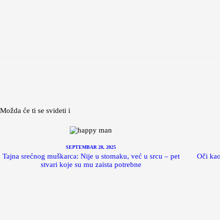
Možda će ti se svideti i
SEPTEMBAR 28, 2025
Tajna srećnog muškarca: Nije u stomaku, već u srcu – pet
Oči kao
stvari koje su mu zaista potrebne