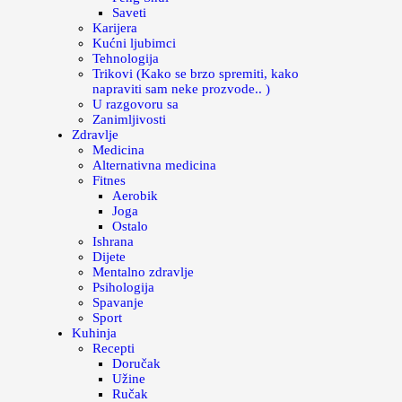
Saveti
Karijera
Kućni ljubimci
Tehnologija
Trikovi (Kako se brzo spremiti, kako
napraviti sam neke prozvode.. )
U razgovoru sa
Zanimljivosti
Zdravlje
Medicina
Alternativna medicina
Fitnes
Aerobik
Joga
Ostalo
Ishrana
Dijete
Mentalno zdravlje
Psihologija
Spavanje
Sport
Kuhinja
Recepti
Doručak
Užine
Ručak