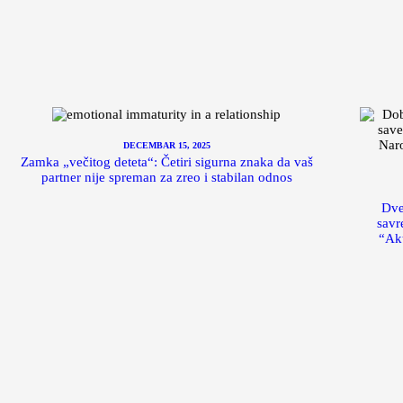
DECEMBAR 15, 2025
Zamka „večitog deteta“: Četiri sigurna znaka da vaš
partner nije spreman za zreo i stabilan odnos
Dve
savr
“Akt