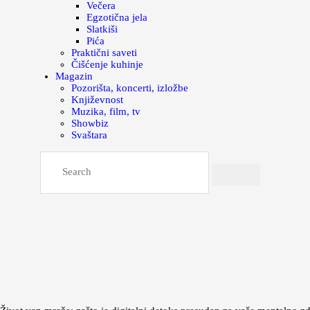
Večera
Egzotična jela
Slatkiši
Pića
Praktični saveti
Čišćenje kuhinje
Magazin
Pozorišta, koncerti, izložbe
Književnost
Muzika, film, tv
Showbiz
Svaštara