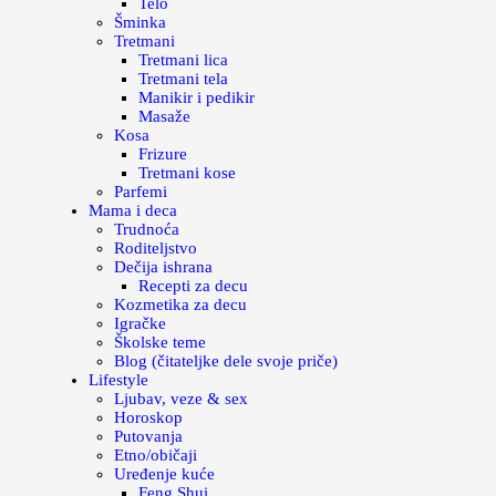
Telo
Šminka
Tretmani
Tretmani lica
Tretmani tela
Manikir i pedikir
Masaže
Kosa
Frizure
Tretmani kose
Parfemi
Mama i deca
Trudnoća
Roditeljstvo
Dečija ishrana
Recepti za decu
Kozmetika za decu
Igračke
Školske teme
Blog (čitateljke dele svoje priče)
Lifestyle
Ljubav, veze & sex
Horoskop
Putovanja
Etno/običaji
Uređenje kuće
Feng Shui