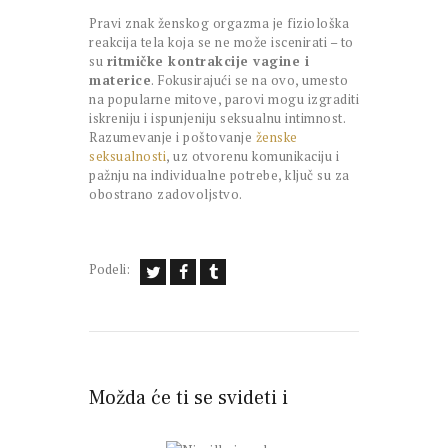
Pravi znak ženskog orgazma je fiziološka
reakcija tela koja se ne može iscenirati – to
su
ritmičke kontrakcije vagine i
materice
. Fokusirajući se na ovo, umesto
na popularne mitove, parovi mogu izgraditi
iskreniju i ispunjeniju seksualnu intimnost.
Razumevanje i poštovanje
ženske
seksualnosti
, uz otvorenu komunikaciju i
pažnju na individualne potrebe, ključ su za
obostrano zadovoljstvo.
Podeli:
Možda će ti se svideti i