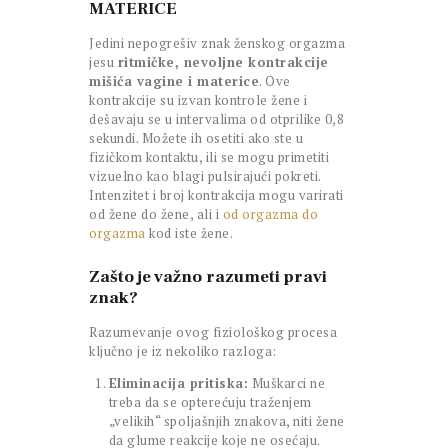
MATERICE
Jedini nepogrešiv znak ženskog orgazma
jesu
ritmičke, nevoljne kontrakcije
mišića vagine i materice
. Ove
kontrakcije su izvan kontrole žene i
dešavaju se u intervalima od otprilike 0,8
sekundi. Možete ih osetiti ako ste u
fizičkom kontaktu, ili se mogu primetiti
vizuelno kao blagi pulsirajući pokreti.
Intenzitet i broj kontrakcija mogu varirati
od žene do žene, ali i
od orgazma do
orgazma
kod iste žene.
Zašto je važno razumeti pravi
znak?
Razumevanje ovog fiziološkog procesa
ključno je iz nekoliko razloga:
Eliminacija pritiska:
Muškarci ne
treba da se opterećuju traženjem
„velikih“ spoljašnjih znakova, niti žene
da glume reakcije koje ne osećaju.