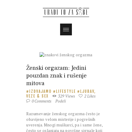
Magazin
Ženski orgazam: Jedini
pouzdan znak i rušenje
mitova
IZDVAJAMO
LIFESTYLE
LJUBAV,
329
Views
2
Likes
VEZE & SEX
0
Comments
Podeli
Razumevanje ženskog orgazma često je
obavijeno velom misterije i pogrešnih
uverenja. Mnogi muškarci, pa i same žene,
često se oslanjaju na površne signale koji