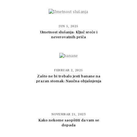
JUN 5, 2025
Umetnost slušanja: Ključ sreće i
neverovatnih priča
FEBRUAR 2, 2025
Zašto ne bi trebalo jesti banane na
prazan stomak: Naučna objašnjenja
NOVEMBAR 21, 2023
Kako nekome saopštiti da vam se
dopada