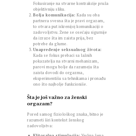
Fokusiranje na stvarne kontrakcije pruža
objektivniju sliku.
Bolja komunikacija:
Kada su oba
partnera svesna šta je pravi orgazam,
to otvara put iskrenijoj komunikaciji o
zadovoljstvu. Žene se osećaju sigurnije
da izraze šta im zaista prija, bez
potrebe da glume.
Unapređenje seksualnog života:
Kada se fokus prebaci sa lažnih
pokazatelja na stvarni mehanizam,
parovi mogu bolje da razumeju šta
zaista dovodi do orgazma,
eksperimentišu sa tehnikama i pronađu
ono što najbolje funkcioniše.
Šta je još važno za ženski
orgazam?
Pored samog fiziološkog znaka, bitno je
razumeti širi kontekst ženskog
zadovoljstva:
Klitoralna stimulacija:
Većina žena