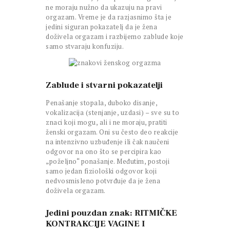
ne moraju nužno da ukazuju na pravi
orgazam. Vreme je da razjasnimo šta je
jedini siguran pokazatelj da je žena
doživela orgazam i razbijemo zablude koje
samo stvaraju konfuziju.
Zablude i stvarni pokazatelji
Penašanje stopala, duboko disanje,
vokalizacija (stenjanje, uzdasi) – sve su to
znaci koji mogu, ali i ne moraju, pratiti
ženski orgazam. Oni su često deo reakcije
na intenzivno uzbuđenje ili čak naučeni
odgovor na ono što se percipira kao
„poželjno“ ponašanje. Međutim, postoji
samo jedan fiziološki odgovor koji
nedvosmisleno potvrđuje da je žena
doživela orgazam.
Jedini pouzdan znak: RITMIČKE
KONTRAKCIJE VAGINE I