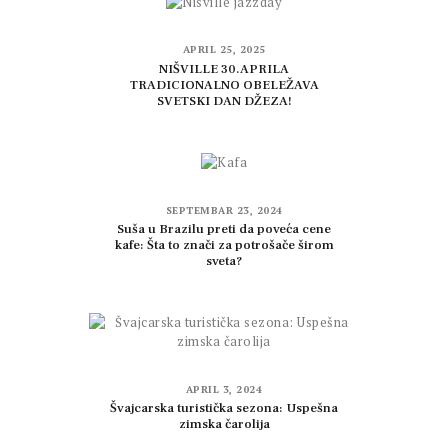
APRIL 25, 2025
NIŠVILLE 30.APRILA
TRADICIONALNO OBELEŽAVA
SVETSKI DAN DŽEZA!
SEPTEMBAR 23, 2024
Suša u Brazilu preti da poveća cene
kafe: Šta to znači za potrošače širom
sveta?
APRIL 3, 2024
Švajcarska turistička sezona: Uspešna
zimska čarolija