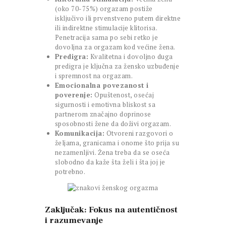
(oko 70-75%) orgazam postiže
isključivo ili prvenstveno putem direktne
ili indirektne stimulacije klitorisa.
Penetracija sama po sebi retko je
dovoljna za orgazam kod većine žena.
Predigra:
Kvalitetna i dovoljno duga
predigra je ključna za žensko uzbuđenje
i spremnost na orgazam.
Emocionalna povezanost i
poverenje:
Opuštenost, osećaj
sigurnosti i emotivna bliskost sa
partnerom značajno doprinose
sposobnosti žene da doživi orgazam.
Komunikacija:
Otvoreni razgovori o
željama, granicama i onome što prija su
nezamenljivi. Žena treba da se oseća
slobodno da kaže šta želi i šta joj je
potrebno.
Zaključak: Fokus na autentičnost
i razumevanje