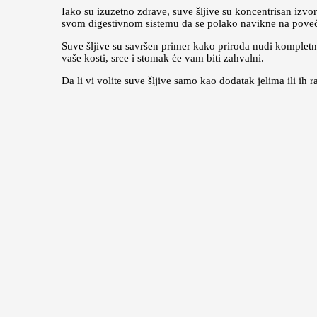
Iako su izuzetno zdrave, suve šljive su koncentrisan izvo
svom digestivnom sistemu da se polako navikne na pove
Suve šljive su savršen primer kako priroda nudi kompletn
vaše kosti, srce i stomak će vam biti zahvalni.
Da li vi volite suve šljive samo kao dodatak jelima ili ih