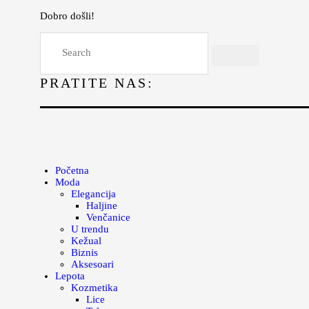
Dobro došli!
Početna
Moda
PRATITE NAS:
Lepota
Mama i deca
Lifestyle
Zdravlje
Početna
Moda
Kuhinja
Elegancija
Haljine
Magazin
Venčanice
U trendu
Kežual
Biznis
Aksesoari
Lepota
Kozmetika
Lice