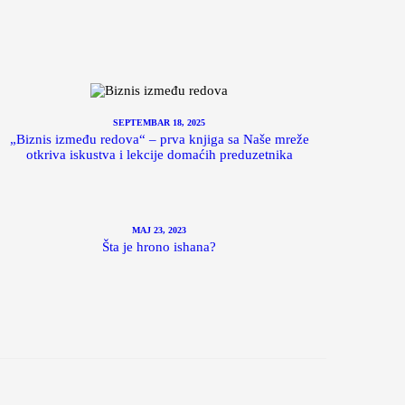
SEPTEMBAR 18, 2025
„Biznis između redova“ – prva knjiga sa Naše mreže
otkriva iskustva i lekcije domaćih preduzetnika
MAJ 23, 2023
Šta je hrono ishana?