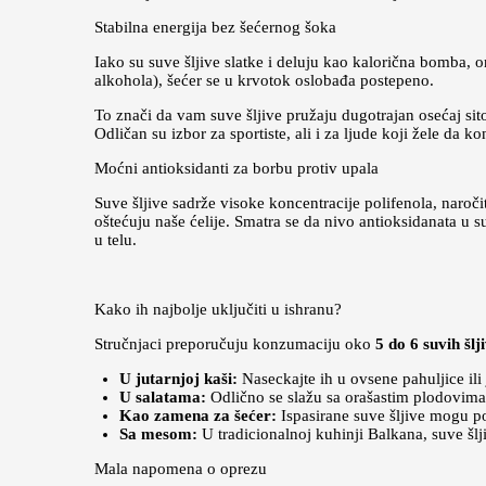
Stabilna energija bez šećernog šoka
Iako su suve šljive slatke i deluju kao kalorična bomba, 
alkohola), šećer se u krvotok oslobađa postepeno.
To znači da vam suve šljive pružaju dugotrajan osećaj sit
Odličan su izbor za sportiste, ali i za ljude koji žele da k
Moćni antioksidanti za borbu protiv upala
Suve šljive sadrže visoke koncentracije polifenola, naroči
oštećuju naše ćelije. Smatra se da nivo antioksidanata u 
u telu.
Kako ih najbolje uključiti u ishranu?
Stručnjaci preporučuju konzumaciju oko
5 do 6 suvih šl
U jutarnjoj kaši:
Naseckajte ih u ovsene pahuljice ili 
U salatama:
Odlično se slažu sa orašastim plodovima
Kao zamena za šećer:
Ispasirane suve šljive mogu po
Sa mesom:
U tradicionalnoj kuhinji Balkana, suve šlji
Mala napomena o oprezu