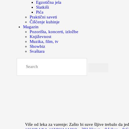
Egzotična jela
Slatkiši
Pića
Praktični saveti
Čišćenje kuhinje
Magazin
Pozorišta, koncerti, izložbe
Književnost
Muzika, film, tv
Showbiz
Svaštara
Više od leka za varenje: Zašto bi suve šljive trebalo da j