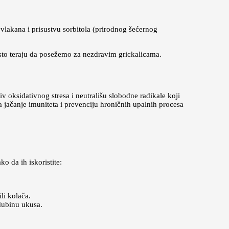
vlakana i prisustvu sorbitola (prirodnog šećernog
često teraju da posežemo za nezdravim grickalicama.
v oksidativnog stresa i neutrališu slobodne radikale koji
a jačanje imuniteta i prevenciju hroničnih upalnih procesa
o da ih iskoristite:
li kolača.
 dubinu ukusa.