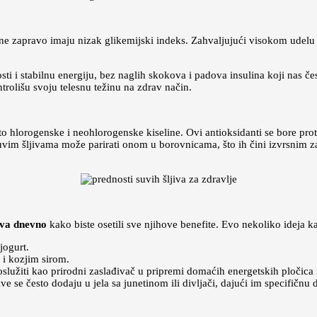
one zapravo imaju nizak glikemijski indeks. Zahvaljujući visokom udelu 
osti i stabilnu energiju, bez naglih skokova i padova insulina koji nas 
ontrolišu svoju telesnu težinu na zdrav način.
to hlorogenske i neohlorogenske kiseline. Ovi antioksidanti se bore proti
suvim šljivama može parirati onom u borovnicama, što ih čini izvrsnim z
jiva dnevno
kako biste osetili sve njihove benefite. Evo nekoliko ideja kak
jogurt.
 i kozjim sirom.
služiti kao prirodni zaslađivač u pripremi domaćih energetskih pločica i
ve se često dodaju u jela sa junetinom ili divljači, dajući im specifičnu