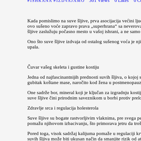
301
Views
0
Likes
0
C
ISHRANA
IZDVAJAMO
Kada pomislimo na suve šljive, prva asocijacija većini lj
ovo sušeno voće zapravo prava „superhrana“ sa neverova
šljive zaslužuju počasno mesto u vašoj ishrani, a ne samo
Ono što suve šljive izdvaja od ostalog sušenog voća je nji
upala.
Čuvar vašeg skeleta i gustine kostiju
Jedna od najfascinantnijih prednosti suvih šljiva, o kojoj
gubitak koštane mase, naročito kod žena u postmenopauz
One sadrže bor, mineral koji je ključan za izgradnju kosti
suve šljive čini prirodnim saveznikom u borbi protiv pr
Zdravlje srca i regulacija holesterola
Suve šljive su bogate rastvorljivim vlaknima, pre svega 
pomažu njihovom izbacivanju, što primorava jetru da troši
Pored toga, visok sadržaj kalijuma pomaže u regulaciji k
suvih šljiva može biti ukusan način da smanjite rizik od a