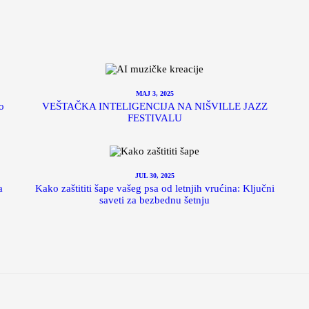
MAJ 3, 2025
o
VEŠTAČKA INTELIGENCIJA NA NIŠVILLE JAZZ
FESTIVALU
JUL 30, 2025
a
Kako zaštititi šape vašeg psa od letnjih vrućina: Ključni
saveti za bezbednu šetnju