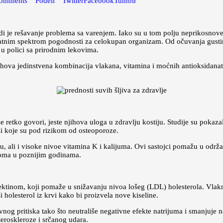
omments
Podeli
Twitter
Facebook
Tumblr
udi je rešavanje problema sa varenjem. Iako su u tom polju neprikosnoven
tnim spektrom pogodnosti za celokupan organizam. Od očuvanja gustine
 u polici sa prirodnim lekovima.
hova jedinstvena kombinacija vlakana, vitamina i moćnih antioksidanata k
 se retko govori, jeste njihova uloga u zdravlju kostiju. Studije su poka
i koje su pod rizikom od osteoporoze.
ju, ali i visoke nivoe vitamina K i kalijuma. Ovi sastojci pomažu u održ
eloma u poznijim godinama.
pektinom, koji pomaže u snižavanju nivoa lošeg (LDL) holesterola. Vlakn
 holesterol iz krvi kako bi proizvela nove kiseline.
rvnog pritiska tako što neutrališe negativne efekte natrijuma i smanjuj
teroskleroze i srčanog udara.