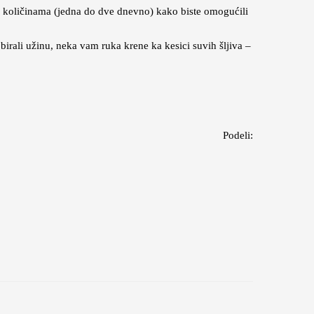
jim količinama (jedna do dve dnevno) kako biste omogućili
irali užinu, neka vam ruka krene ka kesici suvih šljiva –
Podeli: