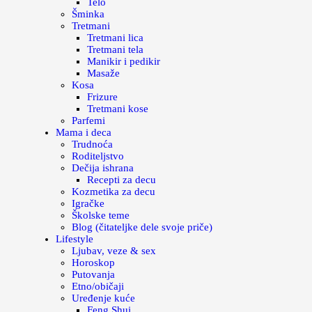
Telo
Šminka
Tretmani
Tretmani lica
Tretmani tela
Manikir i pedikir
Masaže
Kosa
Frizure
Tretmani kose
Parfemi
Mama i deca
Trudnoća
Roditeljstvo
Dečija ishrana
Recepti za decu
Kozmetika za decu
Igračke
Školske teme
Blog (čitateljke dele svoje priče)
Lifestyle
Ljubav, veze & sex
Horoskop
Putovanja
Etno/običaji
Uređenje kuće
Feng Shui