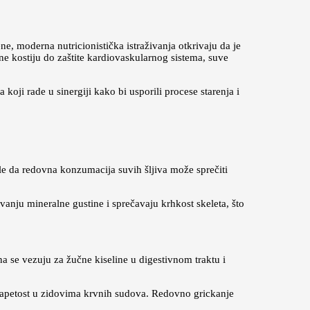
e, moderna nutricionistička istraživanja otkrivaju da je
 kostiju do zaštite kardiovaskularnog sistema, suve
oji rade u sinergiji kako bi usporili procese starenja i
zale da redovna konzumacija suvih šljiva može sprečiti
avanju mineralne gustine i sprečavaju krhkost skeleta, što
a se vezuju za žučne kiseline u digestivnom traktu i
e napetost u zidovima krvnih sudova. Redovno grickanje