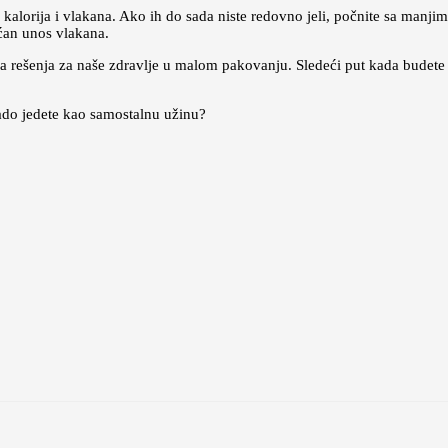
r kalorija i vlakana. Ako ih do sada niste redovno jeli, počnite sa man
ćan unos vlakana.
a rešenja za naše zdravlje u malom pakovanju. Sledeći put kada budete b
 rado jedete kao samostalnu užinu?