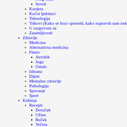
Saveti
Karijera
Kućni ljubimci
Tehnologija
Trikovi (Kako se brzo spremiti, kako napraviti sam nek
U razgovoru sa
Zanimljivosti
Zdravlje
Medicina
Alternativna medicina
Fitnes
Aerobik
Joga
Ostalo
Ishrana
Dijete
Mentalno zdravlje
Psihologija
Spavanje
Sport
Kuhinja
Recepti
Doručak
Užine
Ručak
Večera