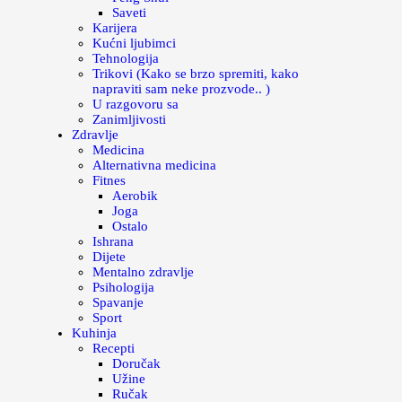
Saveti
Karijera
Kućni ljubimci
Tehnologija
Trikovi (Kako se brzo spremiti, kako
napraviti sam neke prozvode.. )
U razgovoru sa
Zanimljivosti
Zdravlje
Medicina
Alternativna medicina
Fitnes
Aerobik
Joga
Ostalo
Ishrana
Dijete
Mentalno zdravlje
Psihologija
Spavanje
Sport
Kuhinja
Recepti
Doručak
Užine
Ručak