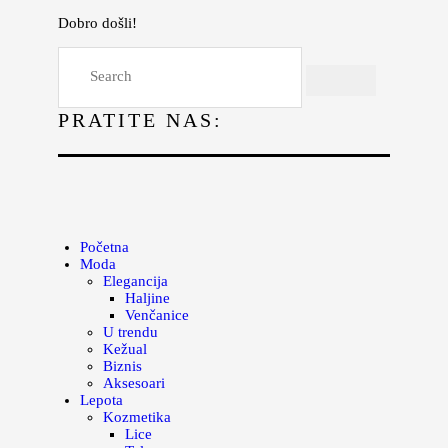
Dobro došli!
Početna
Moda
PRATITE NAS:
Lepota
Mama i deca
Lifestyle
Zdravlje
Početna
Moda
Kuhinja
Elegancija
Haljine
Magazin
Venčanice
U trendu
Kežual
Biznis
Aksesoari
Lepota
Kozmetika
Lice