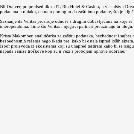
Bil Drajver, potpredsednik za IT, Rio Hotel & Casino, u vlasništvu Dre
podacima u oblaku, da nam pomognu da zaštitimo podatke, što je ključ
Saznanje da Veritas proširuje odnose s drugim dobavljačima na koje s
interoperabilna. Time što Veritas i njegovi partneri preuzimaju tu ulogu
Krista Makomber, analitičarka za zaštitu podataka, bezbednost i sajber 
bezbednosnih rešenja nego ikada pre, kako bi ostala ispred loših akter
Izbor proizvoda iz ekosistema koji su unapred testirani kako bi se osi
napada i snize troškove koji su u vezi s probojem njihove odbrane.”