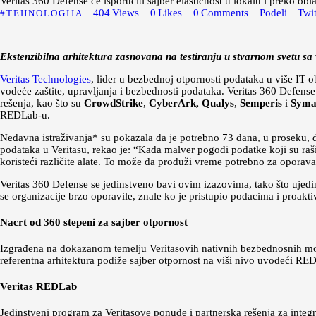
Veritas 360 Defense će isporučiti sajber elastičnost u lokalu i preko obl
404
Views
0
Likes
0
Comments
Podeli
Twit
TEHNOLOGIJA
Ekstenzibilna arhitektura zasnovana na testiranju u stvarnom svetu sa
Veritas Technologies
, lider u bezbednoj otpornosti podataka u više IT o
vodeće zaštite, upravljanja i bezbednosti podataka. Veritas 360 Defen
rešenja, kao što su
CrowdStrike
,
CyberArk, Qualys
,
Semperis
i
Syma
REDLab-u.
Nedavna istraživanja* su pokazala da je potrebno 73 dana, u proseku, d
podataka u Veritasu, rekao je: “Kada malver pogodi podatke koji su ra
koristeći različite alate. To može da produži vreme potrebno za oporav
Veritas 360 Defense se jedinstveno bavi ovim izazovima, tako što ujed
se organizacije brzo oporavile, znale ko je pristupio podacima i proakti
Nacrt od 360 stepeni za sajber otpornost
Izgrađena na dokazanom temelju Veritasovih nativnih bezbednosnih mo
referentna arhitektura podiže sajber otpornost na viši nivo uvodeći R
Veritas REDLab
Jedinstveni program za Veritasove ponude i partnerska rešenja za inte