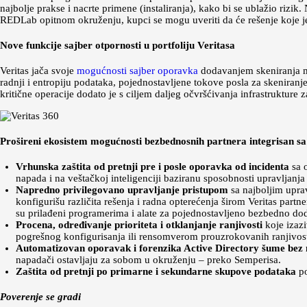
najbolje prakse i nacrte primene (instaliranja), kako bi se ublažio riz
REDLab opitnom okruženju, kupci se mogu uveriti da će rešenje koje je 
Nove funkcije sajber otpornosti u portfoliju Veritasa
Veritas jača svoje
mogućnosti sajber oporavka
dodavanjem skeniranja ma
radnji i entropiju podataka, pojednostavljene tokove posla za skeniran
kritične operacije dodato je s ciljem daljeg očvršćivanja infrastrukture 
Prošireni ekosistem mogućnosti bezbednosnih partnera integrisan sa
Vrhunska zaštita od pretnji pre i posle oporavka od incidenta
sa o
napada i na veštačkoj inteligenciji baziranu sposobnosti upravljanj
Napredno privilegovano upravljanje pristupom
sa najboljim upra
konfigurišu različita rešenja i radna opterećenja širom Veritas part
su prilađeni programerima i alate za pojednostavljeno bezbedno do
Procena, određivanje prioriteta i otklanjanje ranjivosti
koje izazi
pogrešnog konfigurisanja ili rensomverom prouzrokovanih ranjivost
Automatizovan oporavak i forenzika Active Directory šume bez
napadači ostavljaju za sobom u okruženju – preko Semperisa.
Zaštita od pretnji po primarne i sekundarne skupove podataka
po
Poverenje se gradi