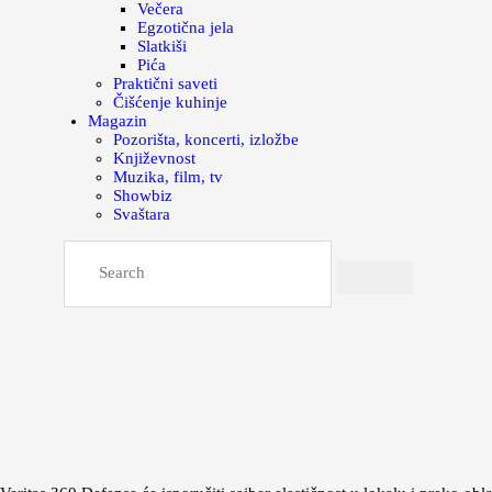
Večera
Egzotična jela
Slatkiši
Pića
Praktični saveti
Čišćenje kuhinje
Magazin
Pozorišta, koncerti, izložbe
Književnost
Muzika, film, tv
Showbiz
Svaštara