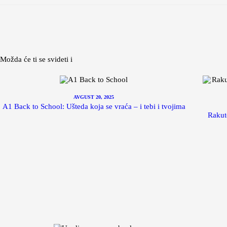
Možda će ti se svideti i
AVGUST 20, 2025
A1 Back to School: Ušteda koja se vraća – i tebi i tvojima
Rakute