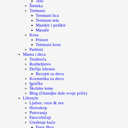
Telo
Šminka
Tretmani
Tretmani lica
Tretmani tela
Manikir i pedikir
Masaže
Kosa
Frizure
Tretmani kose
Parfemi
Mama i deca
Trudnoća
Roditeljstvo
Dečija ishrana
Recepti za decu
Kozmetika za decu
Igračke
Školske teme
Blog (čitateljke dele svoje priče)
Lifestyle
Ljubav, veze & sex
Horoskop
Putovanja
Etno/običaji
Uređenje kuće
Feng Shui