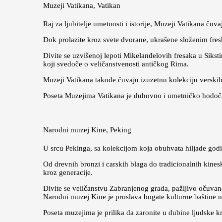
Muzeji Vatikana, Vatikan
Raj za ljubitelje umetnosti i istorije, Muzeji Vatikana čuv
Dok prolazite kroz svete dvorane, ukrašene složenim fre
Divite se uzvišenoj lepoti Mikelanđelovih fresaka u Sikst
koji svedoče o veličanstvenosti antičkog Rima.
Muzeji Vatikana takođe čuvaju izuzetnu kolekciju verskih
Poseta Muzejima Vatikana je duhovno i umetničko hodoča
Narodni muzej Kine, Peking
U srcu Pekinga, sa kolekcijom koja obuhvata hiljade godin
Od drevnih bronzi i carskih blaga do tradicionalnih kinesk
kroz generacije.
Divite se veličanstvu Zabranjenog grada, pažljivo očuvan
Narodni muzej Kine je proslava bogate kulturne baštine nac
Poseta muzejima je prilika da zaronite u dubine ljudske krea