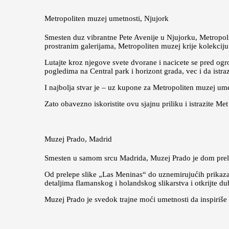
Metropoliten muzej umetnosti, Njujork
Smesten duz vibrantne Pete Avenije u Njujorku, Metropoli
prostranim galerijama, Metropoliten muzej krije kolekcij
Lutajte kroz njegove svete dvorane i nacicete se pred og
pogledima na Central park i horizont grada, vec i da istra
I najbolja stvar je – uz kupone za Metropoliten muzej um
Zato obavezno iskoristite ovu sjajnu priliku i istrazite M
Muzej Prado, Madrid
Smesten u samom srcu Madrida, Muzej Prado je dom prelep
Od prelepe slike „Las Meninas“ do uznemirujućih prikaza
detaljima flamanskog i holandskog slikarstva i otkrijte d
Muzej Prado je svedok trajne moći umetnosti da inspiriše