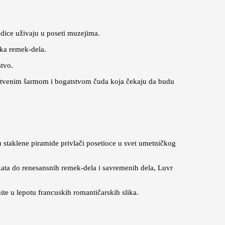
odice uživaju u poseti muzejima.
čka remek-dela.
stvo.
nstvenim šarmom i bogatstvom čuda koja čekaju da budu
u staklene piramide privlači posetioce u svet umetničkog
kata do renesansnih remek-dela i savremenih dela, Luvr
te u lepotu francuskih romantičarskih slika.