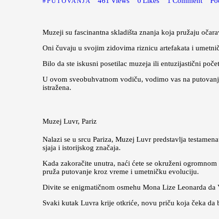
461
Views
0
Likes
1
Comment
Po
PUTOVANJA
Muzeji su fascinantna skladišta znanja koja pružaju očar
Oni čuvaju u svojim zidovima riznicu artefakata i umetničk
Bilo da ste iskusni posetilac muzeja ili entuzijastični poče
U ovom sveobuhvatnom vodiču, vodimo vas na putovanje o
istražena.
Muzej Luvr, Pariz
Nalazi se u srcu Pariza, Muzej Luvr predstavlja testamena
sjaja i istorijskog značaja.
Kada zakoračite unutra, naći ćete se okruženi ogromnom 
pruža putovanje kroz vreme i umetničku evoluciju.
Divite se enigmatičnom osmehu Mona Lize Leonarda da Vinč
Svaki kutak Luvra krije otkriće, novu priču koja čeka da 