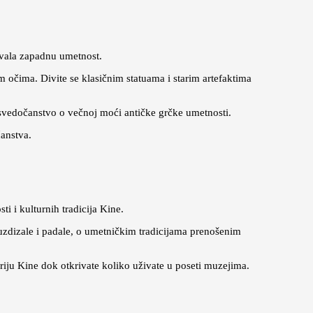
ovala zapadnu umetnost.
m očima. Divite se klasičnim statuama i starim artefaktima
 svedočanstvo o večnoj moći antičke grčke umetnosti.
anstva.
i i kulturnih tradicija Kine.
se uzdizale i padale, o umetničkim tradicijama prenošenim
riju Kine dok otkrivate koliko uživate u poseti muzejima.