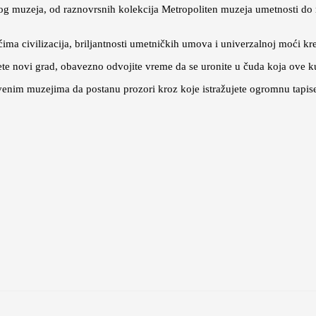
g muzeja, od raznovrsnih kolekcija Metropoliten muzeja umetnosti do ra
ma civilizacija, briljantnosti umetničkih umova i univerzalnoj moći krea
ujete novi grad, obavezno odvojite vreme da se uronite u čuda koja ove ku
enim muzejima da postanu prozori kroz koje istražujete ogromnu tapiseri