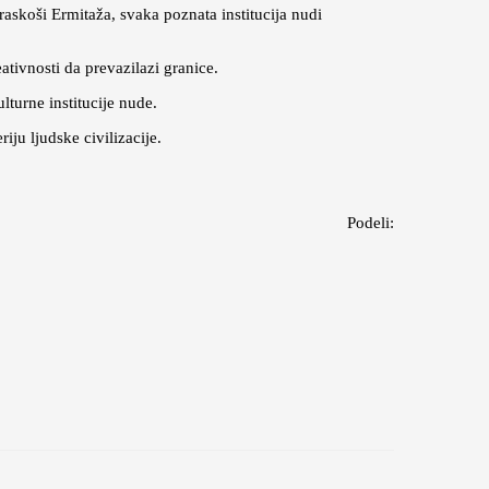
skoši Ermitaža, svaka poznata institucija nudi
tivnosti da prevazilazi granice.
lturne institucije nude.
ju ljudske civilizacije.
Podeli: