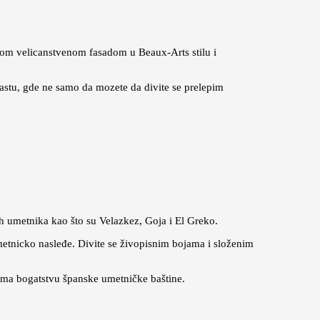
ojom velicanstvenom fasadom u Beaux-Arts stilu i
astu, gde ne samo da mozete da divite se prelepim
 umetnika kao što su Velazkez, Goja i El Greko.
etnicko nasleđe. Divite se živopisnim bojama i složenim
rema bogatstvu španske umetničke baštine.