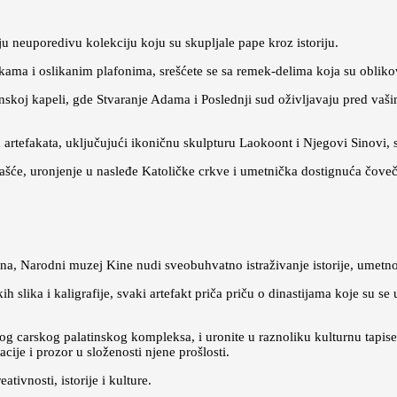
aju neuporedivu kolekciju koju su skupljale pape kroz istoriju.
skama i oslikanim plafonima, srešćete se sa remek-delima koja su oblik
inskoj kapeli, gde Stvaranje Adama i Poslednji sud oživljavaju pred vaši
 artefakata, uključujući ikoničnu skulpturu Laokoont i Njegovi Sinovi,
šće, uronjenje u nasleđe Katoličke crkve i umetnička dostignuća čoveč
a, Narodni muzej Kine nudi sveobuhvatno istraživanje istorije, umetnost
ih slika i kaligrafije, svaki artefakt priča priču o dinastijama koje su 
og carskog palatinskog kompleksa, i uronite u raznoliku kulturnu tapise
ije i prozor u složenosti njene prošlosti.
tivnosti, istorije i kulture.