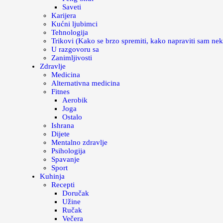
Saveti
Karijera
Kućni ljubimci
Tehnologija
Trikovi (Kako se brzo spremiti, kako napraviti sam nek
U razgovoru sa
Zanimljivosti
Zdravlje
Medicina
Alternativna medicina
Fitnes
Aerobik
Joga
Ostalo
Ishrana
Dijete
Mentalno zdravlje
Psihologija
Spavanje
Sport
Kuhinja
Recepti
Doručak
Užine
Ručak
Večera