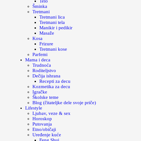
Telo
Šminka
Tretmani
Tretmani lica
Tretmani tela
Manikir i pedikir
Masaže
Kosa
Frizure
Tretmani kose
Parfemi
Mama i deca
Trudnoća
Roditeljstvo
Dečija ishrana
Recepti za decu
Kozmetika za decu
Igračke
Školske teme
Blog (čitateljke dele svoje priče)
Lifestyle
Ljubav, veze & sex
Horoskop
Putovanja
Etno/običaji
Uređenje kuće
Feng Shui