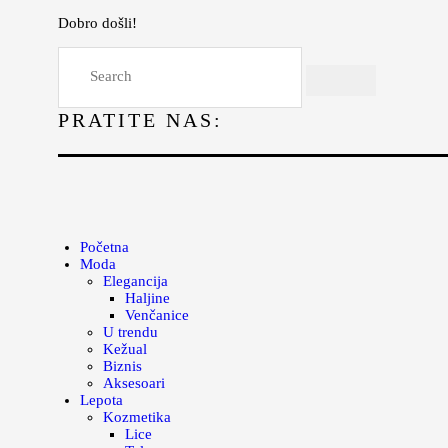
Dobro došli!
Početna
Moda
PRATITE NAS:
Lepota
Mama i deca
Lifestyle
Zdravlje
Početna
Moda
Kuhinja
Elegancija
Haljine
Magazin
Venčanice
U trendu
Kežual
Biznis
Aksesoari
Lepota
Kozmetika
Lice