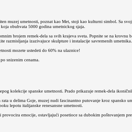
ten muzej umetnosti, poznat kao Met, stoji kao kulturni simbol. Sa sv
u koja obuhvata 5000 godina umetnickog sjaja.
romnim brojem remek-dela sa svih krajeva sveta. Popnite se na krovnu b
zite razmisljanja izazivajuce skulpture i instalacije savremenih umetnika.
etnosti mozete ustedeti do 60% na ulaznice!
et po snizenim cenama.
og kolekcije spanske umetnosti. Prado prikazuje remek-dela ikoničnih
 rata u delima Goje, muzej nudi fascinantno putovanje kroz spansko um
uboku lepotu italijanske renesansne umetnosti.
 i provocira emocije, ostavljajući posetioce sa dubokim poštovanjem p