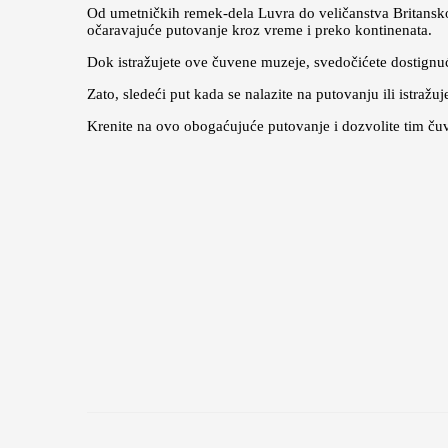
Od umetničkih remek-dela Luvra do veličanstva Britansko
očaravajuće putovanje kroz vreme i preko kontinenata.
Dok istražujete ove čuvene muzeje, svedočićete dostignući
Zato, sledeći put kada se nalazite na putovanju ili istraž
Krenite na ovo obogaćujuće putovanje i dozvolite tim čuv