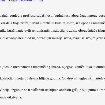
deli
Twitter
Facebook
Tumblr
avajući pogled u prošlost, sadašnjost i budućnost, zbog čega mnoge por
ih dela koja pružaju uvid u različite kulture, istorijske epohe i umetni
tnik, istraživanje ovih renomiranih institucija je zaista obogaćujuće isku
tkrivanja nekih od najpoznatijih muzeja sveta, svaki sa svojim jedi
t ljudske kreativnosti i umetničkog izraza. Njegov ikonični ulaz u oblik
kolekcijom koja obuhvata hiljade godina. Od drevnih egipatskih artefa
ija, izgubite se u složenim detaljima antičkih grčkih skulptura i uroni
bude otkrivena.