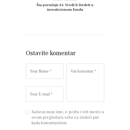
Šta poručuje AI: Vredi li štedeti u
investicionom fondu
Ostavite komentar
Sačuvaj moje ime, e-poštu i veb mesto u
ovom pregledaču veba za sledeći put
kada komentarišem.