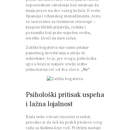
neposrednom okruženju koji smatraju da
imaju pravo na deo vašeg kolača. U svetu
finansija i vrhunskog menadžmenta, često
se susrećemo sa terminom
entourage
–
krugom bliskih prijatelja, rođaka i
poznanika koji prate uspešnu osobu,
neretko živeći na njen račun.
Zaštita bogatstva nije samo pitanje
pametnog investiranja u akcije ili
nekretnine; to je, pre svega, psihološka
igra u kojoj je najjače oružje jedna
jednostavna reč od dva slova:
„Ne”
.
Psihološki pritisak uspeha
i lažna lojalnost
Kada neko ostvari izuzetan rezultat,
prirodno je da želi da podeli plodove svog
rada sa ljudima koje voli. Problem nastaje