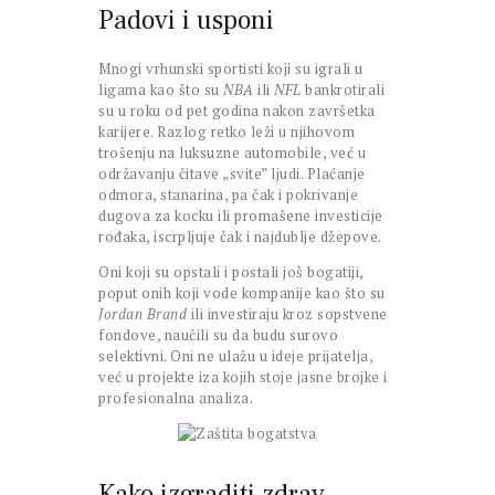
Padovi i usponi
Mnogi vrhunski sportisti koji su igrali u
ligama kao što su
NBA
ili
NFL
bankrotirali
su u roku od pet godina nakon završetka
karijere. Razlog retko leži u njihovom
trošenju na luksuzne automobile, već u
održavanju čitave „svite” ljudi. Plaćanje
odmora, stanarina, pa čak i pokrivanje
dugova za kocku ili promašene investicije
rođaka, iscrpljuje čak i najdublje džepove.
Oni koji su opstali i postali još bogatiji,
poput onih koji vode kompanije kao što su
Jordan Brand
ili investiraju kroz sopstvene
fondove, naučili su da budu surovo
selektivni. Oni ne ulažu u ideje prijatelja,
već u projekte iza kojih stoje jasne brojke i
profesionalna analiza.
Kako izgraditi zdrav