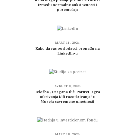
Kada briga postaje problem: razlika
između normalne anksioznosti i
poremećaja
MART 11, 2024
Kako da vas poslodavci pronađu na
LinkedIn-u
AVGUST 8, 2025
Izložba „Dragana Ilić, Portret – igra
otkrivanja i/ili razotkrivanja“ u
Muzeju savremene umetnosti
MART 18, 2026