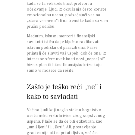
kada se ta velikodušnost pretvori u
očekivanje. Ljudi iz okruženja često koriste
emocionalnu ucenu, podsećajući vas na
„stara vremena” ili na trenutke kada su vam
pružili podršku.
Međutim, iskusni mentori i finansijski
savetnici ističu da je ključno razlikovati
iskrenu podršku od parazitizma. Pravi
prijatelj će slaviti vaš uspeh, dok će onaj iz
interesne sfere uvek imati novi „neprešni”
biznis plan ili hitnu finansijsku krizu koju
samo vi možete da rešite.
Zašto je teško reći „ne” i
kako to savladati
Većina ljudi koji naglo steknu bogatstvo
oseća neku vrstu krivice zbog sopstvenog
uspeha. Plaše se da će biti etiketirani kao
„umišljeni” ili „škrti”. Ali, postavljanje
granica nije akt neprijateljstva, već čin