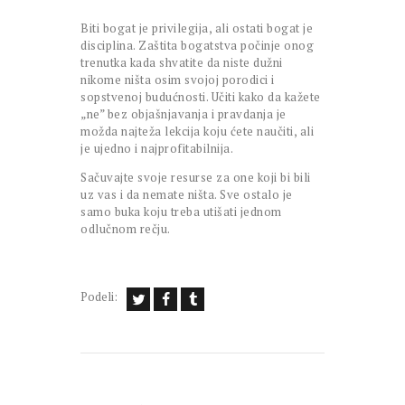
Biti bogat je privilegija, ali ostati bogat je
disciplina. Zaštita bogatstva počinje onog
trenutka kada shvatite da niste dužni
nikome ništa osim svojoj porodici i
sopstvenoj budućnosti. Učiti kako da kažete
„ne” bez objašnjavanja i pravdanja je
možda najteža lekcija koju ćete naučiti, ali
je ujedno i najprofitabilnija.
Sačuvajte svoje resurse za one koji bi bili
uz vas i da nemate ništa. Sve ostalo je
samo buka koju treba utišati jednom
odlučnom rečju.
Podeli: