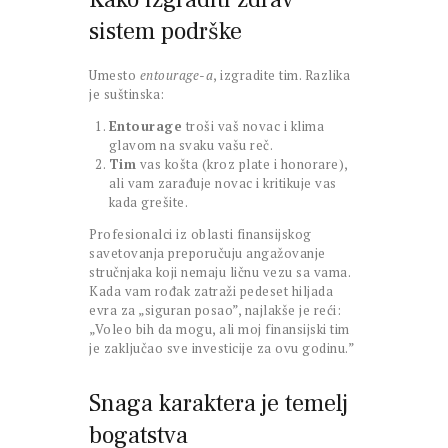
sistem podrške
Umesto
entourage-a
, izgradite tim. Razlika
je suštinska:
Entourage
troši vaš novac i klima
glavom na svaku vašu reč.
Tim
vas košta (kroz plate i honorare),
ali vam zarađuje novac i kritikuje vas
kada grešite.
Profesionalci iz oblasti finansijskog
savetovanja preporučuju angažovanje
stručnjaka koji nemaju ličnu vezu sa vama.
Kada vam rođak zatraži pedeset hiljada
evra za „siguran posao”, najlakše je reći:
„Voleo bih da mogu, ali moj finansijski tim
je zaključao sve investicije za ovu godinu.”
Snaga karaktera je temelj
bogatstva