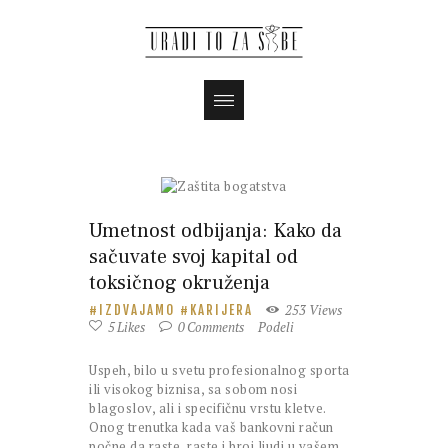
Umetnost odbijanja: Kako da
sačuvate svoj kapital od
toksičnog okruženja
253
Views
IZDVAJAMO
KARIJERA
5
Likes
0
Comments
Podeli
Uspeh, bilo u svetu profesionalnog sporta
ili visokog biznisa, sa sobom nosi
blagoslov, ali i specifičnu vrstu kletve.
Onog trenutka kada vaš bankovni račun
počne da raste, raste i broj ljudi u vašem