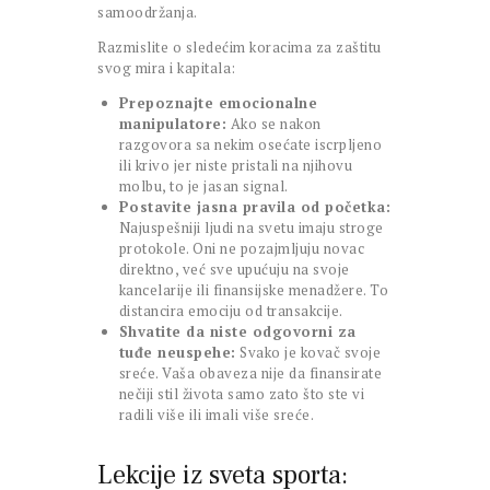
samoodržanja.
Razmislite o sledećim koracima za zaštitu
svog mira i kapitala:
Prepoznajte emocionalne
manipulatore:
Ako se nakon
razgovora sa nekim osećate iscrpljeno
ili krivo jer niste pristali na njihovu
molbu, to je jasan signal.
Postavite jasna pravila od početka:
Najuspešniji ljudi na svetu imaju stroge
protokole. Oni ne pozajmljuju novac
direktno, već sve upućuju na svoje
kancelarije ili finansijske menadžere. To
distancira emociju od transakcije.
Shvatite da niste odgovorni za
tuđe neuspehe:
Svako je kovač svoje
sreće. Vaša obaveza nije da finansirate
nečiji stil života samo zato što ste vi
radili više ili imali više sreće.
Lekcije iz sveta sporta: