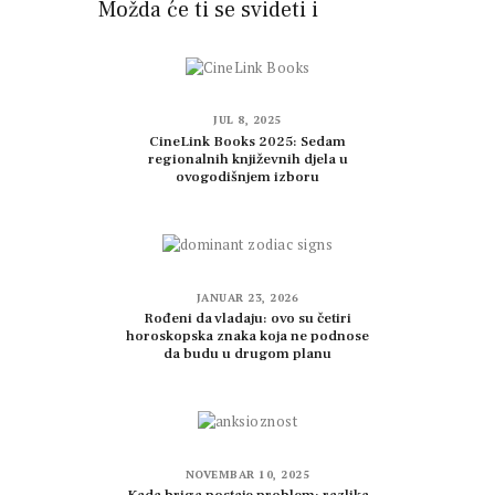
Možda će ti se svideti i
JUL 8, 2025
CineLink Books 2025: Sedam
regionalnih književnih djela u
ovogodišnjem izboru
JANUAR 23, 2026
Rođeni da vladaju: ovo su četiri
horoskopska znaka koja ne podnose
da budu u drugom planu
NOVEMBAR 10, 2025