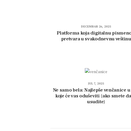
DECEMBAR 26, 2025
Platforma koja digitalnu pismeno
pretvara u svakodnevnu veštin
JUL 7, 2025
Ne samo bela: Najlepše venčanice u 
koje će vas oduševiti (ako smete da
usudite)