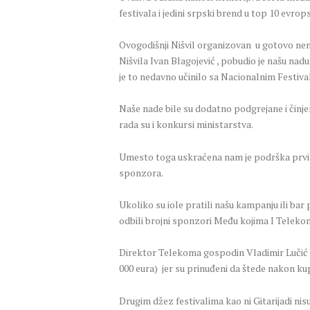
festivala i jedini srpski brend u top 10 evro
Ovogodišnji Nišvil organizovan u gotovo nemo
Nišvila Ivan Blagojević , pobudio je našu na
je to nedavno učinilo sa Nacionalnim Festival
Naše nade bile su dodatno podgrejane i činje
rada su i konkursi ministarstva.
Umesto toga uskraćena nam je podrška prvi p
sponzora.
Ukoliko su iole pratili našu kampanju ili bar
odbili brojni sponzori Među kojima I Teleko
Direktor Telekoma gospodin Vladimir Lučić s
000 eura) jer su prinuđeni da štede nakon ku
Drugim džez festivalima kao ni Gitarijadi 