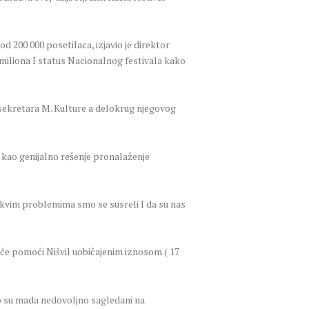
 200 000 posetilaca, izjavio je direktor
 miliona I status Nacionalnog festivala kako
 sekretara M. Kulture a delokrug njegovog
kao genijalno rešenje pronalaženje
 kakvim problemima smo se susreli I da su nas
će pomoći Nišvil uobičajenim iznosom ( 17
o su mada nedovoljno sagledani na