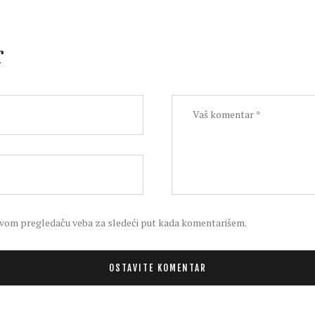
r
 ovom pregledaču veba za sledeći put kada komentarišem.