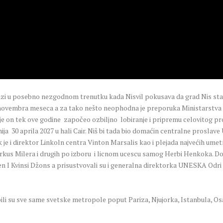
zi u posebno nezgodnom trenutku kada Nisvil pokusava da grad Nis sta
ovembra meseca a za tako nešto neophodna je preporuka Ministarstva kul
 on tek ove godine započeo ozbiljno lobiranje i pripremu celovitog proje
ja 30 aprila 2027 u hali Cair. Niš bi tada bio domaćin centralne proslav
je i direktor Linkoln centra Vinton Marsalis kao i plejada najvećih umetn
kus Milera i drugih po izboru i licnom ucescu samog Herbi Henkoka. Dom
 I Kvinsi Džons a prisustvovali su i generalna direktorka UNESKA Odri A
li su sve same svetske metropole poput Pariza, Njujorka, Istanbula, Os