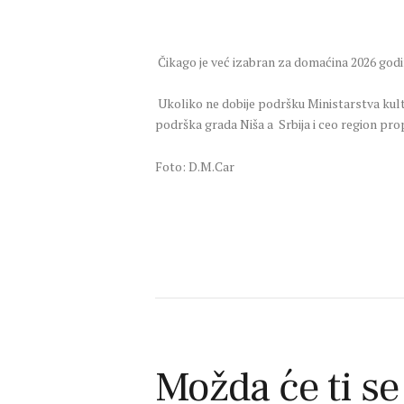
Čikago je već izabran za domaćina 2026 godi
Ukoliko ne dobije podršku Ministarstva kultur
podrška grada Niša a Srbija i ceo region pro
Foto: D.M.Car
Možda će ti se