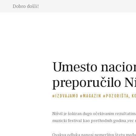
Dobro došli!
Moda
Lepota
Mama i
deca
Lifestyle
Zdravlje
Umesto nacion
Kuhinja
Magazin
preporučilo Ni
IZDVAJAMO
MAGAZIN
POZORIŠTA, K
Nišvil je šokiran dugo očekivanim rezultatim
muzicki festival kao prethodnih godina ,vec 
Ovakva odluka nanosi nemerljivu štetu međun