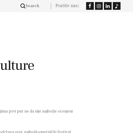
Pratite nas:
ulture
ma prvi put ne da nije najbolje ocenjeni
ržava svoj najbolji umetnički festival