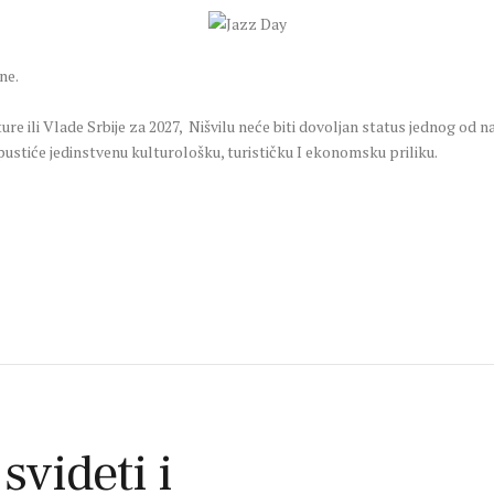
ne.
e ili Vlade Srbije za 2027, Nišvilu neće biti dovoljan status jednog od na
pustiće jedinstvenu kulturološku, turističku I ekonomsku priliku.
 svideti i