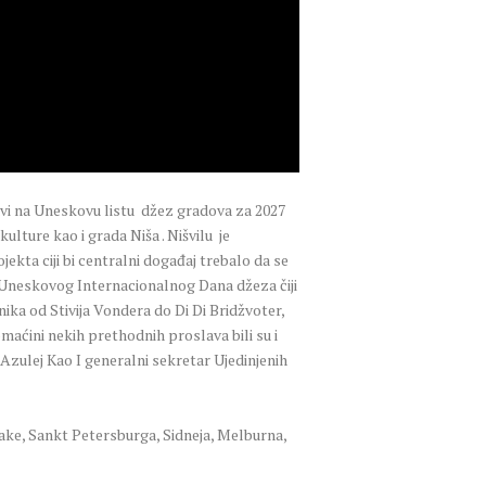
vi na Uneskovu listu džez gradova za 2027
ture kao i grada Niša . Nišvilu je
kta ciji bi centralni događaj trebalo da se
e Uneskovog Internacionalnog Dana džeza čiji
ika od Stivija Vondera do Di Di Bridžvoter,
aćini nekih prethodnih proslava bili su i
zulej Kao I generalni sekretar Ujedinjenih
ake, Sankt Petersburga, Sidneja, Melburna,