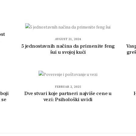
st
u
AVGUST 21, 2024
5 jednostavnih načina da primenite feng
Vasp
šui u svojoj kući
greš
FEBRUAR 2, 2025
boji
Dve stvari koje partneri najviše cene u
H
 se
vezi: Psihološki uvidi