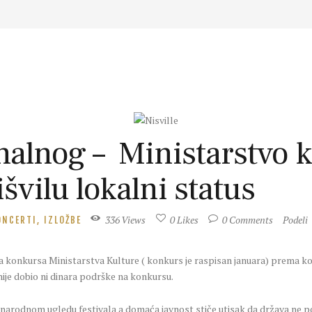
alnog – Ministarstvo k
švilu lokalni status
336
Views
0
Likes
0
Comments
Podeli
ONCERTI, IZLOŽBE
a konkursa Ministarstva Kulture ( konkurs je raspisan januara) prema koji
nije dobio ni dinara podrške na konkursu.
arodnom ugledu festivala a domaća javnost stiče utisak da država ne pod