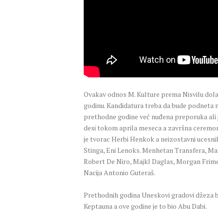
Ovakav odnos M. Kulture prema Nisvilu dola
godinu. Kandidatura treba da bude podneta n
prethodne godine već nuđena preporuka ali je
desi tokom aprila meseca a završna ceremoni
je tvorac Herbi Henkok a neizostavni ucesnik 
Stinga, Eni Lenoks. Menhetan Transfera, Mar
Robert De Niro, Majkl Daglas, Morgan Frimen
Nacija Antonio Guteraš.
Prethodnih godina Uneskovi gradovi džeza bi
Keptauna a ove godine je to bio Abu Dabi.