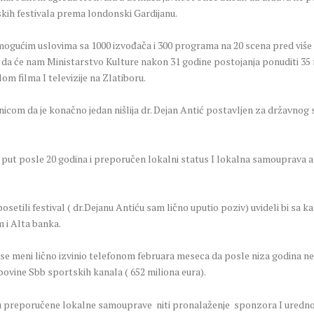
pskih festivala prema londonski Gardijanu.
gućim uslovima sa 1000 izvođača i 300 programa na 20 scena pred više od
du da će nam Ministarstvo Kulture nakon 31 godine postojanja ponuditi 35
om filma I televizije na Zlatiboru.
nicom da je konačno jedan nišlija dr. Dejan Antić postavljen za državnog
ut posle 20 godina i preporučen lokalni status I lokalna samouprava a 
 posetili festival ( dr.Dejanu Antiću sam lično uputio poziv) uvideli bi sa
m i Alta banka.
e meni lično izvinio telefonom februara meseca da posle niza godina ne
povine Sbb sportskih kanala ( 652 miliona eura).
nisu preporučene lokalne samouprave niti pronalaženje sponzora I uredn