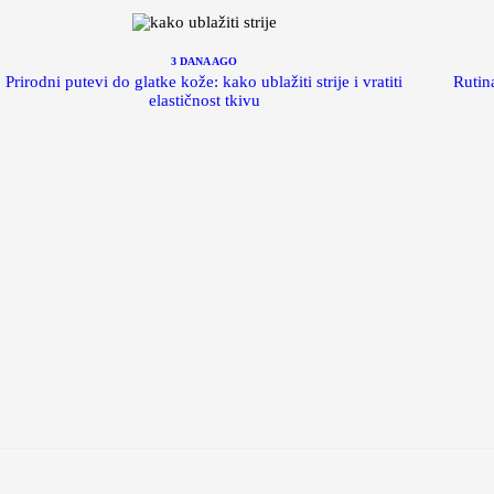
3 DANA AGO
Prirodni putevi do glatke kože: kako ublažiti strije i vratiti
Rutin
elastičnost tkivu