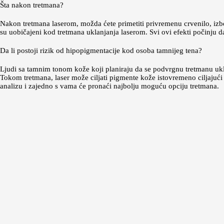
Šta nakon tretmana?
Nakon tretmana laserom, možda ćete primetiti privremenu crvenilo, izboč
su uobičajeni kod tretmana uklanjanja laserom. Svi ovi efekti počinju da
Da li postoji rizik od hipopigmentacije kod osoba tamnijeg tena?
Ljudi sa tamnim tonom kože koji planiraju da se podvrgnu tretmanu ukla
Tokom tretmana, laser može ciljati pigmente kože istovremeno ciljajući 
analizu i zajedno s vama će pronaći najbolju moguću opciju tretmana.