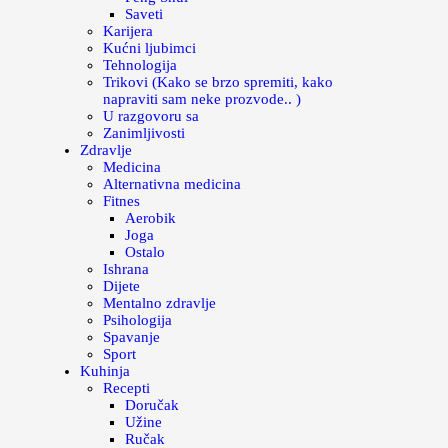
Saveti
Karijera
Kućni ljubimci
Tehnologija
Trikovi (Kako se brzo spremiti, kako
napraviti sam neke prozvode.. )
U razgovoru sa
Zanimljivosti
Zdravlje
Medicina
Alternativna medicina
Fitnes
Aerobik
Joga
Ostalo
Ishrana
Dijete
Mentalno zdravlje
Psihologija
Spavanje
Sport
Kuhinja
Recepti
Doručak
Užine
Ručak