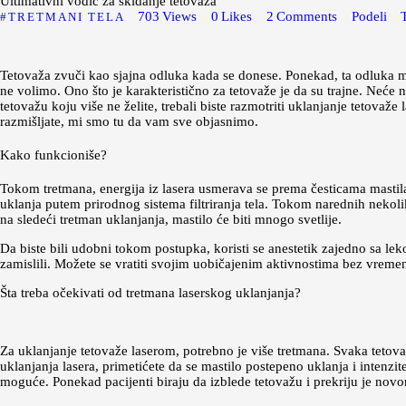
Ultimativni vodič za skidanje tetovaža
703
Views
0
Likes
2
Comments
Podeli
TRETMANI TELA
Tetovaža zvuči kao sjajna odluka kada se donese. Ponekad, ta odluka 
ne volimo. Ono što je karakteristično za tetovaže je da su trajne. Neć
tetovažu koju više ne želite, trebali biste razmotriti uklanjanje tetovaž
razmišljate, mi smo tu da vam sve objasnimo.
Kako funkcioniše?
Tokom tretmana, energija iz lasera usmerava se prema česticama mastil
uklanja putem prirodnog sistema filtriranja tela. Tokom narednih nekoliko
na sledeći tretman uklanjanja, mastilo će biti mnogo svetlije.
Da biste bili udobni tokom postupka, koristi se anestetik zajedno sa l
zamislili. Možete se vratiti svojim uobičajenim aktivnostima bez vreme
Šta treba očekivati od tretmana laserskog uklanjanja?
Za uklanjanje tetovaže laserom, potrebno je više tretmana. Svaka tetova
uklanjanja lasera, primetićete da se mastilo postepeno uklanja i intenzit
moguće. Ponekad pacijenti biraju da izblede tetovažu i prekriju je nov