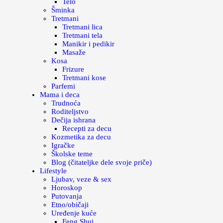
Telo
Šminka
Tretmani
Tretmani lica
Tretmani tela
Manikir i pedikir
Masaže
Kosa
Frizure
Tretmani kose
Parfemi
Mama i deca
Trudnoća
Roditeljstvo
Dečija ishrana
Recepti za decu
Kozmetika za decu
Igračke
Školske teme
Blog (čitateljke dele svoje priče)
Lifestyle
Ljubav, veze & sex
Horoskop
Putovanja
Etno/običaji
Uređenje kuće
Feng Shui