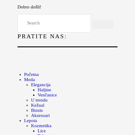
Dobro došli!
Početna
Moda
PRATITE NAS:
Lepota
Mama i deca
Lifestyle
Zdravlje
Početna
Moda
Kuhinja
Elegancija
Haljine
Magazin
Venčanice
U trendu
Kežual
Biznis
Aksesoari
Lepota
Kozmetika
Lice