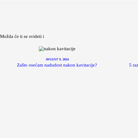
Možda će ti se svideti i
AVGUST 9, 2024
Zašto osećam nadudost nakon kavitacije?
5 ra