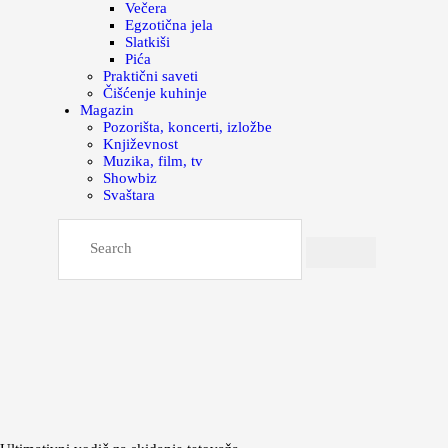
Večera
Egzotična jela
Slatkiši
Pića
Praktični saveti
Čišćenje kuhinje
Magazin
Pozorišta, koncerti, izložbe
Književnost
Muzika, film, tv
Showbiz
Svaštara