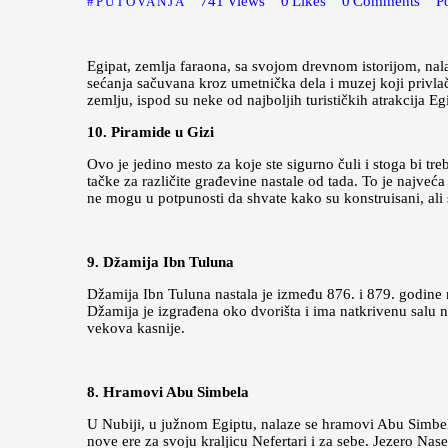
741
Views
0
Likes
0
Comments
P
PUTOVANJA
Egipat, zemlja faraona, sa svojom drevnom istorijom, nalazi
sećanja sačuvana kroz umetnička dela i muzej koji privlač
zemlju, ispod su neke od najboljih turističkih atrakcija E
10. Piramide u Gizi
Ovo je jedino mesto za koje ste sigurno čuli i stoga bi tr
tačke za različite građevine nastale od tada. To je najveća
ne mogu u potpunosti da shvate kako su konstruisani, ali s
9. Džamija Ibn Tuluna
Džamija Ibn Tuluna nastala je između 876. i 879. godine n
Džamija je izgrađena oko dvorišta i ima natkrivenu salu 
vekova kasnije.
8. Hramovi Abu Simbela
U Nubiji, u južnom Egiptu, nalaze se hramovi Abu Simbe
nove ere za svoju kraljicu Nefertari i za sebe. Jezero Nas