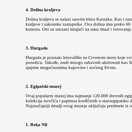
4. Dolina kraljeva
Dolina kraljeva se nalazi sasvim blizu Karnaka. Kao i raz
kraljeve i zakonske zastupnike. Ova dolina ima preko 60 
komora. Oni su urezani imajući na umu ritual i verovanja 
3. Hurgada
Hurgada je poznato letovalište na Crvenom moru koje vole
porodicu. Takođe, nudi mnogo zabavnih aktivnosti kao što 
sjajnim mogućnostima kupovine i noćnog života.
2. Egipatski muzej
Ovaj popularni muzej ima najmanje 120.000 drevnih egipatsk
kolekcija novčića i papirusa korišćenih u staroegipatsko do
Najznačajniji detalji ovog muzeja uključuju predmete iz
1. Reka Nil