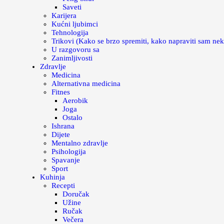
Saveti
Karijera
Kućni ljubimci
Tehnologija
Trikovi (Kako se brzo spremiti, kako napraviti sam nek
U razgovoru sa
Zanimljivosti
Zdravlje
Medicina
Alternativna medicina
Fitnes
Aerobik
Joga
Ostalo
Ishrana
Dijete
Mentalno zdravlje
Psihologija
Spavanje
Sport
Kuhinja
Recepti
Doručak
Užine
Ručak
Večera