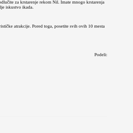
e odlučite za krstarenje rekom Nil. Imate mnogo krstarenja
lje iskustvo ikada.
ističke atrakcije. Pored toga, posetite svih ovih 10 mesta
Podeli: