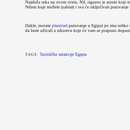
Najduža reka na ovom svetu, Nil, sigurno je mesto koje mor
Nilom koje možete izabrati i sva će uključivati putovanje
Dakle, morate
planirati
putovanje u Egipat jer ima toliko 
da biste uživali u iskustvu koje će vam se potpuno dopast
Turističke atrakcije Egipta
TAGS: