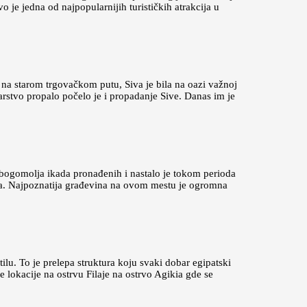
 je jedna od najpopularnijih turističkih atrakcija u
en na starom trgovačkom putu, Siva je bila na oazi važnoj
rstvo propalo počelo je i propadanje Sive. Danas im je
 bogomolja ikada pronađenih i nastalo je tokom perioda
ona. Najpoznatija građevina na ovom mestu je ogromna
ilu. To je prelepa struktura koju svaki dobar egipatski
 lokacije na ostrvu Filaje na ostrvo Agikia gde se