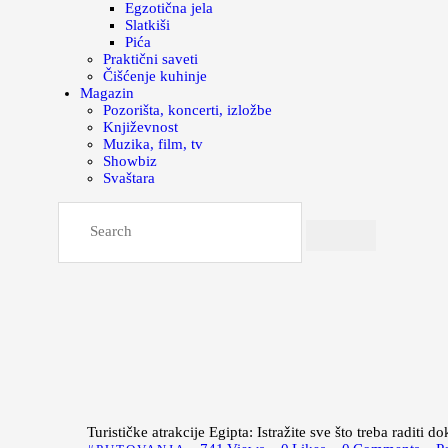
Egzotična jela
Slatkiši
Pića
Praktični saveti
Čišćenje kuhinje
Magazin
Pozorišta, koncerti, izložbe
Književnost
Muzika, film, tv
Showbiz
Svaštara
Turističke atrakcije Egipta: Istražite sve što treba raditi d