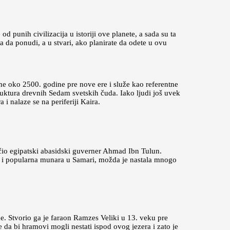
d punih civilizacija u istoriji ove planete, a sada su ta
a da ponudi, a u stvari, ako planirate da odete u ovu
đene oko 2500. godine pre nove ere i služe kao referentne
struktura drevnih Sedam svetskih čuda. Iako ljudi još uvek
i nalaze se na periferiji Kaira.
učio egipatski abasidski guverner Ahmad Ibn Tulun.
kao i popularna munara u Samari, možda je nastala mnogo
 Stvorio ga je faraon Ramzes Veliki u 13. veku pre
 da bi hramovi mogli nestati ispod ovog jezera i zato je