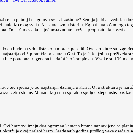
odeli
Twitter
Facebook
Tumblr
 se na putnoj listi gotovo svih. I zašto ne? Zemlja je bila svedok jedne o
i ljude iz celog sveta. Ne samo svoju istoriju, Egipat ima još mnogo tog
gipta. Top 10 mesta koja jednostavno ne možete propustiti da posetite.
ebalo da bude na vrhu liste koju morate posetiti. Ove strukture su izgra
 i najstarija od 3 piramide prisutne u Gizi. To je čak i jedina preživela 
u bile potrebne tri generacije da bi bio kompletan. Visoke su 139 metara 
ove ere i jedna je od najstarijih džamija u Kairu. Ovu strukturu je nar
na sve četiri strane. Munara koja ima spiralno spoljno stepenište, baš 
l. Ovi hramovi imaju dva ogromna kamena hrama napravljena sa planine.
er okružuje ovaj prelepi hram. Šezdesetih godina prošlog veka osećalo se