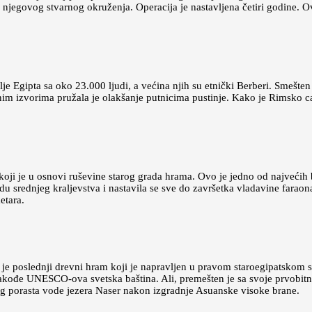
jegovog stvarnog okruženja. Operacija je nastavljena četiri godine. Ovo
elje Egipta sa oko 23.000 ljudi, a većina njih su etnički Berberi. Smešt
im izvorima pružala je olakšanje putnicima pustinje. Kako je Rimsko ca
oji je u osnovi ruševine starog grada hrama. Ovo je jedno od najvećih
du srednjeg kraljevstva i nastavila se sve do završetka vladavine fara
etara.
 je poslednji drevni hram koji je napravljen u pravom staroegipatskom st
 takođe UNESCO-ova svetska baština. Ali, premešten je sa svoje prvobitne
og porasta vode jezera Naser nakon izgradnje Asuanske visoke brane.