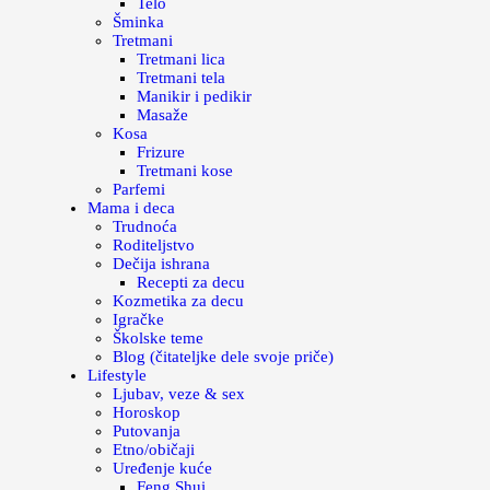
Telo
Šminka
Tretmani
Tretmani lica
Tretmani tela
Manikir i pedikir
Masaže
Kosa
Frizure
Tretmani kose
Parfemi
Mama i deca
Trudnoća
Roditeljstvo
Dečija ishrana
Recepti za decu
Kozmetika za decu
Igračke
Školske teme
Blog (čitateljke dele svoje priče)
Lifestyle
Ljubav, veze & sex
Horoskop
Putovanja
Etno/običaji
Uređenje kuće
Feng Shui