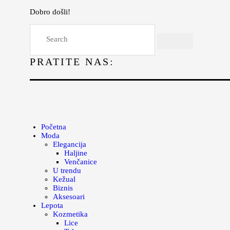
Dobro došli!
Početna
Moda
PRATITE NAS:
Lepota
Mama i deca
Lifestyle
Zdravlje
Početna
Moda
Kuhinja
Elegancija
Haljine
Magazin
Venčanice
U trendu
Kežual
Biznis
Aksesoari
Lepota
Kozmetika
Lice