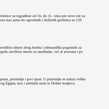
grobnice su izgrađene od 16. do 11. veka pre nove ere za
tavno kao jama do ogromnih i složenih grobnica sa 120
porodični odmor zbog hotela i odmarališta pogodnih za
rgada savršeno mesto za opuštanje, već je poznata i po
ata, prizemlje i prvi sprat. U prizemlju se nalazi velika
g Egipta, kao i artefakti uzeti iz Doline kraljeva.