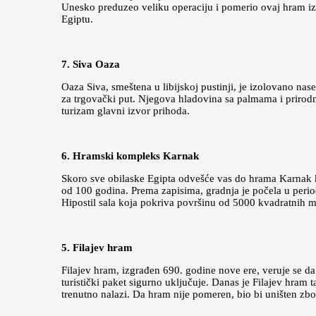
Unesko preduzeo veliku operaciju i pomerio ovaj hram iz n
Egiptu.
7. Siva Oaza
Oaza Siva, smeštena u libijskoj pustinji, je izolovano nas
za trgovački put. Njegova hladovina sa palmama i prirodn
turizam glavni izvor prihoda.
6. Hramski kompleks Karnak
Skoro sve obilaske Egipta odvešće vas do hrama Karnak k
od 100 godina. Prema zapisima, gradnja je počela u perio
Hipostil sala koja pokriva površinu od 5000 kvadratnih m
5. Filajev hram
Filajev hram, izgrađen 690. godine nove ere, veruje se da
turistički paket sigurno uključuje. Danas je Filajev hram
trenutno nalazi. Da hram nije pomeren, bio bi uništen zb