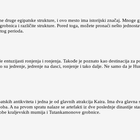
ne druge egipatske strukture, i ovo mesto ima istorijski značaj. Mnoge 
grobnica i različite strukture. Pored toga, možete pronaći nešto jednos
tog perioda.
 entuzijasti ronjenja i ronjenja. Takođe je poznato kao destinacija za 
su jedrenje, jedrenje na dasci, ronjenje i tako dalje. Ne samo da je Hu
ih antikviteta i jedna je od glavnih atrakcija Kaira. Ima dva glavna spr
ba. A na prvom spratu nalaze se artefakti iz dve poslednje dinastije staro
 sobe kraljevskih mumija i Tutankamonove grobnice.