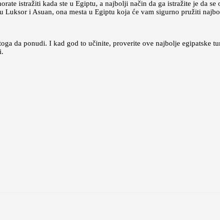
ate istražiti kada ste u Egiptu, a najbolji način da ga istražite je da s
 u Luksor i Asuan, ona mesta u Egiptu koja će vam sigurno pružiti najbo
toga da ponudi. I kad god to učinite, proverite ove najbolje egipatske tur
i.