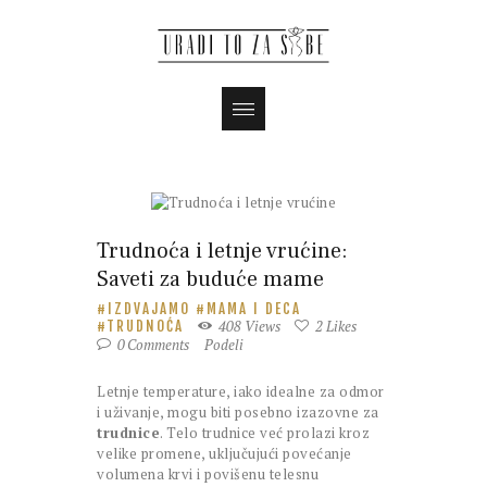
Trudnoća i letnje vrućine:
Saveti za buduće mame
IZDVAJAMO
MAMA I DECA
408
Views
2
Likes
TRUDNOĆA
0
Comments
Podeli
Letnje temperature, iako idealne za odmor
i uživanje, mogu biti posebno izazovne za
trudnice
. Telo trudnice već prolazi kroz
velike promene, uključujući povećanje
volumena krvi i povišenu telesnu