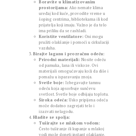
Boravite u klimatizovanim
prostorijama:
Ako nemate klima
uređaj kod kuće, provodite vreme u
šoping centrima, bibliotekama ili kod
prijatelja koji imaju. Važno je da telo
ima priliku da se rashladi.
Koristite ventilatore:
Oni mogu
pružiti olakšanje i pomoći u cirkulaciji
vazduha.
Birajte laganu i prozračnu odeću:
Prirodni materijali:
Nosite odeću
od pamuka, lana ili viskoze. Ovi
materijali omogućavaju koži da diše i
pomažu u isparavanju znoja.
Svetle boje:
Izbegavajte tamnu
odeću koja apsorbuje sunčevu
svetlost. Svetle boje odbijaju toplotu.
Široka odeća:
Usko pripijena odeća
može dodatno zagrejati telo i
izazvati nelagodu.
Hladite se spolja:
Tuširajte se mlakom vodom:
Često tuširanje ili kupanje u mlakoj
vodi može doneti instant olakšanje.