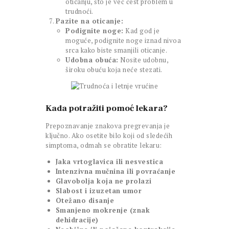
oticanju, što je već čest problem u
trudnoći.
Pazite na oticanje:
Podignite noge:
Kad god je
moguće, podignite noge iznad nivoa
srca kako biste smanjili oticanje.
Udobna obuća:
Nosite udobnu,
široku obuću koja neće stezati.
Kada potražiti pomoć lekara?
Prepoznavanje znakova pregrevanja je
ključno. Ako osetite bilo koji od sledećih
simptoma, odmah se obratite lekaru:
Jaka vrtoglavica ili nesvestica
Intenzivna mučnina ili povraćanje
Glavobolja koja ne prolazi
Slabost i izuzetan umor
Otežano disanje
Smanjeno mokrenje (znak
dehidracije)