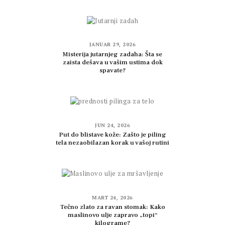
JANUAR 29, 2026
Misterija jutarnjeg zadaha: Šta se
zaista dešava u vašim ustima dok
spavate?
JUN 24, 2026
Put do blistave kože: Zašto je piling
tela nezaobilazan korak u vašoj rutini
MART 24, 2026
Tečno zlato za ravan stomak: Kako
maslinovo ulje zapravo „topi“
kilograme?