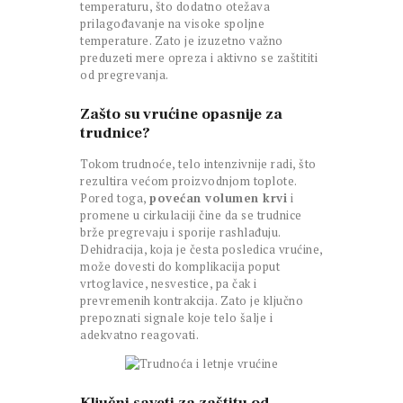
temperaturu, što dodatno otežava
prilagođavanje na visoke spoljne
temperature. Zato je izuzetno važno
preduzeti mere opreza i aktivno se zaštititi
od pregrevanja.
Zašto su vrućine opasnije za
trudnice?
Tokom trudnoće, telo intenzivnije radi, što
rezultira većom proizvodnjom toplote.
Pored toga,
povećan volumen krvi
i
promene u cirkulaciji čine da se trudnice
brže pregrevaju i sporije rashlađuju.
Dehidracija, koja je česta posledica vrućine,
može dovesti do komplikacija poput
vrtoglavice, nesvestice, pa čak i
prevremenih kontrakcija. Zato je ključno
prepoznati signale koje telo šalje i
adekvatno reagovati.