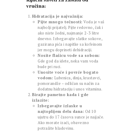
Ključni saveti za zaštitu od
vrućina:
Hidratacija je najvažnija:
Pijte mnogo tečnosti:
Voda je vaš
najbolji prijatelj. Pijte redovno, čak i
ako niste žedni, najmanje 2-3 litre
dnevno. Izbegavajte slatke sokove,
gazirana pića i napitke sa kofeinom
jer mogu doprineti dehidraciji.
Nosite flašicu vode sa sobom:
Gde god da idete, neka vam voda
bude pri ruci.
Unosite voće i povrće bogato
vodom:
Lubenica, dinja, krastavci,
pomorandže – odličan su način za
dodatnu hidrataciju i unos vitamina.
Birajte pametno kada i gde
izlazite:
Izbegavajte izlaske u
najtoplijem delu dana:
Od 10
ujutru do 17 časova sunce je najjače.
Ako morate izaći, obavezno
potražite hladovinu.