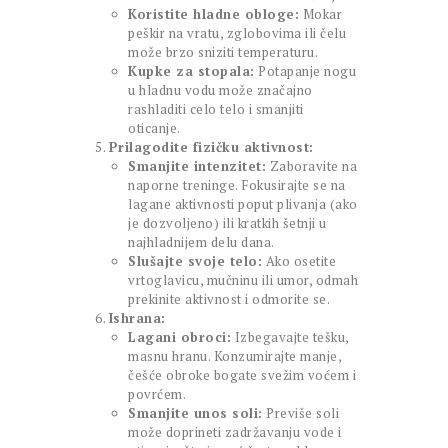
Koristite hladne obloge:
Mokar
peškir na vratu, zglobovima ili čelu
može brzo sniziti temperaturu.
Kupke za stopala:
Potapanje nogu
u hladnu vodu može značajno
rashladiti celo telo i smanjiti
oticanje.
Prilagodite fizičku aktivnost:
Smanjite intenzitet:
Zaboravite na
naporne treninge. Fokusirajte se na
lagane aktivnosti poput plivanja (ako
je dozvoljeno) ili kratkih šetnji u
najhladnijem delu dana.
Slušajte svoje telo:
Ako osetite
vrtoglavicu, mučninu ili umor, odmah
prekinite aktivnost i odmorite se.
Ishrana:
Lagani obroci:
Izbegavajte tešku,
masnu hranu. Konzumirajte manje,
češće obroke bogate svežim voćem i
povrćem.
Smanjite unos soli:
Previše soli
može doprineti zadržavanju vode i