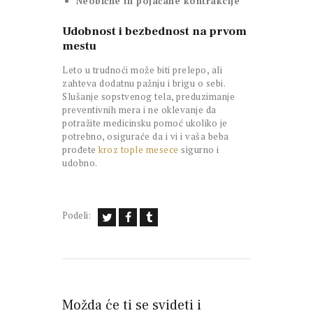
Neobične ili pojačane kontrakcije
Udobnost i bezbednost na prvom
mestu
Leto u trudnoći može biti prelepo, ali
zahteva dodatnu pažnju i brigu o sebi.
Slušanje sopstvenog tela, preduzimanje
preventivnih mera i ne oklevanje da
potražite medicinsku pomoć ukoliko je
potrebno, osiguraće da i vi i vaša beba
prođete
kroz tople mesece
sigurno i
udobno.
Podeli:
Možda će ti se svideti i