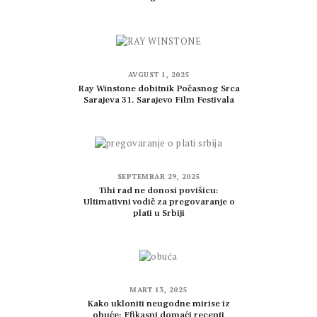
AVGUST 1, 2025
Ray Winstone dobitnik Počasnog Srca
Sarajeva 31. Sarajevo Film Festivala
SEPTEMBAR 29, 2025
Tihi rad ne donosi povišicu:
Ultimativni vodič za pregovaranje o
plati u Srbiji
MART 13, 2025
Kako ukloniti neugodne mirise iz
obuće: Efikasni domaći recepti