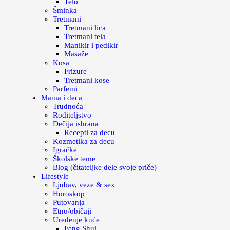
Telo
Šminka
Tretmani
Tretmani lica
Tretmani tela
Manikir i pedikir
Masaže
Kosa
Frizure
Tretmani kose
Parfemi
Mama i deca
Trudnoća
Roditeljstvo
Dečija ishrana
Recepti za decu
Kozmetika za decu
Igračke
Školske teme
Blog (čitateljke dele svoje priče)
Lifestyle
Ljubav, veze & sex
Horoskop
Putovanja
Etno/običaji
Uređenje kuće
Feng Shui