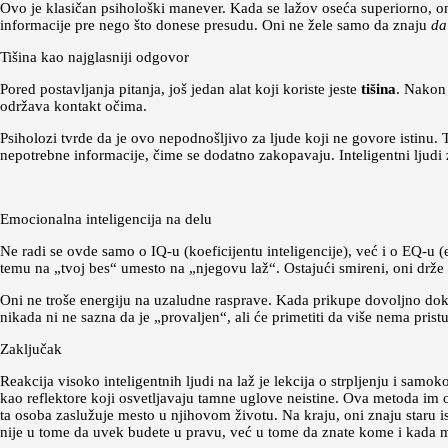
Ovo je klasičan psihološki manever. Kada se lažov oseća superiorno, on 
informacije pre nego što donese presudu. Oni ne žele samo da znaju
da 
Tišina kao najglasniji odgovor
Pored postavljanja pitanja, još jedan alat koji koriste jeste
tišina
. Nakon 
održava kontakt očima.
Psiholozi tvrde da je ovo nepodnošljivo za ljude koji ne govore istinu. 
nepotrebne informacije, čime se dodatno zakopavaju. Inteligentni ljudi 
Emocionalna inteligencija na delu
Ne radi se ovde samo o IQ-u (koeficijentu inteligencije), već i o EQ-u 
temu na „tvoj bes“ umesto na „njegovu laž“. Ostajući smireni, oni drže
Oni ne troše energiju na uzaludne rasprave. Kada prikupe dovoljno doka
nikada ni ne sazna da je „provaljen“, ali će primetiti da više nema pr
Zaključak
Reakcija visoko inteligentnih ljudi na laž je lekcija o strpljenju i samok
kao reflektore koji osvetljavaju tamne uglove neistine. Ova metoda im
ta osoba zaslužuje mesto u njihovom životu. Na kraju, oni znaju staru is
nije u tome da uvek budete u pravu, već u tome da znate kome i kada m