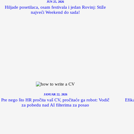
JUN 25, 2026
Hiljade posetilaca, osam festivala i jedan Rovinj: Stiže
najveći Weekend do sada!
JANUAR 22, 2026
Pre nego što HR pročita vaš CV, pročitaće ga robot: Vodič
Efika
za pobedu nad AI filterima za posao