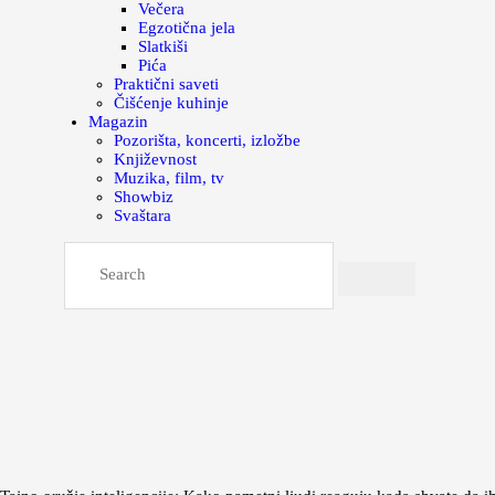
Večera
Egzotična jela
Slatkiši
Pića
Praktični saveti
Čišćenje kuhinje
Magazin
Pozorišta, koncerti, izložbe
Književnost
Muzika, film, tv
Showbiz
Svaštara