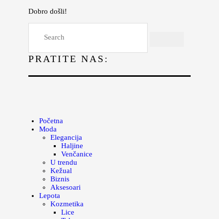
Dobro došli!
Početna
Moda
PRATITE NAS:
Lepota
Mama i deca
Lifestyle
Zdravlje
Početna
Moda
Kuhinja
Elegancija
Haljine
Magazin
Venčanice
U trendu
Kežual
Biznis
Aksesoari
Lepota
Kozmetika
Lice