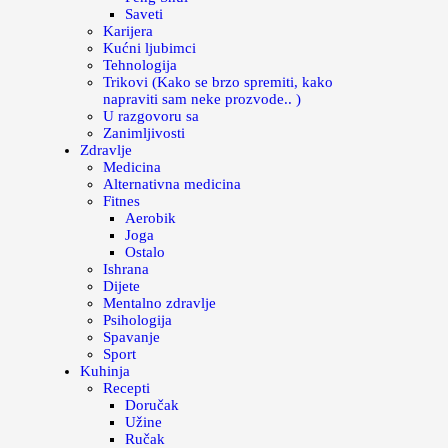
Saveti
Karijera
Kućni ljubimci
Tehnologija
Trikovi (Kako se brzo spremiti, kako
napraviti sam neke prozvode.. )
U razgovoru sa
Zanimljivosti
Zdravlje
Medicina
Alternativna medicina
Fitnes
Aerobik
Joga
Ostalo
Ishrana
Dijete
Mentalno zdravlje
Psihologija
Spavanje
Sport
Kuhinja
Recepti
Doručak
Užine
Ručak