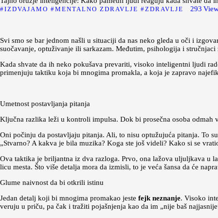
Tajno oružje inteligencije: Kako pametni ljudi reaguju kada shvate da i
293
Vie
IZDVAJAMO
MENTALNO ZDRAVLJE
ZDRAVLJE
Svi smo se bar jednom našli u situaciji da nas neko gleda u oči i izgova
suočavanje, optuživanje ili sarkazam. Međutim, psihologija i stručnjac
Kada shvate da ih neko pokušava prevariti, visoko inteligentni ljudi r
primenjuju taktiku koja bi mnogima promakla, a koja je zapravo najefi
Umetnost postavljanja pitanja
Ključna razlika leži u kontroli impulsa. Dok bi prosečna osoba odmah vik
Oni počinju da postavljaju pitanja. Ali, to nisu optužujuća pitanja. To s
„Stvarno? A kakva je bila muzika? Koga ste još videli? Kako si se vrati
Ova taktika je briljantna iz dva razloga. Prvo, ona lažova uljuljkava u la
licu mesta. Što više detalja mora da izmisli, to je veća šansa da će napr
Glume naivnost da bi otkrili istinu
Jedan detalj koji bi mnogima promakao jeste
fejk neznanje
. Visoko int
veruju u priču, pa čak i tražiti pojašnjenja kao da im „nije baš najjasnije