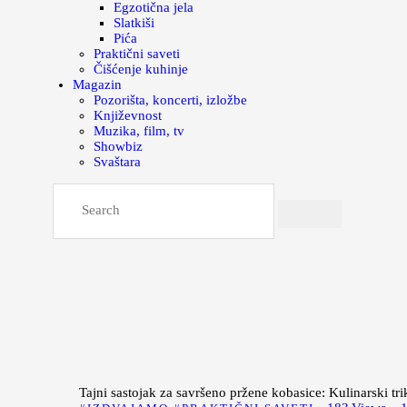
Egzotična jela
Slatkiši
Pića
Praktični saveti
Čišćenje kuhinje
Magazin
Pozorišta, koncerti, izložbe
Književnost
Muzika, film, tv
Showbiz
Svaštara
Tajni sastojak za savršeno pržene kobasice: Kulinarski tri