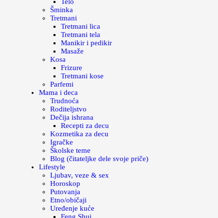
Telo
Šminka
Tretmani
Tretmani lica
Tretmani tela
Manikir i pedikir
Masaže
Kosa
Frizure
Tretmani kose
Parfemi
Mama i deca
Trudnoća
Roditeljstvo
Dečija ishrana
Recepti za decu
Kozmetika za decu
Igračke
Školske teme
Blog (čitateljke dele svoje priče)
Lifestyle
Ljubav, veze & sex
Horoskop
Putovanja
Etno/običaji
Uređenje kuće
Feng Shui