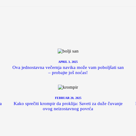
APRIL 3, 2025
Ova jednostavna večernja navika može vam poboljšati san
– probajte još noćas!
FEBRUAR 20, 2025
a
Kako sprečiti krompir da proklija: Saveti za duže čuvanje
ovog neizostavnog povrća