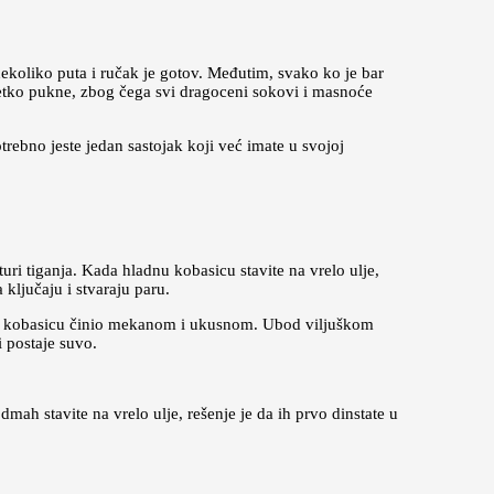
nekoliko puta i ručak je gotov. Međutim, svako ko je bar
etko pukne, zbog čega svi dragoceni sokovi i masnoće
rebno jeste jedan sastojak koji već imate u svojoj
uri tiganja. Kada hladnu kobasicu stavite na vrelo ulje,
ključaju i stvaraju paru.
i je kobasicu činio mekanom i ukusnom. Ubod viljuškom
i postaje suvo.
mah stavite na vrelo ulje, rešenje je da ih prvo dinstate u