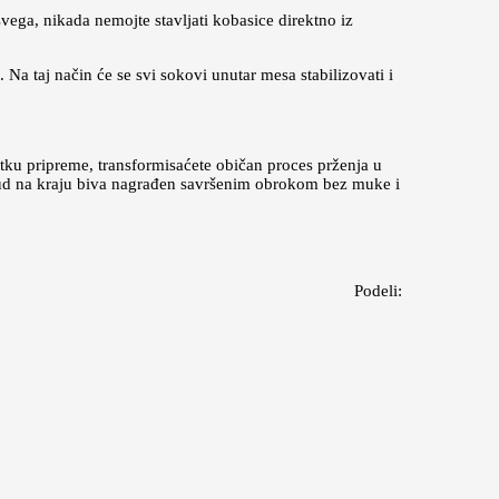
 svega, nikada nemojte stavljati kobasice direktno iz
 Na taj način će se svi sokovi unutar mesa stabilizovati i
tku pripreme, transformisaćete običan proces prženja u
trud na kraju biva nagrađen savršenim obrokom bez muke i
Podeli: