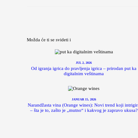
Možda će ti se svideti i
JUL 2, 2026
Od igranja igrica do pravljenja igrica – prirodan put ka
digitalnim veštinama
JANUAR 15, 2026
Narandžasta vina (Orange wines): Novi trend koji intrigir
– šta je to, zašto je „mutno“ i kakvog je zapravo ukusa?