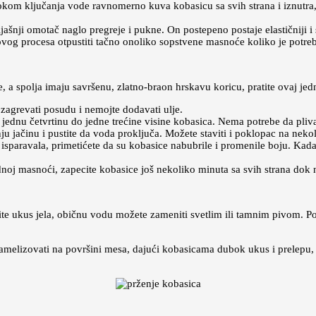
okom ključanja vode ravnomerno kuva kobasicu sa svih strana i iznutra, 
ašnji omotač naglo pregreje i pukne. On postepeno postaje elastičniji i 
og procesa otpustiti tačno onoliko sopstvene masnoće koliko je potreb
, a spolja imaju savršenu, zlatno-braon hrskavu koricu, pratite ovaj je
agrevati posudu i nemojte dodavati ulje.
 jednu četvrtinu do jedne trećine visine kobasica. Nema potrebe da pliva
ju jačinu i pustite da voda proključa. Možete staviti i poklopac na nek
paravala, primetićete da su kobasice nabubrile i promenile boju. Kada
dnoj masnoći, zapecite kobasice još nekoliko minuta sa svih strana dok 
tite ukus jela, običnu vodu možete zameniti svetlim ili tamnim pivom. Po
ramelizovati na površini mesa, dajući kobasicama dubok ukus i prelepu,