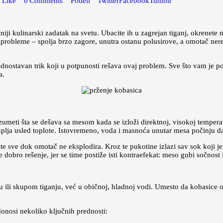
1
Like
0
Comments
Podeli
Twitter
Facebook
Tumblr
iji kulinarski zadatak na svetu. Ubacite ih u zagrejan tiganj, okrenete 
probleme – spolja brzo zagore, unutra ostanu polusirove, a omotač ner
dnostavan trik koji u potpunosti rešava ovaj problem. Sve što vam je pot
a.
zumeti šta se dešava sa mesom kada se izloži direktnoj, visokoj temperat
uplja usled toplote. Istovremeno, voda i masnoća unutar mesa počinju da 
aste sve dok omotač ne eksplodira. Kroz te pukotine izlazi sav sok koj
dobro rešenje, jer se time postiže isti kontraefekat: meso gubi sočnost 
 ili skupom tiganju, već u običnoj, hladnoj vodi. Umesto da kobasice od
donosi nekoliko ključnih prednosti: