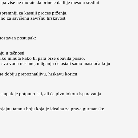
pa više ne morate da brinete da li je meso u sredini
spremniji za kasniji proces prženja.
no za savršenu završnu hrskavost.
dnostavan postupak:
ju u tečnosti.
oliko minuta kako bi para brže obavila posao.
 sva voda nestane, u tiganju će ostati samo masnoća koju
ne dobiju prepoznatljivu, hrskavu koricu.
stupak je potpuno isti, ali će pivo tokom isparavanja
 sjajnu tamnu boju koja je idealna za prave gurmanske