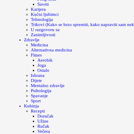
Saveti
Karijera
Kućni ljubimci
Tehnologija
Trikovi (Kako se brzo spremiti, kako napraviti sam nek
U razgovoru sa
Zanimljivosti
Zdravlje
Medicina
Alternativna medicina
Fitnes
Aerobik
Joga
Ostalo
Ishrana
Dijete
Mentalno zdravlje
Psihologija
Spavanje
Sport
Kuhinja
Recepti
Doručak
Užine
Ručak
Večera