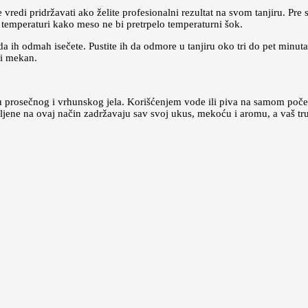
 vredi pridržavati ako želite profesionalni rezultat na svom tanjiru. Pre
j temperaturi kako meso ne bi pretrpelo temperaturni šok.
a ih odmah isečete. Pustite ih da odmore u tanjiru oko tri do pet minuta.
 i mekan.
đu prosečnog i vrhunskog jela. Korišćenjem vode ili piva na samom poče
mljene na ovaj način zadržavaju sav svoj ukus, mekoću i aromu, a vaš 