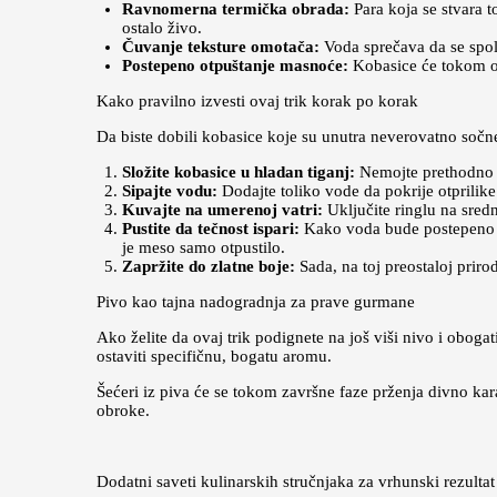
Ravnomerna termička obrada:
Para koja se stvara t
ostalo živo.
Čuvanje teksture omotača:
Voda sprečava da se spolj
Postepeno otpuštanje masnoće:
Kobasice će tokom ov
Kako pravilno izvesti ovaj trik korak po korak
Da biste dobili kobasice koje su unutra neverovatno sočne
Složite kobasice u hladan tiganj:
Nemojte prethodno z
Sipajte vodu:
Dodajte toliko vode da pokrije otprilike
Kuvajte na umerenoj vatri:
Uključite ringlu na sredn
Pustite da tečnost ispari:
Kako voda bude postepeno is
je meso samo otpustilo.
Zapržite do zlatne boje:
Sada, na toj preostaloj priro
Pivo kao tajna nadogradnja za prave gurmane
Ako želite da ovaj trik podignete na još viši nivo i oboga
ostaviti specifičnu, bogatu aromu.
Šećeri iz piva će se tokom završne faze prženja divno ka
obroke.
Dodatni saveti kulinarskih stručnjaka za vrhunski rezultat