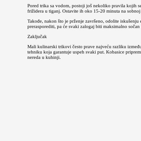
Pored trika sa vodom, postoji još nekoliko pravila kojih se
frižidera u tiganj. Ostavite ih oko 15-20 minuta na sobno
Takođe, nakon što je prženje završeno, odolite iskušenju d
prerasporediti, pa će svaki zalogaj biti maksimalno sočan
Zaključak
Mali kulinarski trikovi često prave najveću razliku izme
tehniku koja garantuje uspeh svaki put. Kobasice pripre
nereda u kuhinji.