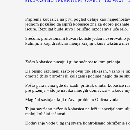
183
Views
IZDVAJAMO
PRAKTIČNI SAVETI
Priprema kobasica na prvi pogled deluje kao najjednostavn
jednom pokušao da isprži kobasice zna za dobro poznate 
iscure. Rezultat bude suvo i prilično razočaravajuće jelo.
Srećom, profesionalni kuvari koriste jedan neverovatno je
kuhinji, a koji drastično menja krajnji ukus i teksturu mes
Zašto kobasice pucaju i gube sočnost tokom prženja
Da bismo razumeli zašto je ovaj trik efikasan, važno je ra
omotač (bilo prirodni ili kolageni) počinje naglo da se sk
Pošto para nema gde da izađi, pritisak unutar kobasice r
pre prženja – što je navika mnogih domaćica – takođe nije 
Magični sastojak koji rešava problem: Obična voda
Tajna savršeno prženih kobasica ne leži u specijalnom ulju
maloj količini tečnosti.
Dodavanje vode u tiganj stvara kontrolisano okruženje i 