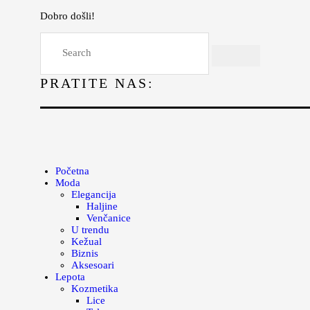
Dobro došli!
Početna
Moda
PRATITE NAS:
Lepota
Mama i deca
Lifestyle
Zdravlje
Početna
Moda
Kuhinja
Elegancija
Haljine
Magazin
Venčanice
U trendu
Kežual
Biznis
Aksesoari
Lepota
Kozmetika
Lice