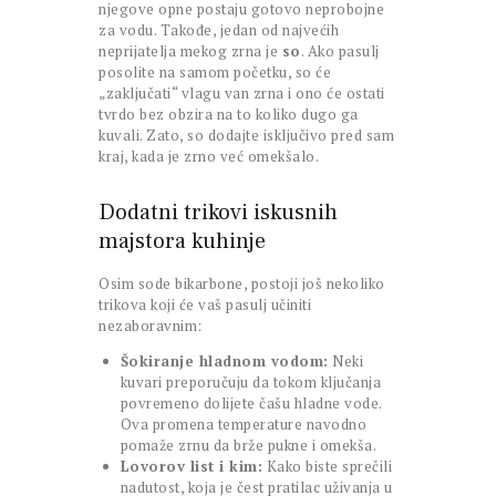
njegove opne postaju gotovo neprobojne
za vodu. Takođe, jedan od najvećih
neprijatelja mekog zrna je
so
. Ako pasulj
posolite na samom početku, so će
„zaključati“ vlagu van zrna i ono će ostati
tvrdo bez obzira na to koliko dugo ga
kuvali. Zato, so dodajte isključivo pred sam
kraj, kada je zrno već omekšalo.
Dodatni trikovi iskusnih
majstora kuhinje
Osim sode bikarbone, postoji još nekoliko
trikova koji će vaš pasulj učiniti
nezaboravnim:
Šokiranje hladnom vodom:
Neki
kuvari preporučuju da tokom ključanja
povremeno dolijete čašu hladne vode.
Ova promena temperature navodno
pomaže zrnu da brže pukne i omekša.
Lovorov list i kim:
Kako biste sprečili
nadutost, koja je čest pratilac uživanja u