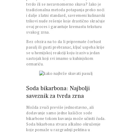
tvrdo ili se neravnomerno skuva? Iako je
tradicionalna metoda potapanja preko noći
i dalje zlatni standard, savremeni kulinarski
trikovi nude rešenje koje drastično skraćuje
ovaj proces i garantuje kremastu teksturu
svakog zrna.
Bez obzira na to da li pripremate čorbast
pasulj ili gusti prebranac, ključ uspeha krije
se u hemijskoj reakciji koju izaziva jedan
sastojak koji svi imamo u kuhinjskom
ormariću.
Soda bikarbona: Najbolji
saveznik za tvrda zrna
Možda zvuči previše jednostavno, ali
dodavanje samo jedne kašičice sode
bikarbone tokom kuvanja može učiniti čuda.
Soda bikarbona stvara alkalno okruženje
koje pomaže u razgradnji pektina u