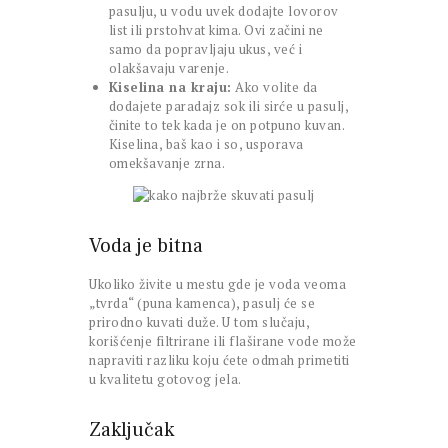
pasulju, u vodu uvek dodajte lovorov
list ili prstohvat kima. Ovi začini ne
samo da popravljaju ukus, već i
olakšavaju varenje.
Kiselina na kraju:
Ako volite da
dodajete paradajz sok ili sirće u pasulj,
činite to tek kada je on potpuno kuvan.
Kiselina, baš kao i so, usporava
omekšavanje zrna.
Voda je bitna
Ukoliko živite u mestu gde je voda veoma
„tvrda“ (puna kamenca), pasulj će se
prirodno kuvati duže. U tom slučaju,
korišćenje filtrirane ili flaširane vode može
napraviti razliku koju ćete odmah primetiti
u kvalitetu gotovog jela.
Zaključak