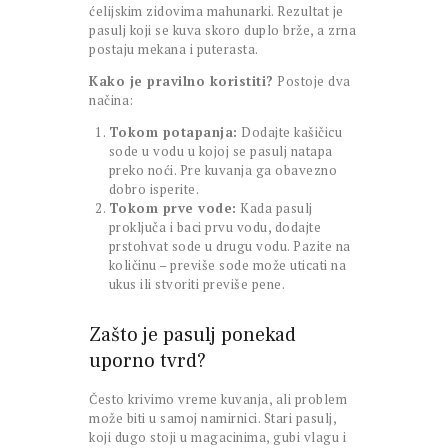
ćelijskim zidovima mahunarki. Rezultat je
pasulj koji se kuva skoro duplo brže, a zrna
postaju mekana i puterasta.
Kako je pravilno koristiti?
Postoje dva
načina:
Tokom potapanja:
Dodajte kašičicu
sode u vodu u kojoj se pasulj natapa
preko noći. Pre kuvanja ga obavezno
dobro isperite.
Tokom prve vode:
Kada pasulj
proključa i baci prvu vodu, dodajte
prstohvat sode u drugu vodu. Pazite na
količinu – previše sode može uticati na
ukus ili stvoriti previše pene.
Zašto je pasulj ponekad
uporno tvrd?
Često krivimo vreme kuvanja, ali problem
može biti u samoj namirnici. Stari pasulj,
koji dugo stoji u magacinima, gubi vlagu i