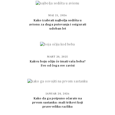
MAJ 21, 2026
Kako izabrati najbolja sedišta u
avionu za duga putovanja i osigurati
udoban let
MART 20, 2025
Kakvu boju očiju će imati vaša beba?
Evo od čega sve zavisi
JANUAR 20, 2026
Kako da ga potpuno očarate na
prvom sastanku: mali trikovi koji
prave veliku razliku