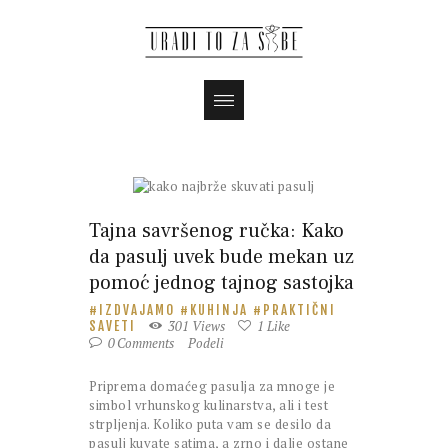
Tajna savršenog ručka: Kako
da pasulj uvek bude mekan uz
pomoć jednog tajnog sastojka
IZDVAJAMO
KUHINJA
PRAKTIČNI
301
Views
1
Like
SAVETI
0
Comments
Podeli
Priprema domaćeg pasulja za mnoge je
simbol vrhunskog kulinarstva, ali i test
strpljenja. Koliko puta vam se desilo da
pasulj kuvate satima, a zrno i dalje ostane