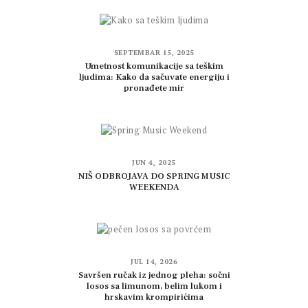
SEPTEMBAR 15, 2025
Umetnost komunikacije sa teškim
ljudima: Kako da sačuvate energiju i
pronađete mir
JUN 4, 2025
NIŠ ODBROJAVA DO SPRING MUSIC
WEEKENDA
JUL 14, 2026
Savršen ručak iz jednog pleha: sočni
losos sa limunom, belim lukom i
hrskavim krompirićima