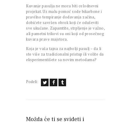
Kuvanje pasulja ne mora biti celodnevni
projekat. Uz malu pomoć sode bikarbone i
pravilno tempiranje dodavanja začina,
dobićete savršen obrok koji će oduševiti
sve ukućane. Zapamtite, strpljenje je važno,
ali pametni trikovi su oni koji od prosečnog
kuvara prave majstora.
Koja je vaša tajna za najbolji pasulj – da li
ste više za tradicionalni pristup ili volite da
eksperimentišete sa novim metodama?
Podeli:
Možda će ti se svideti i