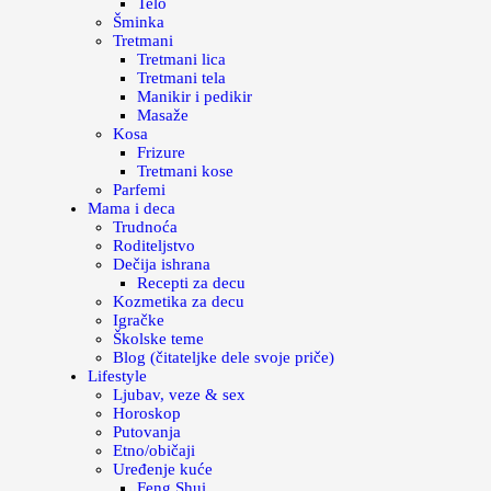
Telo
Šminka
Tretmani
Tretmani lica
Tretmani tela
Manikir i pedikir
Masaže
Kosa
Frizure
Tretmani kose
Parfemi
Mama i deca
Trudnoća
Roditeljstvo
Dečija ishrana
Recepti za decu
Kozmetika za decu
Igračke
Školske teme
Blog (čitateljke dele svoje priče)
Lifestyle
Ljubav, veze & sex
Horoskop
Putovanja
Etno/običaji
Uređenje kuće
Feng Shui