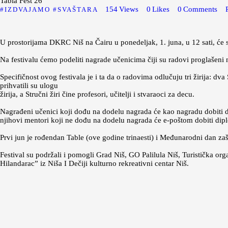
Tabla Fest 26
154
Views
0
Likes
0
Comments
IZDVAJAMO
SVAŠTARA
U prostorijama DKRC Niš na Čairu u ponedeljak, 1. juna, u 12 sati, će se
Na festivalu ćemo podeliti nagrade učenicima čiji su radovi proglašeni 
Specifičnost ovog festivala je i ta da o radovima odlučuju tri žirija: dva S
prihvatili su ulogu
žirija, a Stručni žiri čine profesori, učitelji i stvaraoci za decu.
Nagrađeni učenici koji dođu na dodelu nagrada će kao nagradu dobiti d
njihovi mentori koji ne dođu na dodelu nagrada će e-poštom dobiti di
Prvi jun je rođendan Table (ove godine trinaesti) i Međunarodni dan za
Festival su podržali i pomogli Grad Niš, GO Palilula Niš, Turistička or
Hilandarac” iz Niša I Dečiji kulturno rekreativni centar Niš.