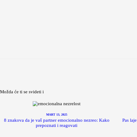
Možda će ti se svideti i
MART 13, 2025
8 znakova da je vaš partner emocionalno nezreo: Kako
Pas laj
prepoznati i reagovati