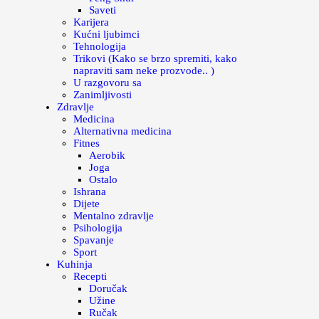
Saveti
Karijera
Kućni ljubimci
Tehnologija
Trikovi (Kako se brzo spremiti, kako
napraviti sam neke prozvode.. )
U razgovoru sa
Zanimljivosti
Zdravlje
Medicina
Alternativna medicina
Fitnes
Aerobik
Joga
Ostalo
Ishrana
Dijete
Mentalno zdravlje
Psihologija
Spavanje
Sport
Kuhinja
Recepti
Doručak
Užine
Ručak