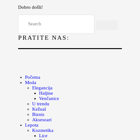
Dobro došli!
Početna
Moda
PRATITE NAS:
Lepota
Mama i deca
Lifestyle
Zdravlje
Početna
Moda
Kuhinja
Elegancija
Haljine
Magazin
Venčanice
U trendu
Kežual
Biznis
Aksesoari
Lepota
Kozmetika
Lice