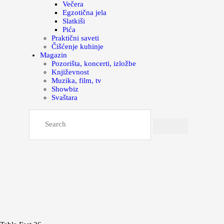
Večera
Egzotična jela
Slatkiši
Pića
Praktični saveti
Čišćenje kuhinje
Magazin
Pozorišta, koncerti, izložbe
Književnost
Muzika, film, tv
Showbiz
Svaštara