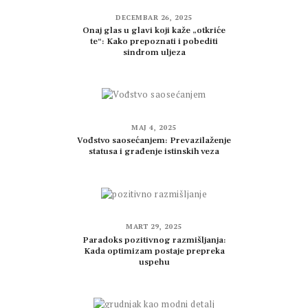
DECEMBAR 26, 2025
Onaj glas u glavi koji kaže „otkriće
te“: Kako prepoznati i pobediti
sindrom uljeza
MAJ 4, 2025
Vođstvo saosećanjem: Prevazilaženje
statusa i građenje istinskih veza
MART 29, 2025
Paradoks pozitivnog razmišljanja:
Kada optimizam postaje prepreka
uspehu