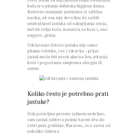
često jedan od najzanemarenijih elemenata
kada je u pitanju dubinska higijena doma.
Redovno menjanje jastučnice je odlična
navika, ali ona nije dovoljna da zaštiti
unutrašnjost jastuka od nakupljanja znoja,
mrtvih ćelija kože, masnoća sa kose i, ono
najgore, grinja.
Održavanje čistoće jastuka nije samo
pitanje estetike, već i zdravlja – prljav
jastuk može biti uzrok akni na licu, iritacija
kože i pogoršanja simptoma alergija ili
astme.
Koliko često je potrebno prati
jastuke?
Dok posteljinu peremo jednom nedeljno,
sam jastuk zahteva pažnju barem dva do
četiri puta godišnje. Naravno, ovo zavisi od
nekoliko faktora: