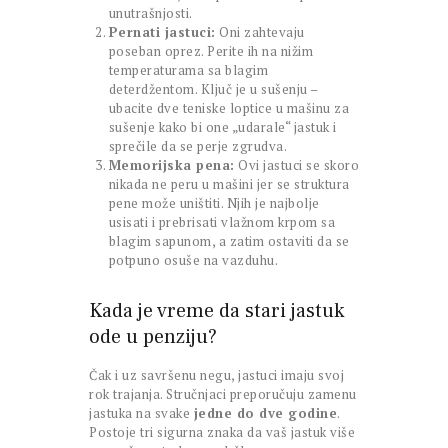
unutrašnjosti.
Pernati jastuci:
Oni zahtevaju
poseban oprez. Perite ih na nižim
temperaturama sa blagim
deterdžentom. Ključ je u sušenju –
ubacite dve teniske loptice u mašinu za
sušenje kako bi one „udarale“ jastuk i
sprečile da se perje zgrudva.
Memorijska pena:
Ovi jastuci se skoro
nikada ne peru u mašini jer se struktura
pene može uništiti. Njih je najbolje
usisati i prebrisati vlažnom krpom sa
blagim sapunom, a zatim ostaviti da se
potpuno osuše na vazduhu.
Kada je vreme da stari jastuk
ode u penziju?
Čak i uz savršenu negu, jastuci imaju svoj
rok trajanja. Stručnjaci preporučuju zamenu
jastuka na svake
jedne do dve godine
.
Postoje tri sigurna znaka da vaš jastuk više