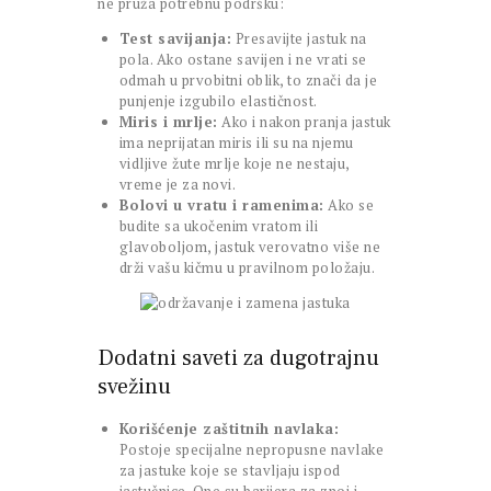
ne pruža potrebnu podršku:
Test savijanja:
Presavijte jastuk na
pola. Ako ostane savijen i ne vrati se
odmah u prvobitni oblik, to znači da je
punjenje izgubilo elastičnost.
Miris i mrlje:
Ako i nakon pranja jastuk
ima neprijatan miris ili su na njemu
vidljive žute mrlje koje ne nestaju,
vreme je za novi.
Bolovi u vratu i ramenima:
Ako se
budite sa ukočenim vratom ili
glavoboljom, jastuk verovatno više ne
drži vašu kičmu u pravilnom položaju.
Dodatni saveti za dugotrajnu
svežinu
Korišćenje zaštitnih navlaka:
Postoje specijalne nepropusne navlake
za jastuke koje se stavljaju ispod