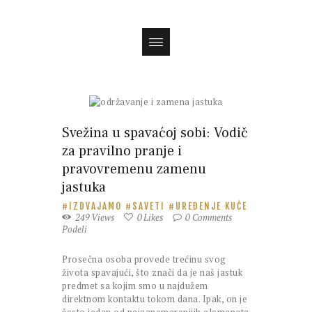
Magazin
Svežina u spavaćoj sobi: Vodič
za pravilno pranje i
pravovremenu zamenu
jastuka
IZDVAJAMO
SAVETI
UREĐENJE KUĆE
249
Views
0
Likes
0
Comments
Podeli
Prosečna osoba provede trećinu svog
života spavajući, što znači da je naš jastuk
predmet sa kojim smo u najdužem
direktnom kontaktu tokom dana. Ipak, on je