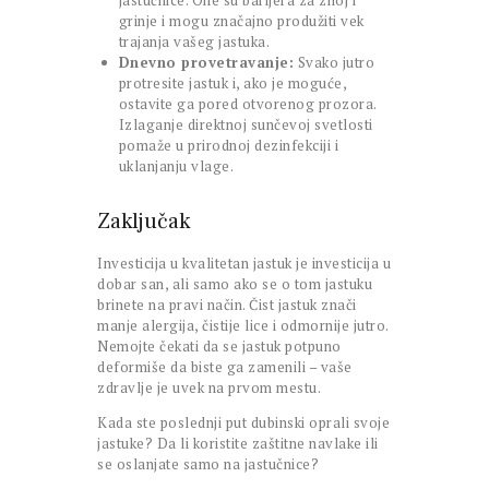
jastučnice. One su barijera za znoj i
grinje i mogu značajno produžiti vek
trajanja vašeg jastuka.
Dnevno provetravanje:
Svako jutro
protresite jastuk i, ako je moguće,
ostavite ga pored otvorenog prozora.
Izlaganje direktnoj sunčevoj svetlosti
pomaže u prirodnoj dezinfekciji i
uklanjanju vlage.
Zaključak
Investicija u kvalitetan jastuk je investicija u
dobar san, ali samo ako se o tom jastuku
brinete na pravi način. Čist jastuk znači
manje alergija, čistije lice i odmornije jutro.
Nemojte čekati da se jastuk potpuno
deformiše da biste ga zamenili – vaše
zdravlje je uvek na prvom mestu.
Kada ste poslednji put dubinski oprali svoje
jastuke? Da li koristite zaštitne navlake ili
se oslanjate samo na jastučnice?