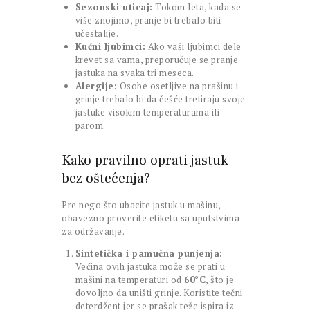
Sezonski uticaj:
Tokom leta, kada se
više znojimo, pranje bi trebalo biti
učestalije.
Kućni ljubimci:
Ako vaši ljubimci dele
krevet sa vama, preporučuje se pranje
jastuka na svaka tri meseca.
Alergije:
Osobe osetljive na prašinu i
grinje trebalo bi da češće tretiraju svoje
jastuke visokim temperaturama ili
parom.
Kako pravilno oprati jastuk
bez oštećenja?
Pre nego što ubacite jastuk u mašinu,
obavezno proverite etiketu sa uputstvima
za održavanje.
Sintetička i pamučna punjenja:
Većina ovih jastuka može se prati u
mašini na temperaturi od
60°C
, što je
dovoljno da uništi grinje. Koristite tečni
deterdžent jer se prašak teže ispira iz