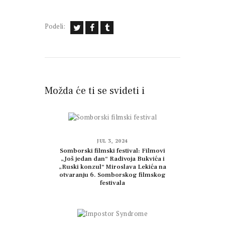
Podeli:
Možda će ti se svideti i
JUL 3, 2024
Somborski filmski festival: Filmovi
„Još jedan dan“ Radivoja Bukvića i
„Ruski konzul“ Miroslava Lekića na
otvaranju 6. Somborskog filmskog
festivala