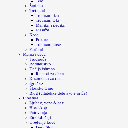
Telo
Šminka
Tretmani
Tretmani lica
Tretmani tela
Manikir i pedikir
Masaže
Kosa
Frizure
Tretmani kose
Parfemi
Mama i deca
Trudnoća
Roditeljstvo
Dečija ishrana
Recepti za decu
Kozmetika za decu
Igračke
Školske teme
Blog (čitateljke dele svoje priče)
Lifestyle
Ljubav, veze & sex
Horoskop
Putovanja
Etno/običaji
Uređenje kuće
Feng Shui