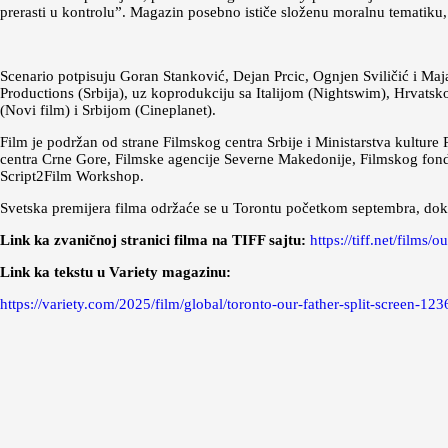
prerasti u kontrolu”. Magazin posebno ističe složenu moralnu tematiku, p
Scenario potpisuju Goran Stanković, Dejan Prcic, Ognjen Sviličić i Maj
Productions (Srbija), uz koprodukciju sa Italijom (Nightswim), Hr
(Novi film) i Srbijom (Cineplanet).
Film je podržan od strane Filmskog centra Srbije i Ministarstva kultur
centra Crne Gore, Filmske agencije Severne Makedonije, Filmskog fon
Script2Film Workshop.
Svetska premijera filma održaće se u Torontu početkom septembra, dok s
Link ka zvaničnoj stranici filma na TIFF sajtu:
https://tiff.net/films/o
Link ka tekstu u Variety magazinu:
https://variety.com/2025/film/global/toronto-our-father-split-screen-1