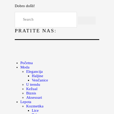
Dobro došli!
Početna
Moda
PRATITE NAS:
Lepota
Mama i deca
Lifestyle
Zdravlje
Početna
Moda
Kuhinja
Elegancija
Haljine
Magazin
Venčanice
U trendu
Kežual
Biznis
Aksesoari
Lepota
Kozmetika
Lice