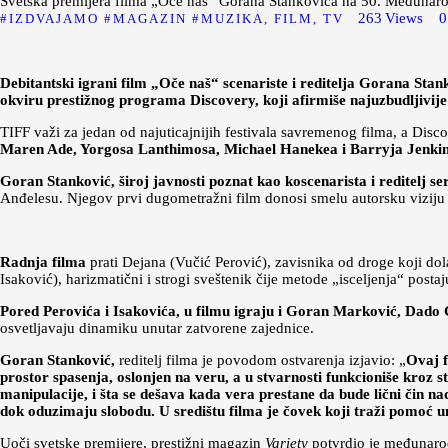
Svetska premijera filma „Oče naš“ Gorana Stankovića na 50. Međunaro
263
Views
0
IZDVAJAMO
MAGAZIN
MUZIKA, FILM, TV
Debitantski igrani film „Oče naš“ scenariste i reditelja Gorana Stan
okviru prestižnog programa Discovery, koji afirmiše najuzbudljivije
TIFF važi za jedan od najuticajnijih festivala savremenog filma, a Discov
Maren Ade, Yorgosa Lanthimosa, Michael Hanekea i Barryja Jenkin
Goran Stanković, široj javnosti poznat kao koscenarista i reditelj se
Anđelesu. Njegov prvi dugometražni film donosi smelu autorsku viziju
Radnja filma
prati Dejana (Vučić Perović), zavisnika od droge koji d
Isaković), harizmatični i strogi sveštenik čije metode „isceljenja“ posta
Pored Perovića i Isakovića, u filmu igraju i Goran Marković, Dado Ć
osvetljavaju dinamiku unutar zatvorene zajednice.
Goran Stanković,
reditelj filma je povodom ostvarenja izjavio: „
Ovaj f
prostor spasenja, oslonjen na veru, a u stvarnosti funkcioniše kroz
manipulacije, i šta se dešava kada vera prestane da bude lični čin n
dok oduzimaju slobodu. U središtu filma je čovek koji traži pomoć unu
Uoči svetske premijere, prestižni magazin
Variety
potvrdio je međunaro