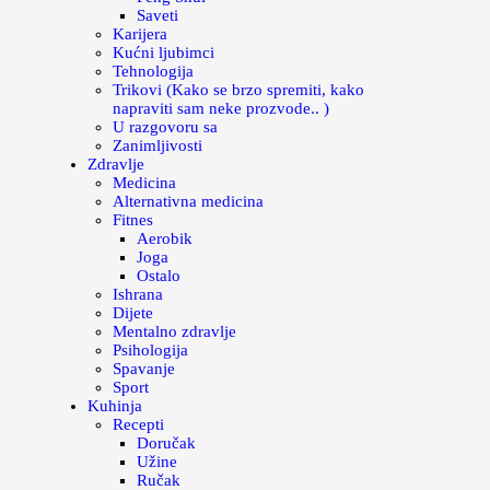
Saveti
Karijera
Kućni ljubimci
Tehnologija
Trikovi (Kako se brzo spremiti, kako
napraviti sam neke prozvode.. )
U razgovoru sa
Zanimljivosti
Zdravlje
Medicina
Alternativna medicina
Fitnes
Aerobik
Joga
Ostalo
Ishrana
Dijete
Mentalno zdravlje
Psihologija
Spavanje
Sport
Kuhinja
Recepti
Doručak
Užine
Ručak