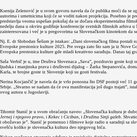
Ksenija Zelenović je u svom govoru navela da će publika moći da se up
autorima i umetnicima koji će se voditi nakon projekcija. Posebno je pr
predstavlja veoma uspešan pokušaj da se dočara eksperimentalna filmsk
nedelju dana u okviru godišnje konferencije svetskih filmskih arhiva u
zainteresovana i već je u pregovorima sa Slovenačkom kinotekom da se
Nj. E. dr Slobodan Šešum je istakao: „Dani slovenačkog filma postali su
Evropske prestonice kulture 2025. Pre svega zato što sam ja iz Nove Gor
Evropska prestonica kulture gde mladi kreativno sarađuju. Danas taj gr
Saša Verbič je u, ime Društva Slovenaca „Sava”, pozdravio goste koji
ljudska i manjinska prava i društveni dijalog – Žarka Stepanovića, dom
Karla, te brojne goste iz Slovenije koji su gosti festivala.
Nerina Kocjančič je navela da je vrlo ponosna što DSF postoji već 11 
Srbije. „Stvarno se nadam da će ova manifestacija još dugo trajati”, istak
ovog autora u Jugoslaviji.
Tihomir Stanić je u svom obraćanju naveo: „Slovenačka kultura je dubok
Jernej i njegovo pravo
, i
Kekec
i
Ciciban
, i
Družina Sinji galeb
. Shvati
i obožavao je”. Stanić je pomenuo i filmove koje radio u saradnji sa sl
svešću koliko je slovenačka kultura deo njegovog bića.