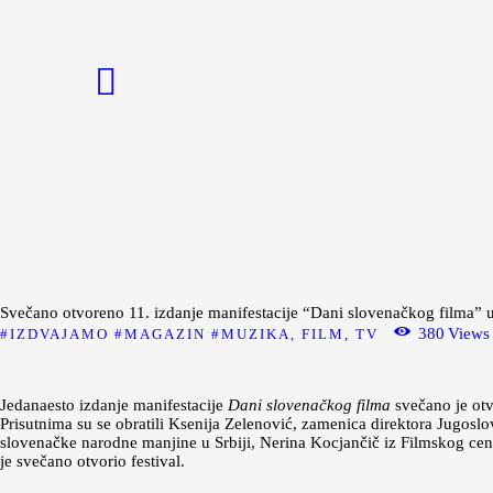
Početna
Moda
Lepota
Mama i deca
Lifestyle
Zdravlje
Kuhinja
Svečano otvoreno 11. izdanje manifestacije “Dani slovenačkog filma” 
380
Views
IZDVAJAMO
MAGAZIN
MUZIKA, FILM, TV
Magazin
Jedanaesto izdanje manifestacije
Dani slovenačkog filma
svečano je ot
Prisutnima su se obratili Ksenija Zelenović, zamenica direktora Jugos
slovenačke narodne manjine u Srbiji, Nerina Kocjančič iz Filmskog cen
je svečano otvorio festival.