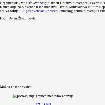
Organizatori
Dana slovenačkog filma
su Društvo Slovenaca „Sava“ u Be
Kancelarije za Slovence u inostranstvu i svetu, Ministarstva kulture 
arhiva Srbije –
Jugoslovenske kinoteke
, Filmskog centra Slovenije i Fil
Foto: Dejan Živadinović
Možda će ti se svideti i
APRIL 9, 2026