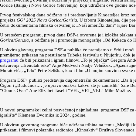
Nakon svečanog otvaranja održana je projekcija digitalno restauriranog f
Gorice (Italija) i Nove Gorice (Slovenija), koji udruženi ove godine n
Prvog festivalskog dana održano je i predstavljanje Kinoateljea kroz re
projekta
GO! 2025 Nova Gorica/Gorizia.
U izboru Kinoateljea, čije pre
četiri dokumentarna filmska ostvarenja: „Naši američki dani“ Kjare Bar
U pratećem programu, prvog dana DSF-a otvorena je i izložba plakata sa 
Gorica/Gorizia,
a održana je i promocija monografije „Od Kekeca do 
U okviru glavnog programa DSF-a publika će premijerno u Srbiji moći da
premijerno prikazan na prestižnom Tribeka festivalu u Njujorku, dok j
programu
će biti prikazani i igrani filmovi „To je pljačka“ Gregora A
ostvarenja „Trenutak reke“ Anje Medved i Nadje Velušček, „Ajzenštajno
Muratovića, „Telo“ Petre Seliškar, kao i film „U mojim snovima svake 
Program DSF+ publici predstavlja dugometražni dokumentarac „Da li j
Čigon i „Budućnost… je upravo onakva kakvu ste je zamislili” Sare Be
“Clouds Over” Ane Elizabet Tasel i “VEL_VET_VEL” Mihe Možine.
U novoj programskoj celini posvećenoj najmlađima, programu DSF za dec
igralište“ Klemena Dvornika iz 2024. godine.
U okvirnu govornog programa biće održana tribina na temu „Mediji i 
prikazani i filmovi polaznika radionice „Kinoaktiv“ Društva Slovenac