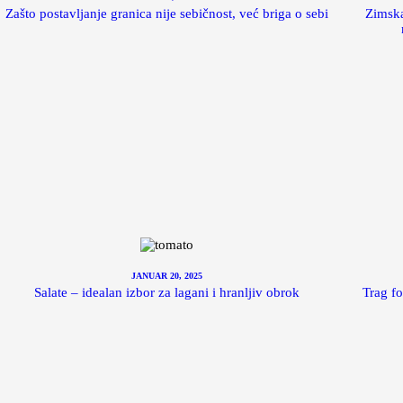
Zašto postavljanje granica nije sebičnost, već briga o sebi
Zimska
JANUAR 20, 2025
Salate – idealan izbor za lagani i hranljiv obrok
Trag fo