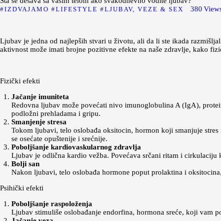
Šta se dešava sa vašim telom ako svakodnevno vodite ljubav?
380
View
IZDVAJAMO
LIFESTYLE
LJUBAV, VEZE & SEX
Ljubav je jedna od najlepših stvari u životu, ali da li ste ikada razmiš
aktivnost može imati brojne pozitivne efekte na naše zdravlje, kako fizi
Fizički efekti
Jačanje imuniteta
Redovna ljubav može povećati nivo imunoglobulina A (IgA), proteina 
podložni prehladama i gripu.
Smanjenje stresa
Tokom ljubavi, telo oslobađa oksitocin, hormon koji smanjuje stres
se osećate opuštenije i srećnije.
Poboljšanje kardiovaskularnog zdravlja
Ljubav je odlična kardio vežba. Povećava srčani ritam i cirkulaciju k
Bolji san
Nakon ljubavi, telo oslobađa hormone poput prolaktina i oksitocina,
Psihički efekti
Poboljšanje raspoloženja
Ljubav stimuliše oslobađanje endorfina, hormona sreće, koji vam pom
Jačanje veza