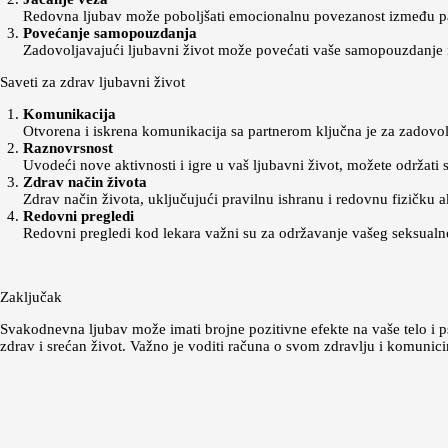
Redovna ljubav može poboljšati emocionalnu povezanost između partn
Povećanje samopouzdanja
Zadovoljavajući ljubavni život može povećati vaše samopouzdanje i
Saveti za zdrav ljubavni život
Komunikacija
Otvorena i iskrena komunikacija sa partnerom ključna je za zadovol
Raznovrsnost
Uvodeći nove aktivnosti i igre u vaš ljubavni život, možete održati s
Zdrav način života
Zdrav način života, uključujući pravilnu ishranu i redovnu fizičku a
Redovni pregledi
Redovni pregledi kod lekara važni su za održavanje vašeg seksualn
Zaključak
Svakodnevna ljubav može imati brojne pozitivne efekte na vaše telo i psi
zdrav i srećan život. Važno je voditi računa o svom zdravlju i komunici