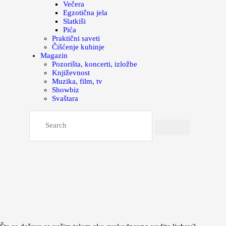
Večera
Egzotična jela
Slatkiši
Pića
Praktični saveti
Čišćenje kuhinje
Magazin
Pozorišta, koncerti, izložbe
Književnost
Muzika, film, tv
Showbiz
Svaštara