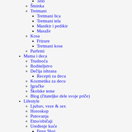
Telo
Šminka
Tretmani
Tretmani lica
Tretmani tela
Manikir i pedikir
Masaže
Kosa
Frizure
Tretmani kose
Parfemi
Mama i deca
Trudnoća
Roditeljstvo
Dečija ishrana
Recepti za decu
Kozmetika za decu
Igračke
Školske teme
Blog (čitateljke dele svoje priče)
Lifestyle
Ljubav, veze & sex
Horoskop
Putovanja
Etno/običaji
Uređenje kuće
Feng Shui