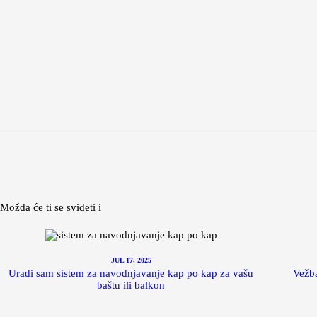
Možda će ti se svideti i
JUL 17, 2025
Uradi sam sistem za navodnjavanje kap po kap za vašu
Vežba
baštu ili balkon