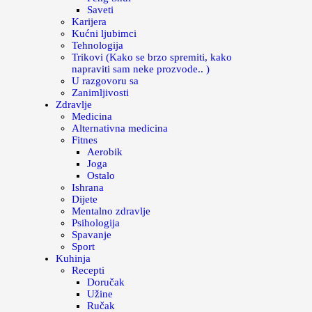
Saveti
Karijera
Kućni ljubimci
Tehnologija
Trikovi (Kako se brzo spremiti, kako
napraviti sam neke prozvode.. )
U razgovoru sa
Zanimljivosti
Zdravlje
Medicina
Alternativna medicina
Fitnes
Aerobik
Joga
Ostalo
Ishrana
Dijete
Mentalno zdravlje
Psihologija
Spavanje
Sport
Kuhinja
Recepti
Doručak
Užine
Ručak