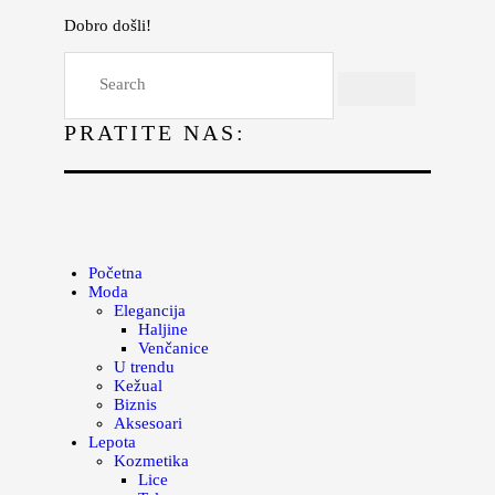
Dobro došli!
Početna
Moda
PRATITE NAS:
Lepota
Mama i deca
Lifestyle
Zdravlje
Početna
Moda
Kuhinja
Elegancija
Haljine
Magazin
Venčanice
U trendu
Kežual
Biznis
Aksesoari
Lepota
Kozmetika
Lice