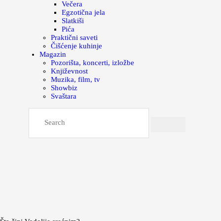
Večera
Egzotična jela
Slatkiši
Pića
Praktični saveti
Čišćenje kuhinje
Magazin
Pozorišta, koncerti, izložbe
Književnost
Muzika, film, tv
Showbiz
Svaštara