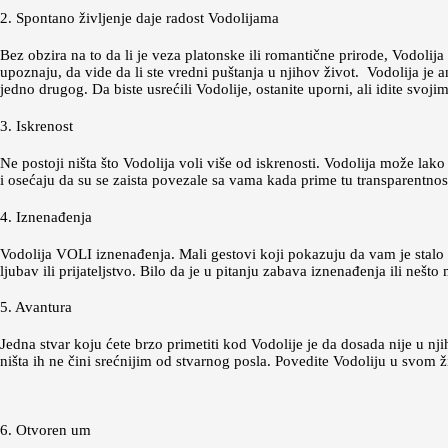
2. Spontano življenje daje radost Vodolijama
Bez obzira na to da li je veza platonske ili romantične prirode, Vodoli
upoznaju, da vide da li ste vredni puštanja u njihov život. Vodolija je a
jedno drugog. Da biste usrećili Vodolije, ostanite uporni, ali idite svo
3. Iskrenost
Ne postoji ništa što Vodolija voli više od iskrenosti. Vodolija može la
i osećaju da su se zaista povezale sa vama kada prime tu transparentnos
4. Iznenađenja
Vodolija VOLI iznenađenja. Mali gestovi koji pokazuju da vam je stalo
ljubav ili prijateljstvo. Bilo da je u pitanju zabava iznenađenja ili nešt
5. Avantura
Jedna stvar koju ćete brzo primetiti kod Vodolije je da dosada nije u 
ništa ih ne čini srećnijim od stvarnog posla. Povedite Vodoliju u svom ž
6. Otvoren um