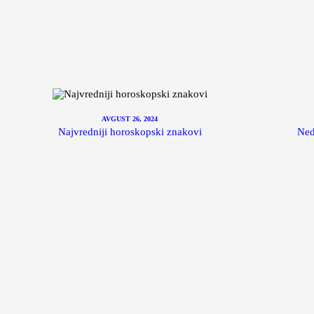
AVGUST 26, 2024
Najvredniji horoskopski znakovi
Ned