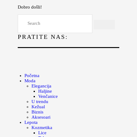
Dobro došli!
Početna
Moda
PRATITE NAS:
Lepota
Mama i deca
Lifestyle
Zdravlje
Početna
Moda
Kuhinja
Elegancija
Haljine
Magazin
Venčanice
U trendu
Kežual
Biznis
Aksesoari
Lepota
Kozmetika
Lice