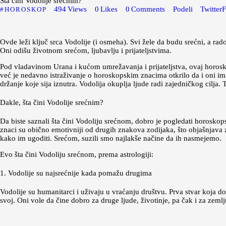
Šta čini Vodolije srećnim?
494
Views
0
Likes
0
Comments
Podeli
Twitter
F
HOROSKOP
Ovde leži ključ srca Vodolije (i osmeha). Svi žele da budu srećni, a rados
Oni odišu životnom srećom, ljubavlju i prijateljstvima.
Pod vladavinom Urana i kućom umrežavanja i prijateljstva, ovaj horoskop
već je nedavno istraživanje o horoskopskim znacima otkrilo da i oni im
držanje koje sija iznutra. Vodolija okuplja ljude radi zajedničkog cilj
Dakle, šta čini Vodolije srećnim?
Da biste saznali šta čini Vodoliju srećnom, dobro je pogledati horoskop
znaci su obično emotivniji od drugih znakova zodijaka, što objašnjava za
kako im ugoditi. Srećom, suzili smo najlakše načine da ih nasmejemo.
Evo šta čini Vodoliju srećnom, prema astrologiji:
1. Vodolije su najsrećnije kada pomažu drugima
Vodolije su humanitarci i uživaju u vraćanju društvu. Prva stvar koja d
svoj. Oni vole da čine dobro za druge ljude, životinje, pa čak i za zeml