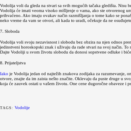
Vodolija voli da gleda na stvari sa svih mogućih tačaka gledišta. Nisu 
Vodolija će imati veoma visoko mišljenje o vama, ako ste otvorenog uma i
prihvaćeno. Ako imaju ovakav način razmišljanja o tome kako se ponašat
neko vreme da vam se otvori, ali kada to uradi, očekuje da ne osuđujete
7. Sloboda
Vodolija voli svoju nezavisnost i slobodu bez obzira na njen odnos pre
jedinstveni horoskopski znak i uživaju da rade stvari na svoj način. To
Dajte Vodoliji u svom životu slobodu da donosi sopstvene odluke i biće
8. Prijateljstva
Iako
je Vodolija jedan od najtežih znakova zodijaka za razumevanje, on
otvore, znajte da im zaista nešto značite. Oklevaju da puste druge u svoj
koja će zauvek ostati u vašem životu. One cene dugoročne obaveze i pri
Vodolije
TAGS: