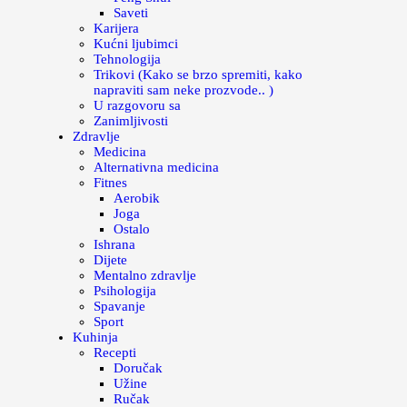
Saveti
Karijera
Kućni ljubimci
Tehnologija
Trikovi (Kako se brzo spremiti, kako
napraviti sam neke prozvode.. )
U razgovoru sa
Zanimljivosti
Zdravlje
Medicina
Alternativna medicina
Fitnes
Aerobik
Joga
Ostalo
Ishrana
Dijete
Mentalno zdravlje
Psihologija
Spavanje
Sport
Kuhinja
Recepti
Doručak
Užine
Ručak