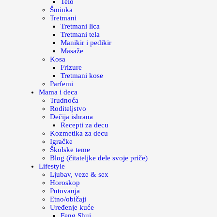
Telo
Šminka
Tretmani
Tretmani lica
Tretmani tela
Manikir i pedikir
Masaže
Kosa
Frizure
Tretmani kose
Parfemi
Mama i deca
Trudnoća
Roditeljstvo
Dečija ishrana
Recepti za decu
Kozmetika za decu
Igračke
Školske teme
Blog (čitateljke dele svoje priče)
Lifestyle
Ljubav, veze & sex
Horoskop
Putovanja
Etno/običaji
Uređenje kuće
Feng Shui