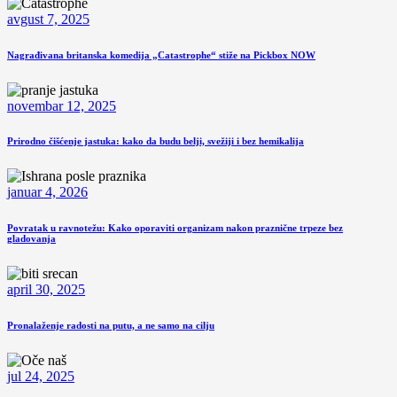
avgust 7, 2025
Nagrađivana britanska komedija „Catastrophe“ stiže na Pickbox NOW
novembar 12, 2025
Prirodno čišćenje jastuka: kako da budu belji, svežiji i bez hemikalija
januar 4, 2026
Povratak u ravnotežu: Kako oporaviti organizam nakon praznične trpeze bez
gladovanja
april 30, 2025
Pronalaženje radosti na putu, a ne samo na cilju
jul 24, 2025