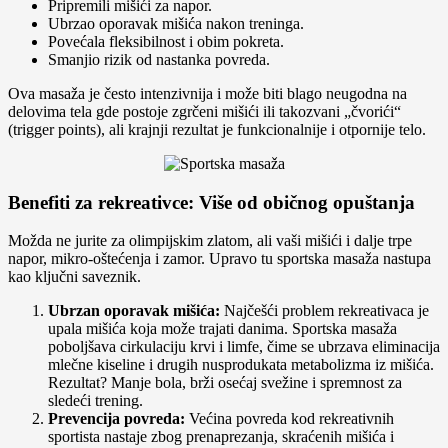
Pripremili mišići za napor.
Ubrzao oporavak mišića nakon treninga.
Povećala fleksibilnost i obim pokreta.
Smanjio rizik od nastanka povreda.
Ova masaža je često intenzivnija i može biti blago neugodna na
delovima tela gde postoje zgrčeni mišići ili takozvani „čvorići“
(trigger points), ali krajnji rezultat je funkcionalnije i otpornije telo.
Benefiti za rekreativce: Više od običnog opuštanja
Možda ne jurite za olimpijskim zlatom, ali vaši mišići i dalje trpe
napor, mikro-oštećenja i zamor. Upravo tu sportska masaža nastupa
kao ključni saveznik.
Ubrzan oporavak mišića:
Najčešći problem rekreativaca je
upala mišića koja može trajati danima. Sportska masaža
poboljšava cirkulaciju krvi i limfe, čime se ubrzava eliminacija
mlečne kiseline i drugih nusprodukata metabolizma iz mišića.
Rezultat? Manje bola, brži osećaj svežine i spremnost za
sledeći trening.
Prevencija povreda:
Većina povreda kod rekreativnih
sportista nastaje zbog prenaprezanja, skraćenih mišića i