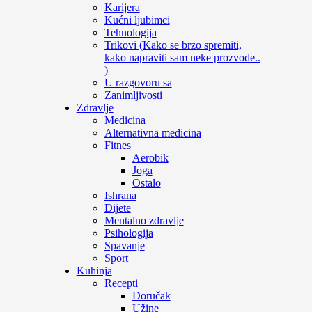
Karijera
Kućni ljubimci
Tehnologija
Trikovi (Kako se brzo spremiti,
kako napraviti sam neke prozvode..
)
U razgovoru sa
Zanimljivosti
Zdravlje
Medicina
Alternativna medicina
Fitnes
Aerobik
Joga
Ostalo
Ishrana
Dijete
Mentalno zdravlje
Psihologija
Spavanje
Sport
Kuhinja
Recepti
Doručak
Užine