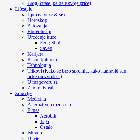
Blog (čitateljke dele svoje priče)
Lifestyle
Ljubav, veze & sex
Horoskop
Putovanja
Etno/običaji
Uređenje kuće
Feng Shui
Saveti
Karijera
Kućni ljubimci
Tehnologija
Trikovi (Kako se brzo spremiti, kako napraviti sam
neke prozvode.. )
U razgovoru sa
Zanimljivosti
Zdravlje
Medicina
Alternativna medicina
Fitnes
Aerobik
Joga
Ostalo
Ishrana
Dijete