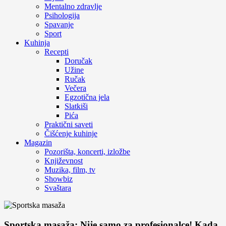
Mentalno zdravlje
Psihologija
Spavanje
Sport
Kuhinja
Recepti
Doručak
Užine
Ručak
Večera
Egzotična jela
Slatkiši
Pića
Praktični saveti
Čišćenje kuhinje
Magazin
Pozorišta, koncerti, izložbe
Književnost
Muzika, film, tv
Showbiz
Svaštara
Sportska masaža: Nije samo za profesionalce! Kada