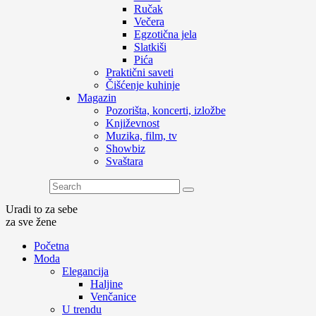
Ručak
Večera
Egzotična jela
Slatkiši
Pića
Praktični saveti
Čišćenje kuhinje
Magazin
Pozorišta, koncerti, izložbe
Književnost
Muzika, film, tv
Showbiz
Svaštara
Uradi to za sebe
za sve žene
Početna
Moda
Elegancija
Haljine
Venčanice
U trendu