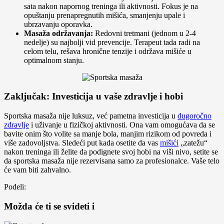
sata nakon napornog treninga ili aktivnosti. Fokus je na
opuštanju prenapregnutih mišića, smanjenju upale i
ubrzavanju oporavka.
Masaža održavanja:
Redovni tretmani (jednom u 2-4
nedelje) su najbolji vid prevencije. Terapeut tada radi na
celom telu, rešava hronične tenzije i održava mišiće u
optimalnom stanju.
Zaključak: Investicija u vaše zdravlje i hobi
Sportska masaža nije luksuz, već pametna investicija u
dugoročno
zdravlje
i uživanje u fizičkoj aktivnosti. Ona vam omogućava da se
bavite onim što volite sa manje bola, manjim rizikom od povreda i
više zadovoljstva. Sledeći put kada osetite da vas
mišići
„zatežu“
nakon treninga ili želite da podignete svoj hobi na viši nivo, setite se
da sportska masaža nije rezervisana samo za profesionalce. Vaše telo
će vam biti zahvalno.
Podeli:
Možda će ti se svideti i