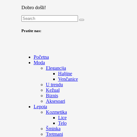
Dobro došli!
Pratite nas:
Početna
Moda
Elegancija
Haljine
Venčanice
U trendu
Kežual
Biznis
Aksesoari
Lepota
Kozmetika
Lice
Telo
Šminka
Tretmani