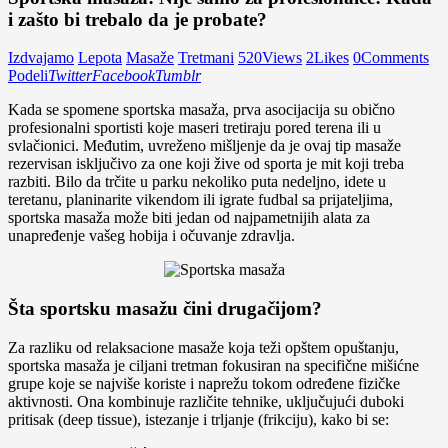
i zašto bi trebalo da je probate?
Izdvajamo
Lepota
Masaže
Tretmani
520
Views
2
Likes
0
Comments
Podeli
Twitter
Facebook
Tumblr
Kada se spomene sportska masaža, prva asocijacija su obično
profesionalni sportisti koje maseri tretiraju pored terena ili u
svlačionici. Međutim, uvreženo mišljenje da je ovaj tip masaže
rezervisan isključivo za one koji žive od sporta je mit koji treba
razbiti. Bilo da trčite u parku nekoliko puta nedeljno, idete u
teretanu, planinarite vikendom ili igrate fudbal sa prijateljima,
sportska masaža može biti jedan od najpametnijih alata za
unapređenje vašeg hobija i očuvanje zdravlja.
Šta sportsku masažu čini drugačijom?
Za razliku od relaksacione masaže koja teži opštem opuštanju,
sportska masaža je ciljani tretman fokusiran na specifične mišićne
grupe koje se najviše koriste i naprežu tokom određene fizičke
aktivnosti. Ona kombinuje različite tehnike, uključujući duboki
pritisak (deep tissue), istezanje i trljanje (frikciju), kako bi se: