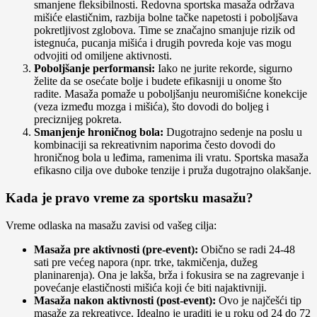
smanjene fleksibilnosti. Redovna sportska masaža održava
mišiće elastičnim, razbija bolne tačke napetosti i poboljšava
pokretljivost zglobova. Time se značajno smanjuje rizik od
istegnuća, pucanja mišića i drugih povreda koje vas mogu
odvojiti od omiljene aktivnosti.
Poboljšanje performansi:
Iako ne jurite rekorde, sigurno
želite da se osećate bolje i budete efikasniji u onome što
radite. Masaža pomaže u poboljšanju neuromišićne konekcije
(veza između mozga i mišića), što dovodi do boljeg i
preciznijeg pokreta.
Smanjenje hroničnog bola:
Dugotrajno sedenje na poslu u
kombinaciji sa rekreativnim naporima često dovodi do
hroničnog bola u leđima, ramenima ili vratu. Sportska masaža
efikasno cilja ove duboke tenzije i pruža dugotrajno olakšanje.
Kada je pravo vreme za sportsku masažu?
Vreme odlaska na masažu zavisi od vašeg cilja:
Masaža pre aktivnosti (pre-event):
Obično se radi 24-48
sati pre većeg napora (npr. trke, takmičenja, dužeg
planinarenja). Ona je lakša, brža i fokusira se na zagrevanje i
povećanje elastičnosti mišića koji će biti najaktivniji.
Masaža nakon aktivnosti (post-event):
Ovo je najčešći tip
masaže za rekreativce. Idealno je uraditi je u roku od 24 do 72