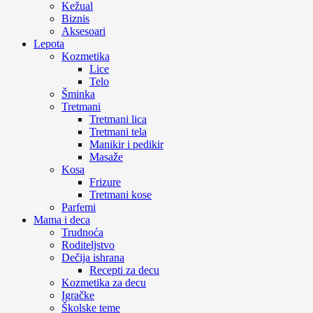
Kežual
Biznis
Aksesoari
Lepota
Kozmetika
Lice
Telo
Šminka
Tretmani
Tretmani lica
Tretmani tela
Manikir i pedikir
Masaže
Kosa
Frizure
Tretmani kose
Parfemi
Mama i deca
Trudnoća
Roditeljstvo
Dečija ishrana
Recepti za decu
Kozmetika za decu
Igračke
Školske teme