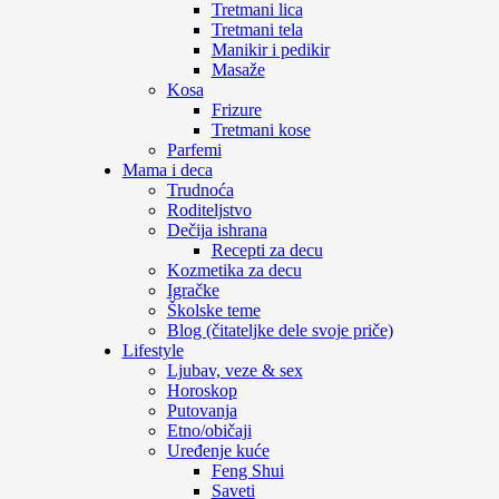
Tretmani lica
Tretmani tela
Manikir i pedikir
Masaže
Kosa
Frizure
Tretmani kose
Parfemi
Mama i deca
Trudnoća
Roditeljstvo
Dečija ishrana
Recepti za decu
Kozmetika za decu
Igračke
Školske teme
Blog (čitateljke dele svoje priče)
Lifestyle
Ljubav, veze & sex
Horoskop
Putovanja
Etno/običaji
Uređenje kuće
Feng Shui
Saveti