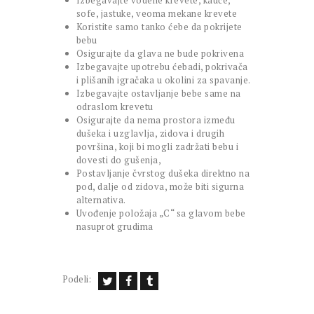
sofe, jastuke, veoma mekane krevete
Koristite samo tanko ćebe da pokrijete
bebu
Osigurajte da glava ne bude pokrivena
Izbegavajte upotrebu ćebadi, pokrivača
i plišanih igračaka u okolini za spavanje.
Izbegavajte ostavljanje bebe same na
odraslom krevetu
Osigurajte da nema prostora između
dušeka i uzglavlja, zidova i drugih
površina, koji bi mogli zadržati bebu i
dovesti do gušenja,
Postavljanje čvrstog dušeka direktno na
pod, dalje od zidova, može biti sigurna
alternativa.
Uvođenje položaja „C“ sa glavom bebe
nasuprot grudima
Podeli: