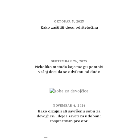
OKTOBAR 3, 2023
Kako zaštititi decu od štetočina
SEPTEMBAR 26, 2023
Nekoliko metoda koje mogu pomoći
vašoj deci da se odviknu od dude
NOVEMBAR 4, 2024
Kako dizajnirati savršenu sobu za
devojčice: Ideje i saveti za udoban i
inspirativan prostor