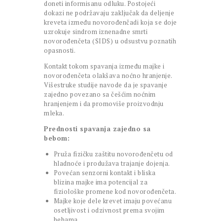
doneti informisanu odluku. Postojeći
dokazi ne podržavaju zaključak da deljenje
kreveta između novorođenčadi koja se doje
uzrokuje sindrom iznenadne smrti
novorođenčeta (SIDS) u odsustvu poznatih
opasnosti.
Kontakt tokom spavanja između majke i
novorođenčeta olakšava noćno hranjenje.
Višestruke studije navode da je spavanje
zajedno povezano sa češćim noćnim
hranjenjem i da promoviše proizvodnju
mleka.
Prednosti spavanja zajedno sa
bebom:
Pruža fizičku zaštitu novorođenčetu od
hladnoće i produžava trajanje dojenja.
Povećan senzorni kontakt i bliska
blizina majke ima potencijal za
fiziološke promene kod novorođenčeta.
Majke koje dele krevet imaju povećanu
osetljivost i odzivnost prema svojim
bebama.