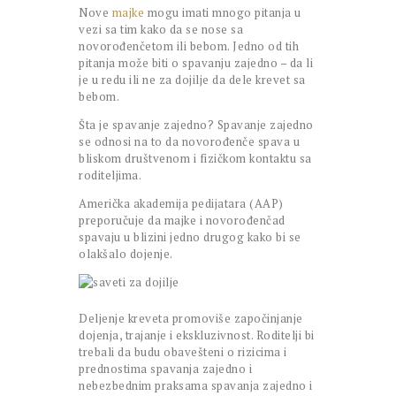
Nove
majke
mogu imati mnogo pitanja u
vezi sa tim kako da se nose sa
novorođenčetom ili bebom. Jedno od tih
pitanja može biti o spavanju zajedno – da li
je u redu ili ne za dojilje da dele krevet sa
bebom.
Šta je spavanje zajedno? Spavanje zajedno
se odnosi na to da novorođenče spava u
bliskom društvenom i fizičkom kontaktu sa
roditeljima.
Američka akademija pedijatara (AAP)
preporučuje da majke i novorođenčad
spavaju u blizini jedno drugog kako bi se
olakšalo dojenje.
Deljenje kreveta promoviše započinjanje
dojenja, trajanje i ekskluzivnost. Roditelji bi
trebali da budu obavešteni o rizicima i
prednostima spavanja zajedno i
nebezbednim praksama spavanja zajedno i