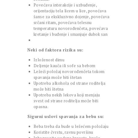
Povećava interakcije i uzbuđenje,
orijentaciju tela licem u lice, povećava
šanse za ekskluzivno dojenje, povećava
srčani ritam, povećava telesnu
temperaturu novorođenčeta, povećava
kretanje i buđenje i smanjuje dubok san
Neki od faktora rizika su:
Izloženost dimu
Deljenje kauča ili sofe sa bebom
Ležeći položaj novorođenčeta tokom
spavanja može biti štetan
Upotreba alkohola od strane roditelja
može biti štetna
Upotreba nekih lekova koji menjaju
svest od strane roditelja može biti
opasna.
Sigurni uslovi spavanja za bebu su:
Beba treba da bude u ležećem položaju
Koristite čvrstu, ravnu površinu
Izbegavajte vodene krevete, kauče,