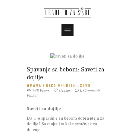
Magazin
Spavanje sa bebom: Saveti za
dojilje
MAMA I DECA
RODITELJSTVO
648
Views
0
Likes
0
Comments
Podeli
Saveti za dojilje
Da li je spavanje sa bebom dobra ideja za
dojilje? Saznajte šta kaže stručnjak za
dojenje.