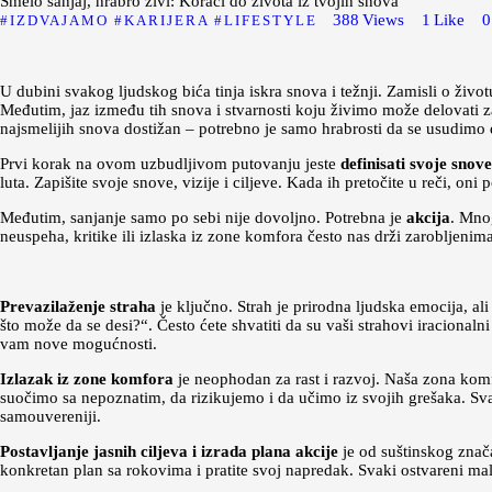
Smelo sanjaj, hrabro živi: Koraci do života iz tvojih snova
388
Views
1
Like
0
IZDVAJAMO
KARIJERA
LIFESTYLE
U dubini svakog ljudskog bića tinja iskra snova i težnji. Zamisli o živ
Međutim, jaz između tih snova i stvarnosti koju živimo može delovati za
najsmelijih snova dostižan – potrebno je samo hrabrosti da se usudimo 
Prvi korak na ovom uzbudljivom putovanju jeste
definisati svoje snove
luta. Zapišite svoje snove, vizije i ciljeve. Kada ih pretočite u reči, oni 
Međutim, sanjanje samo po sebi nije dovoljno. Potrebna je
akcija
. Mno
neuspeha, kritike ili izlaska iz zone komfora često nas drži zaroblje
Prevazilaženje straha
je ključno. Strah je prirodna ljudska emocija, ali
što može da se desi?“. Često ćete shvatiti da su vaši strahovi iracionalni
vam nove mogućnosti.
Izlazak iz zone komfora
je neophodan za rast i razvoj. Naša zona komf
suočimo sa nepoznatim, da rizikujemo i da učimo iz svojih grešaka. Sva
samouvereniji.
Postavljanje jasnih ciljeva i izrada plana akcije
je od suštinskog znača
konkretan plan sa rokovima i pratite svoj napredak. Svaki ostvareni mali 