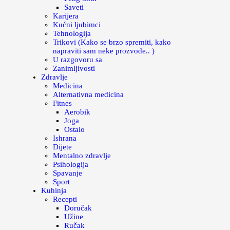
Saveti
Karijera
Kućni ljubimci
Tehnologija
Trikovi (Kako se brzo spremiti, kako
napraviti sam neke prozvode.. )
U razgovoru sa
Zanimljivosti
Zdravlje
Medicina
Alternativna medicina
Fitnes
Aerobik
Joga
Ostalo
Ishrana
Dijete
Mentalno zdravlje
Psihologija
Spavanje
Sport
Kuhinja
Recepti
Doručak
Užine
Ručak