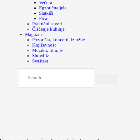
Večera
Egzotična jela
Slatkiši
Pića
Praktični saveti
Čišćenje kuhinje
Magazin
Pozorišta, koncerti, izložbe
Književnost
Muzika, film, tv
Showbiz
Svaštara