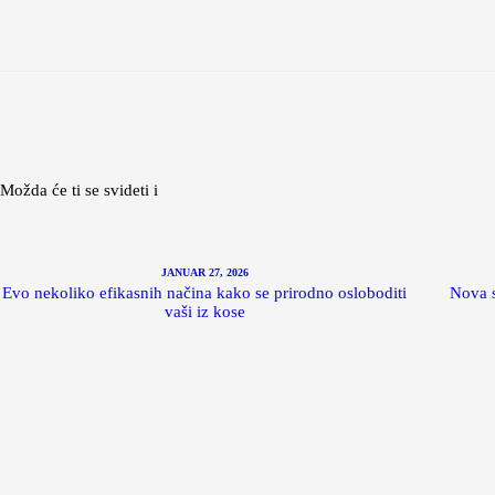
Možda će ti se svideti i
JANUAR 27, 2026
Evo nekoliko efikasnih načina kako se prirodno osloboditi
Nova s
vaši iz kose