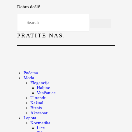
Dobro došli!
Početna
Moda
PRATITE NAS:
Lepota
Mama i deca
Lifestyle
Zdravlje
Početna
Moda
Kuhinja
Elegancija
Haljine
Magazin
Venčanice
U trendu
Kežual
Biznis
Aksesoari
Lepota
Kozmetika
Lice