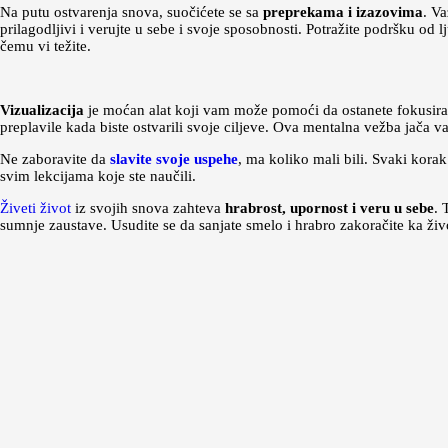
Na putu ostvarenja snova, suočićete se sa
preprekama i izazovima
. Va
prilagodljivi i verujte u sebe i svoje sposobnosti. Potražite podršku od l
čemu vi težite.
Vizualizacija
je moćan alat koji vam može pomoći da ostanete fokusirani
preplavile kada biste ostvarili svoje ciljeve. Ova mentalna vežba jača
Ne zaboravite da
slavite svoje uspehe
, ma koliko mali bili. Svaki kora
svim lekcijama koje ste naučili.
Živeti život
iz svojih snova zahteva
hrabrost, upornost i veru u sebe
. 
sumnje zaustave. Usudite se da sanjate smelo i hrabro zakoračite ka živ