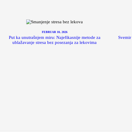
FEBRUAR 10, 2026
Put ka unutrašnjem miru: Najefikasnije metode za
Svemir 
ublažavanje stresa bez posezanja za lekovima