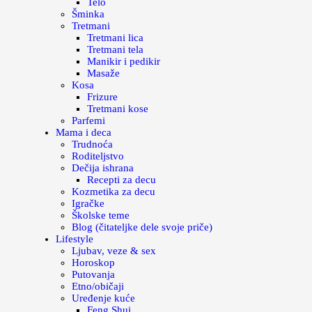
Telo
Šminka
Tretmani
Tretmani lica
Tretmani tela
Manikir i pedikir
Masaže
Kosa
Frizure
Tretmani kose
Parfemi
Mama i deca
Trudnoća
Roditeljstvo
Dečija ishrana
Recepti za decu
Kozmetika za decu
Igračke
Školske teme
Blog (čitateljke dele svoje priče)
Lifestyle
Ljubav, veze & sex
Horoskop
Putovanja
Etno/običaji
Uređenje kuće
Feng Shui