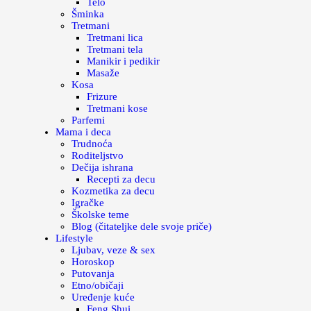
Telo
Šminka
Tretmani
Tretmani lica
Tretmani tela
Manikir i pedikir
Masaže
Kosa
Frizure
Tretmani kose
Parfemi
Mama i deca
Trudnoća
Roditeljstvo
Dečija ishrana
Recepti za decu
Kozmetika za decu
Igračke
Školske teme
Blog (čitateljke dele svoje priče)
Lifestyle
Ljubav, veze & sex
Horoskop
Putovanja
Etno/običaji
Uređenje kuće
Feng Shui