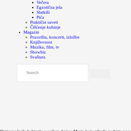
Večera
Egzotična jela
Slatkiši
Pića
Praktični saveti
Čišćenje kuhinje
Magazin
Pozorišta, koncerti, izložbe
Književnost
Muzika, film, tv
Showbiz
Svaštara