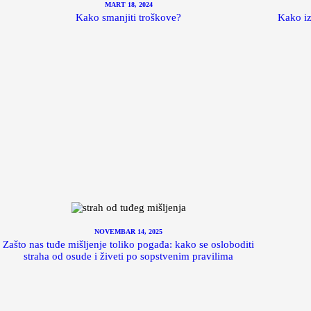
MART 18, 2024
Kako smanjiti troškove?
Kako iz
NOVEMBAR 14, 2025
Zašto nas tuđe mišljenje toliko pogađa: kako se osloboditi
straha od osude i živeti po sopstvenim pravilima