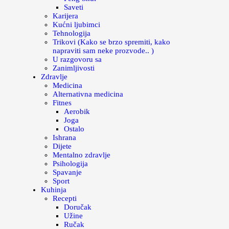
Saveti
Karijera
Kućni ljubimci
Tehnologija
Trikovi (Kako se brzo spremiti, kako
napraviti sam neke prozvode.. )
U razgovoru sa
Zanimljivosti
Zdravlje
Medicina
Alternativna medicina
Fitnes
Aerobik
Joga
Ostalo
Ishrana
Dijete
Mentalno zdravlje
Psihologija
Spavanje
Sport
Kuhinja
Recepti
Doručak
Užine
Ručak