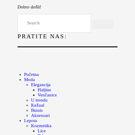
Dobro došli!
Početna
Moda
PRATITE NAS:
Lepota
Mama i deca
Lifestyle
Zdravlje
Početna
Moda
Kuhinja
Elegancija
Haljine
Magazin
Venčanice
U trendu
Kežual
Biznis
Aksesoari
Lepota
Kozmetika
Lice