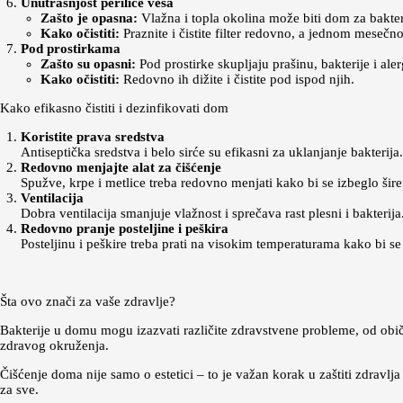
Unutrašnjost perilice veša
Zašto je opasna:
Vlažna i topla okolina može biti dom za bakteri
Kako očistiti:
Praznite i čistite filter redovno, a jednom mesečn
Pod prostirkama
Zašto su opasni:
Pod prostirke skupljaju prašinu, bakterije i ale
Kako očistiti:
Redovno ih dižite i čistite pod ispod njih.
Kako efikasno čistiti i dezinfikovati dom
Koristite prava sredstva
Antiseptička sredstva i belo sirće su efikasni za uklanjanje bakterija.
Redovno menjajte alat za čišćenje
Spužve, krpe i metlice treba redovno menjati kako bi se izbeglo širen
Ventilacija
Dobra ventilacija smanjuje vlažnost i sprečava rast plesni i bakterija
Redovno pranje posteljine i peškira
Posteljinu i peškire treba prati na visokim temperaturama kako bi se 
Šta ovo znači za vaše zdravlje?
Bakterije u domu mogu izazvati različite zdravstvene probleme, od običn
zdravog okruženja.
Čišćenje doma nije samo o estetici – to je važan korak u zaštiti zdravlja
za sve.