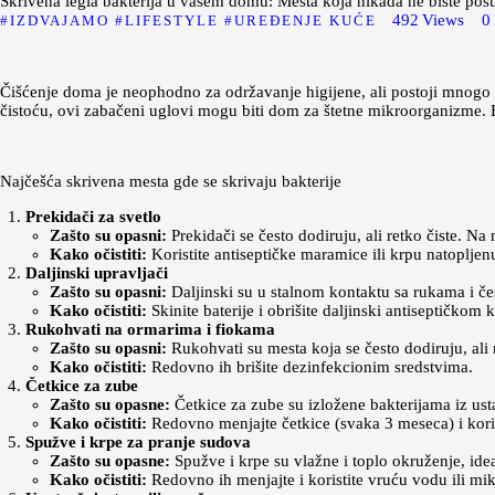
Skrivena legla bakterija u vašem domu: Mesta koja nikada ne biste pos
492
Views
0
IZDVAJAMO
LIFESTYLE
UREĐENJE KUĆE
Čišćenje doma je neophodno za održavanje higijene, ali postoji mnogo s
čistoću, ovi zabačeni uglovi mogu biti dom za štetne mikroorganizme. Ev
Najčešća skrivena mesta gde se skrivaju bakterije
Prekidači za svetlo
Zašto su opasni:
Prekidači se često dodiruju, ali retko čiste. Na 
Kako očistiti:
Koristite antiseptičke maramice ili krpu natoplje
Daljinski upravljači
Zašto su opasni:
Daljinski su u stalnom kontaktu sa rukama i če
Kako očistiti:
Skinite baterije i obrišite daljinski antiseptičkom
Rukohvati na ormarima i fiokama
Zašto su opasni:
Rukohvati su mesta koja se često dodiruju, ali r
Kako očistiti:
Redovno ih brišite dezinfekcionim sredstvima.
Četkice za zube
Zašto su opasne:
Četkice za zube su izložene bakterijama iz ust
Kako očistiti:
Redovno menjajte četkice (svaka 3 meseca) i koris
Spužve i krpe za pranje sudova
Zašto su opasne:
Spužve i krpe su vlažne i toplo okruženje, ide
Kako očistiti:
Redovno ih menjajte i koristite vruću vodu ili mik