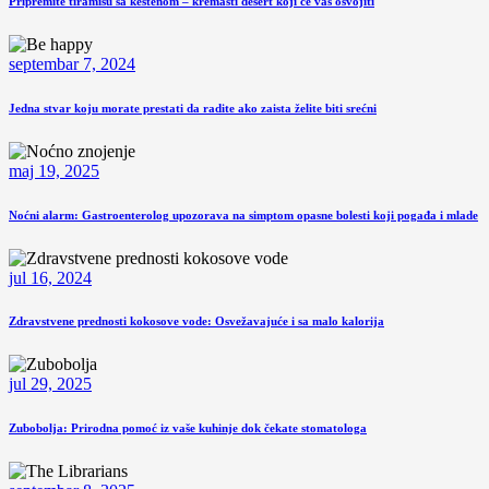
Pripremite tiramisu sa kestenom – kremasti desert koji će vas osvojiti
septembar 7, 2024
Jedna stvar koju morate prestati da radite ako zaista želite biti srećni
maj 19, 2025
Noćni alarm: Gastroenterolog upozorava na simptom opasne bolesti koji pogađa i mlade
jul 16, 2024
Zdravstvene prednosti kokosove vode: Osvežavajuće i sa malo kalorija
jul 29, 2025
Zubobolja: Prirodna pomoć iz vaše kuhinje dok čekate stomatologa