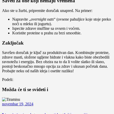
Saveti za one koji nemaju vremena
Ako ste u žurbi, pripremite doručak unapred. Na primer:
Napravite „
overnight oats
“ (ovsene pahuljice koje stoje preko
noći u mleku ili jogurtu).
Ispecite zdrave muffine sa ovsem i voćem.
Koristite proteine u prahu za brzi smoothie.
Zaključak
Savršen doručak je ključ za produktivan dan. Kombinujte proteine,
zdrave masti, složene ugljene hidrate i vlakna kako biste obezbedili
ravnotežu i energiju. Bez obzira na to da li volite slatko ili slano,
postoji beskonačno mnogo opcija za zdrav i ukusan početak dana.
Probajte neku od naših ideja i osetite razliku!
Podeli:
Možda će ti se svideti i
novembar 19, 2024