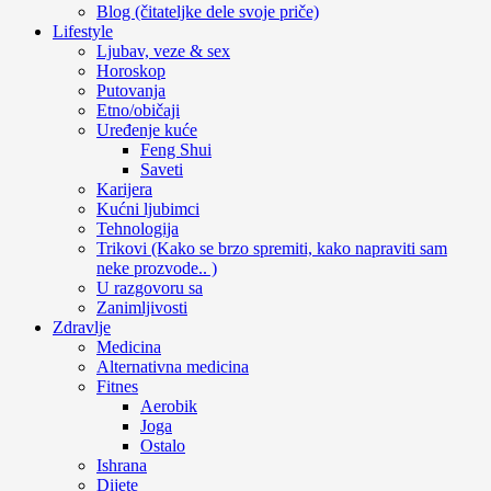
Blog (čitateljke dele svoje priče)
Lifestyle
Ljubav, veze & sex
Horoskop
Putovanja
Etno/običaji
Uređenje kuće
Feng Shui
Saveti
Karijera
Kućni ljubimci
Tehnologija
Trikovi (Kako se brzo spremiti, kako napraviti sam
neke prozvode.. )
U razgovoru sa
Zanimljivosti
Zdravlje
Medicina
Alternativna medicina
Fitnes
Aerobik
Joga
Ostalo
Ishrana
Dijete