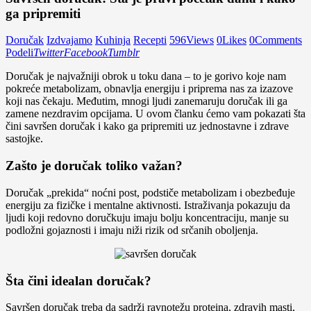
ga pripremiti
Doručak
Izdvajamo
Kuhinja
Recepti
596
Views
0
Likes
0
Comments
Podeli
Twitter
Facebook
Tumblr
Doručak je najvažniji obrok u toku dana – to je gorivo koje nam
pokreće metabolizam, obnavlja energiju i priprema nas za izazove
koji nas čekaju. Međutim, mnogi ljudi zanemaruju doručak ili ga
zamene nezdravim opcijama. U ovom članku ćemo vam pokazati šta
čini savršen doručak i kako ga pripremiti uz jednostavne i zdrave
sastojke.
Zašto je doručak toliko važan?
Doručak „prekida“ noćni post, podstiče metabolizam i obezbeđuje
energiju za fizičke i mentalne aktivnosti. Istraživanja pokazuju da
ljudi koji redovno doručkuju imaju bolju koncentraciju, manje su
podložni gojaznosti i imaju niži rizik od srčanih oboljenja.
Šta čini idealan doručak?
Savršen doručak treba da sadrži ravnotežu proteina, zdravih masti,