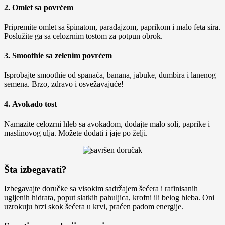
2.
Omlet sa povrćem
Pripremite omlet sa špinatom, paradajzom, paprikom i malo feta sira.
Poslužite ga sa celozrnim tostom za potpun obrok.
3.
Smoothie sa zelenim povrćem
Isprobajte smoothie od spanaća, banana, jabuke, đumbira i lanenog
semena. Brzo, zdravo i osvežavajuće!
4.
Avokado tost
Namazite celozrni hleb sa avokadom, dodajte malo soli, paprike i
maslinovog ulja. Možete dodati i jaje po želji.
Šta izbegavati?
Izbegavajte doručke sa visokim sadržajem šećera i rafinisanih
ugljenih hidrata, poput slatkih pahuljica, krofni ili belog hleba. Oni
uzrokuju brzi skok šećera u krvi, praćen padom energije.