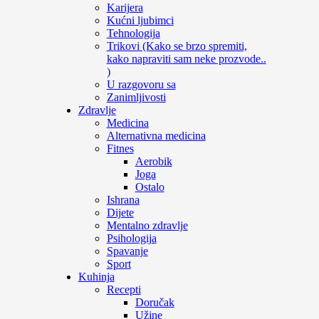
Karijera
Kućni ljubimci
Tehnologija
Trikovi (Kako se brzo spremiti,
kako napraviti sam neke prozvode..
)
U razgovoru sa
Zanimljivosti
Zdravlje
Medicina
Alternativna medicina
Fitnes
Aerobik
Joga
Ostalo
Ishrana
Dijete
Mentalno zdravlje
Psihologija
Spavanje
Sport
Kuhinja
Recepti
Doručak
Užine