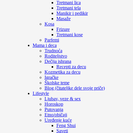
Tretmani lica
Tretmani tela
Manikir i pedikir
Masaže
Kosa
Frizure
Tretmani kose
Parfemi
Mama i deca
Trudnoća
Roditeljstvo
Dečija ishrana
Recepti za decu
Kozmetika za decu
Igračke
Školske teme
Blog (čitateljke dele svoje priče)
Lifestyle
Ljubav, veze & sex
Horoskop
Putovanja
Etno/običaji
Uređenje kuće
Feng Shui
Saveti