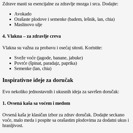
Zdrave masti su esencijalne za zdravlje mozga i srca. Dodajte:
Avokado
Orašaste plodove i semenke (badem, lešnik, lan, chia)
Maslinovo ulje
4.
Vlakna – za zdravlje creva
Vlakna su važna za probavu i osećaj sitosti. Koristite:
Sveže voće (jagode, banane, jabuke)
Povrće (špinat, paradajz, paprika)
Semenke (lan, chia)
Inspirativne ideje za doručak
Evo nekoliko jednostavnih i ukusnih ideja za savršen doručak:
1.
Ovsená kaša sa voćem i medom
Ovsená kaša je klasičan izbor za zdrav doručak. Dodajte seckano
voće, malo meda i pospite sa orašastim plodovima za dodatni ukus i
hranljivost.