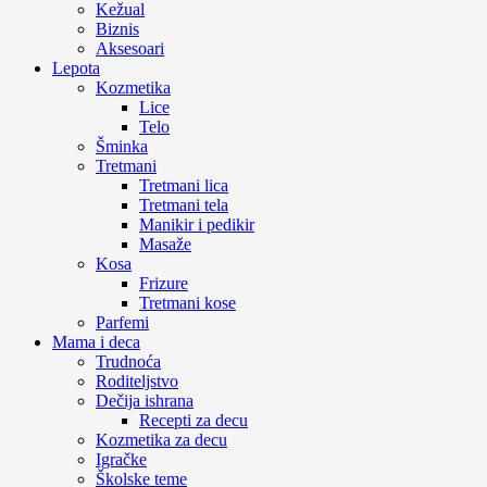
Kežual
Biznis
Aksesoari
Lepota
Kozmetika
Lice
Telo
Šminka
Tretmani
Tretmani lica
Tretmani tela
Manikir i pedikir
Masaže
Kosa
Frizure
Tretmani kose
Parfemi
Mama i deca
Trudnoća
Roditeljstvo
Dečija ishrana
Recepti za decu
Kozmetika za decu
Igračke
Školske teme