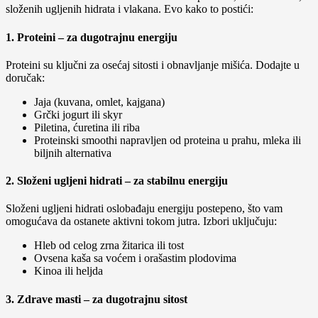
složenih ugljenih hidrata i vlakana. Evo kako to postići:
1.
Proteini – za dugotrajnu energiju
Proteini su ključni za osećaj sitosti i obnavljanje mišića. Dodajte u
doručak:
Jaja (kuvana, omlet, kajgana)
Grčki jogurt ili skyr
Piletina, ćuretina ili riba
Proteinski smoothi napravljen od proteina u prahu, mleka ili
biljnih alternativa
2.
Složeni ugljeni hidrati – za stabilnu energiju
Složeni ugljeni hidrati oslobađaju energiju postepeno, što vam
omogućava da ostanete aktivni tokom jutra. Izbori uključuju:
Hleb od celog zrna žitarica ili tost
Ovsena kaša sa voćem i orašastim plodovima
Kinoa ili heljda
3.
Zdrave masti – za dugotrajnu sitost