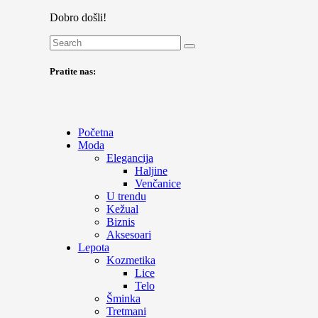
Dobro došli!
Pratite nas:
Početna
Moda
Elegancija
Haljine
Venčanice
U trendu
Kežual
Biznis
Aksesoari
Lepota
Kozmetika
Lice
Telo
Šminka
Tretmani