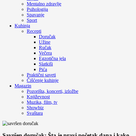
Mentalno zdravlje
Psihologija
Spavanje
Sport
Kuhinja
Recepti
Doručak
Užine
Ručak
Večera
Egzotična jela
Slatkiši
Pića
Praktični saveti
Čišćenje kuhinje
Magazin
Pozorišta, koncerti, izložbe
Književnost
Muzika, film, tv
Showbiz
Svaštara
Savršen doručak: Šta je pravi početak dana i kako