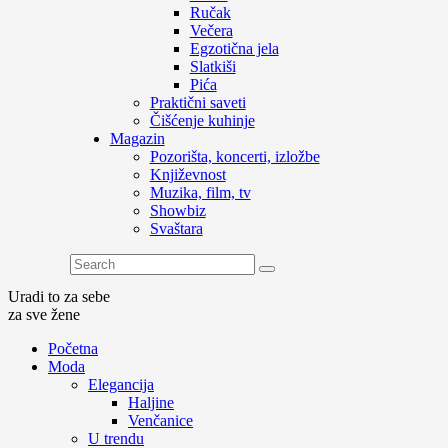
Ručak
Večera
Egzotična jela
Slatkiši
Pića
Praktični saveti
Čišćenje kuhinje
Magazin
Pozorišta, koncerti, izložbe
Književnost
Muzika, film, tv
Showbiz
Svaštara
Uradi to za sebe
za sve žene
Početna
Moda
Elegancija
Haljine
Venčanice
U trendu