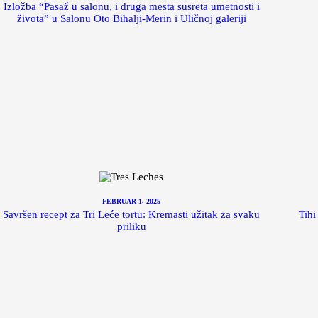
Izložba “Pasaž u salonu, i druga mesta susreta umetnosti i
života” u Salonu Oto Bihalji-Merin i Uličnoj galeriji
FEBRUAR 1, 2025
Savršen recept za Tri Leće tortu: Kremasti užitak za svaku
Tihi
priliku