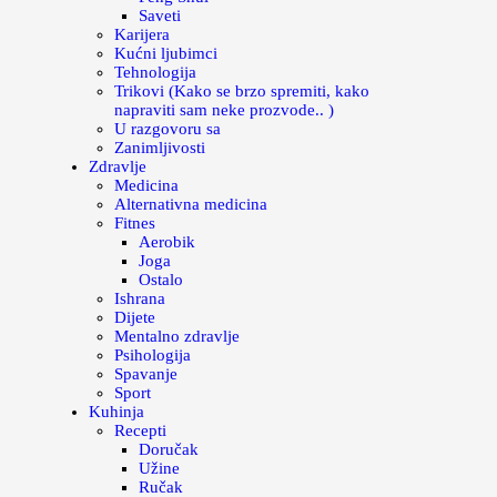
Saveti
Karijera
Kućni ljubimci
Tehnologija
Trikovi (Kako se brzo spremiti, kako
napraviti sam neke prozvode.. )
U razgovoru sa
Zanimljivosti
Zdravlje
Medicina
Alternativna medicina
Fitnes
Aerobik
Joga
Ostalo
Ishrana
Dijete
Mentalno zdravlje
Psihologija
Spavanje
Sport
Kuhinja
Recepti
Doručak
Užine
Ručak