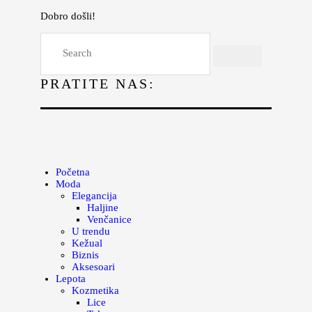
Dobro došli!
Početna
Moda
PRATITE NAS:
Lepota
Mama i deca
Lifestyle
Zdravlje
Početna
Moda
Kuhinja
Elegancija
Haljine
Magazin
Venčanice
U trendu
Kežual
Biznis
Aksesoari
Lepota
Kozmetika
Lice