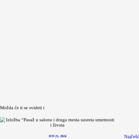
Možda će ti se svideti i
Najčešć
JUN 21, 2024