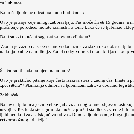
za ljubimce.
Kako će ljubimac uticati na moju budućnost?
Ovo je pitanje koje mnogi zaboravljaju. Pas može živeti 15 godina, a ma
proširenje porodice, morate razmisliti o tome kako će se ljubimac uklopi
Da li su svi ukućani saglasni sa ovom odlukom?
Veoma je važno da se svi članovi domaćinstva slažu oko dolaska ljubimca
na kraju padne na roditelje. Podela odgovornosti mora biti jasna od p
Šta ću raditi kada putujem na odmor?
Ovo je praktično pitanje koje često izaziva stres u zadnji čas. Imate li p
„pet sittera“? Planiranje odmora sa ljubimcem zahteva dodatnu logistik
Zaključak
Nabavka ljubimca je čin velike ljubavi, ali i ogromne odgovornosti koja 
usvojite. Tek kada ste sigurni da možete pružiti stabilnost, vreme i fina
ljubimcu koji zavisi isključivo od vas. Dom sa ljubimcem je bogatiji 
četvoronožnog prijatelja!