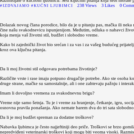
Razmišljate o kućnom ljubimcu: Šest ključnih pitanja koja sebi morate 
238
Views
3
Likes
0
Comm
IZDVAJAMO
KUĆNI LJUBIMCI
Dolazak novog člana porodice, bilo da je u pitanju pas, mačka ili neka 
čine našu svakodnevicu ispunjenijom. Međutim, odluka o nabavci životi
koja menja vaš životni stil, budžet i slobodno vreme.
Kako bi zajednički život bio srećan i za vas i za vašeg budućeg prijatel
kroz ova ključna pitanja.
Da li moj životni stil odgovara potrebama životinje?
Različite vrste i rase imaju potpuno drugačije potrebe. Ako ste osoba ko
druge strane, mačke su samostalnije, ali i one zahtevaju pažnju i interak
Imam li dovoljno vremena za svakodnevnu brigu?
Vreme nije samo šetnja. Tu je i vreme za hranjenje, četkanje, igru, soci
osnovna pravila ponašanja. Ako nemate barem dva do tri sata slobodnog
Da li je moj budžet spreman za dodatne troškove?
Nabavka ljubimca je često najjeftiniji deo priče. Troškovi se brzo gomilaj
nepredviđeni veterinarski troškovi koji mogu biti veoma visoki. Razmis