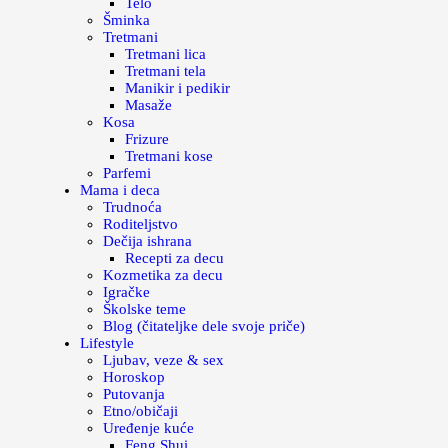
Telo
Šminka
Tretmani
Tretmani lica
Tretmani tela
Manikir i pedikir
Masaže
Kosa
Frizure
Tretmani kose
Parfemi
Mama i deca
Trudnoća
Roditeljstvo
Dečija ishrana
Recepti za decu
Kozmetika za decu
Igračke
Školske teme
Blog (čitateljke dele svoje priče)
Lifestyle
Ljubav, veze & sex
Horoskop
Putovanja
Etno/običaji
Uređenje kuće
Feng Shui