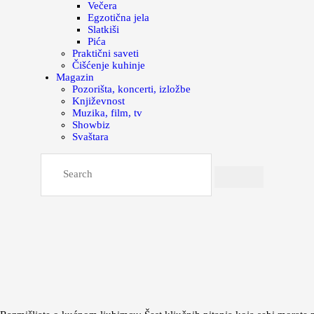
Večera
Egzotična jela
Slatkiši
Pića
Praktični saveti
Čišćenje kuhinje
Magazin
Pozorišta, koncerti, izložbe
Književnost
Muzika, film, tv
Showbiz
Svaštara