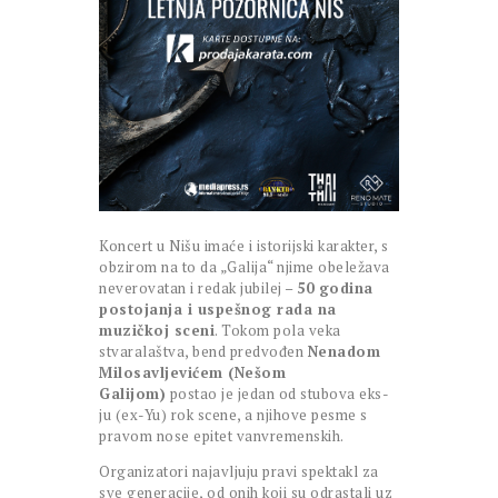
Koncert u Nišu imaće i istorijski karakter, s
obzirom na to da „Galija“ njime obeležava
neverovatan i redak jubilej –
50 godina
postojanja i uspešnog rada na
muzičkoj sceni
. Tokom pola veka
stvaralaštva, bend predvođen
Nenadom
Milosavljevićem (Nešom
Galijom)
postao je jedan od stubova eks-
ju (ex-Yu) rok scene, a njihove pesme s
pravom nose epitet vanvremenskih.
Organizatori najavljuju pravi spektakl za
sve generacije, od onih koji su odrastali uz