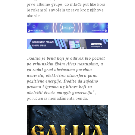
prve albume grupe, do mlađe publike koja
je rokenrol zavolela upravo kroz njihove
akorde.
„Galija je bend koji je oduvek bio poznat
po vrhunskim živim (live) nastupima, a
za rodni grad obećavamo posebno
uzavrelu, električnu atmosferu punu
pozitivne energije. Dođite da zajedno
pevamo i igramo uz hitove koji su
obeležili živote mnogih generacija“
,
poručuju iz menadžmenta benda.