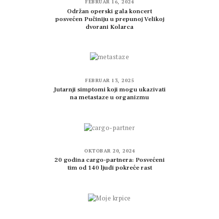
FEBRUAR 16, 2024
Održan operski gala koncert
posvećen Pučiniju u prepunoj Velikoj
dvorani Kolarca
FEBRUAR 13, 2025
Jutarnji simptomi koji mogu ukazivati
na metastaze u organizmu
OKTOBAR 20, 2024
20 godina cargo-partnera: Posvećeni
tim od 140 ljudi pokreće rast