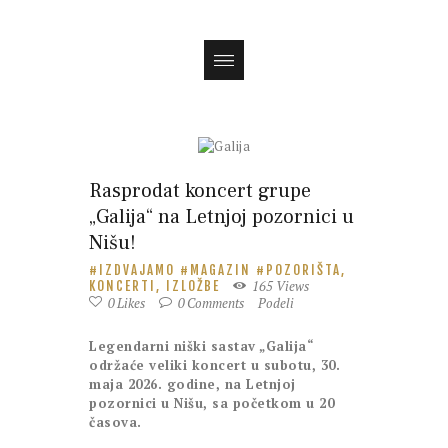
Magazin
Rasprodat koncert grupe
„Galija“ na Letnjoj pozornici u
Nišu!
IZDVAJAMO
MAGAZIN
POZORIŠTA,
165
Views
KONCERTI, IZLOŽBE
0
Likes
0
Comments
Podeli
Legendarni niški sastav „Galija“
održaće veliki koncert u subotu, 30.
maja 2026. godine, na Letnjoj
pozornici u Nišu, sa početkom u 20
časova.