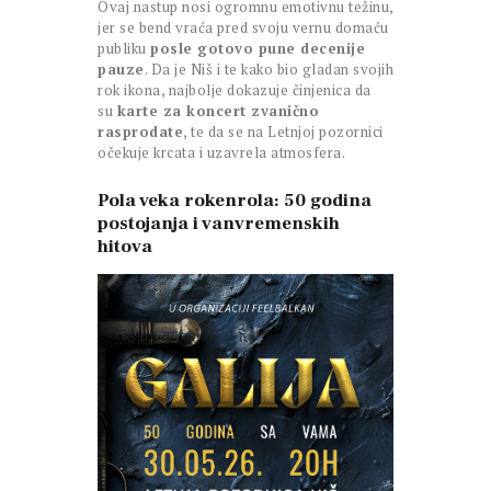
Ovaj nastup nosi ogromnu emotivnu težinu,
jer se bend vraća pred svoju vernu domaću
publiku
posle gotovo pune decenije
pauze
. Da je Niš i te kako bio gladan svojih
rok ikona, najbolje dokazuje činjenica da
su
karte za koncert zvanično
rasprodate
, te da se na Letnjoj pozornici
očekuje krcata i uzavrela atmosfera.
Pola veka rokenrola: 50 godina
postojanja i vanvremenskih
hitova