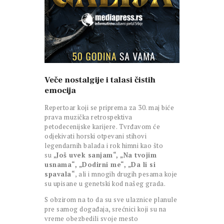
Veče nostalgije i talasi čistih
emocija
Repertoar koji se priprema za 30. maj biće
prava muzička retrospektiva
petodecenijske karijere. Tvrđavom će
odjekivati horski otpevani stihovi
legendarnih balada i rok himni kao što
su
„Još uvek sanjam“, „Na tvojim
usnama“, „Dodirni me“, „Da li si
spavala“
, ali i mnogih drugih pesama koje
su upisane u genetski kod našeg grada.
S obzirom na to da su sve ulaznice planule
pre samog događaja, srećnici koji su na
vreme obezbedili svoje mesto