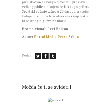
prisustvovaće istorijskoj večeri i proslavi
velikog jubileja o kojem će Niš dugo pričati.
Spektakl počinje tačno u 20 časova, a kapije
Letnje pozornice biće otvorene ranije kako
bi se izbegle gužve na ulazu.
Promo vizual: Feel Balkan
Autor:
Portal Media Press Srbija
Podeli:
Možda će ti se svideti i