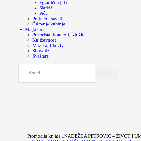
Egzotična jela
Slatkiši
Pića
Praktični saveti
Čišćenje kuhinje
Magazin
Pozorišta, koncerti, izložbe
Književnost
Muzika, film, tv
Showbiz
Svaštara
Promocija knjige „NADEŽDA PETROVIĆ – ŽIVOT I UME