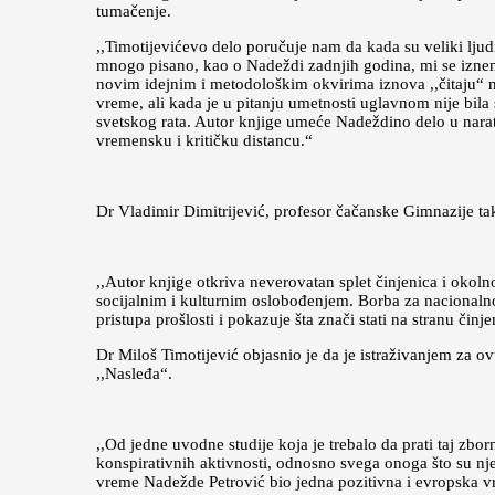
tumačenje.
,,Timotijevićevo delo poručuje nam da kada su veliki ljud
mnogo pisano, kao o Nadeždi zadnjih godina, mi se iznena
novim idejnim i metodološkim okvirima iznova ,,čitaju“ n
vreme, ali kada je u pitanju umetnosti uglavnom nije bila
svetskog rata. Autor knjige umeće Nadeždino delo u narat
vremensku i kritičku distancu.“
Dr Vladimir Dimitrijević, profesor čačanske Gimnazije ta
,,Autor knjige otkriva neverovatan splet činjenica i okol
socijalnim i kulturnim oslobođenjem. Borba za nacionaln
pristupa prošlosti i pokazuje šta znači stati na stranu činj
Dr Miloš Timotijević objasnio je da je istraživanjem za o
,,Nasleđa“.
,,Od jedne uvodne studije koja je trebalo da prati taj zbo
konspirativnih aktivnosti, odnosno svega onoga što su nje
vreme Nadežde Petrović bio jedna pozitivna i evropska vr