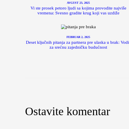
AVGUST 23, 2025
Vi ste prosek petoro ljudi sa kojima provodite najviše
vremena: Svesno gradite krug koji vas uzdiže
FEBRUAR 2, 2025
Deset ključnih pitanja za partnera pre ulaska u brak: Vod
za srećnu zajedničku budućnost
Ostavite komentar