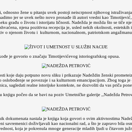
i, odnosno žene u pitanju uvek postoji neiscrpnost njihovog istraživanja
dimo jer se uvek nešto novo pronađe ili autori vredni kao Timotijević,
eku građu o životu i istorijatu ličnosti. Nadežda je možda što se tiče 
 shvaćena, njena pozitivna recepcija je, usled nekih okolnosti, estetski
iv o njenom životu i kulturnom, nacionalnom, patriotskom angažmanu i t
kođe je govorio o značaju Timotijevićevog istoriografskog opusa.
nosti koje daju potpuno novu sliku i prikazuje Nadeždin ženski prometei
o oslobođenje se povezuje i sa kulturnom emancipacijom. Zbog toga je 
enica, sagledati realne istorijske kontekste, ne dozvoliti da vas priča pon
vu knjigu počeo da se bavi na poziv Umetničke galerije ,,Nadežda Petrovi
rnik dokumenata nastala je knjiga koja govori o svim aktivnostima Nadežde
ni savremenici doživljavali kao nacionalni rad, a što je zapravo bila os
ednost, koja je pokrenula mnoge generacije mladih ljudi u čitavom juž