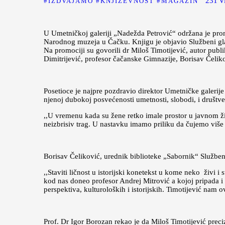
231
V
IZDVAJAMO
KNJIŽEVNOST
MAGAZIN
U Umetničkoj galeriji „Nadežda Petrović“ održana je
Narodnog muzeja u Čačku. Knjigu je objavio Službeni glas
Na promociji su govorili dr Miloš Timotijević, autor publ
Dimitrijević, profesor čačanske Gimnazije,
Borisav Čelik
Posetioce je najpre pozdravio direktor Umetničke galerij
njenoj dubokoj posvećenosti umetnosti, slobodi, i društv
,,U vremenu kada su žene retko imale prostor u javnom živo
neizbrisiv trag. U nastavku imamo priliku da čujemo više 
Borisav Čeliković, urednik biblioteke „Sabornik“ Služben
,,Staviti ličnost u istorijski konetekst u kome neko živi i 
kod nas doneo profesor Andrej Mitrović a kojoj pripada i a
perspektiva, kulturoloških i istorijskih. Timotijević na
Prof. Dr Igor Borozan rekao je da Miloš Timotijević preci