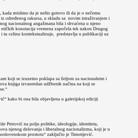
, kada mislimo da je nešto gotovo ili da je o nečemu
 iz određenog rakursa, u skladu sa novim istraživanjem i
njenog nacionalnog angažmana bila i shvaćena u njeno
h i etičkih konotacija vremena započela tek nakon Drugog
u celinu kontekstualizuje, predstavlja u publikaciji uz
zam koji se izuzetno poklapa sa željom za nacionalnim i
ova knjiga izvanredan udžbenik načina na koji se
ese.“
ć“ kako bi ona bila objavljena u galerijskoj ediciji
 Petrović na polju politike, ideologije, identiteta,
nova njenog delovanja i liberalnog nacionalizma, koji je u
noslovenskom prostoru“ zaključio je Timotijević.