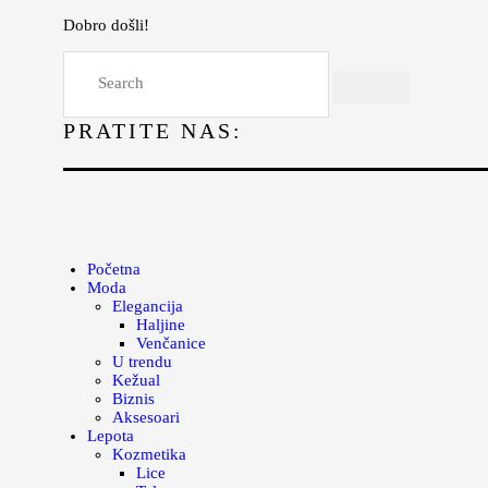
Dobro došli!
Početna
Moda
PRATITE NAS:
Lepota
Mama i deca
Lifestyle
Zdravlje
Početna
Moda
Kuhinja
Elegancija
Haljine
Magazin
Venčanice
U trendu
Kežual
Biznis
Aksesoari
Lepota
Kozmetika
Lice