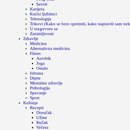
Saveti
Karijera
Kućni ljubimci
Tehnologija
Trikovi (Kako se brzo spremiti, kako napraviti sam nek
U razgovoru sa
Zanimljivosti
Zdravlje
Medicina
Alternativna medicina
Fitnes
Aerobik
Joga
Ostalo
Ishrana
Dijete
Mentalno zdravlje
Psihologija
Spavanje
Sport
Kuhinja
Recepti
Doručak
Užine
Ručak
Večera