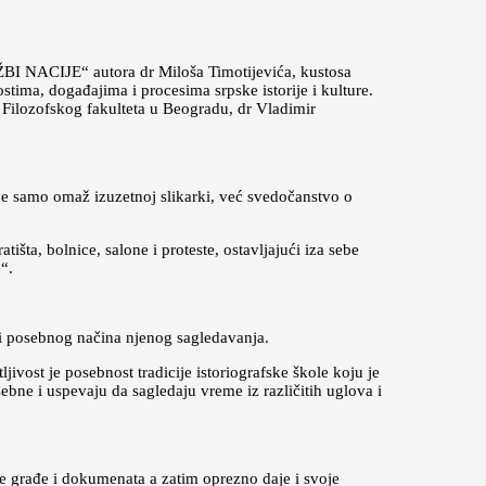
 NACIJE“ autora dr Miloša Timotijevića, kustosa
tima, događajima i procesima srpske istorije i kulture.
i Filozofskog fakulteta u Beogradu, dr Vladimir
ije samo omaž izuzetnoj slikarki, već svedočanstvo o
išta, bolnice, salone i proteste, ostavljajući iza sebe
“.
 i posebnog načina njenog sagledavanja.
ljivost je posebnost tradicije istoriografske škole koju je
ebne i uspevaju da sagledaju vreme iz različitih uglova i
ske građe i dokumenata a zatim oprezno daje i svoje