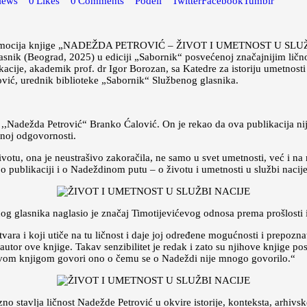
iews
0
Likes
0
Comments
Podeli
Twitter
Facebook
Tumblr
 promocija knjige „NADEŽDA PETROVIĆ – ŽIVOT I UMETNOST U SLUŽBI
nik (Beograd, 2025) u ediciji „Sabornik“ posvećenoj značajnijim ličnos
ikacije, akademik prof. dr Igor Borozan, sa Katedre za istoriju umetnost
ović, urednik biblioteke „Sabornik“ Službenog glasnika.
e ,,Nadežda Petrović“ Branko Ćalović. On je rekao da ova publikacija n
enoj odgovornosti.
tu, ona je neustrašivo zakoračila, ne samo u svet umetnosti, već i na rat
o publikaciji i o Nadeždinom putu – o životu i umetnosti u službi nacije
og glasnika naglasio je značaj Timotijevićevog odnosa prema prošlosti
stvara i koji utiče na tu ličnost i daje joj određene mogućnosti i prepoznat
utor ove knjige. Takav senzibilitet je redak i zato su njihove knjige pos
m ovom knjigom govori ono o čemu se o Nadeždi nije mnogo govorilo.“
zno stavlja ličnost Nadežde Petrović u okvire istorije, konteksta, arhiv