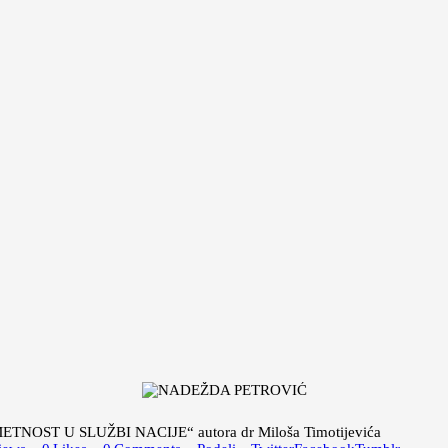
TNOST U SLUŽBI NACIJE“ autora dr Miloša Timotijevića