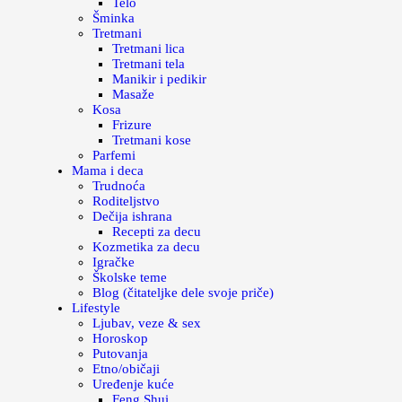
Telo
Šminka
Tretmani
Tretmani lica
Tretmani tela
Manikir i pedikir
Masaže
Kosa
Frizure
Tretmani kose
Parfemi
Mama i deca
Trudnoća
Roditeljstvo
Dečija ishrana
Recepti za decu
Kozmetika za decu
Igračke
Školske teme
Blog (čitateljke dele svoje priče)
Lifestyle
Ljubav, veze & sex
Horoskop
Putovanja
Etno/običaji
Uređenje kuće
Feng Shui