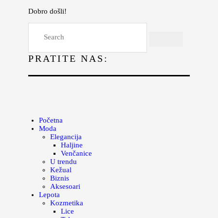
Dobro došli!
Početna
Moda
PRATITE NAS:
Lepota
Mama i deca
Lifestyle
Zdravlje
Početna
Moda
Kuhinja
Elegancija
Haljine
Magazin
Venčanice
U trendu
Kežual
Biznis
Aksesoari
Lepota
Kozmetika
Lice