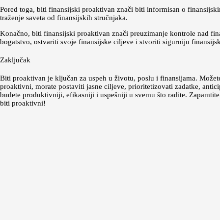
Pored toga, biti finansijski proaktivan znači biti informisan o finansijs
traženje saveta od finansijskih stručnjaka.
Konačno, biti finansijski proaktivan znači preuzimanje kontrole nad f
bogatstvo, ostvariti svoje finansijske ciljeve i stvoriti sigurniju finans
Zaključak
Biti proaktivan je ključan za uspeh u životu, poslu i finansijama. Možet
proaktivni, morate postaviti jasne ciljeve, prioritetizovati zadatke, an
budete produktivniji, efikasniji i uspešniji u svemu što radite. Zapamti
biti proaktivni!