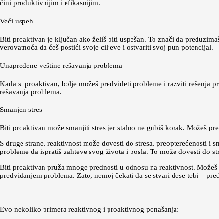
čini produktivnijim i efikasnijim.
Veći uspeh
Biti proaktivan je ključan ako želiš biti uspešan. To znači da preduzima
verovatnoća da ćeš postići svoje ciljeve i ostvariti svoj pun potencijal.
Unapređene veštine rešavanja problema
Kada si proaktivan, bolje možeš predvideti probleme i razviti rešenja p
rešavanja problema.
Smanjen stres
Biti proaktivan može smanjiti stres jer stalno ne gubiš korak. Možeš pr
S druge strane, reaktivnost može dovesti do stresa, preopterećenosti i 
probleme da ispratiš zahteve svog života i posla. To može dovesti do stres
Biti proaktivan pruža mnoge prednosti u odnosu na reaktivnost. Možeš bi
predviđanjem problema. Zato, nemoj čekati da se stvari dese tebi – pre
Evo nekoliko primera reaktivnog i proaktivnog ponašanja: