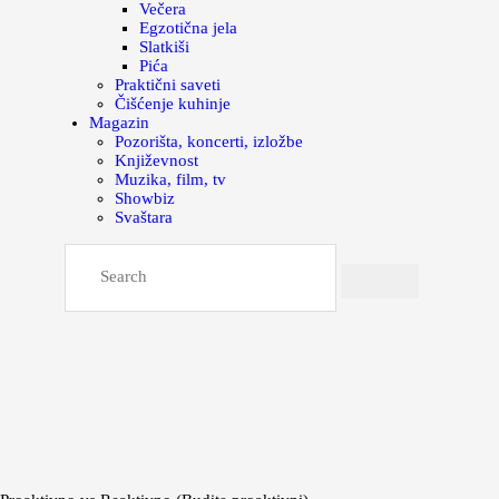
Večera
Egzotična jela
Slatkiši
Pića
Praktični saveti
Čišćenje kuhinje
Magazin
Pozorišta, koncerti, izložbe
Književnost
Muzika, film, tv
Showbiz
Svaštara