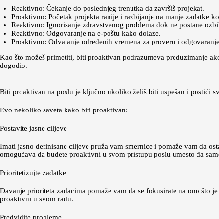
Reaktivno: Čekanje do poslednjeg trenutka da završiš projekat.
Proaktivno: Početak projekta ranije i razbijanje na manje zadatke koj
Reaktivno: Ignorisanje zdravstvenog problema dok ne postane ozbil
Reaktivno: Odgovaranje na e-poštu kako dolaze.
Proaktivno: Odvajanje određenih vremena za proveru i odgovaranje
Kao što možeš primetiti, biti proaktivan podrazumeva preduzimanje akc
dogodio.
Biti proaktivan na poslu je ključno ukoliko želiš biti uspešan i postići sv
Evo nekoliko saveta kako biti proaktivan:
Postavite jasne ciljeve
Imati jasno definisane ciljeve pruža vam smernice i pomaže vam da ostan
omogućava da budete proaktivni u svom pristupu poslu umesto da samo
Prioritetizujte zadatke
Davanje prioriteta zadacima pomaže vam da se fokusirate na ono što je
proaktivni u svom radu.
Predvidite probleme