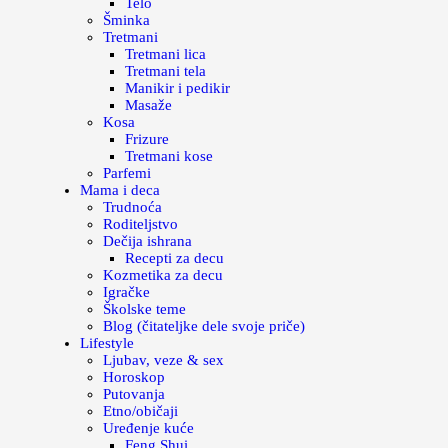
Telo
Šminka
Tretmani
Tretmani lica
Tretmani tela
Manikir i pedikir
Masaže
Kosa
Frizure
Tretmani kose
Parfemi
Mama i deca
Trudnoća
Roditeljstvo
Dečija ishrana
Recepti za decu
Kozmetika za decu
Igračke
Školske teme
Blog (čitateljke dele svoje priče)
Lifestyle
Ljubav, veze & sex
Horoskop
Putovanja
Etno/običaji
Uređenje kuće
Feng Shui