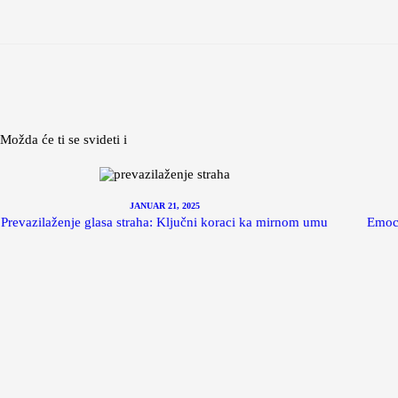
Možda će ti se svideti i
JANUAR 21, 2025
Prevazilaženje glasa straha: Ključni koraci ka mirnom umu
Emoci