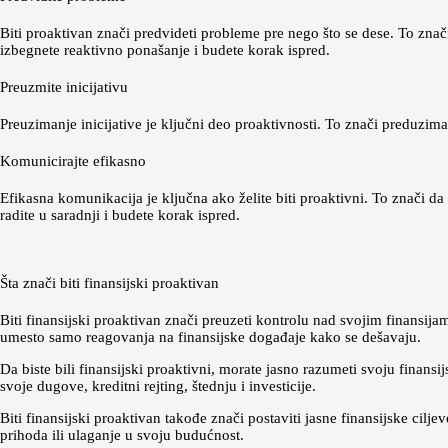
Biti proaktivan znači predvideti probleme pre nego što se dese. To znač
izbegnete reaktivno ponašanje i budete korak ispred.
Preuzmite inicijativu
Preuzimanje inicijative je ključni deo proaktivnosti. To znači preduzima
Komunicirajte efikasno
Efikasna komunikacija je ključna ako želite biti proaktivni. To znači 
radite u saradnji i budete korak ispred.
Šta znači biti finansijski proaktivan
Biti finansijski proaktivan znači preuzeti kontrolu nad svojim finansi
umesto samo reagovanja na finansijske događaje kako se dešavaju.
Da biste bili finansijski proaktivni, morate jasno razumeti svoju finansi
svoje dugove, kreditni rejting, štednju i investicije.
Biti finansijski proaktivan takođe znači postaviti jasne finansijske cilj
prihoda ili ulaganje u svoju budućnost.