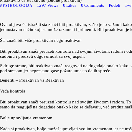
Proaktivno vs Reaktivno (Budite proaktivni)
1297
Views
0
Likes
0
Comments
Podeli
Twit
PSIHOLOGIJA
Ova objava će istražiti šta znači biti proaktivan, zašto je to važno i ka
jednostavan način koji se može razumeti i primeniti. Biti proaktivan je 
Šta znači biti više proaktivan nego reaktivan
Biti proaktivan znači preuzeti kontrolu nad svojim životom, radom i odno
sudbinu i preuzeti odgovornost za svoj uspeh.
S druge strane, biti reaktivan znači reagovati na događaje onako kako s
pod stresom jer neprestano gase požare umesto da ih spreče.
Benefiti – Proaktivan vs Reaktivan
Veća kontrola
Biti proaktivan znači preuzeti kontrolu nad svojim životom i radom. To 
samo da reaguješ na događaje onako kako se dešavaju, već preduzimaš a
Bolje upravljanje vremenom
Kada si proaktivan, bolje možeš upravljati svojim vremenom jer ne trošiš