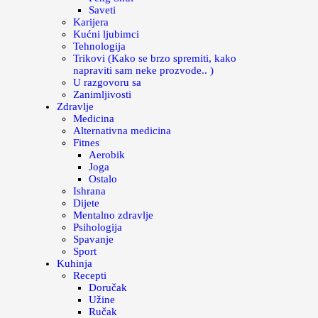
Saveti
Karijera
Kućni ljubimci
Tehnologija
Trikovi (Kako se brzo spremiti, kako
napraviti sam neke prozvode.. )
U razgovoru sa
Zanimljivosti
Zdravlje
Medicina
Alternativna medicina
Fitnes
Aerobik
Joga
Ostalo
Ishrana
Dijete
Mentalno zdravlje
Psihologija
Spavanje
Sport
Kuhinja
Recepti
Doručak
Užine
Ručak