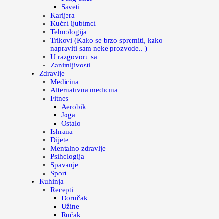
Saveti
Karijera
Kućni ljubimci
Tehnologija
Trikovi (Kako se brzo spremiti, kako
napraviti sam neke prozvode.. )
U razgovoru sa
Zanimljivosti
Zdravlje
Medicina
Alternativna medicina
Fitnes
Aerobik
Joga
Ostalo
Ishrana
Dijete
Mentalno zdravlje
Psihologija
Spavanje
Sport
Kuhinja
Recepti
Doručak
Užine
Ručak