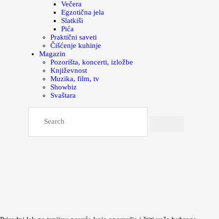
Večera
Egzotična jela
Slatkiši
Pića
Praktični saveti
Čišćenje kuhinje
Magazin
Pozorišta, koncerti, izložbe
Književnost
Muzika, film, tv
Showbiz
Svaštara