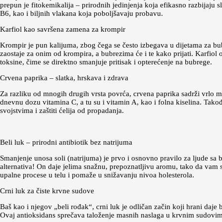
prepun je fitokemikalija – prirodnih jedinjenja koja efikasno razbijaju 
B6, kao i biljnih vlakana koja poboljšavaju probavu.
Karfiol kao savršena zamena za krompir
Krompir je pun kalijuma, zbog čega se često izbegava u dijetama za bub
zaostaje za onim od krompira, a bubrezima će i te kako prijati. Karfiol 
toksine, čime se direktno smanjuje pritisak i opterećenje na bubrege.
Crvena paprika – slatka, hrskava i zdrava
Za razliku od mnogih drugih vrsta povrća, crvena paprika sadrži vrlo 
dnevnu dozu vitamina C, a tu su i vitamin A, kao i folna kiselina. Ta
svojstvima i zaštiti ćelija od propadanja.
Beli luk – prirodni antibiotik bez natrijuma
Smanjenje unosa soli (natrijuma) je prvo i osnovno pravilo za ljude sa
alternativa! On daje jelima snažnu, prepoznatljivu aromu, tako da vam s
upalne procese u telu i pomaže u snižavanju nivoa holesterola.
Crni luk za čiste krvne sudove
Baš kao i njegov „beli rođak“, crni luk je odličan začin koji hrani daj
Ovaj antioksidans sprečava taloženje masnih naslaga u krvnim sudovima