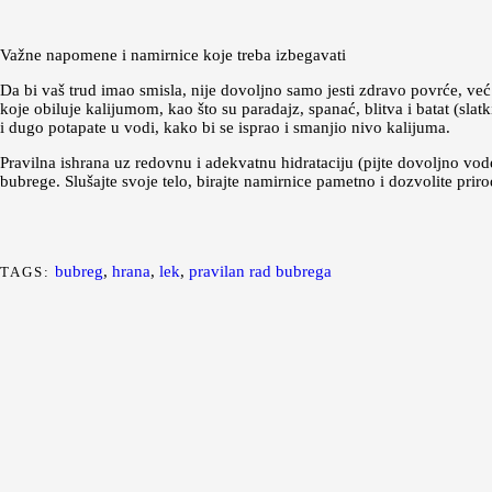
Važne napomene i namirnice koje treba izbegavati
Da bi vaš trud imao smisla, nije dovoljno samo jesti zdravo povrće, već
koje obiluje kalijumom, kao što su paradajz, spanać, blitva i batat (sla
i dugo potapate u vodi, kako bi se isprao i smanjio nivo kalijuma.
Pravilna ishrana uz redovnu i adekvatnu hidrataciju (pijte dovoljno vode
bubrege. Slušajte svoje telo, birajte namirnice pametno i dozvolite pr
bubreg
,
hrana
,
lek
,
pravilan rad bubrega
TAGS: