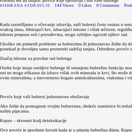
Prirodni lek na tanjiru: povrće koje oporavlja i štiti vaše bubrege
144
Views
0
Likes
0
Comments
Pode
ISHRANA
ZDRAVLJE
Kada razmišljamo o očuvanju zdravlja, naši bubrezi često ostanu u senci
svakog dana, filtrirajući krv, izbacujući toksine i višak tečnosti, regul
ishrana prepuna soli i prerađevina, mogu ozbiljno ugroziti njihov rad.
Ukoliko ste primetili probleme sa bubrezima ili jednostavno želite da d
ponekad je dovoljno samo promeniti sadržaj tanjira. Određeno povrće i
Značaj ishrane za pravilan rad bubrega
Osobe koje imaju osetljive bubrege ili smanjenu bubrežnu funkciju mora
oni ne mogu efikasno da izbace višak ovih minerala iz krvi, što može dov
ovim mineralima, a istovremeno bogato antioksidansima, vlaknima i vi
Povrće koje vaši bubrezi jednostavno obožavaju
Ako želite da pomognete svojim bubrezima, sledeće namirnice bi trebal
našim pijacama.
Kupus – skromni kralj detoksikacije
Ovo povrće je apsolutni favorit kada je u pitanju bubrežna dijeta. Kup