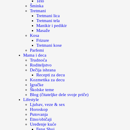
Telo
Šminka
Tretmani
Tretmani lica
Tretmani tela
Manikir i pedikir
Masaže
Kosa
Frizure
Tretmani kose
Parfemi
Mama i deca
Trudnoća
Roditeljstvo
Dečija ishrana
Recepti za decu
Kozmetika za decu
Igračke
Školske teme
Blog (čitateljke dele svoje priče)
Lifestyle
Ljubav, veze & sex
Horoskop
Putovanja
Etno/običaji
Uređenje kuće
Feng Shui