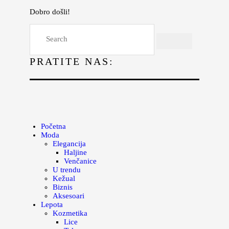
Dobro došli!
Početna
Moda
PRATITE NAS:
Lepota
Mama i deca
Lifestyle
Zdravlje
Početna
Moda
Kuhinja
Elegancija
Haljine
Magazin
Venčanice
U trendu
Kežual
Biznis
Aksesoari
Lepota
Kozmetika
Lice