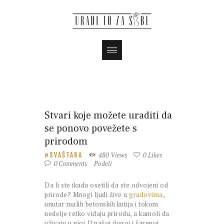
Stvari koje možete uraditi da
se ponovo povežete s
prirodom
480
Views
0
Likes
SVAŠTARA
0
Comments
Podeli
Da li ste ikada osetili da ste odvojeni od
prirode? Mnogi ljudi žive u
gradovima
,
unutar malih betonskih kutija i tokom
nedelje retko viđaju prirodu, a kamoli da
uživaju u njoj. U našoj dugoj i šarenoj