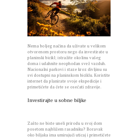
Nema boljeg načina da uživate u velikom
otvorenom prostoru nego da investirate u
planinski bicikl; istražite okolinu vašeg
doma i udahnite neophodan svež vazduh.
Nacionalni parkovi i staze kroz divljinu su
svi dostupni na planinskom biciklu. Koristite
internet da planirate svoje ekspedicije i
primetićete da ćete se osećati zdravije.
Investirajte u sobne biljke
Zašto ne biste uneli prirodu u svoj dom
posetom najbližem rasadniku? Boravak
oko biljaka ima umirujući uticaj i primetićete