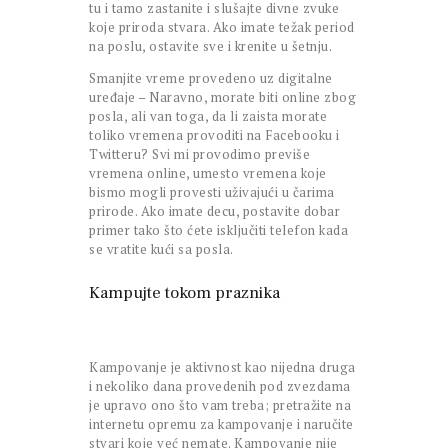
tu i tamo zastanite i slušajte divne zvuke
koje priroda stvara. Ako imate težak period
na poslu, ostavite sve i krenite u šetnju.
Smanjite vreme provedeno uz digitalne
uređaje – Naravno, morate biti online zbog
posla, ali van toga, da li zaista morate
toliko vremena provoditi na Facebooku i
Twitteru? Svi mi provodimo previše
vremena online, umesto vremena koje
bismo mogli provesti uživajući u čarima
prirode. Ako imate decu, postavite dobar
primer tako što ćete isključiti telefon kada
se vratite kući sa posla.
Kampujte tokom praznika
Kampovanje je aktivnost kao nijedna druga
i nekoliko dana provedenih pod zvezdama
je upravo ono što vam treba; pretražite na
internetu opremu za kampovanje i naručite
stvari koje već nemate. Kampovanje nije