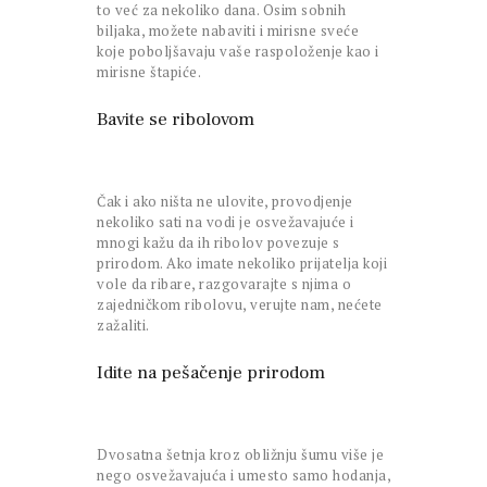
to već za nekoliko dana. Osim sobnih
biljaka, možete nabaviti i mirisne sveće
koje poboljšavaju vaše raspoloženje kao i
mirisne štapiće.
Bavite se ribolovom
Čak i ako ništa ne ulovite, provodjenje
nekoliko sati na vodi je osvežavajuće i
mnogi kažu da ih ribolov povezuje s
prirodom. Ako imate nekoliko prijatelja koji
vole da ribare, razgovarajte s njima o
zajedničkom ribolovu, verujte nam, nećete
zažaliti.
Idite na pešačenje prirodom
Dvosatna šetnja kroz obližnju šumu više je
nego osvežavajuća i umesto samo hodanja,