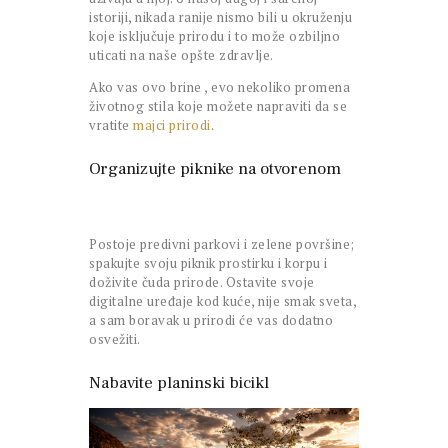
istoriji, nikada ranije nismo bili u okruženju
koje isključuje prirodu i to može ozbiljno
uticati na naše opšte zdravlje.
Ako vas ovo brine , evo nekoliko promena
životnog stila koje možete napraviti da se
vratite
majci prirodi
.
Organizujte piknike na otvorenom
Postoje predivni parkovi i zelene površine;
spakujte svoju piknik prostirku i korpu i
doživite čuda prirode. Ostavite svoje
digitalne uređaje kod kuće, nije smak sveta,
a sam boravak u prirodi će vas dodatno
osvežiti.
Nabavite planinski bicikl