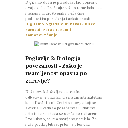
Digitalno doba je paradoksalno pojačalo
ovaj osećaj. Pročitajte više o tome kako nas
mehanizmi društvenih mreža čine
podložnijim poređenju i anksioznosti:
Digitalno ogledalo ili kavez? Kako
sačuvati zdrav razum i
samopouzdanje
.
Poglavlje 2: Biologija
povezanosti – Zašto je
usamljenost opasna po
zdravlje?
Naš mozak doživljava socijalno
odbacivanje i izolaciju sa istim intenzitetom
kao i
fizički bol
. Centri u mozgu koji se
aktiviraju kada se posečemo ili udarimo,
aktiviraju se i kada se osećamo odbačeno.
Evolutivno, to ima savršenog smisla. Za
naše pretke, biti izopšten iz plemena