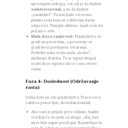
upoznajete nekoga, vaš cilj je da budete
zainteresovani
, a ne da budete
„zanimljivi“. Postavljajte otvorena
pitanja (ona koja ne zahtevaju da/ne
odgovor). Slušajte aktivno. Ljudi vole da
pričaju o sebi.
Mala doza ranjivosti:
Prijateljstvo se
gradi na poverenju, a poverenje se
gradi kroz postepeno otvaranje.
Podelite neku svoju malu „borbu“,
mišljenje ili priču. To je signal drugoj
osobi da je sigurno da se i ona otvori
vama.
Faza 4: Doslednost (Održavanje
rasta)
Jedna kafa ne čini prijateljstvo. Prava veza
zahteva ponovljen, dosledan kontakt.
Ako vam je prijalo prvo viđanje, budite
vi ti koji će se javiti za drugo. „Hej, baš
mi je bilo super prošli put. Razmišljao/la