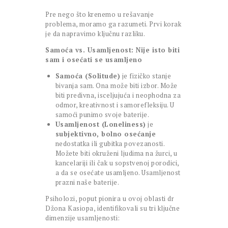
Pre nego što krenemo u rešavanje
problema, moramo ga razumeti. Prvi korak
je da napravimo ključnu razliku.
Samoća vs. Usamljenost: Nije isto biti
sam i osećati se usamljeno
Samoća (Solitude)
je fizičko stanje
bivanja sam. Ona može biti izbor. Može
biti predivna, isceljujuća i neophodna za
odmor, kreativnost i samorefleksiju. U
samoći punimo svoje baterije.
Usamljenost (Loneliness)
je
subjektivno, bolno osećanje
nedostatka ili gubitka povezanosti.
Možete biti okruženi ljudima na žurci, u
kancelariji ili čak u sopstvenoj porodici,
a da se osećate usamljeno. Usamljenost
prazni naše baterije.
Psiholozi, poput pionira u ovoj oblasti dr
Džona Kasiopa, identifikovali su tri ključne
dimenzije usamljenosti: