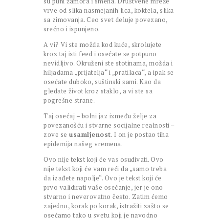
su puni žamora i smeha. Društvene mreže
vrve od slika nasmejanih lica, koktela, slika
sa zimovanja. Ceo svet deluje povezano,
srećno i ispunjeno.
A vi? Vi ste možda kod kuće, skrolujete
kroz taj isti feed i osećate se potpuno
nevidljivo. Okruženi ste stotinama, možda i
hiljadama „prijatelja“ i „pratilaca“, a ipak se
osećate duboko, suštinski sami. Kao da
gledate život kroz staklo, a vi ste sa
pogrešne strane.
Taj osećaj – bolni jaz između želje za
povezanošću i stvarne socijalne realnosti –
zove se
usamljenost
. I on je postao tiha
epidemija našeg vremena.
Ovo nije tekst koji će vas osuđivati. Ovo
nije tekst koji će vam reći da „samo treba
da izađete napolje“. Ovo je tekst koji će
prvo validirati vaše osećanje, jer je ono
stvarno i neverovatno često. Zatim ćemo
zajedno, korak po korak, istražiti zašto se
osećamo tako u svetu koji je navodno