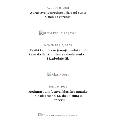
AVGUST 8, 2024
Zdravstvene prednosti čaja od sene:
Sjajan za varenje!
NOVEMBAR 3, 2025
Kratki kaputi kao jesenji modni adut:
kako da ih uklopite u svakodnevni stil
i izgledate šik
JUN 10, 2025
Međunarodni festival klasične muzike
Klasik Fest od 13. do 15. juna u
Pančevu