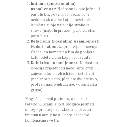
Intimna (emocionalna)
usamljenost:
Nedostatak one jedne ili
par bliskih, poverljivih veza. To je
nedostatak osobe kojoj možete da
ispričate svoje najdublje strahove i
snove (najbolji prijatelj, partner, član
porodice).
Relaciona (socijalna) usamljenost:
Nedostatak mreže prijatelja i druženja.
Osećaj da nemate sa kim da popijete
kafu, odete u bioskop ili prošetate.
Kolektivna usamljenost:
Nedostatak
osećaja pripadnosti nekoj široj grupi ili
zajednici koja deli isti identitet ili cilj
(npr. sportski tim, planinarsko društvo,
profesionalno udruženje, volonterska
grupa).
Moguće je imati partnera, a osećati
relacionu usamljenost. Moguće je imati
mnogo prijatelja za izlazak, a osećati
intimnu usamljenost. Često osećamo
kombinaciju sve tri.