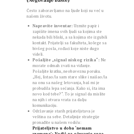
(Negovanje bašte)
Često zaboravljamo na ljude koji su već u
našem životu.
Napravite inventar:
Uzmite papir i
zapišite imena svih ljudi sa kojima ste
nekada bili bliski, a sa kojima ste izgubili
kontakt. Prijatelji sa fakulteta, kolege sa
bivšeg posla, rođaci koje niste dugo
videli.
Pošaljite „signal niskog rizika“:
Ne
morate odmah zvati na viđanje.
Pošaljite kratku, neobaveznu poruku.
„Hej, listao/la sam stare slike i naišao/la
na onu sa našeg letovanja, baš mi je
probudila lepa sećanja. Kako si, šta ima
novo kod tebe?“. To je signal da mislite
na njih i otvara vrata za dalju
komunikaciju.
Održavanje starih prijateljstava je
veština za sebe. Detaljnije strategije
pronađite u našem vodiču:
Prijateljstvo u doba ‘nemam
vremena’: Vodič za očuvanje veza