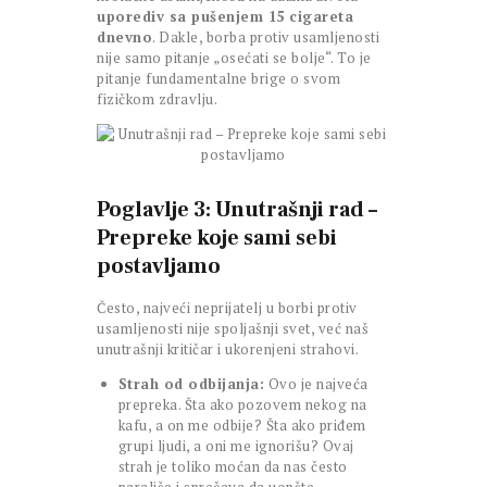
uporediv sa pušenjem 15 cigareta
dnevno
. Dakle, borba protiv usamljenosti
nije samo pitanje „osećati se bolje“. To je
pitanje fundamentalne brige o svom
fizičkom zdravlju.
Poglavlje 3: Unutrašnji rad –
Prepreke koje sami sebi
postavljamo
Često, najveći neprijatelj u borbi protiv
usamljenosti nije spoljašnji svet, već naš
unutrašnji kritičar i ukorenjeni strahovi.
Strah od odbijanja:
Ovo je najveća
prepreka. Šta ako pozovem nekog na
kafu, a on me odbije? Šta ako priđem
grupi ljudi, a oni me ignorišu? Ovaj
strah je toliko moćan da nas često