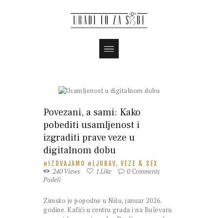
Povezani, a sami: Kako
pobediti usamljenost i
izgraditi prave veze u
digitalnom dobu
IZDVAJAMO
LJUBAV, VEZE & SEX
240
Views
1
Like
0
Comments
Podeli
Zimsko je popodne u Nišu, januar 2026.
godine. Kafići u centru grada i na Bulevaru