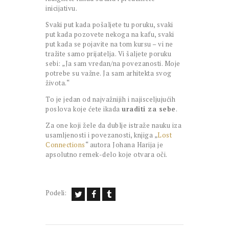
inicijativu.
Svaki put kada pošaljete tu poruku, svaki
put kada pozovete nekoga na kafu, svaki
put kada se pojavite na tom kursu – vi ne
tražite samo prijatelja. Vi šaljete poruku
sebi: „Ja sam vredan/na povezanosti. Moje
potrebe su važne. Ja sam arhitekta svog
života.“
To je jedan od najvažnijih i najisceljujućih
poslova koje ćete ikada
uraditi za sebe
.
Za one koji žele da dublje istraže nauku iza
usamljenosti i povezanosti, knjiga „
Lost
Connections
“ autora Johana Harija je
apsolutno remek-delo koje otvara oči.
Podeli: