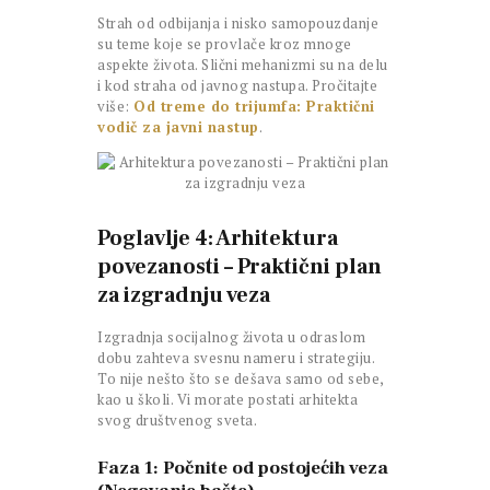
Strah od odbijanja i nisko samopouzdanje
su teme koje se provlače kroz mnoge
aspekte života. Slični mehanizmi su na delu
i kod straha od javnog nastupa. Pročitajte
više:
Od treme do trijumfa: Praktični
vodič za javni nastup
.
Poglavlje 4: Arhitektura
povezanosti – Praktični plan
za izgradnju veza
Izgradnja socijalnog života u odraslom
dobu zahteva svesnu nameru i strategiju.
To nije nešto što se dešava samo od sebe,
kao u školi. Vi morate postati arhitekta
svog društvenog sveta.
Faza 1: Počnite od postojećih veza