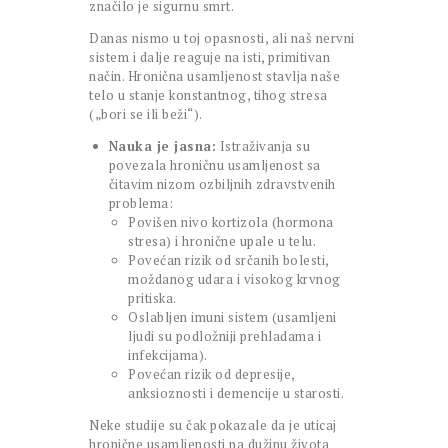
značilo je sigurnu smrt.
Danas nismo u toj opasnosti, ali naš nervni
sistem i dalje reaguje na isti, primitivan
način. Hronična usamljenost stavlja naše
telo u stanje konstantnog, tihog stresa
(„bori se ili beži“).
Nauka je jasna:
Istraživanja su
povezala hroničnu usamljenost sa
čitavim nizom ozbiljnih zdravstvenih
problema:
Povišen nivo kortizola (hormona
stresa) i hronične upale u telu.
Povećan rizik od srčanih bolesti,
moždanog udara i visokog krvnog
pritiska.
Oslabljen imuni sistem (usamljeni
ljudi su podložniji prehladama i
infekcijama).
Povećan rizik od depresije,
anksioznosti i demencije u starosti.
Neke studije su čak pokazale da je uticaj
hronične usamljenosti na dužinu života