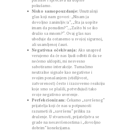
parališe i sprečava da uopšte
pokušamo.
Nisko samopouzdanje:
Unutrašnji
glas koji nam govori: „Nisam ja
dovoljno zanimljiv/a“, „Šta ja uopšte
imam da ponudim?“, „Zašto bi se iko
družio sa mnom?“. Ovaj glas nas
ubeđuje da ostanemo u svojoj sigurnoj,
ali usamljenoj čauri.
Negativna očekivanja:
Ako unapred
verujemo da će nas ljudi odbiti ili da se
nećemo uklopiti, mi nesvesno
sabotiramo interakcije. Tumačimo
neutralne signale kao negativne i
svojim ponašanjem (stidljivost,
zatvorenost) često i izazovemo reakciju
koje smo se plašili, potvrđujući tako
svoje negativno uverenje.
Perfekcionizam:
Čekamo „savršenog“
prijatelja koji će nas u potpunosti
razumeti ili „savršenu“ priliku za
druženje. U stvarnosti, prijateljstva se
grade na nesavršenostima i „dovoljno
dobrim“ konekcijama.