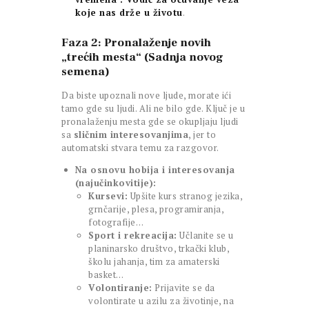
koje nas drže u životu
.
Faza 2: Pronalaženje novih
„trećih mesta“ (Sadnja novog
semena)
Da biste upoznali nove ljude, morate ići
tamo gde su ljudi. Ali ne bilo gde. Ključ je u
pronalaženju mesta gde se okupljaju ljudi
sa
sličnim interesovanjima
, jer to
automatski stvara temu za razgovor.
Na osnovu hobija i interesovanja
(najučinkovitije):
Kursevi:
Upšite kurs stranog jezika,
grnčarije, plesa, programiranja,
fotografije…
Sport i rekreacija:
Učlanite se u
planinarsko društvo, trkački klub,
školu jahanja, tim za amaterski
basket…
Volontiranje:
Prijavite se da
volontirate u azilu za životinje, na