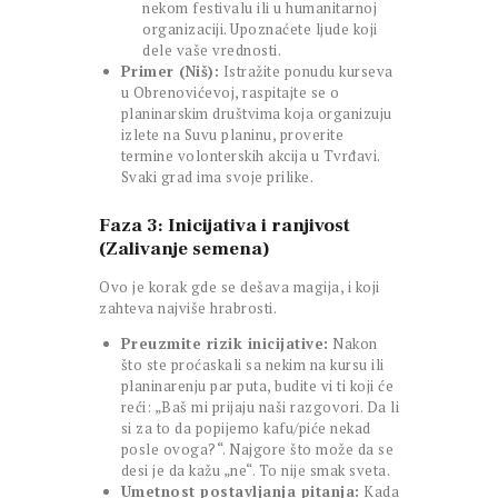
nekom festivalu ili u humanitarnoj
organizaciji. Upoznaćete ljude koji
dele vaše vrednosti.
Primer (Niš):
Istražite ponudu kurseva
u Obrenovićevoj, raspitajte se o
planinarskim društvima koja organizuju
izlete na Suvu planinu, proverite
termine volonterskih akcija u Tvrđavi.
Svaki grad ima svoje prilike.
Faza 3: Inicijativa i ranjivost
(Zalivanje semena)
Ovo je korak gde se dešava magija, i koji
zahteva najviše hrabrosti.
Preuzmite rizik inicijative:
Nakon
što ste proćaskali sa nekim na kursu ili
planinarenju par puta, budite vi ti koji će
reći: „Baš mi prijaju naši razgovori. Da li
si za to da popijemo kafu/piće nekad
posle ovoga?“. Najgore što može da se
desi je da kažu „ne“. To nije smak sveta.
Umetnost postavljanja pitanja:
Kada