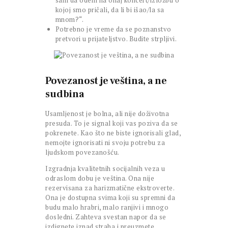
sam da odem na onaj koncert/izložbu o
kojoj smo pričali, da li bi išao/la sa
mnom?“.
Potrebno je vreme da se poznanstvo
pretvori u prijateljstvo. Budite strpljivi.
Povezanost je veština, a ne
sudbina
Usamljenost je bolna, ali nije doživotna
presuda. To je signal koji vas poziva da se
pokrenete. Kao što ne biste ignorisali glad,
nemojte ignorisati ni svoju potrebu za
ljudskom povezanošću.
Izgradnja kvalitetnih socijalnih veza u
odraslom dobu je veština. Ona nije
rezervisana za harizmatične ekstroverte.
Ona je dostupna svima koji su spremni da
budu malo hrabri, malo ranjivi i mnogo
dosledni. Zahteva svestan napor da se
izdignete iznad straha i preuzmete