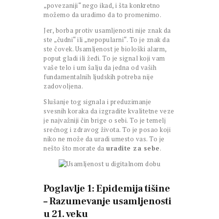
„povezaniji“ nego ikad, i šta konkretno
možemo da uradimo da to promenimo.
Jer, borba protiv usamljenosti nije znak da
ste „čudni“ ili „nepopularni“. To je znak da
ste čovek. Usamljenost je biološki alarm,
poput gladi ili žeđi. To je signal koji vam
vaše telo i um šalju da jedna od vaših
fundamentalnih ljudskih potreba nije
zadovoljena.
Slušanje tog signala i preduzimanje
svesnih koraka da izgradite kvalitetne veze
je najvažniji čin brige o sebi. To je temelj
srećnog i zdravog života. To je posao koji
niko ne može da uradi umesto vas. To je
nešto što morate da
uradite za sebe
.
Poglavlje 1: Epidemija tišine
– Razumevanje usamljenosti
u 21. veku