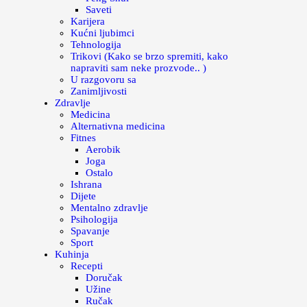
Saveti
Karijera
Kućni ljubimci
Tehnologija
Trikovi (Kako se brzo spremiti, kako
napraviti sam neke prozvode.. )
U razgovoru sa
Zanimljivosti
Zdravlje
Medicina
Alternativna medicina
Fitnes
Aerobik
Joga
Ostalo
Ishrana
Dijete
Mentalno zdravlje
Psihologija
Spavanje
Sport
Kuhinja
Recepti
Doručak
Užine
Ručak