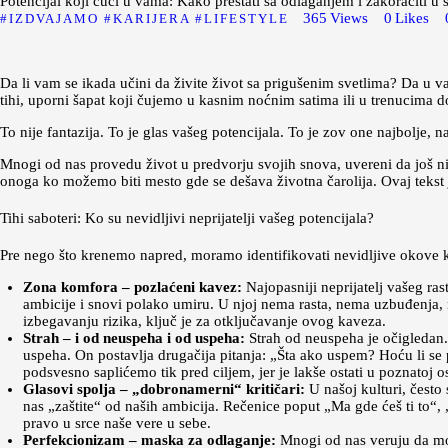
Potencijal koji čuči u vama: Kako prestati sa odlaganjem i zakoračiti u 
365
Views
0
Likes
IZDVAJAMO
KARIJERA
LIFESTYLE
Da li vam se ikada učini da živite život sa prigušenim svetlima? Da u v
tihi, uporni šapat koji čujemo u kasnim noćnim satima ili u trenucima 
To nije fantazija. To je glas vašeg potencijala. To je zov one najbolje, na
Mnogi od nas provedu život u predvorju svojih snova, uvereni da još nij
onoga ko možemo biti mesto gde se dešava životna čarolija. Ovaj tekst 
Tihi saboteri: Ko su nevidljivi neprijatelji vašeg potencijala?
Pre nego što krenemo napred, moramo identifikovati nevidljive okove ko
Zona komfora – pozlaćeni kavez:
Najopasniji neprijatelj vašeg ras
ambicije i snovi polako umiru. U njoj nema rasta, nema uzbuđenja, ne
izbegavanju rizika, ključ je za otključavanje ovog kaveza.
Strah – i od neuspeha i od uspeha:
Strah od neuspeha je očigledan.
uspeha. On postavlja drugačija pitanja: „Šta ako uspem? Hoću li se p
podsvesno saplićemo tik pred ciljem, jer je lakše ostati u poznatoj 
Glasovi spolja – „dobronamerni“ kritičari:
U našoj kulturi, često 
nas „zaštite“ od naših ambicija. Rečenice poput „Ma gde ćeš ti to“, 
pravo u srce naše vere u sebe.
Perfekcionizam – maska za odlaganje:
Mnogi od nas veruju da mora