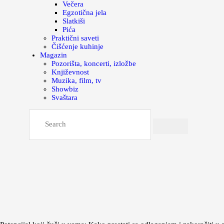
Večera
Egzotična jela
Slatkiši
Pića
Praktični saveti
Čišćenje kuhinje
Magazin
Pozorišta, koncerti, izložbe
Književnost
Muzika, film, tv
Showbiz
Svaštara