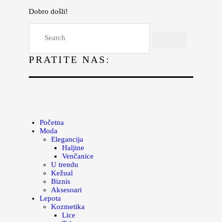
Dobro došli!
Početna
Moda
PRATITE NAS:
Lepota
Mama i deca
Lifestyle
Zdravlje
Početna
Moda
Kuhinja
Elegancija
Haljine
Magazin
Venčanice
U trendu
Kežual
Biznis
Aksesoari
Lepota
Kozmetika
Lice