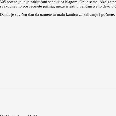
Vaš potencijal nije zaključani sanduk sa blagom. On je seme. Ako ga ne
svakodnevno posvećujete pažnju, može izrasti u veličanstveno drvo u či
Danas je savršen dan da uzmete tu malu kanticu za zalivanje i počnete.