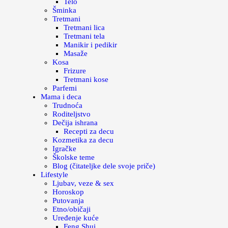
Telo
Šminka
Tretmani
Tretmani lica
Tretmani tela
Manikir i pedikir
Masaže
Kosa
Frizure
Tretmani kose
Parfemi
Mama i deca
Trudnoća
Roditeljstvo
Dečija ishrana
Recepti za decu
Kozmetika za decu
Igračke
Školske teme
Blog (čitateljke dele svoje priče)
Lifestyle
Ljubav, veze & sex
Horoskop
Putovanja
Etno/običaji
Uređenje kuće
Feng Shui