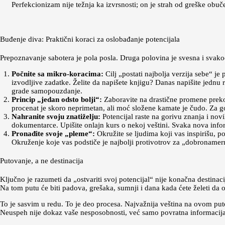
Perfekcionizam nije težnja ka izvrsnosti; on je strah od greške obu
Buđenje diva: Praktični koraci za oslobađanje potencijala
Prepoznavanje sabotera je pola posla. Druga polovina je svesna i svakod
Počnite sa mikro-koracima:
Cilj „postati najbolja verzija sebe“ je
izvodljive zadatke. Želite da napišete knjigu? Danas napišite jednu
grade samopouzdanje.
Princip „jedan odsto bolji“:
Zaboravite na drastične promene preko 
procenat je skoro neprimetan, ali moć složene kamate je čudo. Za go
Nahranite svoju znatiželju:
Potencijal raste na gorivu znanja i nov
dokumentarce. Upišite onlajn kurs o nekoj veštini. Svaka nova inf
Pronađite svoje „pleme“:
Okružite se ljudima koji vas inspirišu, po
Okruženje koje vas podstiče je najbolji protivotrov za „dobronamern
Putovanje, a ne destinacija
Ključno je razumeti da „ostvariti svoj potencijal“ nije konačna destinac
Na tom putu će biti padova, grešaka, sumnji i dana kada ćete želeti da 
To je sasvim u redu. To je deo procesa. Najvažnija veština na ovom pu
Neuspeh nije dokaz vaše nesposobnosti, već samo povratna informacija 