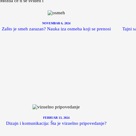
Možda će ti se svideti i
NOVEMBAR 6, 2024
Zašto je smeh zarazan? Nauka iza osmeha koji se prenosi
Tajni s
FEBRUAR 13, 2024
Dizajn i komunikacija: Šta je vizuelno pripovedanje?