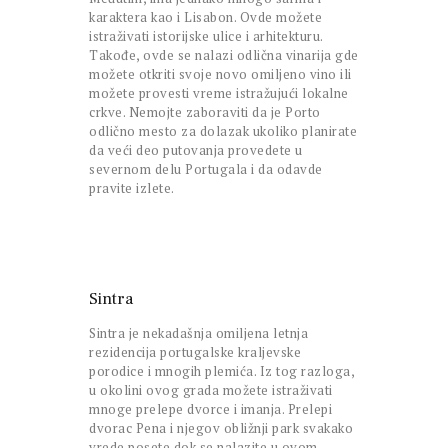
karaktera kao i Lisabon. Ovde možete
istraživati istorijske ulice i arhitekturu.
Takođe, ovde se nalazi odlična vinarija gde
možete otkriti svoje novo omiljeno vino ili
možete provesti vreme istražujući lokalne
crkve. Nemojte zaboraviti da je Porto
odlično mesto za dolazak ukoliko planirate
da veći deo putovanja provedete u
severnom delu Portugala i da odavde
pravite izlete.
Sintra
Sintra je nekadašnja omiljena letnja
rezidencija portugalske kraljevske
porodice i mnogih plemića. Iz tog razloga,
u okolini ovog grada možete istraživati
mnoge prelepe dvorce i imanja. Prelepi
dvorac Pena i njegov obližnji park svakako
vrede posete dok se nalazite u ovom