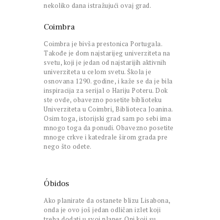
nekoliko dana istražujući ovaj grad.
Coimbra
Coimbra je bivša prestonica Portugala.
Takođe je dom najstarijeg univerziteta na
svetu, koji je jedan od najstarijih aktivnih
univerziteta u celom svetu. Škola je
osnovana 1290. godine, i kaže se da je bila
inspiracija za serijal o Hariju Poteru. Dok
ste ovde, obavezno posetite biblioteku
Univerziteta u Coimbri, Biblioteca Joanina.
Osim toga, istorijski grad sam po sebi ima
mnogo toga da ponudi. Obavezno posetite
mnoge crkve i katedrale širom grada pre
nego što odete.
Óbidos
Ako planirate da ostanete blizu Lisabona,
onda je ovo još jedan odličan izlet koji
treba dodati u svoj planer. Oni koji su