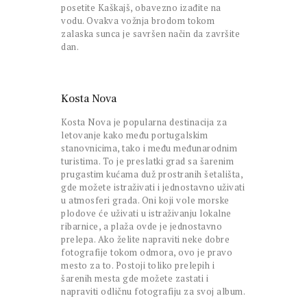
posetite Kaškajš, obavezno izađite na
vodu. Ovakva vožnja brodom tokom
zalaska sunca je savršen način da završite
dan.
Kosta Nova
Kosta Nova je popularna destinacija za
letovanje kako među portugalskim
stanovnicima, tako i među međunarodnim
turistima. To je preslatki grad sa šarenim
prugastim kućama duž prostranih šetališta,
gde možete istraživati i jednostavno uživati
u atmosferi grada. Oni koji vole morske
plodove će uživati u istraživanju lokalne
ribarnice, a plaža ovde je jednostavno
prelepa. Ako želite napraviti neke dobre
fotografije tokom odmora, ovo je pravo
mesto za to. Postoji toliko prelepih i
šarenih mesta gde možete zastati i
napraviti odličnu fotografiju za svoj album.