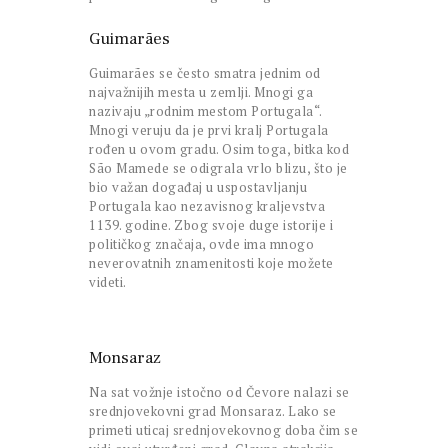
Guimarães
Guimarães se često smatra jednim od
najvažnijih mesta u zemlji. Mnogi ga
nazivaju „rodnim mestom Portugala“.
Mnogi veruju da je prvi kralj Portugala
rođen u ovom gradu. Osim toga, bitka kod
São Mamede se odigrala vrlo blizu, što je
bio važan događaj u uspostavljanju
Portugala kao nezavisnog kraljevstva
1139. godine. Zbog svoje duge istorije i
političkog značaja, ovde ima mnogo
neverovatnih znamenitosti koje možete
videti.
Monsaraz
Na sat vožnje istočno od Čevore nalazi se
srednjovekovni grad Monsaraz. Lako se
primeti uticaj srednjovekovnog doba čim se