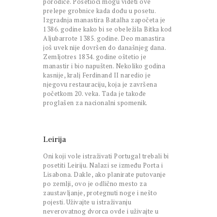
porodice. Posetioci mogu videti ove
prelepe grobnice kada dođu u posetu.
Izgradnja manastira Batalha započeta je
1386. godine kako bi se obeležila Bitka kod
Aljubarrote 1385. godine. Deo manastira
još uvek nije dovršen do današnjeg dana.
Zemljotres 1834. godine oštetio je
manastir i bio napušten. Nekoliko godina
kasnije, kralj Ferdinand II naredio je
njegovu restauraciju, koja je završena
početkom 20. veka. Tada je takođe
proglašen za nacionalni spomenik.
Leirija
Oni koji vole istraživati Portugal trebali bi
posetiti Leiriju. Nalazi se između Porta i
Lisabona. Dakle, ako planirate putovanje
po zemlji, ovo je odlično mesto za
zaustavljanje, protegnuti noge i nešto
pojesti. Uživajte u istraživanju
neverovatnog dvorca ovde i uživajte u