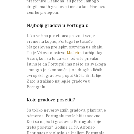
prestonice Lisabona, ali postoji mnogo
drugih malih gradova i mesta koji čine ovu
zemlju prelepom.
Najbolji gradovi u Portugalu
Iako većina posetilaca provodi svoje
vreme na kopnu, Portugal je takođe
blagosloven prelepim ostrvima uz obalu.
Tu je Vrtovito ostrvo
Madeira
i arhipelag
Azori, koji su tu da vas još više privuku.
Istina je da Portugal ima nešto za svakoga
i mnogo je ekonomičniji od drugih sličnih
evropskih gradova poput Grčke ili Italije.
Zato istražimo najlepše gradove u
Portugalu.
Koje gradove posetiti?
Sa toliko neverovatnih gradova, planiranje
odmora u Portugalu može biti izazovno.
Koji su najbolji gradovi u Portugalu koje
treba posetiti? Godine 1139, Alfonso
Henriques proglasio se kraljem Portugala.