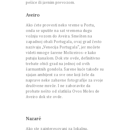
pešice ili javnim prevozom.
Aveiro
Ako ćete provesti neko vreme u Portu,
onda se uputite na sat vremena dugu
vožnju vozom do Aveira. Smešten na
zapadnoj obali Portugala, ovaj grad često
nazivaju „Venecija Portugala“, jer možete
videti mnoge šarene Moliceiros-e kako
putuju kanalom. Dok ste ovde, definitivno
trebate obići grad na jednoj od ovih
šarmantnih gondola. Šarene kuće takođe su
sjajan ambijent za sve one koji žele da
naprave neke zabavne fotografije za svoje
društvene mreže. I ne zaboravite da
probate nešto od slatkiša Ovos Moles de
Aveiro dok ste ovde.
Nazaré
Ako ste zainteresovani za lokalnu,