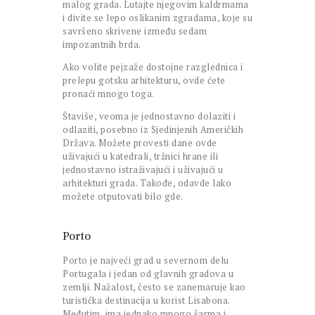
malog grada. Lutajte njegovim kaldrmama
i divite se lepo oslikanim zgradama, koje su
savršeno skrivene između sedam
impozantnih brda.
Ako volite pejzaže dostojne razglednica i
prelepu gotsku arhitekturu, ovde ćete
pronaći mnogo toga.
Štaviše, veoma je jednostavno dolaziti i
odlaziti, posebno iz Sjedinjenih Američkih
Država. Možete provesti dane ovde
uživajući u katedrali, tržnici hrane ili
jednostavno istraživajući i uživajući u
arhitekturi grada. Takođe, odavde lako
možete otputovati bilo gde.
Porto
Porto je najveći grad u severnom delu
Portugala i jedan od glavnih gradova u
zemlji. Nažalost, često se zanemaruje kao
turistička destinacija u korist Lisabona.
Međutim, ima jednako mnogo šarma i