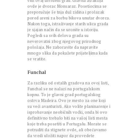
vidi ovaj utvrđeni grad. Glavna atrakcija
ovde je dvorac Monsaraz. Posetiocima se
preporučuje še tnja duž zidina i prolazak
pored areni za borbu bikova unutar dvorca.
Nakon toga, istraživanje starih ulica grada
je sjajan način da se uronite u istoriju.
Pogledi sa svih delova grada su
neverovatni zbog njegovog prirodnog
položaja. Ne zaboravite da napravite
mnogo slika da pokažete prijateljima kada
se vratite.
Funchal
Za razliku od ostalih gradova na ovoj listi,
Funchal se ne nalazi na portugalskom
kopnu. To je glavni grad portugalskog
ostrva Madeira. Ovo je mesto za one koji
su veći avanturisti. Ako volite planinarenje i
isprobavanje neobičnih voćki, onda bi ovo
definitivno trebalo biti na vašoj listi mesta
koje treba posetiti u Portugalu. Morate se
potruditi da stignete ovde, ali obećavamo
da vredi uložiti napor da provedete