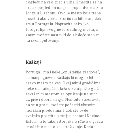
pogledu na ceo grad s vrha. Smestite se na
brdu s pogledom na grad poput dvorca São
Jorge u Lisabonu. Ovo je mesto koje treba
posetiti ako volite istoriju i arhitekturu dok
ste u Portugalu. Napravite nekoliko
fotografija ovog neverovatnog mesta, a
zatim možete nastaviti do sledeće stanice
na svom putovanju.
Kaškajš
Portugal ima i neke „opuštenije gradove“,
sa manje gužve i Kaškajš bi mogao biti
pravo mesto za vas. Ovaj mirni gradić ima
neke od najlepših plaža u zemlji, što ga čini
savršenim mestom za opuštanje na suncu
uz piće i dobru knjigu. Nemojte zaboraviti
da se u gradu možete počastiti ukusnim
morskim plodovima. I dok ste ovde,
svakako posetite istorijski centar i Kazino
Estoril. Isto tako, istorijska tvrđava u gradu
je odlično mesto za istraživanje. Kada