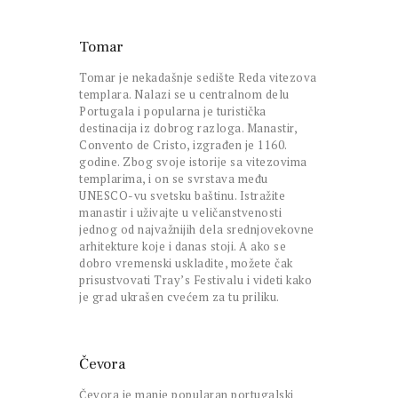
Tomar
Tomar je nekadašnje sedište Reda vitezova
templara. Nalazi se u centralnom delu
Portugala i popularna je turistička
destinacija iz dobrog razloga. Manastir,
Convento de Cristo, izgrađen je 1160.
godine. Zbog svoje istorije sa vitezovima
templarima, i on se svrstava među
UNESCO-vu svetsku baštinu. Istražite
manastir i uživajte u veličanstvenosti
jednog od najvažnijih dela srednjovekovne
arhitekture koje i danas stoji. A ako se
dobro vremenski uskladite, možete čak
prisustvovati Tray’s Festivalu i videti kako
je grad ukrašen cvećem za tu priliku.
Čevora
Čevora je manje popularan portugalski