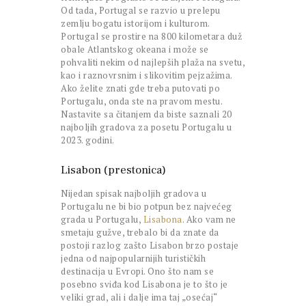
Od tada, Portugal se razvio u prelepu
zemlju bogatu istorijom i kulturom.
Portugal se prostire na 800 kilometara duž
obale Atlantskog okeana i može se
pohvaliti nekim od najlepših plaža na svetu,
kao i raznovrsnim i slikovitim pejzažima.
Ako želite znati gde treba putovati po
Portugalu, onda ste na pravom mestu.
Nastavite sa čitanjem da biste saznali 20
najboljih gradova za posetu Portugalu u
2023. godini.
Lisabon (prestonica)
Nijedan spisak najboljih gradova u
Portugalu ne bi bio potpun bez najvećeg
grada u Portugalu,
Lisabona
. Ako vam ne
smetaju gužve, trebalo bi da znate da
postoji razlog zašto Lisabon brzo postaje
jedna od najpopularnijih turističkih
destinacija u Evropi. Ono što nam se
posebno sviđa kod Lisabona je to što je
veliki grad, ali i dalje ima taj „osećaj“