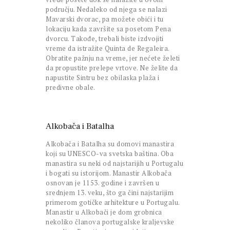
području. Nedaleko od njega se nalazi
Mavarski dvorac, pa možete obići i tu
lokaciju kada završite sa posetom Pena
dvorcu. Takođe, trebali biste izdvojiti
vreme da istražite Quinta de Regaleira.
Obratite pažnju na vreme, jer nećete želeti
da propustite prelepe vrtove. Ne želite da
napustite Sintru bez obilaska plaža i
predivne obale.
Alkobača i Batalha
Alkobača i Batalha su domovi manastira
koji su UNESCO-va svetska baština. Oba
manastira su neki od najstarijih u Portugalu
i bogati su istorijom. Manastir Alkobača
osnovan je 1153. godine i završen u
srednjem 13. veku, što ga čini najstarijim
primerom gotičke arhitekture u Portugalu.
Manastir u Alkobači je dom grobnica
nekoliko članova portugalske kraljevske