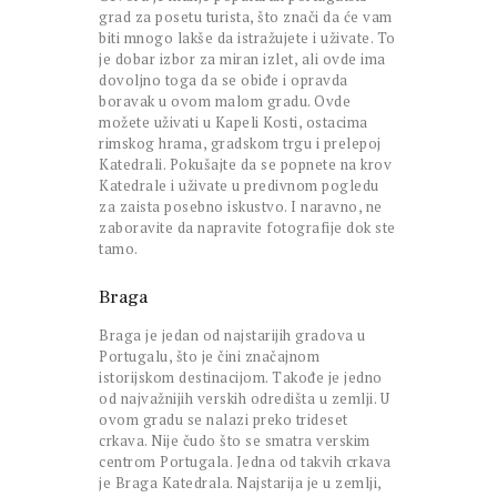
grad za posetu turista, što znači da će vam
biti mnogo lakše da istražujete i uživate. To
je dobar izbor za miran izlet, ali ovde ima
dovoljno toga da se obiđe i opravda
boravak u ovom malom gradu. Ovde
možete uživati u Kapeli Kosti, ostacima
rimskog hrama, gradskom trgu i prelepoj
Katedrali. Pokušajte da se popnete na krov
Katedrale i uživate u predivnom pogledu
za zaista posebno iskustvo. I naravno, ne
zaboravite da napravite fotografije dok ste
tamo.
Braga
Braga je jedan od najstarijih gradova u
Portugalu, što je čini značajnom
istorijskom destinacijom. Takođe je jedno
od najvažnijih verskih odredišta u zemlji. U
ovom gradu se nalazi preko trideset
crkava. Nije čudo što se smatra verskim
centrom Portugala. Jedna od takvih crkava
je Braga Katedrala. Najstarija je u zemlji,