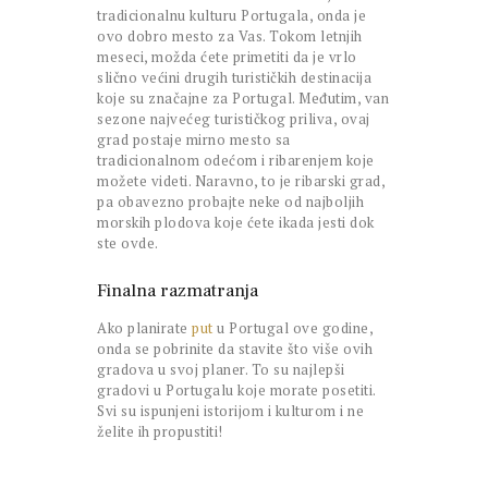
tradicionalnu kulturu Portugala, onda je
ovo dobro mesto za Vas. Tokom letnjih
meseci, možda ćete primetiti da je vrlo
slično većini drugih turističkih destinacija
koje su značajne za Portugal. Međutim, van
sezone najvećeg turističkog priliva, ovaj
grad postaje mirno mesto sa
tradicionalnom odećom i ribarenjem koje
možete videti. Naravno, to je ribarski grad,
pa obavezno probajte neke od najboljih
morskih plodova koje ćete ikada jesti dok
ste ovde.
Finalna razmatranja
Ako planirate
put
u Portugal ove godine,
onda se pobrinite da stavite što više ovih
gradova u svoj planer. To su najlepši
gradovi u Portugalu koje morate posetiti.
Svi su ispunjeni istorijom i kulturom i ne
želite ih propustiti!