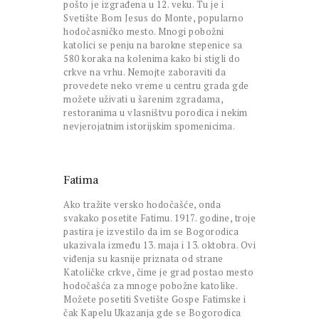
pošto je izgrađena u 12. veku. Tu je i
Svetište Bom Jesus do Monte, popularno
hodočasničko mesto. Mnogi pobožni
katolici se penju na barokne stepenice sa
580 koraka na kolenima kako bi stigli do
crkve na vrhu. Nemojte zaboraviti da
provedete neko vreme u centru grada gde
možete uživati u šarenim zgradama,
restoranima u vlasništvu porodica i nekim
nevjerojatnim istorijskim spomenicima.
Fatima
Ako tražite versko hodočašće, onda
svakako posetite Fatimu. 1917. godine, troje
pastira je izvestilo da im se Bogorodica
ukazivala između 13. maja i 13. oktobra. Ovi
viđenja su kasnije priznata od strane
Katoličke crkve, čime je grad postao mesto
hodočašća za mnoge pobožne katolike.
Možete posetiti Svetište Gospe Fatimske i
čak Kapelu Ukazanja gde se Bogorodica