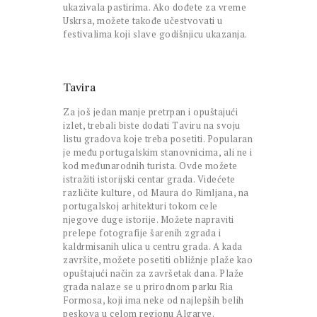
ukazivala pastirima. Ako dođete za vreme
Uskrsa, možete takođe učestvovati u
festivalima koji slave godišnjicu ukazanja.
Tavira
Za još jedan manje pretrpan i opuštajući
izlet, trebali biste dodati Taviru na svoju
listu gradova koje treba posetiti. Popularan
je među portugalskim stanovnicima, ali ne i
kod međunarodnih turista. Ovde možete
istražiti istorijski centar grada. Videćete
različite kulture, od Maura do Rimljana, na
portugalskoj arhitekturi tokom cele
njegove duge istorije. Možete napraviti
prelepe fotografije šarenih zgrada i
kaldrmisanih ulica u centru grada. A kada
završite, možete posetiti obližnje plaže kao
opuštajući način za završetak dana. Plaže
grada nalaze se u prirodnom parku Ria
Formosa, koji ima neke od najlepših belih
peskova u celom regionu Algarve.