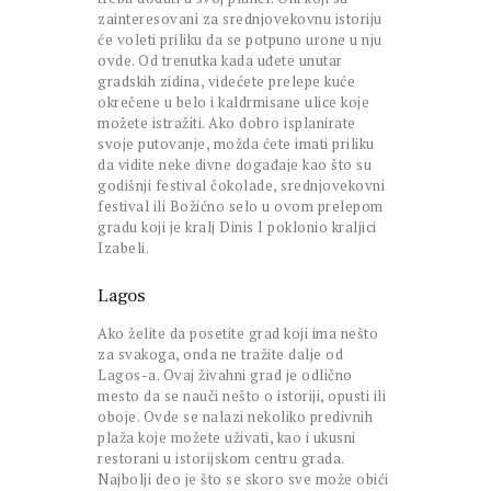
zainteresovani za srednjovekovnu istoriju
će voleti priliku da se potpuno urone u nju
ovde. Od trenutka kada uđete unutar
gradskih zidina, videćete prelepe kuće
okrečene u belo i kaldrmisane ulice koje
možete istražiti. Ako dobro isplanirate
svoje putovanje, možda ćete imati priliku
da vidite neke divne događaje kao što su
godišnji festival čokolade, srednjovekovni
festival ili Božićno selo u ovom prelepom
gradu koji je kralj Dinis I poklonio kraljici
Izabeli.
Lagos
Ako želite da posetite grad koji ima nešto
za svakoga, onda ne tražite dalje od
Lagos-a. Ovaj živahni grad je odlično
mesto da se nauči nešto o istoriji, opusti ili
oboje. Ovde se nalazi nekoliko predivnih
plaža koje možete uživati, kao i ukusni
restorani u istorijskom centru grada.
Najbolji deo je što se skoro sve može obići