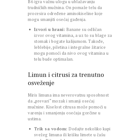
B6 igra važnu ulogu u ublažavanju
trudničkih mučnina. On pomaže telu da
procesira određene aminokiseline koje
mogu smanjiti osećaj gađenja.
Izvori u hrani:
Banane su odličan
izvor ovog vitamina, a uz to su blage za
stomak i bogate kalijumom. Takođe,
leblebije, piletina i integralne žitarice
mogu pomoći da nivo ovog vitamina u
telu bude optimalan.
Limun i citrusi za trenutno
osveženje
Miris limuna ima neverovatnu sposobnost
da „prevari“ mozak i smanji osećaj
mučnine. Kiselost citrusa može pomoći u
varenju i smanjenju osećaja gorčine u
ustima.
Trik sa vodom:
Dodajte nekoliko kapi
svežeg limuna ili krišku limete u čašu