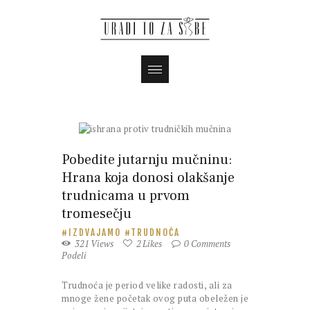
Magazin
Pobedite jutarnju mučninu:
Hrana koja donosi olakšanje
trudnicama u prvom
tromesečju
IZDVAJAMO
TRUDNOĆA
321
Views
2
Likes
0
Comments
Podeli
Trudnoća je period velike radosti, ali za
mnoge žene početak ovog puta obeležen je