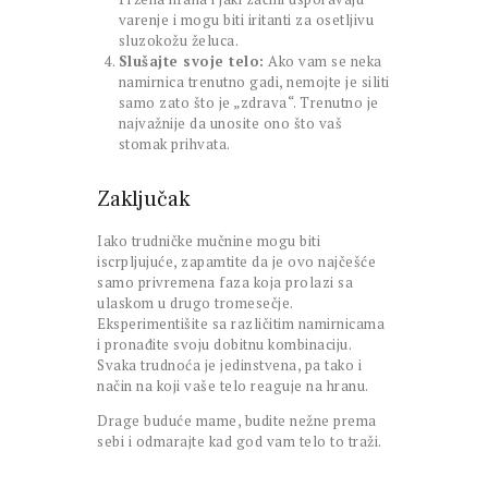
varenje i mogu biti iritanti za osetljivu
sluzokožu želuca.
Slušajte svoje telo:
Ako vam se neka
namirnica trenutno gadi, nemojte je siliti
samo zato što je „zdrava“. Trenutno je
najvažnije da unosite ono što vaš
stomak prihvata.
Zaključak
Iako trudničke mučnine mogu biti
iscrpljujuće, zapamtite da je ovo najčešće
samo privremena faza koja prolazi sa
ulaskom u drugo tromesečje.
Eksperimentišite sa različitim namirnicama
i pronađite svoju dobitnu kombinaciju.
Svaka trudnoća je jedinstvena, pa tako i
način na koji vaše telo reaguje na hranu.
Drage buduće mame, budite nežne prema
sebi i odmarajte kad god vam telo to traži.