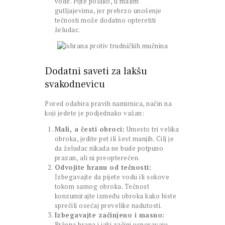
vode. Pijte polako, u malim
gutljajevima, jer prebrzo unošenje
tečnosti može dodatno opteretiti
želudac.
Dodatni saveti za lakšu
svakodnevicu
Pored odabira pravih namirnica, način na
koji jedete je podjednako važan:
Mali, a česti obroci:
Umesto tri velika
obroka, jedite pet ili šest manjih. Cilj je
da želudac nikada ne bude potpuno
prazan, ali ni preopterećen.
Odvojite hranu od tečnosti:
Izbegavajte da pijete vodu ili sokove
tokom samog obroka. Tečnost
konzumirajte između obroka kako biste
sprečili osećaj prevelike nadutosti.
Izbegavajte začinjeno i masno:
Pržena hrana i jaki začini usporavaju