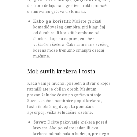
direktno deluju na digestivni trakt i pomažu
u smirivanju grčeva u stomaku.
Kako ga koristiti:
Možete grickati
komadić svežeg đumbira, piti blagi čaj
od đumbira ili koristiti bombone od
đumbira koje su napravljene bez
veštačkih šećera. Čak i sam miris svežeg
korena može trenutno smanjiti osećaj
mučnine.
Moć suvih krekera i tosta
Kada vam je mučno, poslednja stvar o kojoj
razmišljate je obilan obrok. Međutim,
prazan želudac često pogoršava stanje.
Suve, skrobne namirnice poput krekera,
tosta ili običnog dvopeka pomažu u
apsorpciji viška želudačne kiseline.
Savet:
Držite pakovanje krekera pored
kreveta. Ako pojedete jedan ili dva
krekera odmah nakon buđenja, pre nego