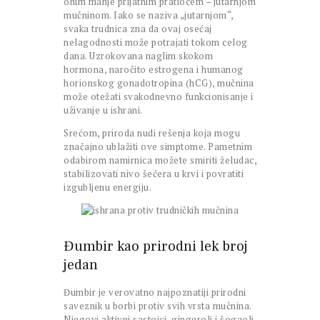
onim manje prijatnim pratiocem – jutarnjom
mučninom. Iako se naziva „jutarnjom“,
svaka trudnica zna da ovaj osećaj
nelagodnosti može potrajati tokom celog
dana. Uzrokovana naglim skokom
hormona, naročito estrogena i humanog
horionskog gonadotropina (hCG), mučnina
može otežati svakodnevno funkcionisanje i
uživanje u ishrani.
Srećom, priroda nudi rešenja koja mogu
značajno ublažiti ove simptome. Pametnim
odabirom namirnica možete smiriti želudac,
stabilizovati nivo šećera u krvi i povratiti
izgubljenu energiju.
Đumbir kao prirodni lek broj
jedan
Đumbir je verovatno najpoznatiji prirodni
saveznik u borbi protiv svih vrsta mučnina.
Njegovi aktivni sastojci, gingeroli i šogaoli,