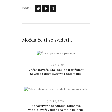
Podeli:
Možda će ti se svideti i
JUL 26, 2025
Voće i povrće: Šta (ne) ide u frižider?
Saveti za dužu svežinu i bolji ukus!
JUL 16, 2024
Zdravstvene prednosti kokosove
vode: Osvežavajuće i sa malo kalorija