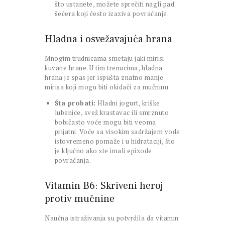
što ustanete, možete sprečiti nagli pad
šećera koji često izaziva povraćanje.
Hladna i osvežavajuća hrana
Mnogim trudnicama smetaju jaki mirisi
kuvane hrane. U tim trenucima, hladna
hrana je spas jer ispušta znatno manje
mirisa koji mogu biti okidači za mučninu.
Šta probati:
Hladni jogurt, kriške
lubenice, svež krastavac ili smrznuto
bobičasto voće mogu biti veoma
prijatni. Voće sa visokim sadržajem vode
istovremeno pomaže i u hidrataciji, što
je ključno ako ste imali epizode
povraćanja.
Vitamin B6: Skriveni heroj
protiv mučnine
Naučna istraživanja su potvrdila da vitamin