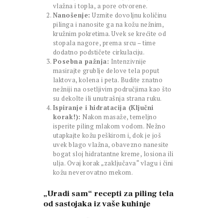
vlažna i topla, a pore otvorene.
Nanošenje:
Uzmite dovoljnu količinu
pilinga i nanosite ga na kožu nežnim,
kružnim pokretima. Uvek se krećite od
stopala nagore, prema srcu – time
dodatno podstičete cirkulaciju.
Posebna pažnja:
Intenzivnije
masirajte grublje delove tela poput
laktova, kolena i peta. Budite znatno
nežniji na osetljivim područjima kao što
su dekolte ili unutrašnja strana ruku.
Ispiranje i hidratacija (Ključni
korak!):
Nakon masaže, temeljno
isperite piling mlakom vodom. Nežno
utapkajte kožu peškirom i, dok je još
uvek blago vlažna, obavezno nanesite
bogat sloj hidratantne kreme, losiona ili
ulja. Ovaj korak „zaključava“ vlagu i čini
kožu neverovatno mekom.
„Uradi sam“ recepti za piling tela
od sastojaka iz vaše kuhinje