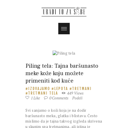
Piling tela: Tajna baršunasto
meke kože koju možete
primeniti kod kuće
IZDVAJAMO
LEPOTA
TRETMANI
449
Views
TRETMANI TELA
1
Like
0
Comments
Podeli
Svi sanjamo o koži koja je na dodir
baršunasto meka, glatka i blistava. Često
mislimo da je tajna takvog izgleda skrivena
u skupim spa tretmanima, ali istina je