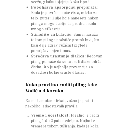
svežu, glatku i sjajniju kožu ispod.
Poboljšava apsorpciju preparata:
Kada je površina kože čista, mleko za
telo, puter ili ulje koje nanesete nakon
pilinga mogu dublje da prodru i budu
mnogo efikasniji.
Stimuliše cirkulaciju:
Sama masaža
tokom pilinga podstiče protok krvi, što
koži daje zdrav, ružičast izgled i
poboljšava njen tonus.
Sprečava urastanje dlačica:
Redovan
piling pomaže da se folikuli dlake održe
čistim, što je najbolja prevencija za
dosadne i bolne urasle dlačice.
Kako pravilno raditi piling tela:
Vodič u 4 koraka
Za maksimalan efekat, važno je pratiti
nekoliko jednostavnih pravila.
Vreme i učestalost:
Idealno je raditi
piling 1 do 2 puta nedeljno. Najbolje
vreme je tokom tuširanja, kada je koža