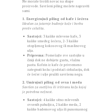
Ne morate trošiti novac na skupe
proizvode. Savršeni piling možete napraviti
sami.
1. Energizujući piling od kafe i šećera
Idealan za jutarnje buđenje kože i borbu
protiv celulita.
Sastojci:
3 kašike mlevene kafe, 3
kašike smeđeg šećera, 2-3 kašike
otopljenog kokosovog ili maslinovog
ulja.
Priprema:
Pomešajte sve sastojke u
činiji dok ne dobijete gustu, vlažnu
pastu. Kofein iz kafe će privremeno
zategnuti kožu i podstaći cirkulaciju, dok
će šećer i ulje pružiti savršenu negu.
2. Umirujući piling od ovsa i meda
Savršen za osetljivu ili iritiranu kožu kojoj
je potrebna nežnost.
Sastojci:
4 kašike sitno mlevenih
ovsenih pahuljica, 2 kašike meda, 2
kašike bademovog ulja ili punomasnog