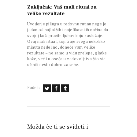
Zaključak: Vaš mali ritual za
velike rezultate
Uvođenje pilinga u redovnu rutinu nege je
jedan od najlakših i najefikasnijih načina da
svojoj koži pružite ljubav koju zaslužuje.
Ovaj mali ritual, koji traje svega nekoliko
minuta nedeljno, doneće vam velike
rezultate – ne samo u vidu prelepe, glatke
kože, već i u osećaju zadovoljstva što ste
učinili nešto dobro za sebe.
Podeli:
Možda će ti se svideti i