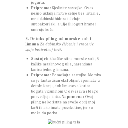
jogurta.
Priprema:
Sjedinite sastojke. Ovas
nežno uklanja mrtve ćelije bez iritacije,
med dubinski hidrira i deluje
antibakterijski, a ulje ili jogurt hrane i
umiruju kožu.
3. Detoks piling od morske soli i
limuna
Za dubinsko čišćenje i vraćanje
sjaja beživotnoj koži.
Sastojci:
4 kašike sitne morske soli, 3
kašike maslinovog ulja, narendana
korica jednog limuna.
Priprema:
Pomešajte sastojke. Morska
so je fantastičan eksfolijant i pomaže u
detoksikaciji, dok limunova korica
bogata vitaminom C osvežava i blago
posvetljuje kožu.
Napomena:
Ovaj
piling ne koristite na sveže obrijanoj
koži ili ako imate posekotine, jer so
može da pecka.