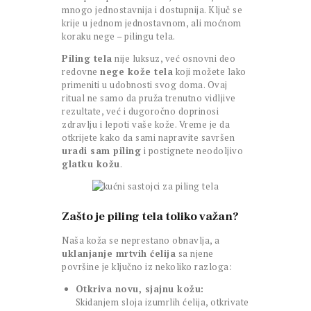
mnogo jednostavnija i dostupnija. Ključ se
krije u jednom jednostavnom, ali moćnom
koraku nege – pilingu tela.
Piling tela
nije luksuz, već osnovni deo
redovne
nege kože tela
koji možete lako
primeniti u udobnosti svog doma. Ovaj
ritual ne samo da pruža trenutno vidljive
rezultate, već i dugoročno doprinosi
zdravlju i lepoti vaše kože. Vreme je da
otkrijete kako da sami napravite savršen
uradi sam piling
i postignete neodoljivo
glatku kožu
.
Zašto je piling tela toliko važan?
Naša koža se neprestano obnavlja, a
uklanjanje mrtvih ćelija
sa njene
površine je ključno iz nekoliko razloga:
Otkriva novu, sjajnu kožu:
Skidanjem sloja izumrlih ćelija, otkrivate