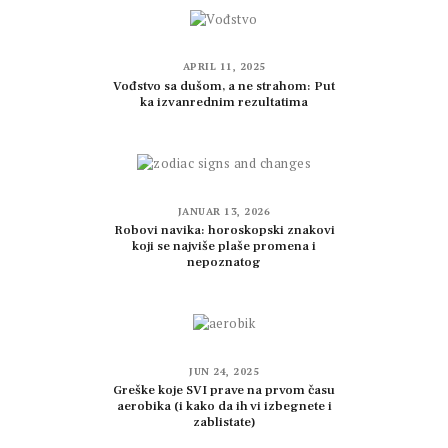
APRIL 11, 2025
Vođstvo sa dušom, a ne strahom: Put
ka izvanrednim rezultatima
JANUAR 13, 2026
Robovi navika: horoskopski znakovi
koji se najviše plaše promena i
nepoznatog
JUN 24, 2025
Greške koje SVI prave na prvom času
aerobika (i kako da ih vi izbegnete i
zablistate)