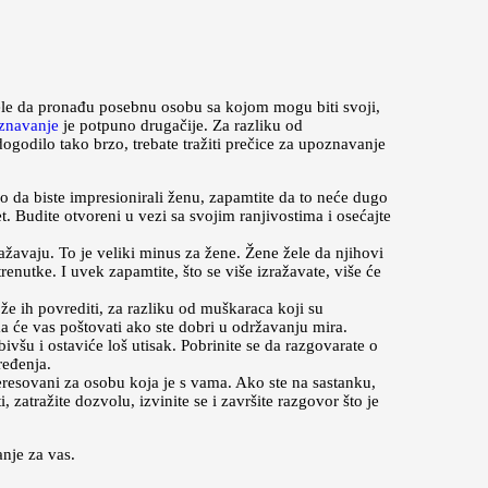
ele da pronađu posebnu osobu sa kojom mogu biti svoji,
znavanje
je potpuno drugačije. Za razliku od
odilo tako brzo, trebate tražiti prečice za upoznavanje
o da biste impresionirali ženu, zapamtite da to neće dugo
et. Budite otvoreni u vezi sa svojim ranjivostima i osećajte
ažavaju. To je veliki minus za žene. Žene žele da njihovi
enutke. I uvek zapamtite, što se više izražavate, više će
 ih povrediti, za razliku od muškaraca koji su
ama će vas poštovati ako ste dobri u održavanju mira.
ivšu i ostaviće loš utisak. Pobrinite se da razgovarate o
ređenja.
teresovani za osobu koja je s vama. Ako ste na sastanku,
zatražite dozvolu, izvinite se i završite razgovor što je
nje za vas.