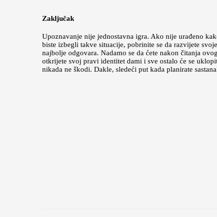
Zaključak
Upoznavanje nije jednostavna igra. Ako nije urađeno kako
biste izbegli takve situacije, pobrinite se da razvijete s
najbolje odgovara. Nadamo se da ćete nakon čitanja ovog č
otkrijete svoj pravi identitet dami i sve ostalo će se ukl
nikada ne škodi. Dakle, sledeći put kada planirate sastan