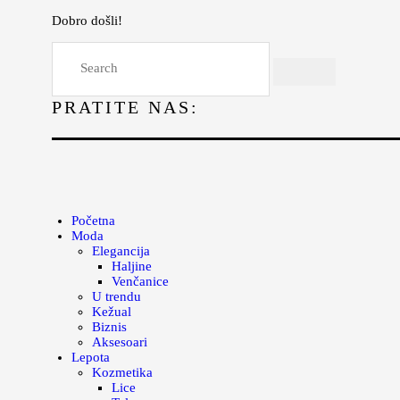
Dobro došli!
Početna
Moda
PRATITE NAS:
Lepota
Mama i deca
Lifestyle
Zdravlje
Početna
Moda
Kuhinja
Elegancija
Haljine
Magazin
Venčanice
U trendu
Kežual
Biznis
Aksesoari
Lepota
Kozmetika
Lice