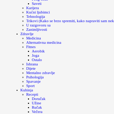
Saveti
Karijera
Kućni ljubimci
Tehnologija
Trikovi (Kako se brzo spremiti, kako napraviti sam nek
U razgovoru sa
Zanimljivosti
Zdravlje
Medicina
Alternativna medicina
Fitnes
Aerobik
Joga
Ostalo
Ishrana
Dijete
Mentalno zdravlje
Psihologija
Spavanje
Sport
Kuhinja
Recepti
Doručak
Užine
Ručak
Večera