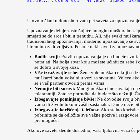
441
Views
0
Likes
0
Co
LJUBAV, VEZE & SEX
U ovom članku donosimo vam pet saveta za upoznavanje 
Upoznavanje deluje zastrašujuće mnogim muškarcima. Ipak
smejati se do srca i biti u trenutku. Ali, nije svaki muš
tradicionalnog upoznavanja, moderno upoznavanje se svod
i trenutno zadovoljstvo. Postoje neki saveti za upoznava
Budite svoji:
Pravilo upoznavanja je da budete svoji. 
potrajati. Najbolja stvar koju možete učiniti za sebe i
se dobro u svojoj koži.
Više izražavajte sebe:
Žene vole muškarce koji su izra
muškarci budu vokalni u vezi sa stvarima. Voleće ako im
se i vaš partner otvoriti prema vama.
Nemojte biti surovi:
Mnogi muškarci ne shvataju da su
tolerantniji. Zato se potrudite da budete što nežniji. Č
Izbegavajte pominjanje bivše:
Ne dovodite svoju bivšu
vama ili životu tokom vaših sastanaka. Dame neće biti 
Izbegavajte korišćenje telefona:
Ako stalno koristite
pobrinite se da odložite sve važne pozive i razgovore z
pre moguće.
Ako ove savete sledite dosledno, vaša ljubavna veza će po