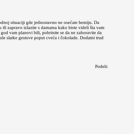
odnoj situaciji gde jednostavno ne osećate hemiju. Da
u ili zapravo izlazite s damama kako biste videli šta vam
a god vam planovi bili, pobrinite se da ne zaboravite da
 vole slatke gestove poput cveća i čokolade. Dodatni trud
Podeli: