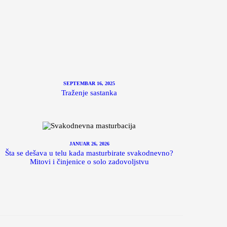
SEPTEMBAR 16, 2025
Traženje sastanka
JANUAR 26, 2026
Šta se dešava u telu kada masturbirate svakodnevno?
Mitovi i činjenice o solo zadovoljstvu