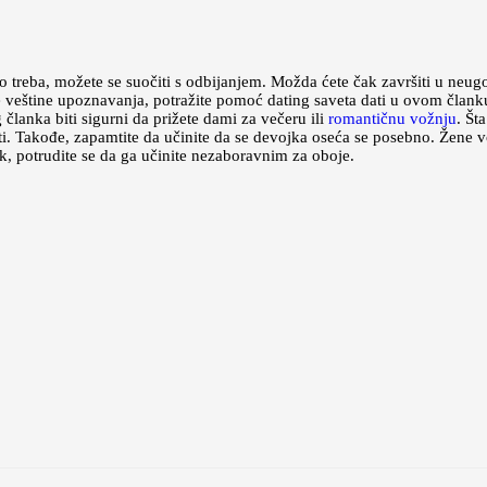
 treba, možete se suočiti s odbijanjem. Možda ćete čak završiti u neug
voje veštine upoznavanja, potražite pomoć dating saveta dati u ovom člank
lanka biti sigurni da prižete dami za večeru ili
romantičnu vožnju
. Št
opiti. Takođe, zapamtite da učinite da se devojka oseća se posebno. Žene
ak, potrudite se da ga učinite nezaboravnim za oboje.