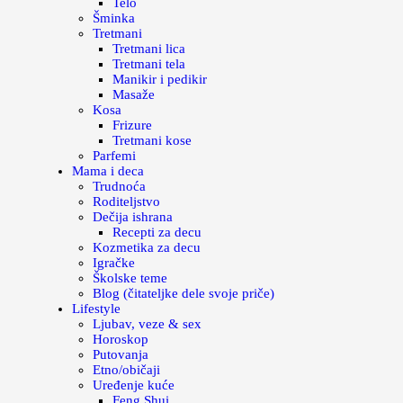
Telo
Šminka
Tretmani
Tretmani lica
Tretmani tela
Manikir i pedikir
Masaže
Kosa
Frizure
Tretmani kose
Parfemi
Mama i deca
Trudnoća
Roditeljstvo
Dečija ishrana
Recepti za decu
Kozmetika za decu
Igračke
Školske teme
Blog (čitateljke dele svoje priče)
Lifestyle
Ljubav, veze & sex
Horoskop
Putovanja
Etno/običaji
Uređenje kuće
Feng Shui