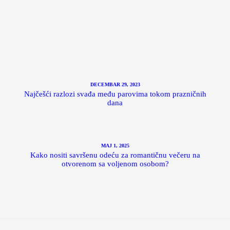
DECEMBAR 29, 2023
Najčešći razlozi svađa među parovima tokom prazničnih
dana
MAJ 1, 2025
Kako nositi savršenu odeću za romantičnu večeru na
otvorenom sa voljenom osobom?