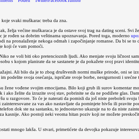
mments
Podeli
Twitter
Facebook
Tumblr
koje svaki muškarac treba da zna.
, želja većine muškaraca je da ostave svoj trag na dating sceni. Svi ž
karac je rođen sa dobrim veštinama upoznavanja. Pored toga, moderno
upo
i na pronalaženje nekoga odmah i započinjanje romanse. Da bi se to dog
nje koji će vam pomoći.
Niko ne voli biti oko pretencioznih ljudi. Ako menjate svoju ličnost sam
 osobu s kojom planirate da se sastanete je da pokažete svoj pravi identit
žajni. Ali bilo da je to zbog društvenih normi muške prirode, oni se izr
 podelite svoja osećanja, ispričate svoje borbe, nesigurnosti i srećne tr
 žene vođene svojim emocijama. Bilo koji grub ili surov komentar može
ak i ako želite da izrazite svoj stav, pobrinite se da ne podižete glas. D
 u razgovore. To će je naterati da pomisli da još niste preboleli svoju b
zainteresovane za vas ako nastavljate da pominjete bivšu ili pravite po
 telefon dok ste na sastanku, to jednostavno ukazuje na to da niste zain
a kasnije. Ako postoji neki veoma hitan poziv koji ne možete preskočiti, 
stati mnogo lakša. U stvari, primetićete da devojka pokazuje interesova