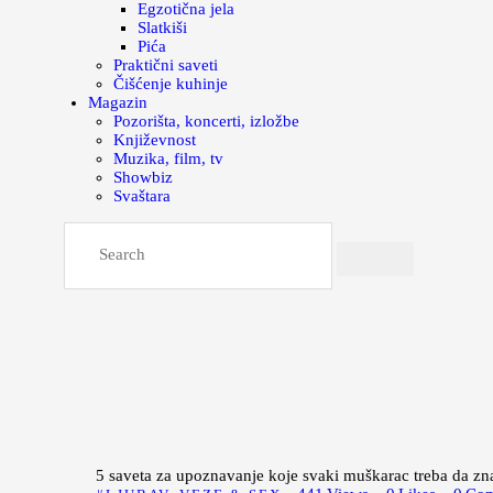
Egzotična jela
Slatkiši
Pića
Praktični saveti
Čišćenje kuhinje
Magazin
Pozorišta, koncerti, izložbe
Književnost
Muzika, film, tv
Showbiz
Svaštara
5 saveta za upoznavanje koje svaki muškarac treba da zn