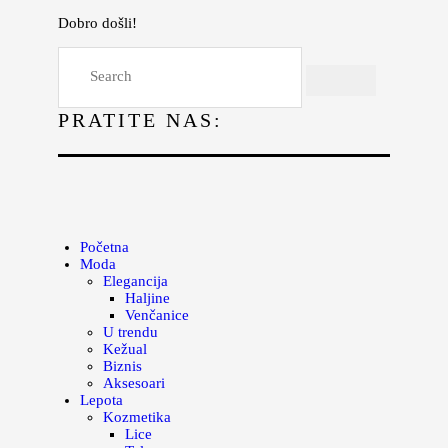
Dobro došli!
Početna
Moda
PRATITE NAS:
Lepota
Mama i deca
Lifestyle
Zdravlje
Početna
Moda
Kuhinja
Elegancija
Haljine
Magazin
Venčanice
U trendu
Kežual
Biznis
Aksesoari
Lepota
Kozmetika
Lice