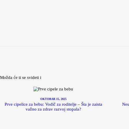
Možda će ti se svideti i
OKTOBAR 15, 2025
Prve cipelice za bebu: Vodič za roditelje – Šta je zaista
Neu
važno za zdrav razvoj stopala?