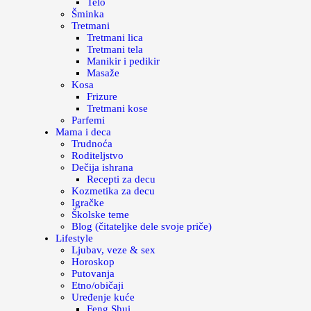
Telo
Šminka
Tretmani
Tretmani lica
Tretmani tela
Manikir i pedikir
Masaže
Kosa
Frizure
Tretmani kose
Parfemi
Mama i deca
Trudnoća
Roditeljstvo
Dečija ishrana
Recepti za decu
Kozmetika za decu
Igračke
Školske teme
Blog (čitateljke dele svoje priče)
Lifestyle
Ljubav, veze & sex
Horoskop
Putovanja
Etno/običaji
Uređenje kuće
Feng Shui