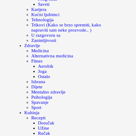
Saveti
Karijera
Kućni ljubimci
Tehnologija
Trikovi (Kako se brzo spremiti, kako
napraviti sam neke prozvode.. )
U razgovoru sa
Zanimljivosti
Zdravlje
Medicina
Alternativna medicina
Fitnes
Aerobik
Joga
Ostalo
Ishrana
Dijete
Mentalno zdravlje
Psihologija
Spavanje
Sport
Kuhinja
Recepti
Doručak
Užine
Ručak