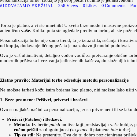
Personalizacija torbe: Dodajte joj svoj pečat i učinite je jedinstvenom!
358
Views
0
Likes
0
Comments
Pod
IZDVAJAMO
KEŽUAL
Torba je platno, a vi ste umetnik! U svetu brze mode i masovne proizvod
autentično
vaše
. Koliko puta ste ugledale predivnu torbu, ali ste požel
Personalizacija torbe nije samo trend; to je izraz stila, sećanja i kreativn
od kopija, dodavanje ličnog pečata je najzabavniji modni poduhvat.
Ovo je vaš ultimativni, detaljno vođen vodič za pretvaranje obične to
modernih prišivaka i vezivanja jedinstvenih kaiševa, do složenijih tehnik
Zlatno pravilo: Materijal torbe određuje metodu personalizacije
Ne možete farbati kožu istim bojama kao platno, niti možete lako ušiti v
1. Brze promene: Prišivci, privesci i broševi
Ovo su najlakši načini za personalizaciju, jer su privremeni ili se lak
Prišivci (Patches) i Bedževi:
Metoda:
Izaberite
patch
motive koji predstavljaju vaše hobije, p
ručno prišiti
za dugotrajnost (za
jeans
ili platnene
tote
torbe).
Tip za stil:
Ne preterujte. Dva do tri dobro pozicionirana prišiv