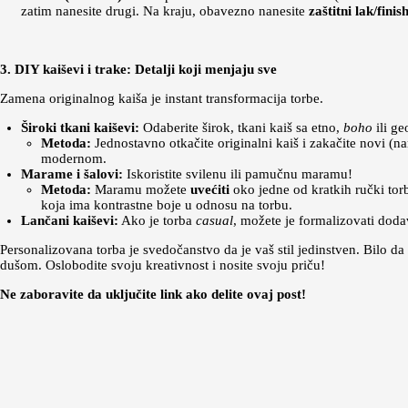
zatim nanesite drugi. Na kraju, obavezno nanesite
zaštitni lak/finis
3. DIY kaiševi i trake: Detalji koji menjaju sve
Zamena originalnog kaiša je instant transformacija torbe.
Široki tkani kaiševi:
Odaberite širok, tkani kaiš sa etno,
boho
ili ge
Metoda:
Jednostavno otkačite originalni kaiš i zakačite novi (n
modernom.
Marame i šalovi:
Iskoristite svilenu ili pamučnu maramu!
Metoda:
Maramu možete
uvećiti
oko jedne od kratkih ručki torb
koja ima kontrastne boje u odnosu na torbu.
Lančani kaiševi:
Ako je torba
casual
, možete je formalizovati dod
Personalizovana torba je svedočanstvo da je vaš stil jedinstven. Bilo 
dušom. Oslobodite svoju kreativnost i nosite svoju priču!
Ne zaboravite da uključite link ako delite ovaj post!