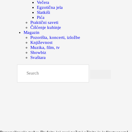
Večera
Egzotična jela
Slatkiši
Pića
Praktični saveti
Čišćenje kuhinje
Magazin
Pozorišta, koncerti, izložbe
Književnost
Muzika, film, tv
Showbiz
Svaštara