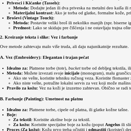
Privesci i Kićanke (Tassels):
Metoda:
Dodajte jedan ili dva priveska na metalni deo kaiša ili
Materijalni kontrast:
Ako je torba od glatke, formalne kože, pri
Broševi (Vintage Touch):
Metoda:
Postavite veliki broš ili nekoliko manjih (npr. biserne i
Prednost:
Lako se skidaju pre čišćenja i ne ostavljaju trajna ošte
2. Kreiranje teksta i slike: Vez i farbanje
Ove metode zahtevaju malo više truda, ali daju najunikatnije rezultate.
A. Vez (Embroidery): Elegantan i trajan pečat
Idealno za:
Platnene torbe (
tote
),
bucket
torbe od debljeg tekstila, il
Metoda:
Možete izvezati svoje
inicijale
(monogram), malu grančicu c
Ako ste vešte, koristite tehniku ručnog veza. Koristite flomaster
Ako niste vešte, potražite lokalni servis za vez koji može mašinsk
Pravilo za kožu:
Vez na koži je izuzetno zahtevan. Obično se radi t
B. Farbanje (Painting): Umetnost na platnu
Idealno za:
Platnene torbe, cipele od platna, ili glatke kožne tašne.
Boje:
Za tekstil:
Koristite akrilne boje za tekstil.
Za kožu:
Koristite specijalne boje za kožu (poput
Angelus
ili sl
Proces (Za kožu):
Kožu prvo treba očistiti i
odmastiti
(koristeći den