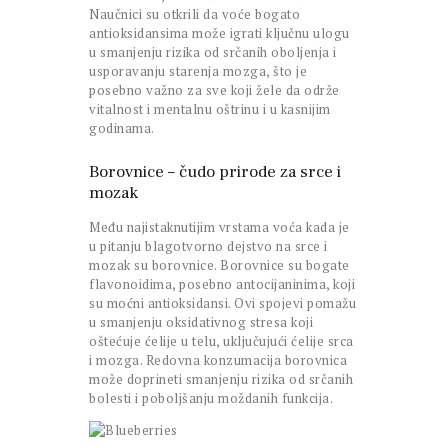
Naučnici su otkrili da voće bogato
antioksidansima može igrati ključnu ulogu
u smanjenju rizika od srčanih oboljenja i
usporavanju starenja mozga, što je
posebno važno za sve koji žele da održe
vitalnost i mentalnu oštrinu i u kasnijim
godinama.
Borovnice – čudo prirode za srce i
mozak
Među najistaknutijim vrstama voća kada je
u pitanju blagotvorno dejstvo na srce i
mozak su borovnice. Borovnice su bogate
flavonoidima, posebno antocijaninima, koji
su moćni antioksidansi. Ovi spojevi pomažu
u smanjenju oksidativnog stresa koji
oštećuje ćelije u telu, uključujući ćelije srca
i mozga. Redovna konzumacija borovnica
može doprineti smanjenju rizika od srčanih
bolesti i poboljšanju moždanih funkcija.