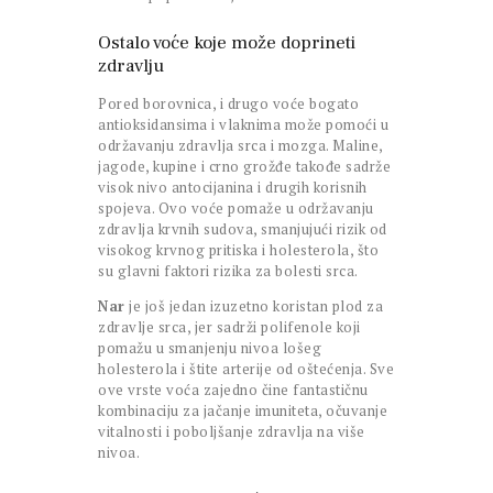
Ostalo voće koje može doprineti
zdravlju
Pored borovnica, i drugo voće bogato
antioksidansima i vlaknima može pomoći u
održavanju zdravlja srca i mozga. Maline,
jagode, kupine i crno grožđe takođe sadrže
visok nivo antocijanina i drugih korisnih
spojeva. Ovo voće pomaže u održavanju
zdravlja krvnih sudova, smanjujući rizik od
visokog krvnog pritiska i holesterola, što
su glavni faktori rizika za bolesti srca.
Nar
je još jedan izuzetno koristan plod za
zdravlje srca, jer sadrži polifenole koji
pomažu u smanjenju nivoa lošeg
holesterola i štite arterije od oštećenja. Sve
ove vrste voća zajedno čine fantastičnu
kombinaciju za jačanje imuniteta, očuvanje
vitalnosti i poboljšanje zdravlja na više
nivoa.