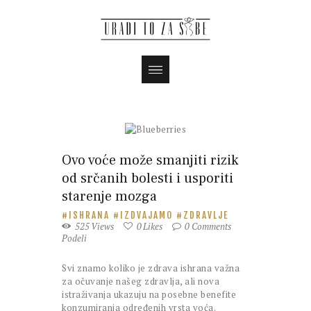
Ovo voće može smanjiti rizik
od srčanih bolesti i usporiti
starenje mozga
ISHRANA
IZDVAJAMO
ZDRAVLJE
525
Views
0
Likes
0
Comments
Podeli
Svi znamo koliko je zdrava ishrana važna
za očuvanje našeg zdravlja, ali nova
istraživanja ukazuju na posebne benefite
konzumiranja određenih vrsta voća.