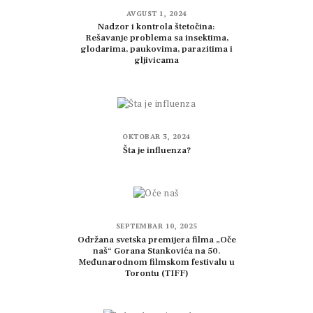
AVGUST 1, 2024
Nadzor i kontrola štetočina:
Rešavanje problema sa insektima,
glodarima, paukovima, parazitima i
gljivicama
OKTOBAR 3, 2024
Šta je influenza?
SEPTEMBAR 10, 2025
Održana svetska premijera filma „Oče
naš“ Gorana Stankovića na 50.
Međunarodnom filmskom festivalu u
Torontu (TIFF)