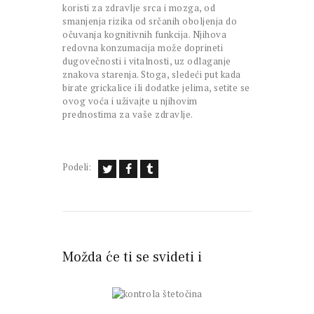
koristi za zdravlje srca i mozga, od
smanjenja rizika od srčanih oboljenja do
očuvanja kognitivnih funkcija. Njihova
redovna konzumacija može doprineti
dugovečnosti i vitalnosti, uz odlaganje
znakova starenja. Stoga, sledeći put kada
birate grickalice ili dodatke jelima, setite se
ovog voća i uživajte u njihovim
prednostima za vaše zdravlje.
Podeli:
Možda će ti se svideti i