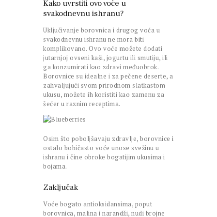
Kako uvrstiti ovo voće u
svakodnevnu ishranu?
Uključivanje borovnica i drugog voća u
svakodnevnu ishranu ne mora biti
komplikovano. Ovo voće možete dodati
jutarnjoj ovseni kaši, jogurtu ili smutiju, ili
ga konzumirati kao zdravi međuobrok.
Borovnice su idealne i za pečene deserte, a
zahvaljujući svom prirodnom slatkastom
ukusu, možete ih koristiti kao zamenu za
šećer u raznim receptima.
Osim što poboljšavaju zdravlje, borovnice i
ostalo bobičasto voće unose svežinu u
ishranu i čine obroke bogatijim ukusima i
bojama.
Zaključak
Voće bogato antioksidansima, poput
borovnica, malina i narandži, nudi brojne