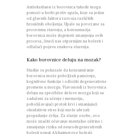
Antioksidansi iz borovnica takođe mogu
pomoći u borbi protiv upala, koje su jedan
od glavnih faktora razvoja različitih
hroničnih oboljenja. Upale su povezane sa
procesima starenja, a konzumacija
borovnica može doprineti smanjenju ovih
procesa, čineći nas otpornijim na bolesti i
odlažući pojavu znakova starenja.
Kako borovnice deluju na mozak?
Studije su pokazale da konzumiranje
borovnica može poboljšati pamćenje,
kognitivne funkcije i odložiti degenerativne
promene u mozgu. Flavonoidi iz borovnica
deluju na specifične delove mozga koji su
zaduženi za učenje i memoriju,
poboljšavajući protok krvi i smanjujući
oksidativni stres koji može ubrzati
propadanje ćelija. Za starije osobe, ovo
može značiti očuvanje mentalne oštrine i
smanjenje rizika od neurodegenerativnih
bolesti poput Alchajmerove bolesti.