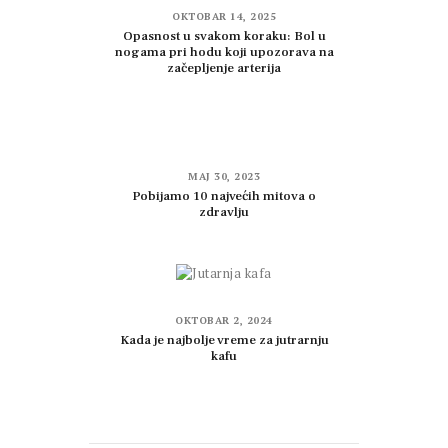
OKTOBAR 14, 2025
Opasnost u svakom koraku: Bol u
nogama pri hodu koji upozorava na
začepljenje arterija
MAJ 30, 2023
Pobijamo 10 najvećih mitova o
zdravlju
OKTOBAR 2, 2024
Kada je najbolje vreme za jutrarnju
kafu