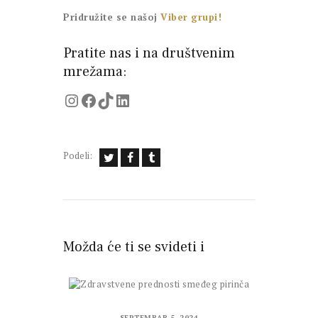
Pridružite se našoj
Viber grupi!
Pratite nas i na društvenim
mrežama:
Instagram
Facebook
TikTok
LinkedIn
Podeli:
Možda će ti se svideti i
SEPTEMBAR 5, 2024