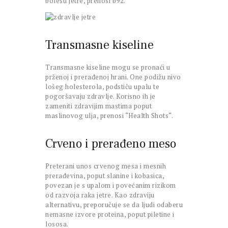
bolesti jetre, prenosi b92.
Transmasne kiseline
Transmasne kiseline mogu se pronaći u
prženoj i prerađenoj hrani. One podižu nivo
lošeg holesterola, podstiču upalu te
pogoršavaju zdravlje. Korisno ih je
zameniti zdravijim mastima poput
maslinovog ulja, prenosi “Health Shots“.
Crveno i prerađeno meso
Preterani unos crvenog mesa i mesnih
prerađevina, poput slanine i kobasica,
povezan je s upalom i povećanim rizikom
od razvoja raka jetre. Kao zdraviju
alternativu, preporučuje se da ljudi odaberu
nemasne izvore proteina, poput piletine i
lososa.