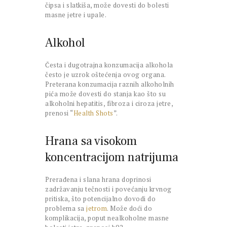
čipsa i slatkiša, može dovesti do bolesti
masne jetre i upale.
Alkohol
Česta i dugotrajna konzumacija alkohola
često je uzrok oštećenja ovog organa.
Preterana konzumacija raznih alkoholnih
pića može dovesti do stanja kao što su
alkoholni hepatitis, fibroza i ciroza jetre,
prenosi “
Health Shots
”.
Hrana sa visokom
koncentracijom natrijuma
Prerađena i slana hrana doprinosi
zadržavanju tečnosti i povećanju krvnog
pritiska, što potencijalno dovodi do
problema sa
jetrom
. Može doći do
komplikacija, poput nealkoholne masne