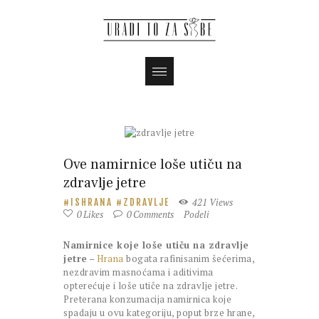
Ove namirnice loše utiču na
zdravlje jetre
421
Views
ISHRANA
ZDRAVLJE
0
Likes
0
Comments
Podeli
Namirnice koje loše utiču na zdravlje
jetre
–
Hrana
bogata rafinisanim šećerima,
nezdravim masnoćama i aditivima
opterećuje i loše utiče na zdravlje jetre.
Preterana konzumacija namirnica koje
spadaju u ovu kategoriju, poput brze hrane,