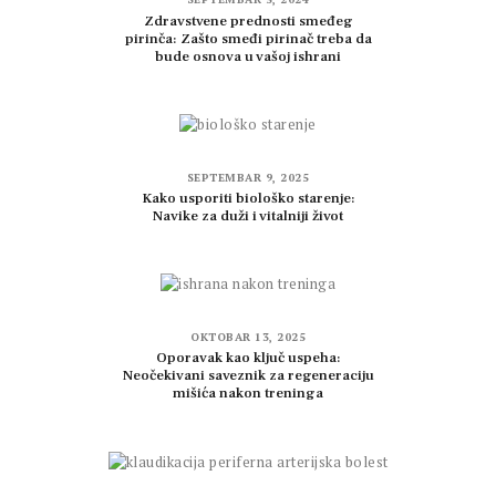
Zdravstvene prednosti smeđeg
pirinča: Zašto smeđi pirinač treba da
bude osnova u vašoj ishrani
SEPTEMBAR 9, 2025
Kako usporiti biološko starenje:
Navike za duži i vitalniji život
OKTOBAR 13, 2025
Oporavak kao ključ uspeha:
Neočekivani saveznik za regeneraciju
mišića nakon treninga