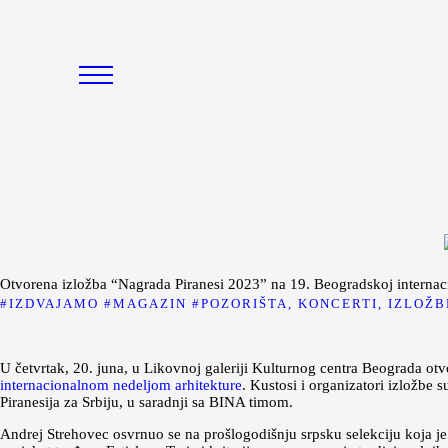
Početna
Moda
Lepota
Mama i deca
Lifestyle
Zdravlje
Kuhinja
Otvorena izložba “Nagrada Piranesi 2023” na 19. Beogradskoj internac
IZDVAJAMO
MAGAZIN
POZORIŠTA, KONCERTI, IZLOŽB
Magazin
U četvrtak, 20. juna, u Likovnoj galeriji Kulturnog centra Beograda otv
internacionalnom nedeljom arhitekture
. Kustosi i organizatori izložbe 
Piranesija za Srbiju, u saradnji sa BINA timom.
Andrej Strehovec osvrnuo se na prošlogodišnju srpsku selekciju koja je 