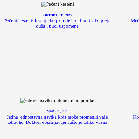
OKTOBAR 31, 2025
Pečeni kesteni: Jesenji dar prirode koji hrani telo, greje
Med 
dušu i budi uspomene
MART 28, 2025
Jedna jednostavna navika koja može promeniti vaše
Ko
zdravlje: Doktori objašnjavaju zašto je toliko važna