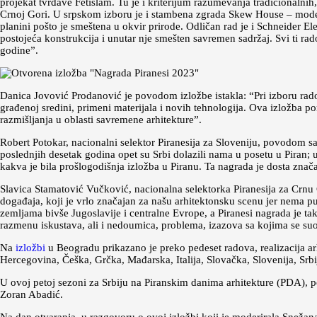
projekat tvrđave Fetislam. Tu je i kriterijum razumevanja tradicionalnih
Crnoj Gori. U srpskom izboru je i stambena zgrada Skew House – moder
planini pošto je smeštena u okvir prirode. Odličan rad je i Schneider E
postojeća konstrukcija i unutar nje smešten savremen sadržaj. Svi ti ra
godine”.
Danica Jovović Prodanović je povodom izložbe istakla: “Pri izboru rado
građenoj sredini, primeni materijala i novih tehnologija. Ova izložba p
razmišljanja u oblasti savremene arhitekture”.
Robert Potokar, nacionalni selektor Piranesija za Sloveniju, povodom s
poslednjih desetak godina opet su Srbi dolazili nama u posetu u Piran; 
kakva je bila prošlogodišnja izložba u Piranu. Ta nagrada je dosta znač
Slavica Stamatović Vučković, nacionalna selektorka Piranesija za Crnu 
događaja, koji je vrlo značajan za našu arhitektonsku scenu jer nema 
zemljama bivše Jugoslavije i centralne Evrope, a Piranesi nagrada je ta
razmenu iskustava, ali i nedoumica, problema, izazova sa kojima se s
Na
izložbi
u Beogradu prikazano je preko pedeset radova, realizacija ar
Hercegovina, Češka, Grčka, Mađarska, Italija, Slovačka, Slovenija, Srbi
U ovoj petoj sezoni za Srbiju na Piranskim danima arhitekture (PDA), po 
Zoran Abadić.