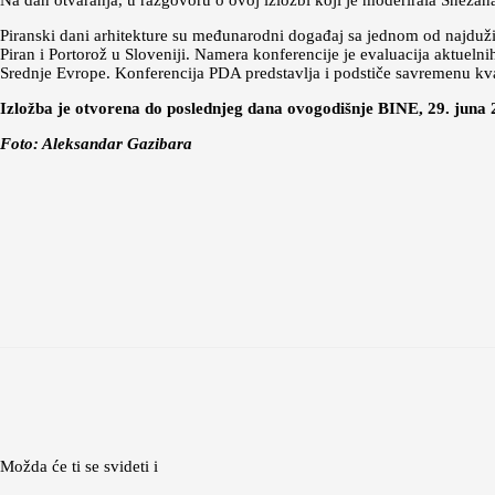
Na dan otvaranja, u razgovoru o ovoj izložbi koji je moderirala Snežan
Piranski dani arhitekture su međunarodni događaj sa jednom od najduž
Piran i Portorož u Sloveniji. Namera konferencije je evaluacija aktuelni
Srednje Evrope. Konferencija PDA predstavlja i podstiče savremenu kvali
Izložba je otvorena do poslednjeg dana ovogodišnje BINE, 29. juna 
Foto: Aleksandar Gazibara
Možda će ti se svideti i