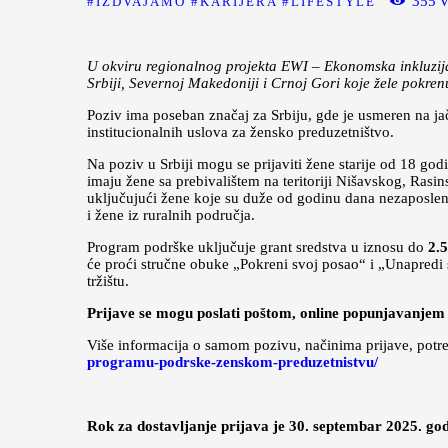
355
V
IZDVAJAMO
KARIJERA
LIFESTYLE
U okviru regionalnog projekta EWI – Ekonomska inkluzija
Srbiji, Severnoj Makedoniji i Crnoj Gori koje žele pokrenut
Poziv ima poseban značaj za Srbiju, gde je usmeren na jač
institucionalnih uslova za žensko preduzetništvo.
Na poziv u Srbiji mogu se prijaviti žene starije od 18 godi
imaju žene sa prebivalištem na teritoriji Nišavskog, Rasi
uključujući žene koje su duže od godinu dana nezaposlen
i žene iz ruralnih područja.
Program podrške uključuje grant sredstva u iznosu do
2.
će proći stručne obuke „Pokreni svoj posao“ i „Unapredi 
tržištu.
Prijave se mogu poslati poštom, online popunjavanjem 
Više informacija o samom pozivu, načinima prijave, potr
programu-podrske-zenskom-preduzetnistvu/
Rok za dostavljanje prijava je 30. septembar 2025. god