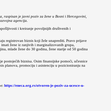
 raspisan je javni poziv za žene u Bosni i Hercegovini,
 razvojna agencija.
šljivosti i kreiranje povoljnijih društvenih i
aju registrovan biznis koji žele unaprediti. Pravo prijave
 imati žene iz ranjivih i marginalizovanih grupa,
ina, mlade žene do 30 godina, žene starije od 50 godina
e postojećih biznisa. Osim finansijske pomoći, učesnice
is planova, promociju i asistenciju u pozicioniranju na
-e:
https://eneca.org.rs/otvoren-je-poziv-za-ucesce-u-