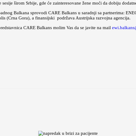
sije širom Srbije, gde će zainteresovane žene moći da dobiju dodatne i
padnog Balkana sprovodi CARE Balkans u saradnji sa partnerima: ENECA
s (Crna Gora), a finansijski podržava Austrijska razvojna agencija.
e predstavnica CARE Balkans molim Vas da se javite na mail
ewi.balkans