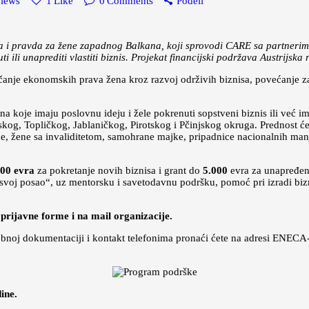
iews
1
Like
0
Comments
Podeli
 i pravda za žene zapadnog Balkana, koji sprovodi CARE sa partnerima,
i ili unaprediti vlastiti biznis. Projekat financijski podržava Austrijska
anje ekonomskih prava žena kroz razvoj održivih biznisa, povećanje zapo
na koje imaju poslovnu ideju i žele pokrenuti sopstveni biznis ili već im
nskog, Topličkog, Jablaničkog, Pirotskog i Pčinjskog okruga. Prednost će
e, žene sa invaliditetom, samohrane majke, pripadnice nacionalnih manj
500 evra
za pokretanje novih biznisa i grant do
5.000
evra za unapređenj
svoj posao“, uz mentorsku i savetodavnu podršku, pomoć pri izradi bizn
prijavne forme i na mail organizacije.
ebnoj dokumentaciji i kontakt telefonima pronaći ćete na adresi ENECA
ine.