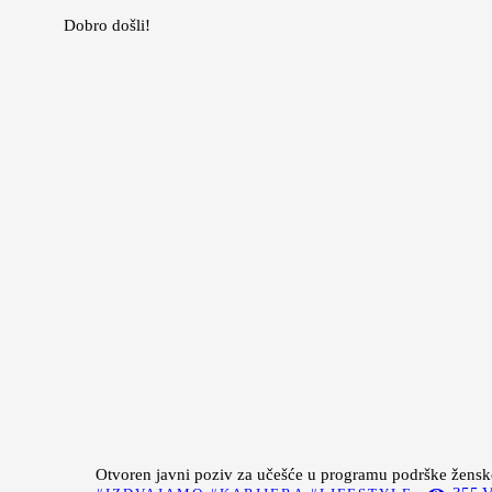
Dobro došli!
Početna
Moda
Lepota
Mama i deca
Lifestyle
Zdravlje
Kuhinja
Magazin
Otvoren javni poziv za učešće u programu podrške žens