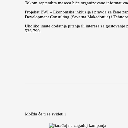
Tokom septembra meseca biće organizovane informativne se
Projekat EWI – Ekonomska inkluzija i pravda za žene za
Development Consulting (Severna Makedonija) i Tehnopoli
Ukoliko imate dodatnja pitanja ili interesa za gostovanj
536 790.
Možda će ti se svideti i