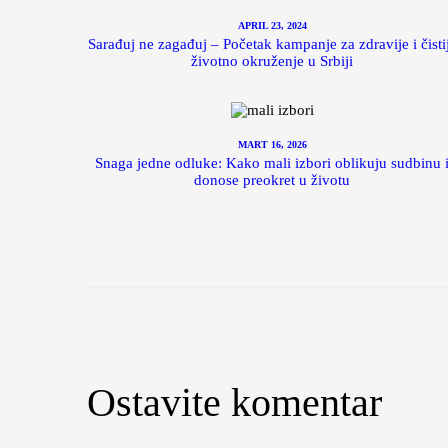
APRIL 23, 2024
Sarađuj ne zagađuj – Početak kampanje za zdravije i čisti
životno okruženje u Srbiji
MART 16, 2026
Snaga jedne odluke: Kako mali izbori oblikuju sudbinu 
donose preokret u životu
Ostavite komentar