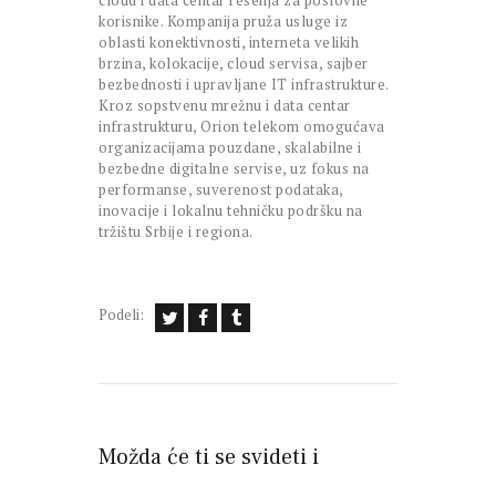
cloud i data centar rešenja za poslovne
korisnike. Kompanija pruža usluge iz
oblasti konektivnosti, interneta velikih
brzina, kolokacije, cloud servisa, sajber
bezbednosti i upravljane IT infrastrukture.
Kroz sopstvenu mrežnu i data centar
infrastrukturu, Orion telekom omogućava
organizacijama pouzdane, skalabilne i
bezbedne digitalne servise, uz fokus na
performanse, suverenost podataka,
inovacije i lokalnu tehničku podršku na
tržištu Srbije i regiona.
Podeli:
Možda će ti se svideti i