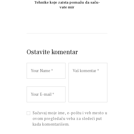
Teh­ni­ke ko­je za­i­sta po­ma­žu da sa­ču­
va­te mir
Ostavite komentar
Sačuvaj moje ime, e-poštu i veb mesto u
ovom pregledaču veba za sledeći put
kada komentarišem.