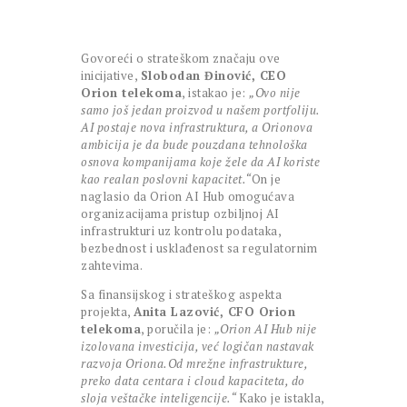
Govoreći o strateškom značaju ove
inicijative,
Slobodan Đinović, CEO
Orion telekoma
, istakao je:
„Ovo nije
samo još jedan proizvod u našem portfoliju.
AI postaje nova infrastruktura, a Orionova
ambicija je da bude pouzdana tehnološka
osnova kompanijama koje žele da AI koriste
kao realan poslovni kapacitet.“
On je
naglasio da Orion AI Hub omogućava
organizacijama pristup ozbiljnoj AI
infrastrukturi uz kontrolu podataka,
bezbednost i usklađenost sa regulatornim
zahtevima.
Sa finansijskog i strateškog aspekta
projekta,
Anita Lazović, CFO Orion
telekoma
, poručila je:
„Orion AI Hub nije
izolovana investicija, već logičan nastavak
razvoja Oriona.
Od mrežne infrastrukture,
preko data centara i cloud kapaciteta, do
sloja veštačke inteligencije.“
Kako je istakla,