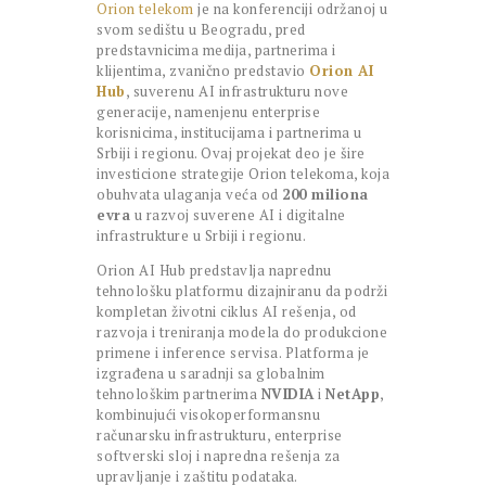
Orion telekom
je na konferenciji održanoj u
svom sedištu u Beogradu, pred
predstavnicima medija, partnerima i
klijentima, zvanično predstavio
Orion AI
Hub
, suverenu AI infrastrukturu nove
generacije, namenjenu enterprise
korisnicima, institucijama i partnerima u
Srbiji i regionu. Ovaj projekat deo je šire
investicione strategije Orion telekoma, koja
obuhvata ulaganja veća od
200 miliona
evra
u razvoj suverene AI i digitalne
infrastrukture u Srbiji i regionu.
Orion AI Hub predstavlja naprednu
tehnološku platformu dizajniranu da podrži
kompletan životni ciklus AI rešenja, od
razvoja i treniranja modela do produkcione
primene i inference servisa. Platforma je
izgrađena u saradnji sa globalnim
tehnološkim partnerima
NVIDIA
i
NetApp
,
kombinujući visokoperformansnu
računarsku infrastrukturu, enterprise
softverski sloj i napredna rešenja za
upravljanje i zaštitu podataka.