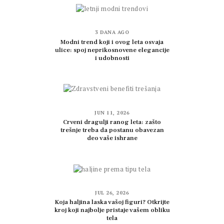
3 DANA AGO
Modni trend koji i ovog leta osvaja
ulice: spoj neprikosnovene elegancije
i udobnosti
JUN 11, 2026
Crveni dragulji ranog leta: zašto
trešnje treba da postanu obavezan
deo vaše ishrane
JUL 26, 2026
Koja haljina laska vašoj figuri? Otkrijte
kroj koji najbolje pristaje vašem obliku
tela