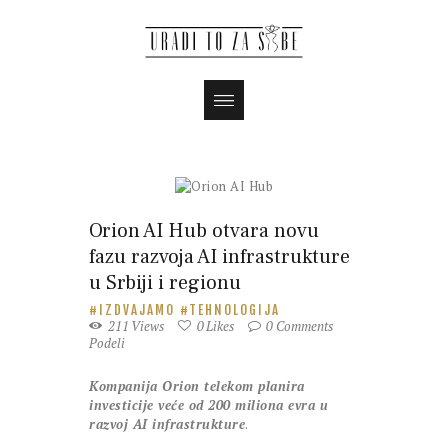
Orion AI Hub otvara novu
fazu razvoja AI infrastrukture
u Srbiji i regionu
IZDVAJAMO
TEHNOLOGIJA
211
Views
0
Likes
0
Comments
Podeli
Kompanija Orion telekom planira
investicije veće od 200 miliona evra u
razvoj AI infrastrukture
.