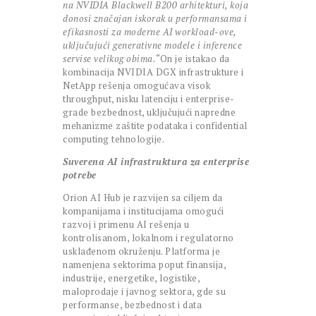
na NVIDIA Blackwell B200 arhitekturi, koja
donosi značajan iskorak u performansama i
efikasnosti za moderne AI workload-ove,
uključujući generativne modele i inference
servise velikog obima.“
On je istakao da
kombinacija NVIDIA DGX infrastrukture i
NetApp rešenja omogućava visok
throughput, nisku latenciju i enterprise-
grade bezbednost, uključujući napredne
mehanizme zaštite podataka i confidential
computing tehnologije.
Suverena AI infrastruktura za enterprise
potrebe
Orion AI Hub je razvijen sa ciljem da
kompanijama i institucijama omogući
razvoj i primenu AI rešenja u
kontrolisanom, lokalnom i regulatorno
usklađenom okruženju. Platforma je
namenjena sektorima poput finansija,
industrije, energetike, logistike,
maloprodaje i javnog sektora, gde su
performanse, bezbednost i data