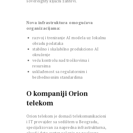
sovereignty ključni zahtevi.
Nova infrastruktura omogućava
organizacijama:
razvoj i treniranje AI modela uz lokalnu
obradu podataka
stabilno i skalabilno produkciono AI
okruženje
veću kontrolu nad troškovima i
resursima
usklađenost sa regulatornim i
bezbednosnim standardima
O kompaniji Orion
telekom
Orion telekom je domaći telekomunikacioni
i IT provajder sa sedištem u Beogradu,
specijalizovan za napredna infrastrukturna,