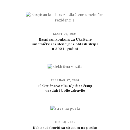
MART 29, 2024
Raspisan konkurs za Ukrštene
umetničke rezidencije iz oblasti stripa
u 2024. godini
FEBRUAR 27, 2024
Električna vozila: Ključ za čistiji
vazduh i bolje zdravlje
JUN 30, 2025
Ka­ko se iz­bo­ri­ti sa stre­som na po­slu: