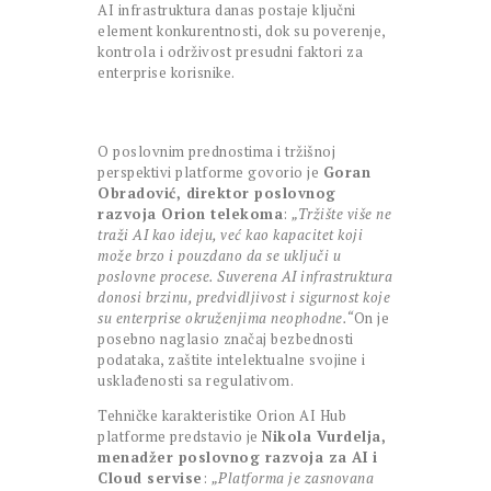
AI infrastruktura danas postaje ključni
element konkurentnosti, dok su poverenje,
kontrola i održivost presudni faktori za
enterprise korisnike.
O poslovnim prednostima i tržišnoj
perspektivi platforme govorio je
Goran
Obradović, direktor poslovnog
razvoja Orion telekoma
:
„Tržište više ne
traži AI kao ideju, već kao kapacitet koji
može brzo i pouzdano da se uključi u
poslovne procese. Suverena AI infrastruktura
donosi brzinu, predvidljivost i sigurnost koje
su enterprise okruženjima neophodne.“
On je
posebno naglasio značaj bezbednosti
podataka, zaštite intelektualne svojine i
usklađenosti sa regulativom.
Tehničke karakteristike Orion AI Hub
platforme predstavio je
Nikola Vurdelja,
menadžer poslovnog razvoja za AI i
Cloud servise
:
„Platforma je zasnovana