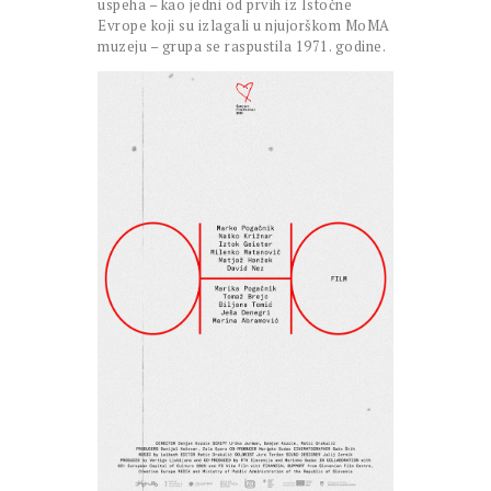
uspeha – kao jedni od prvih iz Istočne
Evrope koji su izlagali u njujorškom MoMA
muzeju – grupa se raspustila 1971. godine.