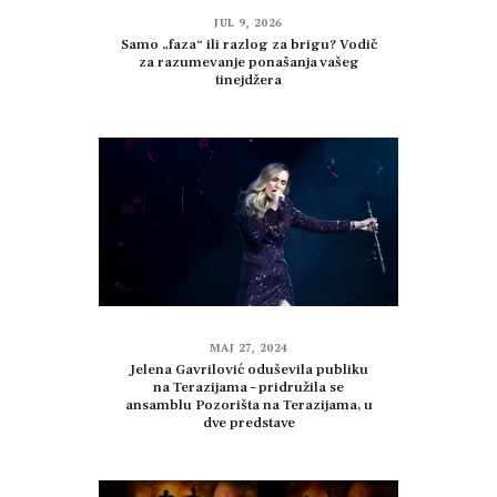
JUL 9, 2026
Samo „faza“ ili razlog za brigu? Vodič
za razumevanje ponašanja vašeg
tinejdžera
MAJ 27, 2024
Jelena Gavrilović oduševila publiku
na Terazijama – pridružila se
ansamblu Pozorišta na Terazijama, u
dve predstave