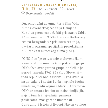
IZDVAJAMO
MAGAZIN
MUZIKA,
175
Views
0
Likes
FILM, TV
0
Comments
Podeli
Dugometražni dokumentarni film “Oho
film” slovenačkog reditelja Damjana
Kozolea premijerno će biti prikazan u Srbiji
23. novembra u 19:30 u Dvorani Kulturnog
centra Beograda uz prisustvo reditelja, u
okviru programa specijalnih projekcija na
31. Festivalu autorskog filma (FAF).
“OHO film” je ostvarenje o slovenačkom
avangardnom umetničkom pokretu i grupi
OHO. Ova avangardna grupa obeležila je
period između 1965. i 1971. u Sloveniji –
tada republici socijalističke Jugoslavije, a
inspirisala je i nastavlja da inspiriše brojne
umetnike, među kojima i Marinu Abramović.
OHO se smatra jednim od najzanimljivijih,
najsloženijih i najvažnijih primera
posleratne avangardne umetnosti u
Centralnoj i Istočnoj Evropi. Nakon velikog