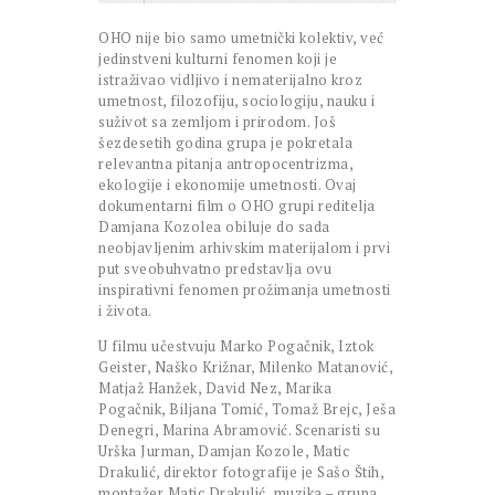
OHO nije bio samo umetnički kolektiv, već
jedinstveni kulturni fenomen koji je
istraživao vidljivo i nematerijalno kroz
umetnost, filozofiju, sociologiju, nauku i
suživot sa zemljom i prirodom. Još
šezdesetih godina grupa je pokretala
relevantna pitanja antropocentrizma,
ekologije i ekonomije umetnosti. Ovaj
dokumentarni film o OHO grupi reditelja
Damjana Kozolea obiluje do sada
neobjavljenim arhivskim materijalom i prvi
put sveobuhvatno predstavlja ovu
inspirativni fenomen prožimanja umetnosti
i života.
U filmu učestvuju Marko Pogačnik, Iztok
Geister, Naško Križnar, Milenko Matanović,
Matjaž Hanžek, David Nez, Marika
Pogačnik, Biljana Tomić, Tomaž Brejc, Ješa
Denegri, Marina Abramović. Scenaristi su
Urška Jurman, Damjan Kozole, Matic
Drakulić, direktor fotografije je Sašo Štih,
montažer Matic Drakulić, muzika – grupa