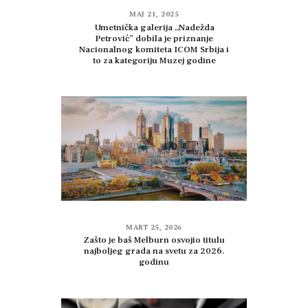
MAJ 21, 2025
Umetnička galerija ,,Nadežda
Petrović” dobila je priznanje
Nacionalnog komiteta ICOM Srbija i
to za kategoriju Muzej godine
MART 25, 2026
Zašto je baš Melburn osvojio titulu
najboljeg grada na svetu za 2026.
godinu