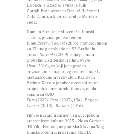
Laibach, a dizajner zvuka je Julij
Zornik. Producenti su Danijel Hočevar i
Zala Opara, a koproducent je Marinko
Sudac.
Damjan Kozole je slovenački filmski
reditelj, poznat po hvaljenom
filmu
Rezervni delovi
(2003), nominovanom
za Zlatnog medveda na 53. Berlinalu;
potom
Slovenki
(2009), koja je imala
globalnu distribuciju; i filmu
Noćni
život
(2016), za koji je nagrađen
priznanjem za najboljeg reditelja na 51.
međunarodnom festivalu u Karlovim
Varima. Kozole je takođe cenjeni autor
brojnih dokumentarnih filmova, među
kojima su
OHO
Film
(2025),
Pero
(2023),
Ulay: Project
Cancer
(2013) i
Borders
(2016).
Film je nastao u saradnji sa Evropskom
prestonicom kulture 2025 – Nova Gorica, i
FS Viba Filmom, uz podršku Slovenačkog
filmskog centra, programa MEDIA