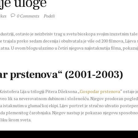
je uloge
ikes
0
Comments
Podeli
ndustriji, ostavio je neizbrisiv trag u svetu bioskopa svojim izuzetnim t
 trajala preko sedam decenija i obuhvatala je više od 200 filmova, Lije
na. U ovom blogu ulazimo u četiri njegova najistaknutija filma, pokazujući
ar prstenova“ (2001-2003)
istofera Lija u trilogiji Pitera Džeksona „
Gospodar prstenova
“ ostaje j
živeo lik sa neverovatnom dubinom i složenošću. Njegov prodoran pogled,
i ga istaknutim u glumačkoj ekipi. Lijev portret je stručno uhvatio postepe
ada plemenitog čarobnjaka. Njegov nastup je pokazao njegovu sposobnost
liku širom sveta.