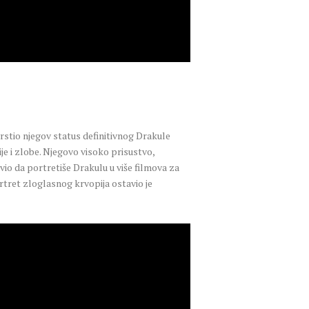
rstio njegov status definitivnog Drakule
ije i zlobe. Njegovo visoko prisustvo,
avio da portretiše Drakulu u više filmova za
ortret zloglasnog krvopija ostavio je