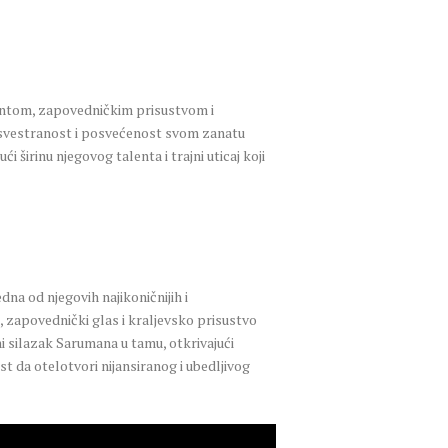
alentom, zapovedničkim prisustvom i
va svestranost i posvećenost svom zanatu
 širinu njegovog talenta i trajni uticaj koji
edna od njegovih najikoničnijih i
 zapovednički glas i kraljevsko prisustvo
ni silazak Sarumana u tamu, otkrivajući
 da otelotvori nijansiranog i ubedljivog