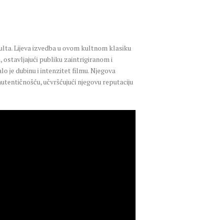
lta. Lijeva izvedba u ovom kultnom klasiku
, ostavljajući publiku zaintrigiranom i
 je dubinu i intenzitet filmu. Njegova
tentičnošću, učvršćujući njegovu reputaciju