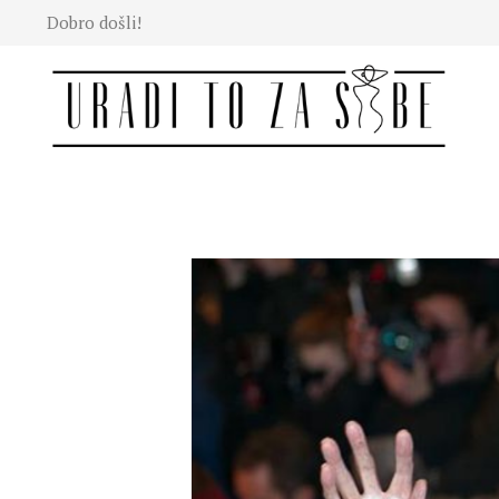
Dobro došli!
Moda
Lepota
Mama i
deca
Lifestyle
Zdravlje
Kuhinja
Magazin