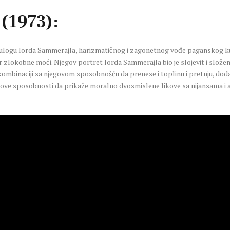
(1973):
o ulogu lorda Sammerajla, harizmatičnog i zagonetnog vođe paganskog ku
odir zlokobne moći. Njegov portret lorda Sammerajla bio je slojevit i složen
mbinaciji sa njegovom sposobnošću da prenese i toplinu i pretnju, dodalo
ove sposobnosti da prikaže moralno dvosmislene likove sa nijansama i au