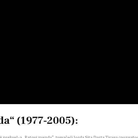
da“ (1977-2005):
iji prekuel-a „Ratovi zvezda“, tumačeći lorda Sita Darta Tirana (poznatog