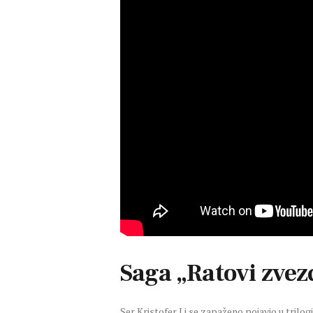
Saga „Ratovi zvez
Ser Kristofer Li se zapaženo pojavio u trilog