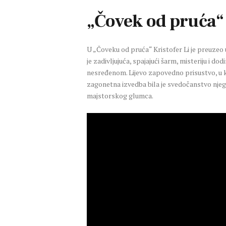
„Čovek od pruća“ 
U „Čoveku od pruća“ Kristofer Li je preuze
je zadivljujuća, spajajući šarm, misteriju i d
nesređenom. Lijevo zapovedno prisustvo, u ko
zagonetna izvedba bila je svedočanstvo njeg
majstorskog glumca.