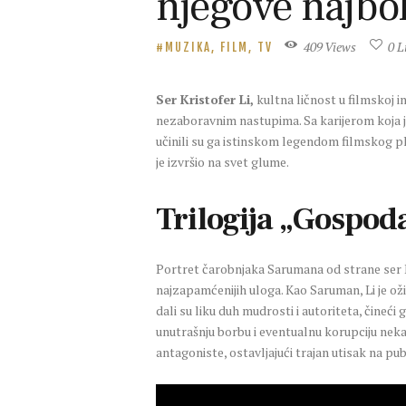
njegove najbol
409
Views
0
L
MUZIKA, FILM, TV
Ser Kristofer Li,
kultna ličnost u filmskoj i
nezaboravnim nastupima. Sa karijerom koja je
učinili su ga istinskom legendom filmskog plat
je izvršio na svet glume.
Trilogija „Gospod
Portret čarobnjaka Sarumana od strane ser Kr
najzapamćenijih uloga. Kao Saruman, Li je o
dali su liku duh mudrosti i autoriteta, čineć
unutrašnju borbu i eventualnu korupciju nek
antagoniste, ostavljajući trajan utisak na pub