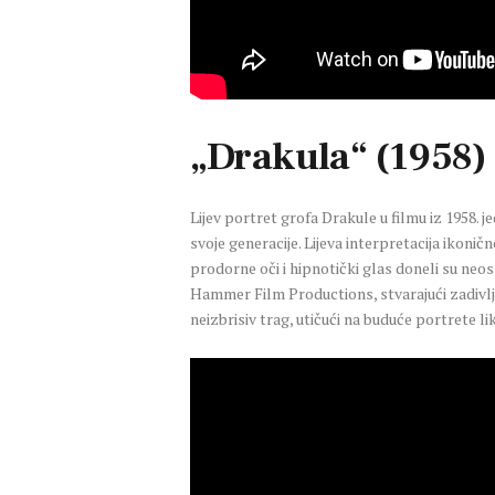
„Drakula“ (1958)
Lijev portret grofa Drakule u filmu iz 1958.
svoje generacije. Lijeva interpretacija ikonič
prodorne oči i hipnotički glas doneli su neosp
Hammer Film Productions, stvarajući zadivljuj
neizbrisiv trag, utičući na buduće portrete l