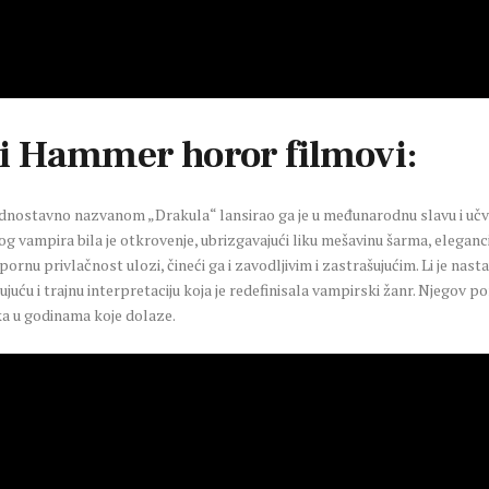
 i Hammer horor filmovi:
 jednostavno nazvanom „Drakula“ lansirao ga je u međunarodnu slavu i učv
nog vampira bila je otkrovenje, ubrizgavajući liku mešavinu šarma, eleganc
ornu privlačnost ulozi, čineći ga i zavodljivim i zastrašujućim. Li je nast
uću i trajnu interpretaciju koja je redefinisala vampirski žanr. Njegov p
ika u godinama koje dolaze.