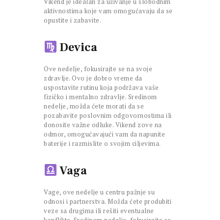
Vikend je idealan za uživanje u slobodnim
aktivnostima koje vam omogućavaju da se
opustite i zabavite.
Devica
Ove nedelje, fokusirajte se na svoje
zdravlje. Ovo je dobro vreme da
uspostavite rutinu koja podržava vaše
fizičko i mentalno zdravlje. Sredinom
nedelje, možda ćete morati da se
pozabavite poslovnim odgovornostima ili
donosite važne odluke. Vikend zove na
odmor, omogućavajući vam da napunite
baterije i razmislite o svojim ciljevima.
Vaga
Vage, ove nedelje u centru pažnje su
odnosi i partnerstva. Možda ćete produbiti
veze sa drugima ili rešiti eventualne