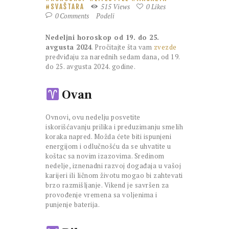
515
Views
0
Likes
SVAŠTARA
0
Comments
Podeli
Nedeljni horoskop od 19. do 25.
avgusta 2024
. Pročitajte šta vam
zvezde
predviđaju za narednih sedam dana, od 19.
do 25. avgusta 2024. godine.
Ovan
Ovnovi, ovu nedelju posvetite
iskorišćavanju prilika i preduzimanju smelih
koraka napred. Možda ćete biti ispunjeni
energijom i odlučnošću da se uhvatite u
koštac sa novim izazovima. Sredinom
nedelje, iznenadni razvoj događaja u vašoj
karijeri ili ličnom životu mogao bi zahtevati
brzo razmišljanje. Vikend je savršen za
provođenje vremena sa voljenima i
punjenje baterija.