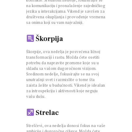
konflikte. Sredinom nedelje, fokusirajte se
na komunikaciju i pronalaženje zajedničkog
jezika u interakcijama. Vikend je savršen za
društvena okupljanja i provođenje vremena
sa onima koji su vam najvažniji.
Škorpija
Škorpije, ova nedelja je posvećena ličnoj
transformaciji i rastu. Možda ćete osetiti
potrebu da napravite promene koje su u
skladu sa vašom dugoročnom vizijom.
Sredinom nedelje, fokusirajte se na svoj
unutrašnji svet i razmislite o tome šta
zaista želite u budućnosti. Vikend je idealan
za introspekciju i aktivnosti koje neguju
vašu dušu.
Strelac
Strelčevi, ova nedelja donosi fokus na vaše
ambicije i dugoročne ciljeve. Možda ćete