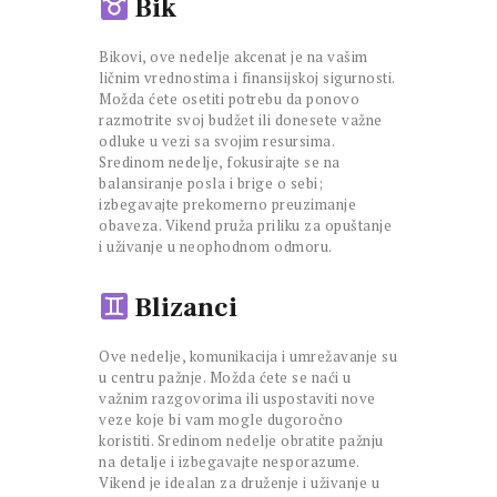
Bik
Bikovi, ove nedelje akcenat je na vašim
ličnim vrednostima i finansijskoj sigurnosti.
Možda ćete osetiti potrebu da ponovo
razmotrite svoj budžet ili donesete važne
odluke u vezi sa svojim resursima.
Sredinom nedelje, fokusirajte se na
balansiranje posla i brige o sebi;
izbegavajte prekomerno preuzimanje
obaveza. Vikend pruža priliku za opuštanje
i uživanje u neophodnom odmoru.
Blizanci
Ove nedelje, komunikacija i umrežavanje su
u centru pažnje. Možda ćete se naći u
važnim razgovorima ili uspostaviti nove
veze koje bi vam mogle dugoročno
koristiti. Sredinom nedelje obratite pažnju
na detalje i izbegavajte nesporazume.
Vikend je idealan za druženje i uživanje u