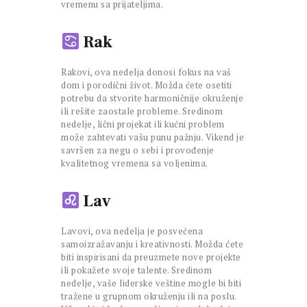
vremenu sa prijateljima.
Rak
Rakovi, ova nedelja donosi fokus na vaš
dom i porodični život. Možda ćete osetiti
potrebu da stvorite harmoničnije okruženje
ili rešite zaostale probleme. Sredinom
nedelje, lični projekat ili kućni problem
može zahtevati vašu punu pažnju. Vikend je
savršen za negu o sebi i provođenje
kvalitetnog vremena sa voljenima.
Lav
Lavovi, ova nedelja je posvećena
samoizražavanju i kreativnosti. Možda ćete
biti inspirisani da preuzmete nove projekte
ili pokažete svoje talente. Sredinom
nedelje, vaše liderske veštine mogle bi biti
tražene u grupnom okruženju ili na poslu.