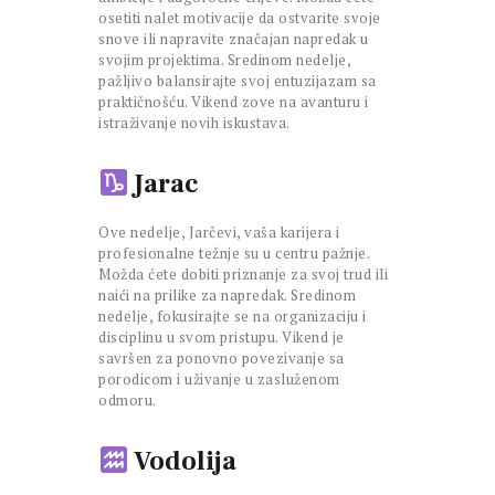
osetiti nalet motivacije da ostvarite svoje
snove ili napravite značajan napredak u
svojim projektima. Sredinom nedelje,
pažljivo balansirajte svoj entuzijazam sa
praktičnošću. Vikend zove na avanturu i
istraživanje novih iskustava.
Jarac
Ove nedelje, Jarčevi, vaša karijera i
profesionalne težnje su u centru pažnje.
Možda ćete dobiti priznanje za svoj trud ili
naići na prilike za napredak. Sredinom
nedelje, fokusirajte se na organizaciju i
disciplinu u svom pristupu. Vikend je
savršen za ponovno povezivanje sa
porodicom i uživanje u zasluženom
odmoru.
Vodolija