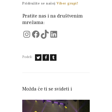
Pridružite se našoj
Viber grupi!
Pratite nas i na društvenim
mrežama:
Instagram
Facebook
TikTok
LinkedIn
Podeli:
Možda će ti se svideti i