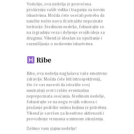
Vodolije, ova nedelja je posvećena
proširenju vaših vidika i traganju za novim
iskustvima. Možda ćete osećati potrebu da
naučite nešto novo ili istražite nepoznate
teritorije. Sredinom nedelje, fokusirajte se
na izgradnju veza i deljenje svojih ideja sa
drugima. Vikend je idealan za opuštanje i
razmišljanje o nedavnim iskustvima.
Ribe
Ribe, ova nedelja naglašava vaše emotivno
zdravlje. Možda ćete biti introspektivniji,
što će vas navesti da istražite svoj
unutrašnji svet i rešite eventualna
neprepoznata osećanja. Sredinom nedelje,
fokusirajte se na negu svojih odnosa i
pružanje podrške onima kojima je potrebna.
Vikend je savršen za kreativne aktivnosti i
provođenje vremena u mirnom okruženju.
Želimo vam sjajnu nedelju!