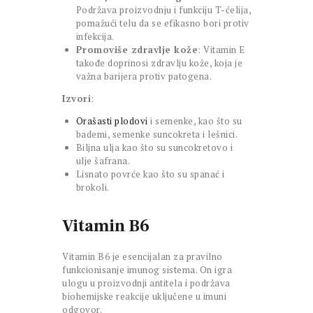
Podržava proizvodnju i funkciju T-ćelija,
pomažući telu da se efikasno bori protiv
infekcija.
Promoviše zdravlje kože
: Vitamin E
takođe doprinosi zdravlju kože, koja je
važna barijera protiv patogena.
Izvori
:
Orašasti plodovi
i semenke, kao što su
bademi, semenke suncokreta i lešnici.
Biljna ulja kao što su suncokretovo i
ulje šafrana.
Lisnato povrće kao što su spanać i
brokoli.
Vitamin B6
Vitamin B6 je esencijalan za pravilno
funkcionisanje imunog sistema. On igra
ulogu u proizvodnji antitela i podržava
biohemijske reakcije uključene u imuni
odgovor.