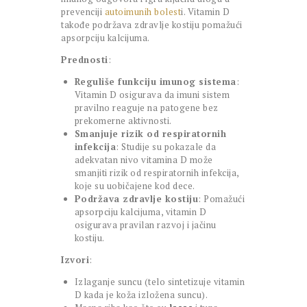
prevenciji
autoimunih bolest
i. Vitamin D
takođe podržava zdravlje kostiju pomažući
apsorpciju kalcijuma.
Prednosti
:
Reguliše funkciju imunog sistema
:
Vitamin D osigurava da imuni sistem
pravilno reaguje na patogene bez
prekomerne aktivnosti.
Smanjuje rizik od respiratornih
infekcija
: Studije su pokazale da
adekvatan nivo vitamina D može
smanjiti rizik od respiratornih infekcija,
koje su uobičajene kod dece.
Podržava zdravlje kostiju
: Pomažući
apsorpciju kalcijuma, vitamin D
osigurava pravilan razvoj i jačinu
kostiju.
Izvori
:
Izlaganje suncu (telo sintetizuje vitamin
D kada je koža izložena suncu).