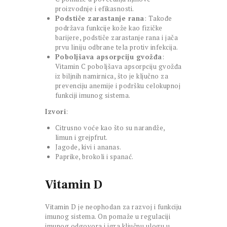
proizvodnje i efikasnosti.
Podstiče zarastanje rana
: Takođe
podržava funkcije kože kao fizičke
barijere, podstiče zarastanje rana i jača
prvu liniju odbrane tela protiv infekcija.
Poboljšava apsorpciju gvožđa
:
Vitamin C poboljšava apsorpciju gvožđa
iz biljnih namirnica, što je ključno za
prevenciju anemije i podršku celokupnoj
funkciji imunog sistema.
Izvori
:
Citrusno voće kao što su narandže,
limun i grejpfrut.
Jagode, kivi i ananas.
Paprike, brokoli i spanać.
Vitamin D
Vitamin D je neophodan za razvoj i funkciju
imunog sistema. On pomaže u regulaciji
imunog odgovora i igra ključnu ulogu u