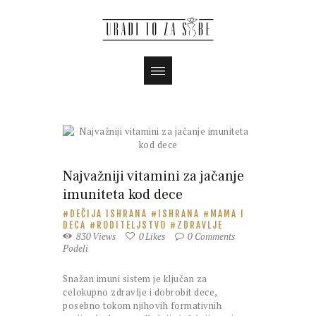
Magazin
Najvažniji vitamini za jačanje
imuniteta kod dece
DEČIJA ISHRANA
ISHRANA
MAMA I
DECA
RODITELJSTVO
ZDRAVLJE
830
Views
0
Likes
0
Comments
Podeli
Snažan imuni sistem je ključan za
celokupno zdravlje i dobrobit dece,
posebno tokom njihovih formativnih