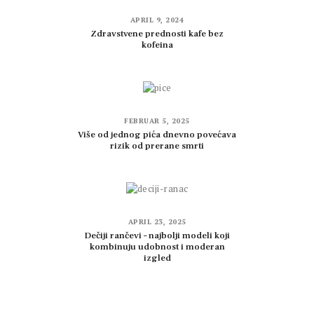
APRIL 9, 2024
Zdravstvene prednosti kafe bez
kofeina
FEBRUAR 5, 2025
Više od jednog pića dnevno povećava
rizik od prerane smrti
APRIL 23, 2025
Dečiji rančevi – najbolji modeli koji
kombinuju udobnost i moderan
izgled