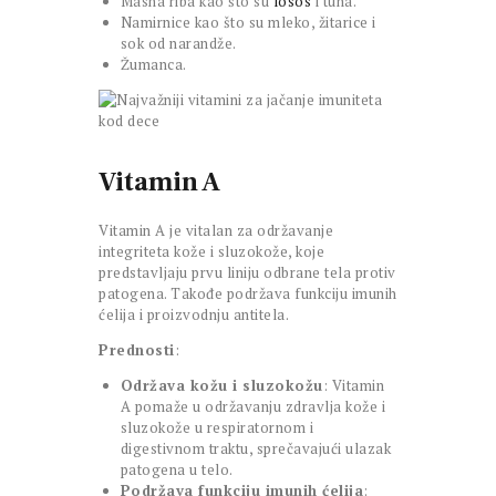
Masna riba kao što su
losos
i tuna.
Namirnice kao što su mleko, žitarice i
sok od narandže.
Žumanca.
Vitamin A
Vitamin A je vitalan za održavanje
integriteta kože i sluzokože, koje
predstavljaju prvu liniju odbrane tela protiv
patogena. Takođe podržava funkciju imunih
ćelija i proizvodnju antitela.
Prednosti
:
Održava kožu i sluzokožu
: Vitamin
A pomaže u održavanju zdravlja kože i
sluzokože u respiratornom i
digestivnom traktu, sprečavajući ulazak
patogena u telo.
Podržava funkciju imunih ćelija
: