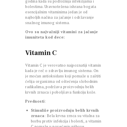
godina kada su podložnija infekcijama i
bolestima. Uravnotežena ishrana bogata
esencijalnim vitaminima jedan je od
najboljih načina za jačanje i održavanje
snažnog imunog sistema.
Ovo su najvažniji vitamini za jačanje
imuniteta kod dece:
Vitamin C
Vitamin C je verovatno najpoznatiji vitamin
kada je reč o zdravlju imunog sistema. On
je moćan antioksidans koji pomaže u zaštiti
ćelija organizma od oštećenja slobodnim
radikalima, podržava proizvodnju belih
krvnih zrnaca i poboljšava funkciju kože.
Prednosti
:
Stimuliše proizvodnju belih krvnih
zrnaca
: Bela krvna zrnca su vitalna za
borbu protiv infekcija i bolesti, a vitamin
C pomaže u povećanju njihove