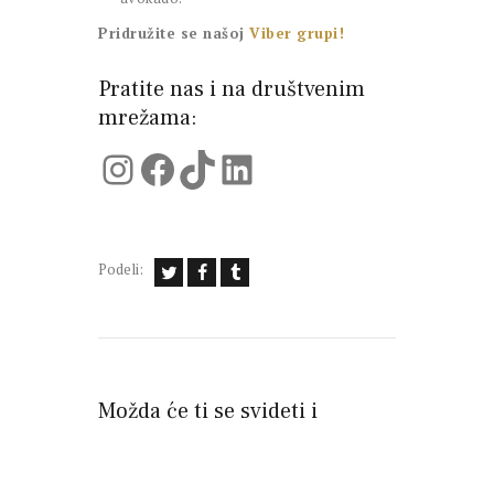
Pridružite se našoj
Viber grupi!
Pratite nas i na društvenim
mrežama:
Instagram
Facebook
TikTok
LinkedIn
Podeli:
Možda će ti se svideti i