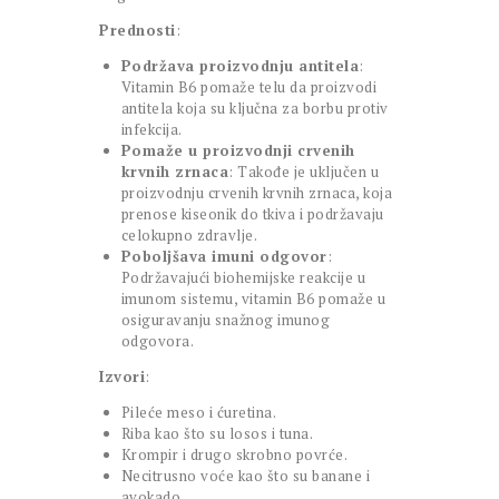
Prednosti
:
Podržava proizvodnju antitela
:
Vitamin B6 pomaže telu da proizvodi
antitela koja su ključna za borbu protiv
infekcija.
Pomaže u proizvodnji crvenih
krvnih zrnaca
: Takođe je uključen u
proizvodnju crvenih krvnih zrnaca, koja
prenose kiseonik do tkiva i podržavaju
celokupno zdravlje.
Poboljšava imuni odgovor
:
Podržavajući biohemijske reakcije u
imunom sistemu, vitamin B6 pomaže u
osiguravanju snažnog imunog
odgovora.
Izvori
:
Pileće meso i ćuretina.
Riba kao što su losos i tuna.
Krompir i drugo skrobno povrće.
Necitrusno voće kao što su banane i
avokado.