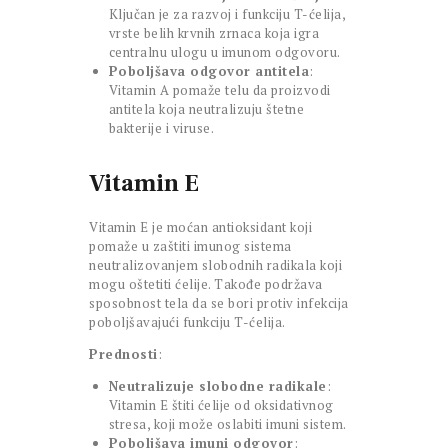
Ključan je za razvoj i funkciju T-ćelija,
vrste belih krvnih zrnaca koja igra
centralnu ulogu u imunom odgovoru.
Poboljšava odgovor antitela
:
Vitamin A pomaže telu da proizvodi
antitela koja neutralizuju štetne
bakterije i viruse.
Vitamin E
Vitamin E je moćan antioksidant koji
pomaže u zaštiti imunog sistema
neutralizovanjem slobodnih radikala koji
mogu oštetiti ćelije. Takođe podržava
sposobnost tela da se bori protiv infekcija
poboljšavajući funkciju T-ćelija.
Prednosti
:
Neutralizuje slobodne radikale
:
Vitamin E štiti ćelije od oksidativnog
stresa, koji može oslabiti imuni sistem.
Poboljšava imuni odgovor
: