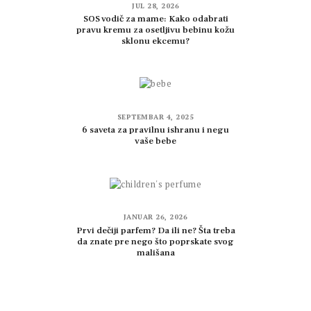
JUL 28, 2026
SOS vodič za mame: Kako odabrati
pravu kremu za osetljivu bebinu kožu
sklonu ekcemu?
SEPTEMBAR 4, 2025
6 saveta za pravilnu ishranu i negu
vaše bebe
JANUAR 26, 2026
Prvi dečiji parfem? Da ili ne? Šta treba
da znate pre nego što poprskate svog
mališana