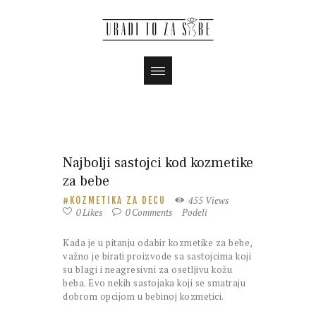
Najbolji sastojci kod kozmetike
za bebe
455
Views
KOZMETIKA ZA DECU
0
Likes
0
Comments
Podeli
Kada je u pitanju odabir kozmetike za bebe,
važno je birati proizvode sa sastojcima koji
su blagi i neagresivni za osetljivu kožu
beba. Evo nekih sastojaka koji se smatraju
dobrom opcijom u bebinoj kozmetici.