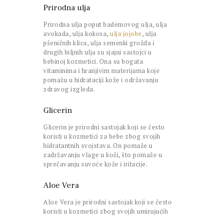
Prirodna ulja
Prirodna ulja poput bademovog ulja, ulja
avokada, ulja kokosa,
ulja jojobe
, ulja
pšeničnih klica, ulja semenki grožđa i
drugih biljnih ulja su sjajni sastojci u
bebinoj kozmetici. Ona su bogata
vitaminima i hranjivim materijama koje
pomažu u hidrataciji kože i održavanju
zdravog izgleda.
Glicerin
Glicerin je prirodni sastojak koji se često
koristi u kozmetici za bebe zbog svojih
hidratantnih svojstava. On pomaže u
zadržavanju vlage u koži, što pomaže u
sprečavanju suvoće kože i iritacije.
Aloe Vera
Aloe Vera je prirodni sastojak koji se često
koristi u kozmetici zbog svojih umirujućih