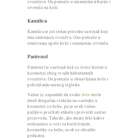
svojstava. On pomaže u smanjenju iritacije i
crvenila na koži.
Kamilica
Kamilica je još jedan prirodni sastojak koji
ima umirujuća svojstva. Ona pomaže u
smirivanju upale kože i smanjenju crvenila.
Pantenol
Pantenol je sastojak koji se često koristi u
kozmetici zbog svojih hidratantnih
svojstava. On pomaže u obnavljanju kože i
poboljšanju njenog izgleda.
Važno je zapamtiti da svako
dete
može
imati drugačiju reakciju na sastojke u
kozmetici za bebe, pa je uvek važno
pažljivo pročitati etiketu i proveriti sastav
proizvoda. Takođe, ako imate bilo kakve
nedoumice u vezi sa korišćenjem
kozmetike za bebe, uvek se obratite
pedijatru.