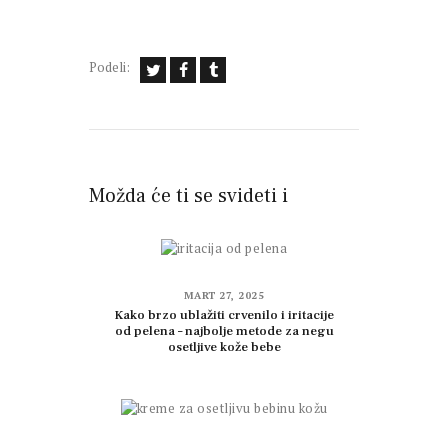
Podeli:
Možda će ti se svideti i
MART 27, 2025
Kako brzo ublažiti crvenilo i iritacije
od pelena – najbolje metode za negu
osetljive kože bebe